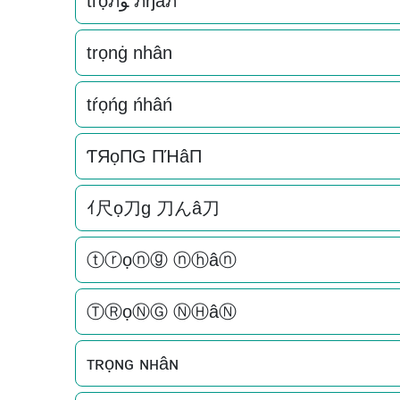
tгọภﻮ ภђâภ
trọnġ nhân
tŕọńg ńhâń
ƬЯọПG ПΉâП
ｲ尺ọ刀g 刀んâ刀
ⓣⓡọⓝⓖ ⓝⓗâⓝ
ⓉⓇọⓃⒼ ⓃⒽâⓃ
тʀọɴԍ ɴнâɴ