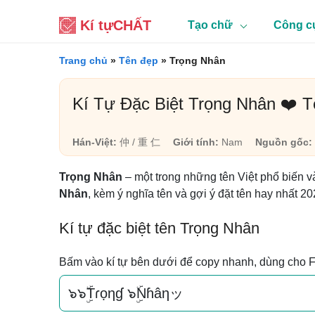
Kí tự
CHẤT
Tạo chữ
Công c
Trang chủ
»
Tên đẹp
»
Trọng Nhân
Kí Tự Đặc Biệt Trọng Nhân ❤️ 
Hán-Việt:
仲 / 重 仁
Giới tính:
Nam
Nguồn gốc:
Trọng Nhân
– một trong những tên Việt phổ biến v
Nhân
, kèm ý nghĩa tên và gợi ý đặt tên hay nhất 20
Kí tự đặc biệt tên Trọng Nhân
Bấm vào kí tự bên dưới để copy nhanh, dùng cho 
๖๖ۣۜTɾọηɠ ๖ۣۜNɦâηッ