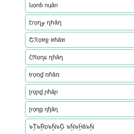
ʇɹọnɓ nɥân
էɾọղℊ ղհâղ
Շℛọทջ ทɦâท
ζℜọղɕ ղɦâղ
ŧɾọռɠ ռɦâռ
ʈɾọɲɠ ɲħâɲ
ʈɾọɳɡ ɳɧâɳ
๖ۣۜT๖ۣۜRọ๖ۣۜN๖ۣۜG ๖ۣۜN๖ۣۜHâ๖ۣۜN