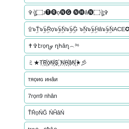
✞ঔৣ۝ᴊ🅣🅡ọ🅝🅖 🅝🅗â🅝۝ঔৣ✞
۩๖ۣۜT๖ۣۜ๖ۣۜRọ๖ۣۜ๖ۣۜN๖ۣۜ๖ۣۜG ๖ۣۜN๖ۣۜ๖ۣۜHâ๖ۣۜ๖ۣۜNACE
✝✞էɾọղℊ ղհâղ︵³⁶
ミ★T꙰R꙰꙰ọN꙰꙰G꙰꙰ N꙰H꙰꙰âN꙰꙰★彡
тяọиɢ инâи
7rọn9 nhân
ŤŔọŃĞ ŃĤâŃ