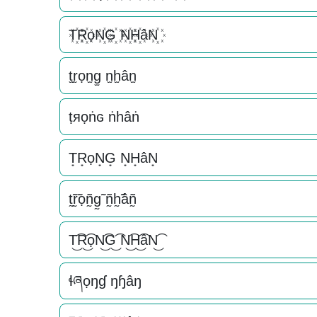
T꙰R꙰ọN꙰G꙰ N꙰H꙰âN꙰
t̫r̫ọn̫g̫ n̫h̫ân̫
ṭяọṅɢ ṅһâṅ
T͙R͙ọN͙G͙ N͙H͙âN͙
t̰̃r̰̃ọñ̰g̰̃ ñ̰h̰̃âñ̰
T͜͡R͜͡ọN͜͡G͜͡ N͜͡H͜͡âN͜͡
ɬཞọŋɠ ŋɧâŋ