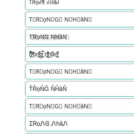
꓄ꋪọꈤꁅ ꈤꃅâꈤ
T⃟R⃟ọN⃟G⃟ N⃟H⃟âN⃟
T҉R҉ọN҉G҉ N҉H҉âN҉
t̘̟̼̉̈́͐͋͌̊r̼̯̤̈ͭ̃ͨ̆ọn͉̠̙͉̗̺̋̋̔ͧ̊g͎͚̥͎͔͕ͥ̿ n͉̠̙͉̗̺̋̋̔ͧ̊h͚̖̜̍̃͐ân͉̠̙͉̗̺̋̋̔ͧ̊
T⃗R⃗ọN⃗G⃗ N⃗H⃗âN⃗
T͛R͛ọN͛G͛ N͛H͛âN͛
T⃒R⃒ọN⃒G⃒ N⃒H⃒âN⃒
ᏆᏒọᏁᎶ ᏁhâᏁ