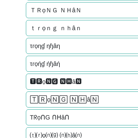
ＴＲọＮＧ ＮＨâＮ
ｔｒọｎｇ ｎｈâｎ
τɾọηɠ ηɧâη
τɾọήɠ ήɧâή
🆃🆁ọ🅽🅶 🅽🅷â🅽
🅃🅁ọ🄽🄶 🄽🄷â🄽
TᖇọᑎG ᑎᕼâᑎ
⒯⒭ọ⒩⒢ ⒩⒣â⒩