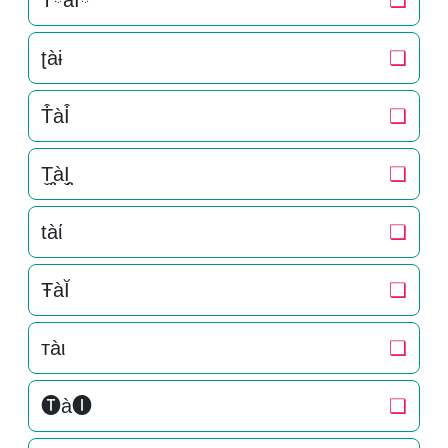
TིàIི
❏
ʈàɨ
❏
T͒àI͒
❏
T̬̤̯àI̬̤̯
❏
tàί
❏
ŦàĬ
❏
тàι
❏
🅣à🅘
❏