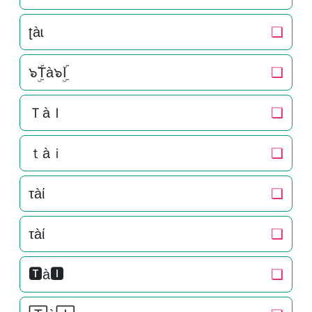
ʈàɩ
❏
๖ۣۜTà๖ۣۜI
❏
ＴàＩ
❏
ｔàｉ
❏
τàί
❏
τàί
❏
🆃à🅸
❏