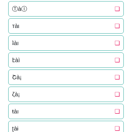
ⓉàⒾ
❏
тàι
❏
ʇàı
❏
էàì
❏
Շà¡
❏
ζà¡
❏
ŧàı
❏
ʈàɨ
❏