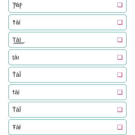
T̥ͦàI̥ͦ
❏
☨àί
❏
T͟͟àI͟͟
❏
ṭàı
❏
T̆àĬ
❏
ϯàί
❏
T̆àĬ
❏
Ŧàł
❏