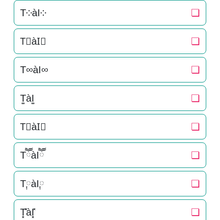
T༶àI༶
❏
T⃕àI⃕
❏
T∞àI∞
❏
T͚àI͚
❏
T⃒àI⃒
❏
TཽàIཽ
❏
T༙àI༙
❏
T͓̽àI͓̽
❏