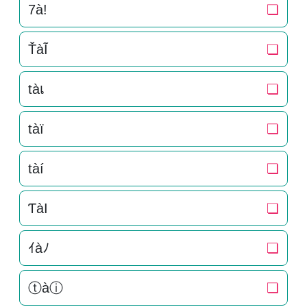
7à!
❏
ŤàĨ
❏
tàเ
❏
tàï
❏
tàí
❏
ƬàI
❏
ｲàﾉ
❏
ⓣàⓘ
❏