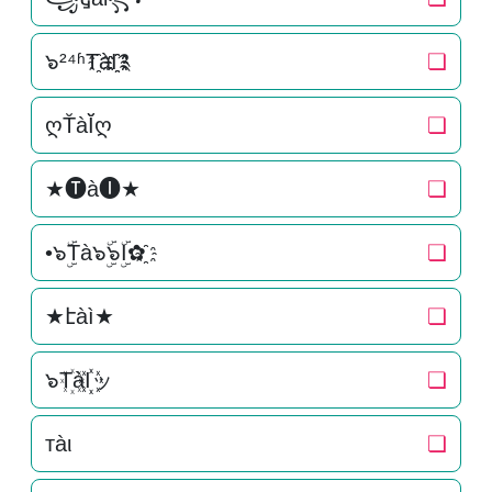
๖²⁴ʱT҈àI҈҈༉
❏
ღT̆àĬ̆ღ
❏
★🅣à🅘★
❏
•๖ۣۜTà๖ۣۜ๖ۣۜI✿҈
❏
★էàì★
❏
๖T꙰àI꙰꙰ッ
❏
тàι
❏