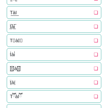
T͟àI͟
❏
t̲̅ài̲̅
❏
T⃣àI⃣
❏
t̾ài̾
❏
[̲̅t̲̅]à[̲̅i̲̅]
❏
ẗ̤àï̤
❏
TཽàIཽ
❏