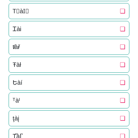
T⃒àI⃒
❏
ᏆàᎥ
❏
t̸ài̸
❏
Ŧàł
❏
Եàí
❏
ᵀàᴵ
❏
ţàį
❏
T̺͆àI̺͆
❏