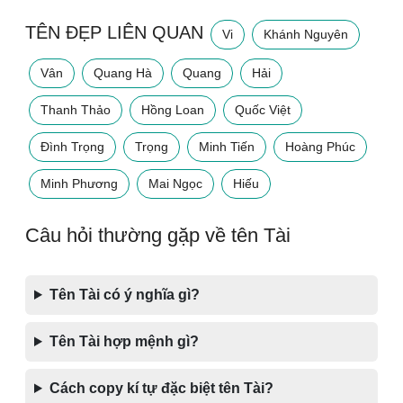
TÊN ĐẸP LIÊN QUAN
Vi
Khánh Nguyên
Vân
Quang Hà
Quang
Hải
Thanh Thảo
Hồng Loan
Quốc Việt
Đình Trọng
Trọng
Minh Tiến
Hoàng Phúc
Minh Phương
Mai Ngọc
Hiếu
Câu hỏi thường gặp về tên Tài
Tên Tài có ý nghĩa gì?
Tên Tài hợp mệnh gì?
Cách copy kí tự đặc biệt tên Tài?