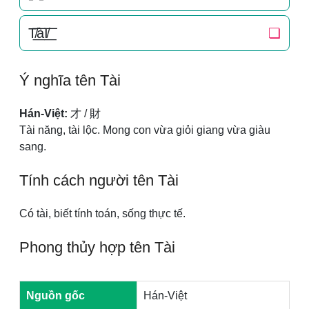
T̸͟͞àI̸͟͞
❏
Ý nghĩa tên Tài
Hán-Việt:
才 / 財
Tài năng, tài lộc. Mong con vừa giỏi giang vừa giàu
sang.
Tính cách người tên Tài
Có tài, biết tính toán, sống thực tế.
Phong thủy hợp tên Tài
Nguồn gốc
Hán-Việt