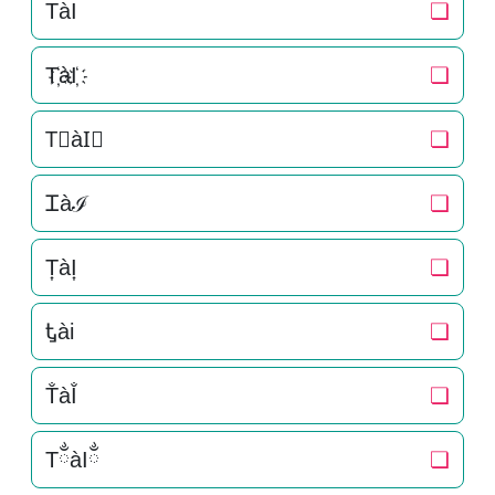
TàI
❏
T҉àI҉
❏
T⃜àI⃜
❏
Ꮖàℐ
❏
T͎àI͎
❏
Ꮏài
❏
T̐àI̐
❏
TྂàIྂ
❏