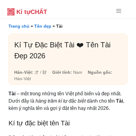
Kí tự
CHẤT
Trang chủ
»
Tên đẹp
»
Tài
Kí Tự Đặc Biệt Tài ❤️ Tên Tài
Đẹp 2026
Hán-Việt:
才 / 財
Giới tính:
Nam
Nguồn gốc:
Hán-Việt
Tài
– một trong những tên Việt phổ biến và đẹp nhất.
Dưới đây là
hàng trăm kí tự đặc biệt
dành cho tên
Tài
,
kèm ý nghĩa tên và gợi ý đặt tên hay nhất 2026.
Kí tự đặc biệt tên Tài