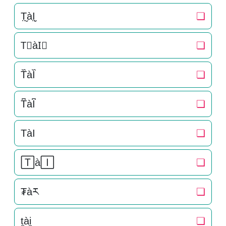
T̤̮àI̤̮
❏
T⃘àI⃘
❏
T᷈àI᷈
❏
T͆àI͆
❏
TàI
❏
🅃à🄸
❏
₮àར
❏
t̠ài̠
❏