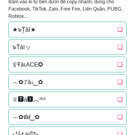
Bấm vào kí tự bên dưới để copy nhanh, dùng cho
Facebook, TikTok, Zalo, Free Fire, Liên Quân, PUBG,
Roblox…
★๖ۣۜTàĭ★
❏
๖Ťàїッ
❏
۩ŦàเACE✪
❏
︵✿𝓣à𝓲‿✿
❏
♕🆃à🅸︵²ᵏ⁸
❏
︵✿t̸ài̸‿✿
❏
꧁Ꮏài꧂
❏