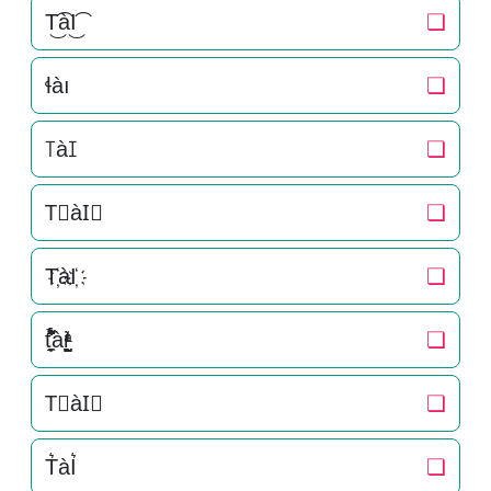
T͜͡àI͜͡
❏
ɬàı
❏
꓄àꀤ
❏
T⃟àI⃟
❏
T҉àI҉
❏
t̘̟̼̉̈́͐͋͌̊ài̞̟̫̺ͭ̒ͭͣ
❏
T⃗àI⃗
❏
T͛àI͛
❏