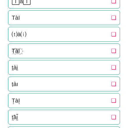
🅃à🄸
❏
TàI
❏
⒯à⒤
❏
T꙰àI꙰
❏
t̫ài̫
❏
ṭàı
❏
T͙àI͙
❏
t̰̃àḭ̃
❏