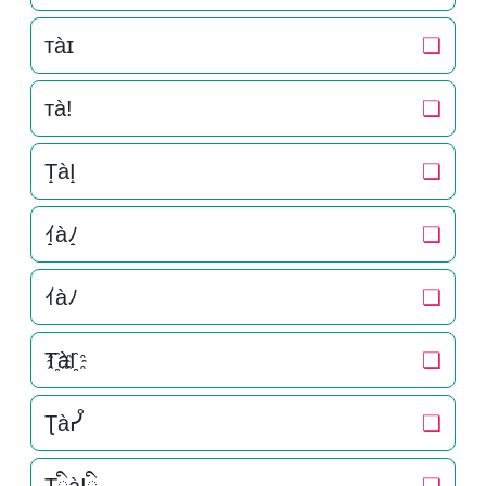
ᴛàɪ
❏
тà!
❏
T̝àI̝
❏
ｲ̝àﾉ̝
❏
ｲàﾉ
❏
T҈àI҈
❏
Ʈàᓮ
❏