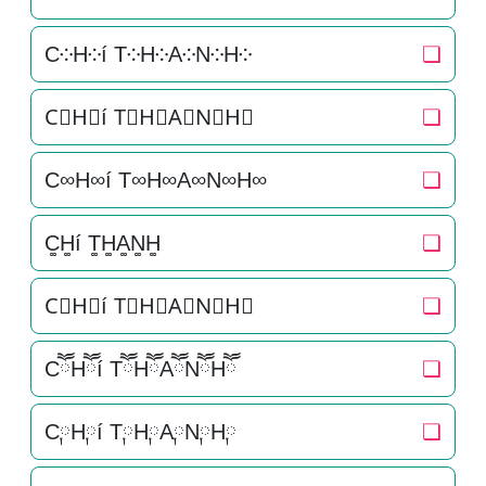
C༶H༶í T༶H༶A༶N༶H༶
❏
C⃕H⃕í T⃕H⃕A⃕N⃕H⃕
❏
C∞H∞í T∞H∞A∞N∞H∞
❏
C͚H͚í T͚H͚A͚N͚H͚
❏
C⃒H⃒í T⃒H⃒A⃒N⃒H⃒
❏
CཽHཽí TཽHཽAཽNཽHཽ
❏
C༙H༙í T༙H༙A༙N༙H༙
❏