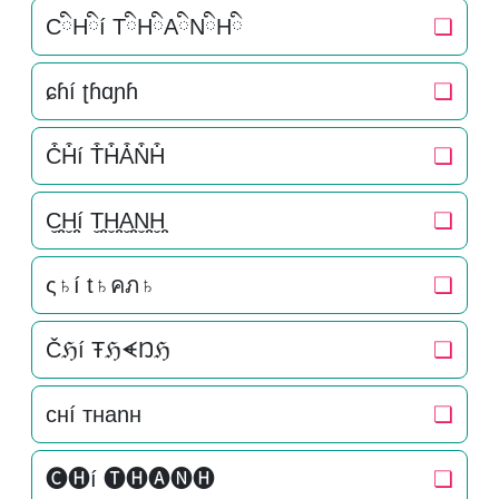
CིHིí TིHིAིNིHི
❏
ɕɦí ʈɦɑɲɦ
❏
C͒H͒í T͒H͒A͒N͒H͒
❏
C̬̤̯H̬̤̯í T̬̤̯H̬̤̯A̬̤̯N̬̤̯H̬̤̯
❏
ς♄í t♄คภ♄
❏
Čℌí ŦℌᗛŊℌ
❏
cнí тнanн
❏
🅒🅗í 🅣🅗🅐🅝🅗
❏