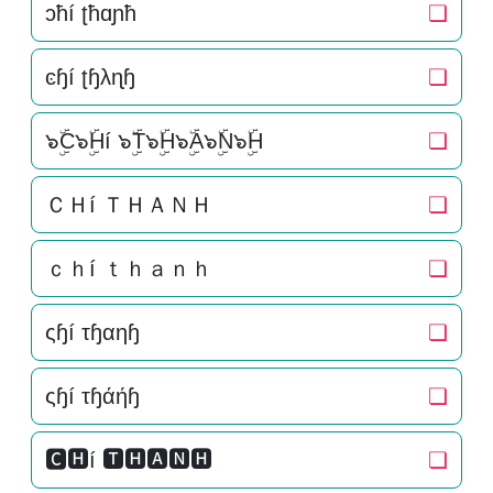
ɔħí ʈħɑɲħ
❏
ͼɧí ʈɧλɳɧ
❏
๖ۣۜC๖ۣۜHí ๖ۣۜT๖ۣۜH๖ۣۜA๖ۣۜN๖ۣۜH
❏
ＣＨí ＴＨＡＮＨ
❏
ｃｈí ｔｈａｎｈ
❏
ςɧí τɧαηɧ
❏
ςɧí τɧάήɧ
❏
🅲🅷í 🆃🅷🅰🅽🅷
❏