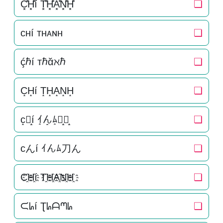
C͓̽H͓̽í T͓̽H͓̽A͓̽N͓̽H͓̽
❏
ᴄʜí ᴛʜᴀɴʜ
❏
ḉℏí тℏᾰℵℏ
❏
C̝H̝í T̝H̝A̝N̝H̝
❏
c̝ん̝í ｲ̝ん̝ﾑ̝刀̝ん̝
❏
cんí ｲんﾑ刀ん
❏
C҈H҈í T҈H҈A҈N҈H҈
❏
ᙅᖺí Ʈᖺᗩᘉᖺ
❏