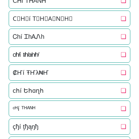
C͛H͛í T͛H͛A͛N͛H͛
❏
C⃒H⃒í T⃒H⃒A⃒N⃒H⃒
❏
Ꮯhí ᏆhᎪᏁh
❏
c̸h̸í t̸h̸a̸n̸h̸
❏
₡Ҥí ŦҤλ₦Ҥ
❏
ϲհí Եհɑղհ
❏
ᶜᴴí ᵀᴴᴬᴺᴴ
❏
çђí ţђąŋђ
❏