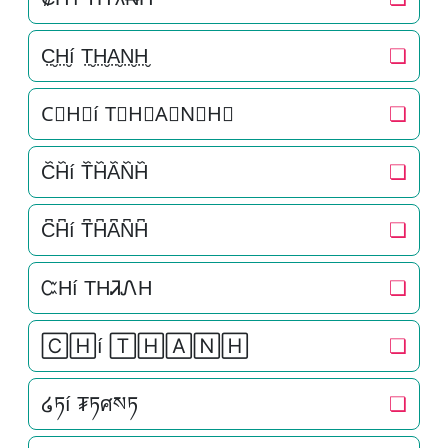
C̤̮H̤̮í T̤̮H̤̮A̤̮N̤̮H̤̮
❏
C⃘H⃘í T⃘H⃘A⃘N⃘H⃘
❏
C᷈H᷈í T᷈H᷈A᷈N᷈H᷈
❏
C͆H͆í T͆H͆A͆N͆H͆
❏
ᏨHí THᏘᏁH
❏
🄲🄷í 🅃🄷🄰🄽🄷
❏
໒ཏí ₮ཏศསཏ
❏