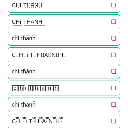
C̺͆H̺͆í T̺͆H̺͆A̺͆N̺͆H̺͆
❏
C͟H͟í T͟H͟A͟N͟H͟
❏
c̲̅h̲̅í t̲̅h̲̅a̲̅n̲̅h̲̅
❏
C⃣H⃣í T⃣H⃣A⃣N⃣H⃣
❏
c̾h̾í t̾h̾a̾n̾h̾
❏
[̲̅c̲̅][̲̅h̲̅]í [̲̅t̲̅][̲̅h̲̅][̲̅a̲̅][̲̅n̲̅][̲̅h̲̅]
❏
c̤̈ḧ̤í ẗ̤ḧ̤ä̤n̤̈ḧ̤
❏
CཽHཽí TཽHཽAཽNཽHཽ
❏