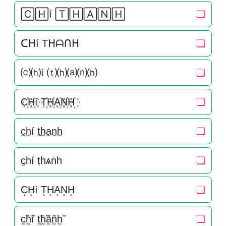
🄲🄷í 🅃🄷🄰🄽🄷
❏
ᑕᕼí Tᕼᗩᑎᕼ
❏
⒞⒣í ⒯⒣⒜⒩⒣
❏
C꙰H꙰í T꙰H꙰A꙰N꙰H꙰
❏
c̫h̫í t̫h̫a̫n̫h̫
❏
c̫һí ṭһѧṅһ
❏
C͙H͙í T͙H͙A͙N͙H͙
❏
c̰̃h̰̃í t̰̃h̰̃ã̰ñ̰h̰̃
❏