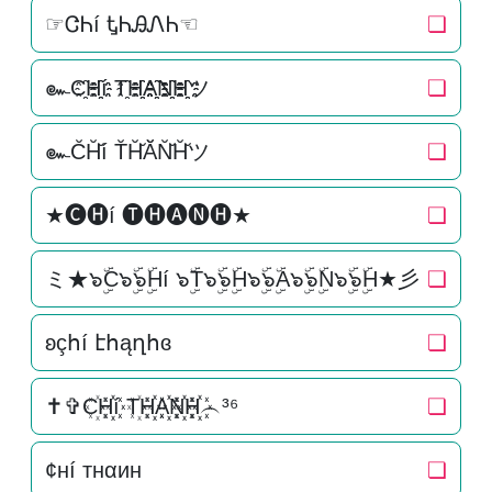
☞ᏣᏂí ᎿᏂᎯᏁᏂ☜
❏
๛C҈H҈҈í T҈H҈҈A҈҈N҈҈H҈҈ツ
❏
๛C̆H̆̆í T̆H̆̆Ă̆N̆̆H̆̆ツ
❏
★🅒🅗í 🅣🅗🅐🅝🅗★
❏
ミ★๖ۣۜC๖ۣۜ๖ۣۜHí ๖ۣۜT๖ۣۜ๖ۣۜH๖ۣۜ๖ۣۜA๖ۣۜ๖ۣۜN๖ۣۜ๖ۣۜH★彡
❏
ʚçհí էհąղհɞ
❏
✝✞C꙰H꙰꙰í T꙰H꙰꙰A꙰꙰N꙰꙰H꙰꙰︵³⁶
❏
¢нí тнαин
❏