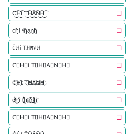
C͜͡H͜͡í T͜͡H͜͡A͜͡N͜͡H͜͡
❏
ƈɧí ɬɧąŋɧ
❏
ꉓꃅí ꓄ꃅꍏꈤꃅ
❏
C⃟H⃟í T⃟H⃟A⃟N⃟H⃟
❏
C҉H҉í T҉H҉A҉N҉H҉
❏
c͔ͣͦ́́͂ͅh͚̖̜̍̃͐í t̘̟̼̉̈́͐͋͌̊h͚̖̜̍̃͐a̘̫͈̭͌͛͌̇̇̍n͉̠̙͉̗̺̋̋̔ͧ̊h͚̖̜̍̃͐
❏
C⃗H⃗í T⃗H⃗A⃗N⃗H⃗
❏