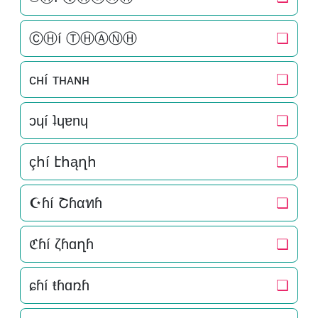
ⒸⒽí ⓉⒽⒶⓃⒽ
❏
cнí тнᴀɴн
❏
ɔɥí ʇɥɐnɥ
❏
çհí էհąղհ
❏
☪ɦí Շɦαทɦ
❏
ℭɦí ζɦɑղɦ
❏
ɕɦí ŧɦɑռɦ
❏