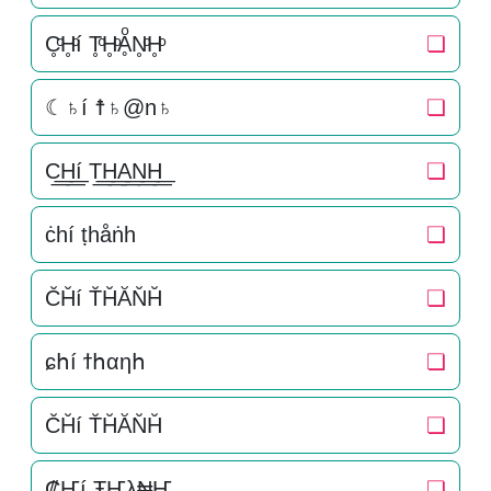
C̥ͦH̥ͦí T̥ͦH̥ͦḀͦN̥ͦH̥ͦ
❏
☾♄í ☨♄@n♄
❏
C͟͟H͟͟í T͟͟H͟͟A͟͟N͟͟H͟͟
❏
ċһí ṭһåṅһ
❏
C̆H̆í T̆H̆ĂN̆H̆
❏
ɕհí ϯհαηհ
❏
C̆H̆í T̆H̆ĂN̆H̆
❏
₡Ҥí ŦҤλ₦Ҥ
❏