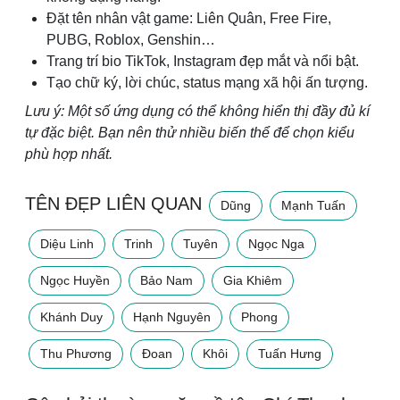
Đặt tên nhân vật game: Liên Quân, Free Fire,
PUBG, Roblox, Genshin…
Trang trí bio TikTok, Instagram đẹp mắt và nổi bật.
Tạo chữ ký, lời chúc, status mạng xã hội ấn tượng.
Lưu ý: Một số ứng dụng có thể không hiển thị đầy đủ kí
tự đặc biệt. Bạn nên thử nhiều biến thể để chọn kiểu
phù hợp nhất.
TÊN ĐẸP LIÊN QUAN
Dũng
Mạnh Tuấn
Diệu Linh
Trinh
Tuyên
Ngọc Nga
Ngọc Huyền
Bảo Nam
Gia Khiêm
Khánh Duy
Hạnh Nguyên
Phong
Thu Phương
Đoan
Khôi
Tuấn Hưng