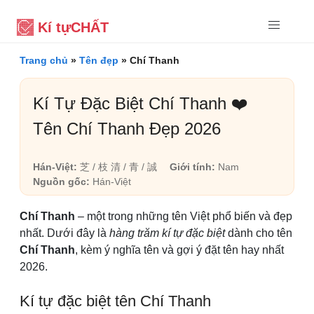
Kí tự
CHẤT
Trang chủ
»
Tên đẹp
»
Chí Thanh
Kí Tự Đặc Biệt Chí Thanh ❤️
Tên Chí Thanh Đẹp 2026
Hán-Việt:
芝 / 枝 清 / 青 / 誠
Giới tính:
Nam
Nguồn gốc:
Hán-Việt
Chí Thanh
– một trong những tên Việt phổ biến và đẹp
nhất. Dưới đây là
hàng trăm kí tự đặc biệt
dành cho tên
Chí Thanh
, kèm ý nghĩa tên và gợi ý đặt tên hay nhất
2026.
Kí tự đặc biệt tên Chí Thanh