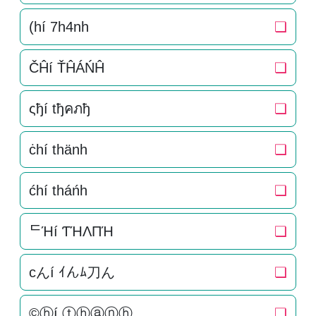
(hí 7h4nh
❏
ČĤí ŤĤÁŃĤ
❏
ςђí tђคภђ
❏
ċhí thänh
❏
ćhí tháńh
❏
ᄃΉí ƬΉΛПΉ
❏
cんí ｲんﾑ刀ん
❏
©ⓗí ⓣⓗⓐⓝⓗ
❏