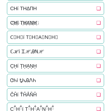
CHí THΔΠH
❏
C҉H҉í T҉H҉A҉N҉H҉
❏
C⃜H⃜í T⃜H⃜A⃜N⃜H⃜
❏
ℂℋí ᏆℋᎯℕℋ
❏
C͎H͎í T͎H͎A͎N͎H͎
❏
ᏣᏂí ᎿᏂᎯᏁᏂ
❏
C̐H̐í T̐H̐A̐N̐H̐
❏
CྂHྂí TྂHྂAྂNྂHྂ
❏