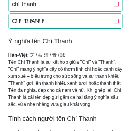
c̠h̠í t̠h̠a̠n̠h̠
❏
C̸͟͞H̸͟͞í T̸͟͞H̸͟͞A̸͟͞N̸͟͞H̸͟͞
❏
Ý nghĩa tên Chí Thanh
Hán-Việt:
芝 / 枝 清 / 青 / 誠
Tên Chí Thanh là sự kết hợp giữa "Chí" và "Thanh".
"Chí" mang ý nghĩa cây cỏ thơm linh chi hoặc cành cây
xum xuê – biểu trưng cho sức sống và sự thanh khiết.
"Thanh" gợi lên thanh khiết, xanh tươi hoặc thành thật.
Tên đa nghĩa, đẹp cho cả nam và nữ. Khi ghép lại, Chí
Thanh là cái tên đẹp gửi gắm cả hai tầng ý nghĩa sâu
sắc, vừa nhẹ nhàng vừa giàu khát vọng.
Tính cách người tên Chí Thanh