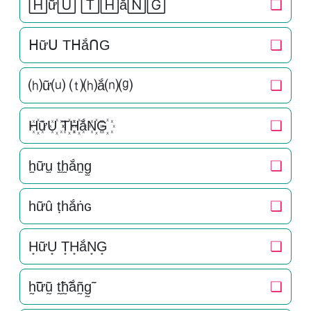
🄷ữ🅄 🅃🄷ắ🄽🄶
❏
ᕼữᑌ TᕼắᑎG
❏
⒣ữ⒰ ⒯⒣ắ⒩⒢
❏
H꙰ữU꙰ T꙰H꙰ắN꙰G꙰
❏
h̫ữu̫ t̫h̫ắn̫g̫
❏
һữȗ ṭһắṅɢ
❏
H͙ữU͙ T͙H͙ắN͙G͙
❏
h̰̃ữṵ̃ t̰̃h̰̃ắñ̰g̰̃
❏