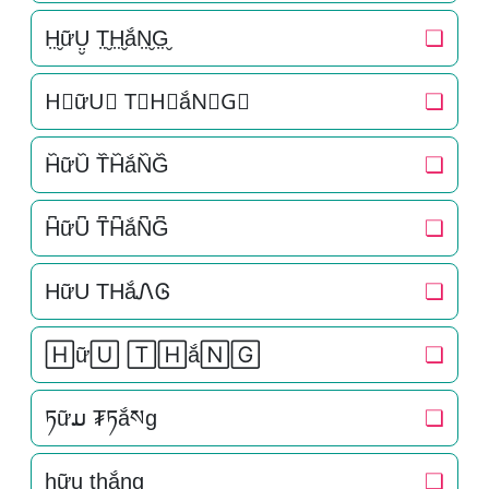
H̤̮ữṲ̮ T̤̮H̤̮ắN̤̮G̤̮
❏
H⃘ữU⃘ T⃘H⃘ắN⃘G⃘
❏
H᷈ữU᷈ T᷈H᷈ắN᷈G᷈
❏
H͆ữU͆ T͆H͆ắN͆G͆
❏
HữU THắᏁᎶ
❏
🄷ữ🅄 🅃🄷ắ🄽🄶
❏
ཏữມ ₮ཏắསg
❏
h̠ữu̠ t̠h̠ắn̠g̠
❏