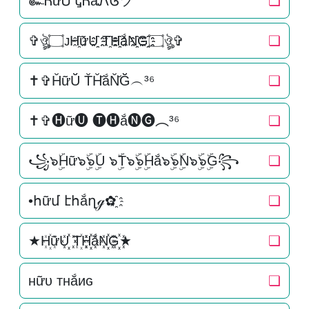
๛ᏂữᏌ ᎿᏂắᏁᎶツ
❏
✞ঔৣ۝ᴊH҈ữU҈҈ T҈H҈҈ắN҈҈G҈҈۝ঔৣ✞
❏
✝✞H̆ữŬ̆ T̆H̆̆ắN̆̆Ğ̆︵³⁶
❏
✝✞🅗ữ🅤 🅣🅗ắ🅝🅖︵³⁶
❏
꧁๖ۣۜHữ๖ۣۜ๖ۣۜU ๖ۣۜT๖ۣۜ๖ۣۜHắ๖ۣۜ๖ۣۜN๖ۣۜ๖ۣۜG꧂
❏
•հữմ էհắղℊ✿҈
❏
★H꙰ữU꙰꙰ T꙰H꙰꙰ắN꙰꙰G꙰꙰★
❏
нữυ тнắиɢ
❏