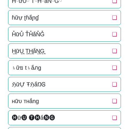
HིữUི TིHིắNིGི
❏
ɦữự ʈɦắɲɠ
❏
H͒ữU͒ T͒H͒ắN͒G͒
❏
H̬̤̯ữU̬̤̯ T̬̤̯H̬̤̯ắN̬̤̯G̬̤̯
❏
♄ữย t♄ắภg
❏
ℌữỰ ŦℌắŊᎶ
❏
нữυ тнắng
❏
🅗ữ🅤 🅣🅗ắ🅝🅖
❏