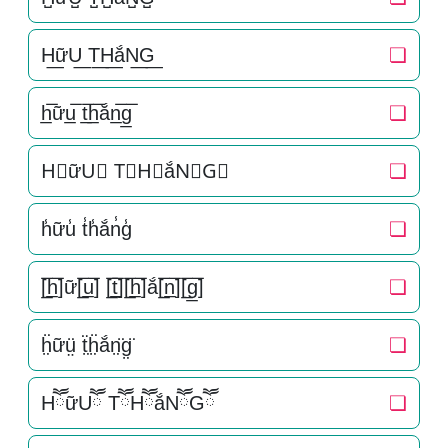
H͟ữU͟ T͟H͟ắN͟G͟
❏
h̲̅ữu̲̅ t̲̅h̲̅ắn̲̅g̲̅
❏
H⃣ữU⃣ T⃣H⃣ắN⃣G⃣
❏
h̾ữu̾ t̾h̾ắn̾g̾
❏
[̲̅h̲̅]ữ[̲̅u̲̅] [̲̅t̲̅][̲̅h̲̅]ắ[̲̅n̲̅][̲̅g̲̅]
❏
ḧ̤ữṳ̈ ẗ̤ḧ̤ắn̤̈g̤̈
❏
HཽữUཽ TཽHཽắNཽGཽ
❏