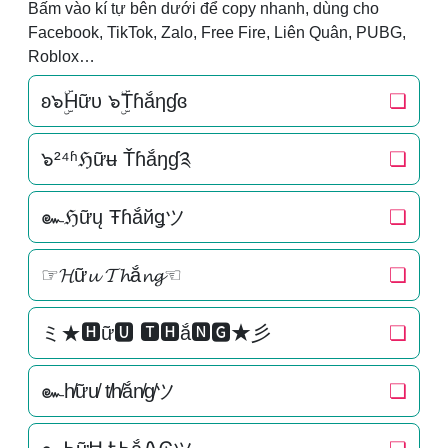
Bấm vào kí tự bên dưới để copy nhanh, dùng cho
Facebook, TikTok, Zalo, Free Fire, Liên Quân, PUBG,
Roblox…
ʚ๖ۣۜHữυ ๖ۣۜTɦắηɠɞ
❏
๖²⁴ʱℌữʉ Ťɦắŋɠ༉
❏
๛ℌữų Ŧɦắйǥツ
❏
☞𝓗ữ𝓾 𝓣𝓱ắ𝓷𝓰☜
❏
ミ★🅷ữ🆄 🆃🅷ắ🅽🅶★彡
❏
๛h̸ữu̸ t̸h̸ắn̸g̸ツ
❏