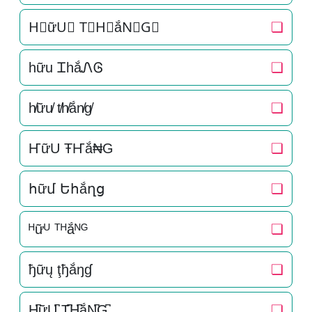
H⃒ữU⃒ T⃒H⃒ắN⃒G⃒
❏
hữu ᏆhắᏁᎶ
❏
h̸ữu̸ t̸h̸ắn̸g̸
❏
ҤữU ŦҤắ₦G
❏
հữմ Եհắղց
❏
ᴴữᵁ ᵀᴴắᴺᴳ
❏
ђữų ţђắŋɠ
❏
H̺͆ữU̺͆ T̺͆H̺͆ắN̺͆G̺͆
❏