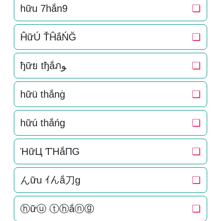
hữu 7hắn9
❏
ĤữÚ ŤĤắŃĞ
❏
ђữย tђắภﻮ
❏
hữü thắnġ
❏
hữú thắńg
❏
ΉữЦ ƬΉắПG
❏
んữu ｲんắ刀g
❏
ⓗữⓤ ⓣⓗắⓝⓖ
❏