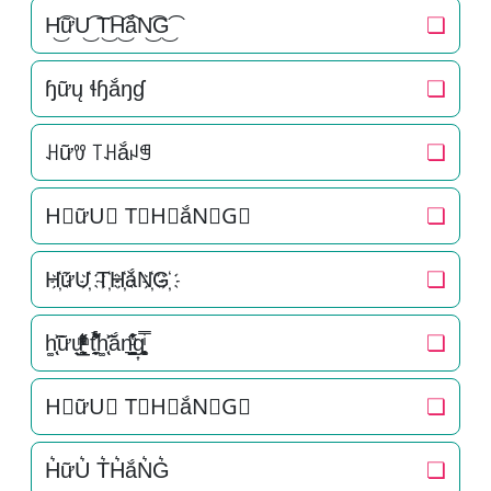
H͜͡ữU͜͡ T͜͡H͜͡ắN͜͡G͜͡
❏
ɧữų ɬɧắŋɠ
❏
ꃅữꀎ ꓄ꃅắꈤꁅ
❏
H⃟ữU⃟ T⃟H⃟ắN⃟G⃟
❏
H҉ữU҉ T҉H҉ắN҉G҉
❏
h͚̖̜̍̃͐ữu̟͎̲͕̼̳͉̲ͮͫͭ̋ͭ͛ͣ̈ t̘̟̼̉̈́͐͋͌̊h͚̖̜̍̃͐ắn͉̠̙͉̗̺̋̋̔ͧ̊g͎͚̥͎͔͕ͥ̿
❏
H⃗ữU⃗ T⃗H⃗ắN⃗G⃗
❏
H͛ữU͛ T͛H͛ắN͛G͛
❏