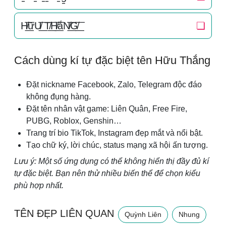
H̸͟͞ữU̸͟͞ T̸͟͞H̸͟͞ắN̸͟͞G̸͟͞
❏
Cách dùng kí tự đặc biệt tên Hữu Thắng
Đặt nickname Facebook, Zalo, Telegram độc đáo
không đụng hàng.
Đặt tên nhân vật game: Liên Quân, Free Fire,
PUBG, Roblox, Genshin…
Trang trí bio TikTok, Instagram đẹp mắt và nổi bật.
Tạo chữ ký, lời chúc, status mạng xã hội ấn tượng.
Lưu ý: Một số ứng dụng có thể không hiển thị đầy đủ kí
tự đặc biệt. Bạn nên thử nhiều biến thể để chọn kiểu
phù hợp nhất.
TÊN ĐẸP LIÊN QUAN
Quỳnh Liên
Nhung