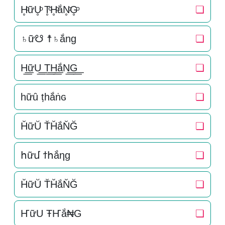
H̥ͦữU̥ͦ T̥ͦH̥ͦắN̥ͦG̥ͦ
❏
♄ữ☋ ☨♄ắng
❏
H͟͟ữU͟͟ T͟͟H͟͟ắN͟͟G͟͟
❏
һữȗ ṭһắṅɢ
❏
H̆ữŬ T̆H̆ắN̆Ğ
❏
հữմ ϯհắηɡ
❏
H̆ữŬ T̆H̆ắN̆Ğ
❏
ҤữU ŦҤắ₦G
❏