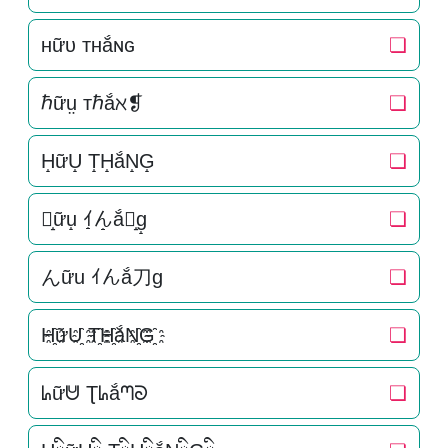
ʜữᴜ ᴛʜắɴɢ
❏
ℏữṳ тℏắℵ❡
❏
H̝ữU̝ T̝H̝ắN̝G̝
❏
ん̝ữu̝ ｲ̝ん̝ắ刀̝g̝
❏
んữu ｲんắ刀g
❏
H҈ữU҈ T҈H҈ắN҈G҈
❏
ᖺữᕰ Ʈᖺắᘉᘐ
❏