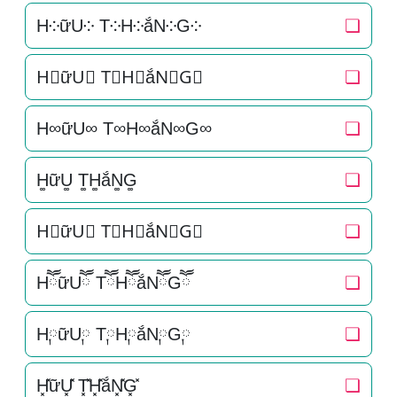
H༶ữU༶ T༶H༶ắN༶G༶
❏
H⃕ữU⃕ T⃕H⃕ắN⃕G⃕
❏
H∞ữU∞ T∞H∞ắN∞G∞
❏
H͚ữU͚ T͚H͚ắN͚G͚
❏
H⃒ữU⃒ T⃒H⃒ắN⃒G⃒
❏
HཽữUཽ TཽHཽắNཽGཽ
❏
H༙ữU༙ T༙H༙ắN༙G༙
❏
H͓̽ữU͓̽ T͓̽H͓̽ắN͓̽G͓̽
❏