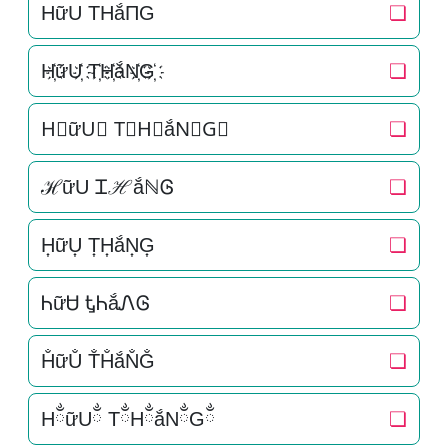
HữU THắΠG
❏
H҉ữU҉ T҉H҉ắN҉G҉
❏
H⃜ữU⃜ T⃜H⃜ắN⃜G⃜
❏
ℋữU ᏆℋắℕᎶ
❏
H͎ữU͎ T͎H͎ắN͎G͎
❏
ᏂữᏌ ᎿᏂắᏁᎶ
❏
H̐ữU̐ T̐H̐ắN̐G̐
❏
HྂữUྂ TྂHྂắNྂGྂ
❏