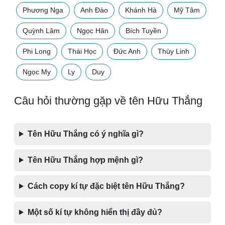
Phương Nga
Anh Đào
Khánh Hà
Mỹ Tâm
Quỳnh Lâm
Ngọc Hân
Bích Tuyền
Phi Long
Thái Học
Đức Anh
Thùy Linh
Ngọc My
Ly
Duy
Câu hỏi thường gặp về tên Hữu Thắng
Tên Hữu Thắng có ý nghĩa gì?
Tên Hữu Thắng hợp mệnh gì?
Cách copy kí tự đặc biệt tên Hữu Thắng?
Một số kí tự không hiển thị đầy đủ?