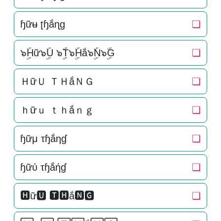
ɧữʉ ʈɧắɳɡ
❏
๖ۣۜHữ๖ۣۜU ๖ۣۜT๖ۣۜHắ๖ۣۜN๖ۣۜG
❏
ＨữＵ ＴＨắＮＧ
❏
ｈữｕ ｔｈắｎｇ
❏
ɧữμ τɧắηɠ
❏
ɧữύ τɧắήɠ
❏
🅷ữ🆄 🆃🅷ắ🅽🅶
❏