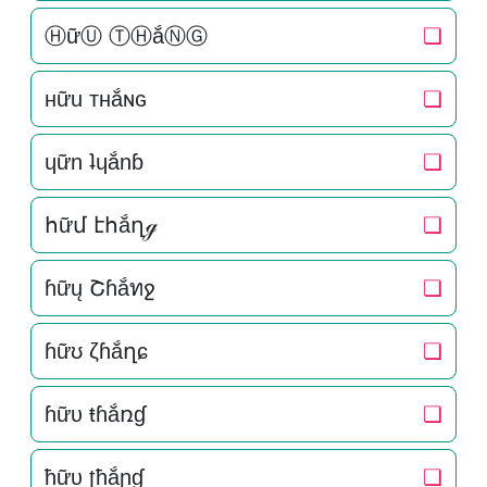
ⒽữⓊ ⓉⒽắⓃⒼ
❏
нữu тнắɴԍ
❏
ɥữn ʇɥắnɓ
❏
հữմ էհắղℊ
❏
ɦữų Շɦắทջ
❏
ɦữʊ ζɦắղɕ
❏
ɦữυ ŧɦắռɠ
❏
ħữυ ʈħắɲɠ
❏