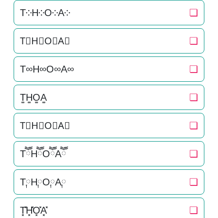
T༶H༶O༶A༶
❏
T⃕H⃕O⃕A⃕
❏
T∞H∞O∞A∞
❏
T͚H͚O͚A͚
❏
T⃒H⃒O⃒A⃒
❏
TཽHཽOཽAཽ
❏
T༙H༙O༙A༙
❏
T͓̽H͓̽O͓̽A͓̽
❏