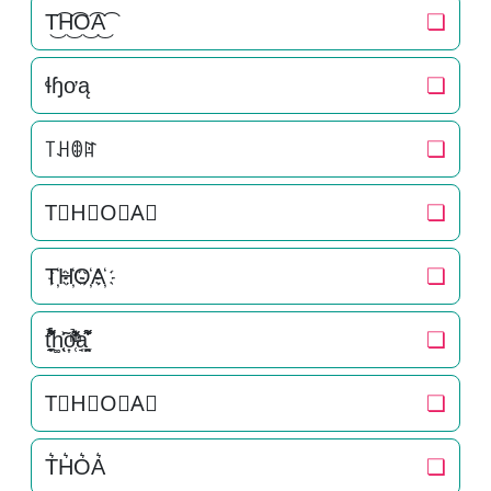
T͜͡H͜͡O͜͡A͜͡
❏
ɬɧơą
❏
꓄ꃅꂦꍏ
❏
T⃟H⃟O⃟A⃟
❏
T҉H҉O҉A҉
❏
t̘̟̼̉̈́͐͋͌̊h͚̖̜̍̃͐o͎̜̓̇ͫ̉͊ͨ͊a̘̫͈̭͌͛͌̇̇̍
❏
T⃗H⃗O⃗A⃗
❏
T͛H͛O͛A͛
❏