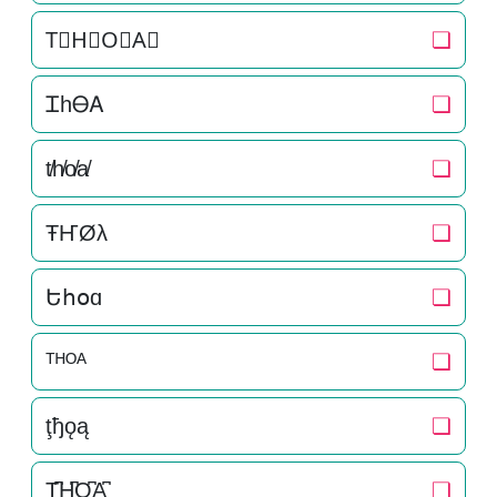
T⃒H⃒O⃒A⃒
❏
ᏆhᎾᎪ
❏
t̸h̸o̸a̸
❏
ŦҤØλ
❏
Եհօɑ
❏
ᵀᴴᴼᴬ
❏
ţђǫą
❏
T̺͆H̺͆O̺͆A̺͆
❏