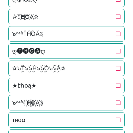
✰T҈H҈҈O҈҈A҈҈✰
❏
๖²⁴ʱT̆H̆̆Ŏ̆Ă̆༉
❏
ღ🅣🅗🅞🅐ღ
❏
✰๖ۣۜT๖ۣۜ๖ۣۜH๖ۣۜ๖ۣۜO๖ۣۜ๖ۣۜA✰
❏
★էհօą★
❏
๖²⁴ʱT꙰H꙰꙰O꙰꙰A꙰꙰༉
❏
тнσα
❏