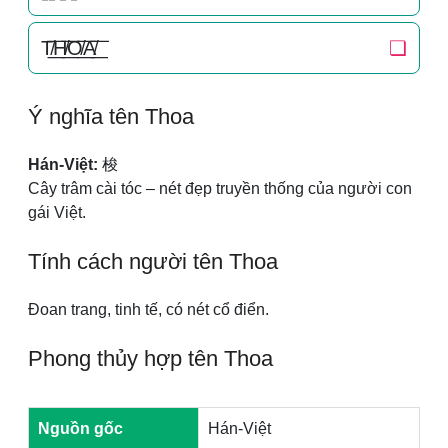
T̸͟͞H̸͟͞O̸͟͞A̸͟͞
❏
Ý nghĩa tên Thoa
Hán-Việt:
梭
Cây trâm cài tóc – nét đẹp truyền thống của người con
gái Việt.
Tính cách người tên Thoa
Đoan trang, tinh tế, có nét cổ điển.
Phong thủy hợp tên Thoa
Nguồn gốc
Hán-Việt