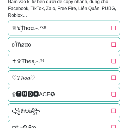
Bấm vào kí tự bên dưới để copy nhanh, dùng cho
Facebook, TikTok, Zalo, Free Fire, Liên Quân, PUBG,
Roblox…
♕๖ۣۜTɦσα︵²ᵏ⁸
❏
ʚŤɦøαɞ
❏
✝✞Ŧɦ๏ą︵³⁶
❏
♡𝓣𝓱𝓸𝓪♡
❏
۩🆃🅷🅾🅰ACE✪
❏
꧁t̸h̸o̸a̸꧂
❏
ღᎿᏂᏫᎯღ
❏