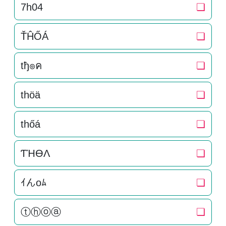
7h04
❏
ŤĤŐÁ
❏
tђ๏ค
❏
thöä
❏
thőá
❏
ƬΉӨΛ
❏
ｲんoﾑ
❏
ⓣⓗⓞⓐ
❏