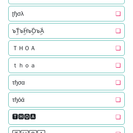
ʈɧσλ
❏
๖ۣۜT๖ۣۜH๖ۣۜO๖ۣۜA
❏
ＴＨＯＡ
❏
ｔｈｏａ
❏
τɧσα
❏
τɧόά
❏
🆃🅷🅾🅰
❏