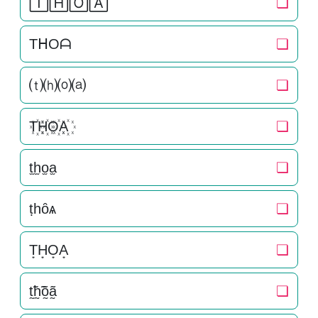
🅃🄷🄾🄰
❏
TᕼOᗩ
❏
⒯⒣⒪⒜
❏
T꙰H꙰O꙰A꙰
❏
t̫h̫o̫a̫
❏
ṭһȏѧ
❏
T͙H͙O͙A͙
❏
t̰̃h̰̃õ̰ã̰
❏