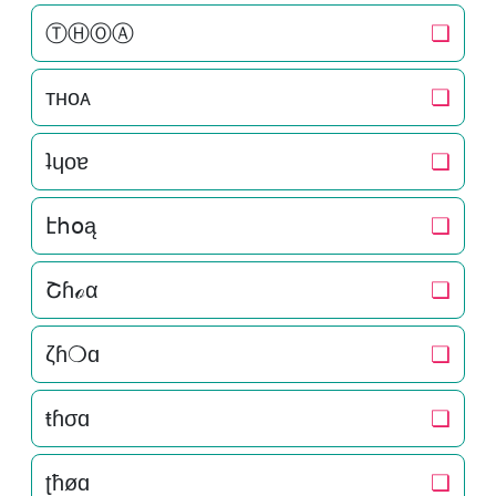
ⓉⒽⓄⒶ
❏
тнoᴀ
❏
ʇɥoɐ
❏
էհօą
❏
Շɦℴα
❏
ζɦ❍ɑ
❏
ŧɦσɑ
❏
ʈħøɑ
❏