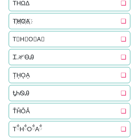
THΩΔ
❏
T҉H҉O҉A҉
❏
T⃜H⃜O⃜A⃜
❏
ᏆℋᎾᎯ
❏
T͎H͎O͎A͎
❏
ᎿᏂᏫᎯ
❏
T̐H̐O̐A̐
❏
TྂHྂOྂAྂ
❏