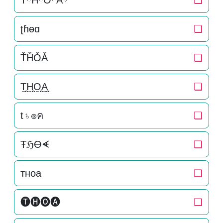
TིHིOིAི
❏
ʈɦɵɑ
❏
T͒H͒O͒A͒
❏
T̬̤̯H̬̤̯O̬̤̯A̬̤̯
❏
t♄๏ค
❏
ŦℌƟᗛ
❏
тнoa
❏
🅣🅗🅞🅐
❏