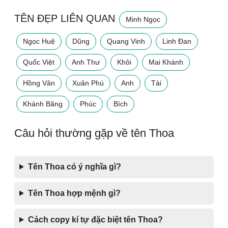
TÊN ĐẸP LIÊN QUAN
Minh Ngọc
Ngọc Huệ
Dũng
Quang Vinh
Linh Đan
Quốc Việt
Anh Thư
Khôi
Mai Khánh
Hồng Vân
Xuân Phú
Anh
Tài
Khánh Băng
Phúc
Bích
Câu hỏi thường gặp về tên Thoa
Tên Thoa có ý nghĩa gì?
Tên Thoa hợp mệnh gì?
Cách copy kí tự đặc biệt tên Thoa?