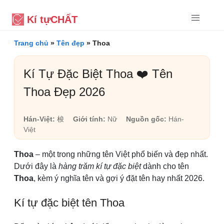
Kí tự
CHẤT
Trang chủ
»
Tên đẹp
»
Thoa
Kí Tự Đặc Biệt Thoa ❤️ Tên
Thoa Đẹp 2026
Hán-Việt:
梭
Giới tính:
Nữ
Nguồn gốc:
Hán-
Việt
Thoa
– một trong những tên Việt phổ biến và đẹp nhất.
Dưới đây là
hàng trăm kí tự đặc biệt
dành cho tên
Thoa
, kèm ý nghĩa tên và gợi ý đặt tên hay nhất 2026.
Kí tự đặc biệt tên Thoa