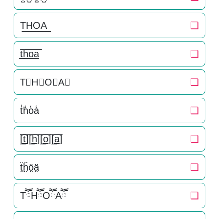
T͟H͟O͟A͟
❏
t̲̅h̲̅o̲̅a̲̅
❏
T⃣H⃣O⃣A⃣
❏
t̾h̾o̾a̾
❏
[̲̅t̲̅][̲̅h̲̅][̲̅o̲̅][̲̅a̲̅]
❏
ẗ̤ḧ̤ö̤ä̤
❏
TཽHཽOཽAཽ
❏