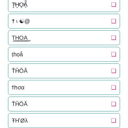
T̥ͦH̥ͦO̥ͦḀͦ
❏
☨♄☯@
❏
T͟͟H͟͟O͟͟A͟͟
❏
ṭһọå
❏
T̆H̆ŎĂ
❏
ϯհσα
❏
T̆H̆ŎĂ
❏
ŦҤØλ
❏