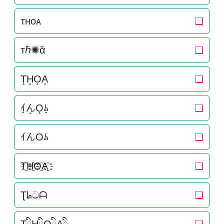
ᴛʜᴏᴀ
❏
тℏ✺ᾰ
❏
T̝H̝O̝A̝
❏
ｲ̝ん̝O̝ﾑ̝
❏
ｲんOﾑ
❏
T҈H҈O҈A҈
❏
Ʈᖺටᗩ
❏