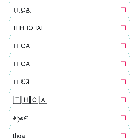
T̤̮H̤̮O̤̮A̤̮
❏
T⃘H⃘O⃘A⃘
❏
T᷈H᷈O᷈A᷈
❏
T͆H͆O͆A͆
❏
THᎧᏘ
❏
🅃🄷🄾🄰
❏
₮ཏ๑ศ
❏
t̠h̠o̠a̠
❏