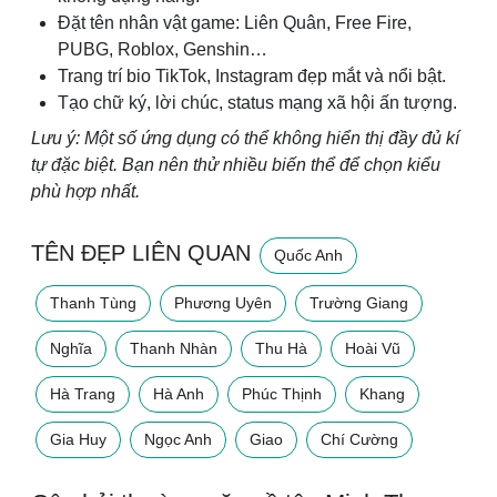
Đặt tên nhân vật game: Liên Quân, Free Fire,
PUBG, Roblox, Genshin…
Trang trí bio TikTok, Instagram đẹp mắt và nổi bật.
Tạo chữ ký, lời chúc, status mạng xã hội ấn tượng.
Lưu ý: Một số ứng dụng có thể không hiển thị đầy đủ kí
tự đặc biệt. Bạn nên thử nhiều biến thể để chọn kiểu
phù hợp nhất.
TÊN ĐẸP LIÊN QUAN
Quốc Anh
Thanh Tùng
Phương Uyên
Trường Giang
Nghĩa
Thanh Nhàn
Thu Hà
Hoài Vũ
Hà Trang
Hà Anh
Phúc Thịnh
Khang
Gia Huy
Ngọc Anh
Giao
Chí Cường