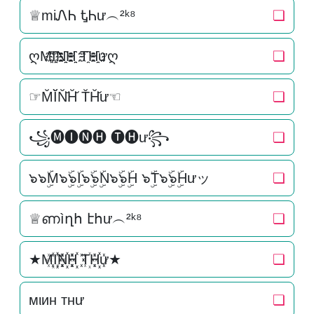
♕miᏁᏂ ᎿᏂư︵²ᵏ⁸
❏
ღM҈I҈҈N҈҈H҈҈ T҈H҈҈ưღ
❏
☞M̆Ĭ̆N̆̆H̆̆ T̆H̆̆ư☜
❏
꧁🅜🅘🅝🅗 🅣🅗ư꧂
❏
๖๖ۣۜM๖ۣۜ๖ۣۜI๖ۣۜ๖ۣۜN๖ۣۜ๖ۣۜH ๖ۣۜT๖ۣۜ๖ۣۜHưッ
❏
♕ണìղհ էհư︵²ᵏ⁸
❏
★M꙰I꙰꙰N꙰꙰H꙰꙰ T꙰H꙰꙰ư★
❏
мιин тнư
❏