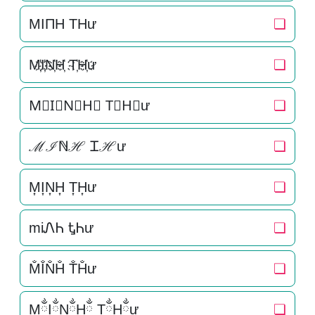
MIΠH THư
❏
M҉I҉N҉H҉ T҉H҉ư
❏
M⃜I⃜N⃜H⃜ T⃜H⃜ư
❏
ℳℐℕℋ Ꮖℋư
❏
M͎I͎N͎H͎ T͎H͎ư
❏
miᏁᏂ ᎿᏂư
❏
M̐I̐N̐H̐ T̐H̐ư
❏
MྂIྂNྂHྂ TྂHྂư
❏