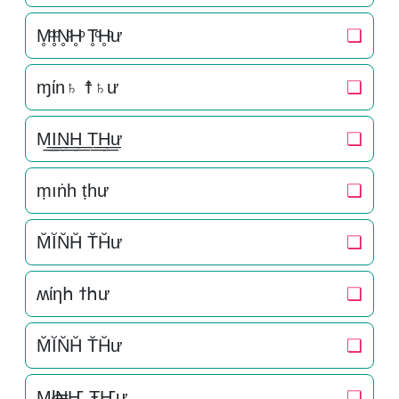
M̥ͦI̥ͦN̥ͦH̥ͦ T̥ͦH̥ͦư
❏
ɱίn♄ ☨♄ư
❏
M͟͟I͟͟N͟͟H͟͟ T͟͟H͟͟ư
❏
ṃıṅһ ṭһư
❏
M̆ĬN̆H̆ T̆H̆ư
❏
ʍίηհ ϯհư
❏
M̆ĬN̆H̆ T̆H̆ư
❏
Mł₦Ҥ ŦҤư
❏