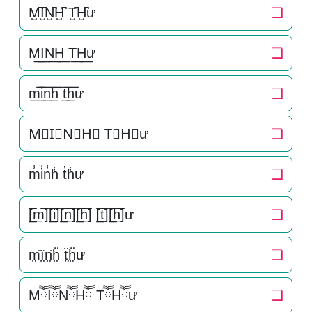
M̺͆I̺͆N̺͆H̺͆ T̺͆H̺͆ư
❏
M͟I͟N͟H͟ T͟H͟ư
❏
m̲̅i̲̅n̲̅h̲̅ t̲̅h̲̅ư
❏
M⃣I⃣N⃣H⃣ T⃣H⃣ư
❏
m̾i̾n̾h̾ t̾h̾ư
❏
[̲̅m̲̅][̲̅i̲̅][̲̅n̲̅][̲̅h̲̅] [̲̅t̲̅][̲̅h̲̅]ư
❏
m̤̈ï̤n̤̈ḧ̤ ẗ̤ḧ̤ư
❏
MཽIཽNཽHཽ TཽHཽư
❏