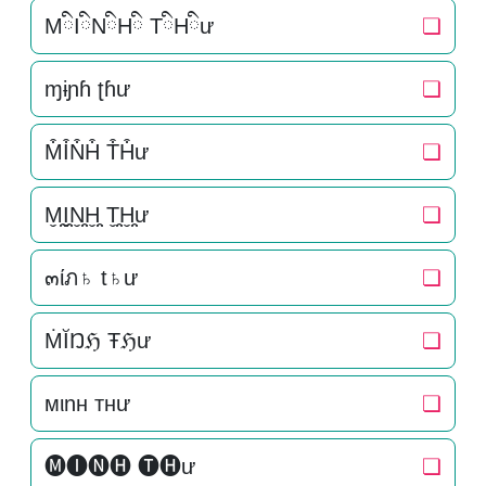
MིIིNིHི TིHིư
❏
ɱɨɲɦ ʈɦư
❏
M͒I͒N͒H͒ T͒H͒ư
❏
M̬̤̯I̬̤̯N̬̤̯H̬̤̯ T̬̤̯H̬̤̯ư
❏
๓ίภ♄ t♄ư
❏
ṀĬŊℌ Ŧℌư
❏
мιnн тнư
❏
🅜🅘🅝🅗 🅣🅗ư
❏