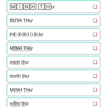
🄼🄸🄽🄷 🅃🄷ư
❏
ᗰIᑎᕼ Tᕼư
❏
⒨⒤⒩⒣ ⒯⒣ư
❏
M꙰I꙰N꙰H꙰ T꙰H꙰ư
❏
m̫i̫n̫h̫ t̫h̫ư
❏
ṃıṅһ ṭһư
❏
M͙I͙N͙H͙ T͙H͙ư
❏
m̰̃ḭ̃ñ̰h̰̃ t̰̃h̰̃ư
❏