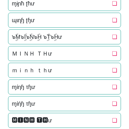
ɱɨɲħ ʈħư
❏
ɰɩɳɧ ʈɧư
❏
๖ۣۜM๖ۣۜI๖ۣۜN๖ۣۜH ๖ۣۜT๖ۣۜHư
❏
ＭＩＮＨ ＴＨư
❏
ｍｉｎｈ ｔｈư
❏
ɱίηɧ τɧư
❏
ɱίήɧ τɧư
❏
🅼🅸🅽🅷 🆃🅷ư
❏