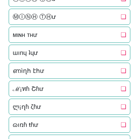
ⓂⒾⓃⒽ ⓉⒽư
❏
мιɴн тнư
❏
ɯınɥ ʇɥư
❏
ണìղհ էհư
❏
ℳ¡ทɦ Շɦư
❏
ლ¡ղɦ ζɦư
❏
ɷıռɦ ŧɦư
❏