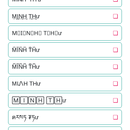
M̤̮I̤̮N̤̮H̤̮ T̤̮H̤̮ư
❏
M⃘I⃘N⃘H⃘ T⃘H⃘ư
❏
M᷈I᷈N᷈H᷈ T᷈H᷈ư
❏
M͆I͆N͆H͆ T͆H͆ư
❏
MIᏁH THư
❏
🄼🄸🄽🄷 🅃🄷ư
❏
ฅརསཏ ₮ཏư
❏