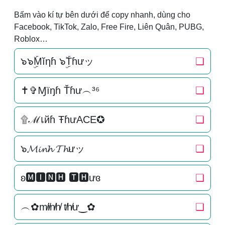
Bấm vào kí tự bên dưới để copy nhanh, dùng cho
Facebook, TikTok, Zalo, Free Fire, Liên Quân, PUBG,
Roblox…
๖๖ۣۜMĭηɦ ๖ۣۜTɦưッ
❏
✝✞Ɱїŋɦ Ťɦư︵³⁶
❏
۩ℳเйɦ ŦɦưACE✪
❏
๖𝓜𝓲𝓷𝓱 𝓣𝓱ưッ
❏
ʚ🅼🅸🅽🅷 🆃🅷ưɞ
❏
︵✿m̸i̸n̸h̸ t̸h̸ư‿✿
❏