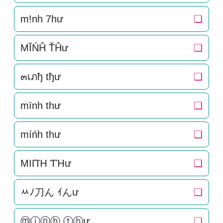
m!nh 7hư
❏
MĨŃĤ ŤĤư
❏
๓เภђ tђư
❏
mïnh thư
❏
míńh thư
❏
MIПΉ ƬΉư
❏
ﾶﾉ刀ん ｲんư
❏
ⓜⓘⓝⓗ ⓣⓗư
❏