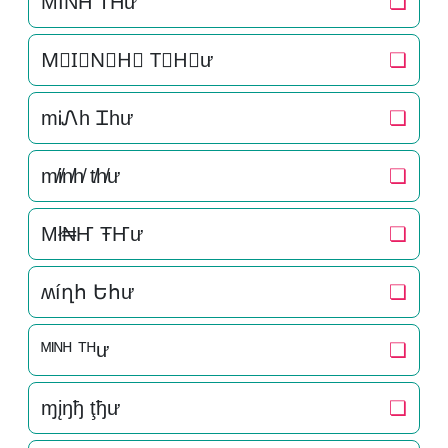
M͛I͛N͛H͛ T͛H͛ư
❏
M⃒I⃒N⃒H⃒ T⃒H⃒ư
❏
mᎥᏁh Ꮖhư
❏
m̸i̸n̸h̸ t̸h̸ư
❏
Mł₦Ҥ ŦҤư
❏
ʍíղհ Եհư
❏
ᴹᴵᴺᴴ ᵀᴴư
❏
ɱįŋђ ţђư
❏