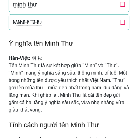
m̠i̠n̠h̠ t̠h̠ư
❏
M̸͟͞I̸͟͞N̸͟͞H̸͟͞ T̸͟͞H̸͟͞ư
❏
Ý nghĩa tên Minh Thư
Hán-Việt:
明 秋
Tên Minh Thư là sự kết hợp giữa "Minh" và "Thư".
"Minh" mang ý nghĩa sáng sủa, thông minh, trí tuệ. Một
trong những tên được yêu thích nhất Việt Nam. "Thư"
gợi lên mùa thu – mùa đẹp nhất trong năm, dịu dàng và
lãng mạn. Khi ghép lại, Minh Thư là cái tên đẹp gửi
gắm cả hai tầng ý nghĩa sâu sắc, vừa nhẹ nhàng vừa
giàu khát vọng.
Tính cách người tên Minh Thư