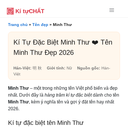
Kí tự
CHẤT
Trang chủ
»
Tên đẹp
»
Minh Thư
Kí Tự Đặc Biệt Minh Thư ❤️ Tên
Minh Thư Đẹp 2026
Hán-Việt:
明 秋
Giới tính:
Nữ
Nguồn gốc:
Hán-
Việt
Minh Thư
– một trong những tên Việt phổ biến và đẹp
nhất. Dưới đây là
hàng trăm kí tự đặc biệt
dành cho tên
Minh Thư
, kèm ý nghĩa tên và gợi ý đặt tên hay nhất
2026.
Kí tự đặc biệt tên Minh Thư