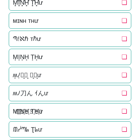
M͓̽I͓̽N͓̽H͓̽ T͓̽H͓̽ư
❏
ᴍɪɴʜ ᴛʜư
❏
Պ!ℵℏ тℏư
❏
M̝I̝N̝H̝ T̝H̝ư
❏
ʍ̝ﾉ̝刀̝ん̝ ｲ̝ん̝ư
❏
ʍﾉ刀ん ｲんư
❏
M҈I҈N҈H҈ T҈H҈ư
❏
ᙢᓮᘉᖺ Ʈᖺư
❏