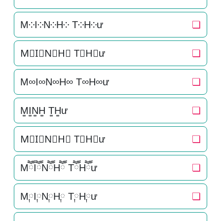
M༶I༶N༶H༶ T༶H༶ư
❏
M⃕I⃕N⃕H⃕ T⃕H⃕ư
❏
M∞I∞N∞H∞ T∞H∞ư
❏
M͚I͚N͚H͚ T͚H͚ư
❏
M⃒I⃒N⃒H⃒ T⃒H⃒ư
❏
MཽIཽNཽHཽ TཽHཽư
❏
M༙I༙N༙H༙ T༙H༙ư
❏