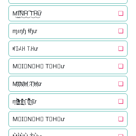
M͜͡I͜͡N͜͡H͜͡ T͜͡H͜͡ư
❏
ɱıŋɧ ɬɧư
❏
ꎭꀤꈤꃅ ꓄ꃅư
❏
M⃟I⃟N⃟H⃟ T⃟H⃟ư
❏
M҉I҉N҉H҉ T҉H҉ư
❏
m̘͈̺̪͓ͩ͂̾ͪ̀̋i̞̟̫̺ͭ̒ͭͣn͉̠̙͉̗̺̋̋̔ͧ̊h͚̖̜̍̃͐ t̘̟̼̉̈́͐͋͌̊h͚̖̜̍̃͐ư
❏
M⃗I⃗N⃗H⃗ T⃗H⃗ư
❏