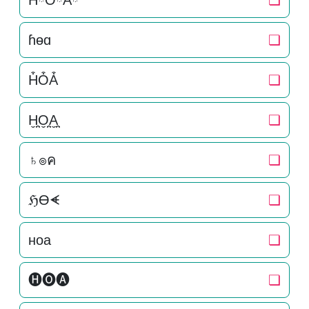
HིOིAི
❏
ɦɵɑ
❏
H͒O͒A͒
❏
H̬̤̯O̬̤̯A̬̤̯
❏
♄๏ค
❏
ℌƟᗛ
❏
нoa
❏
🅗🅞🅐
❏