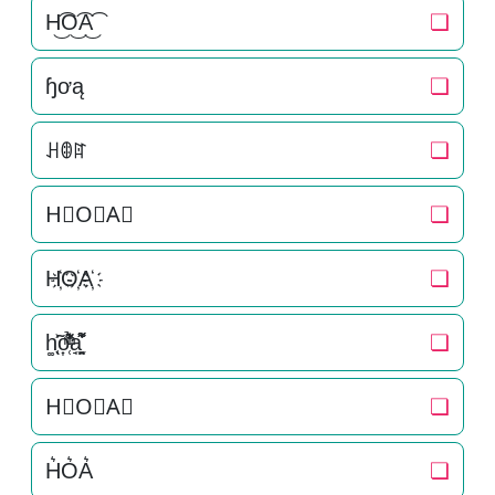
H͜͡O͜͡A͜͡
❏
ɧơą
❏
ꃅꂦꍏ
❏
H⃟O⃟A⃟
❏
H҉O҉A҉
❏
h͚̖̜̍̃͐o͎̜̓̇ͫ̉͊ͨ͊a̘̫͈̭͌͛͌̇̇̍
❏
H⃗O⃗A⃗
❏
H͛O͛A͛
❏