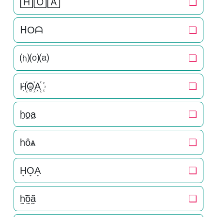
🄷🄾🄰
❏
ᕼOᗩ
❏
⒣⒪⒜
❏
H꙰O꙰A꙰
❏
h̫o̫a̫
❏
һȏѧ
❏
H͙O͙A͙
❏
h̰̃õ̰ã̰
❏