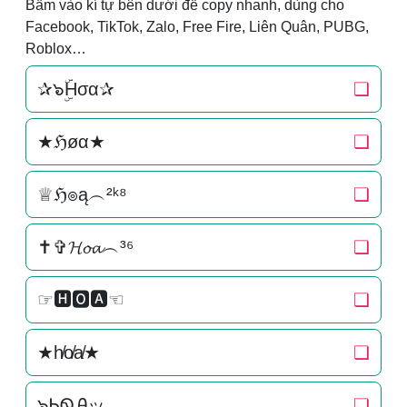
Bấm vào kí tự bên dưới để copy nhanh, dùng cho
Facebook, TikTok, Zalo, Free Fire, Liên Quân, PUBG,
Roblox…
✰๖ۣۜHσα✰
❏
★ℌøα★
❏
♕ℌ๏ą︵²ᵏ⁸
❏
✝✞𝓗𝓸𝓪︵³⁶
❏
☞🅷🅾🅰☜
❏
★h̸o̸a̸★
❏
๖ᏂᏫᎯッ
❏