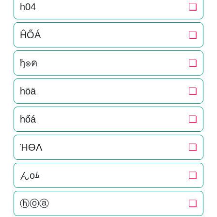
h04
❏
ĤŐÁ
❏
ђ๏ค
❏
höä
❏
hőá
❏
ΉӨΛ
❏
んoﾑ
❏
ⓗⓞⓐ
❏