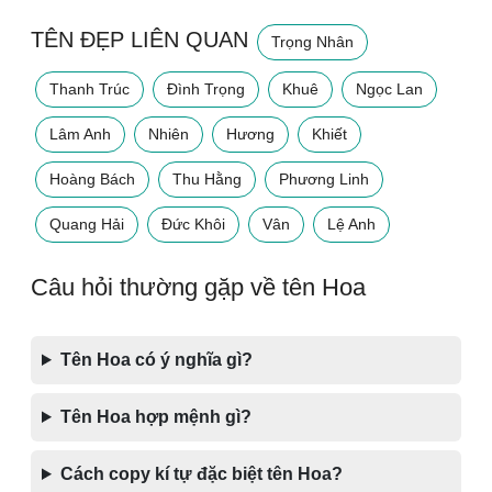
TÊN ĐẸP LIÊN QUAN
Trọng Nhân
Thanh Trúc
Đình Trọng
Khuê
Ngọc Lan
Lâm Anh
Nhiên
Hương
Khiết
Hoàng Bách
Thu Hằng
Phương Linh
Quang Hải
Đức Khôi
Vân
Lệ Anh
Câu hỏi thường gặp về tên Hoa
Tên Hoa có ý nghĩa gì?
Tên Hoa hợp mệnh gì?
Cách copy kí tự đặc biệt tên Hoa?