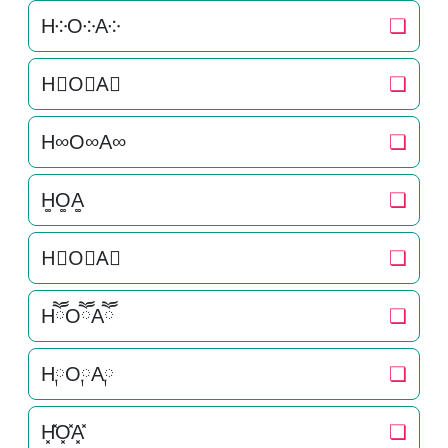
H༶O༶A༶
❏
H⃕O⃕A⃕
❏
H∞O∞A∞
❏
H͚O͚A͚
❏
H⃒O⃒A⃒
❏
HཽOཽAཽ
❏
H༙O༙A༙
❏
H͓̽O͓̽A͓̽
❏