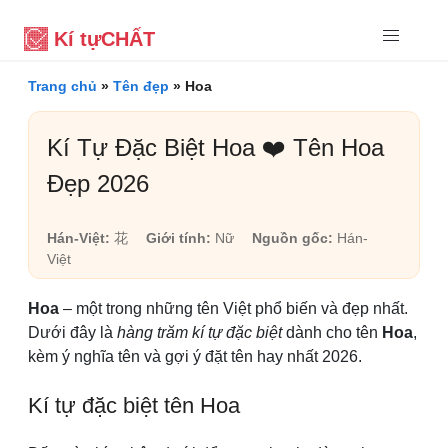
Kí tự
CHẤT
Trang chủ
»
Tên đẹp
»
Hoa
Kí Tự Đặc Biệt Hoa ❤️ Tên Hoa
Đẹp 2026
Hán-Việt:
花
Giới tính:
Nữ
Nguồn gốc:
Hán-
Việt
Hoa
– một trong những tên Việt phổ biến và đẹp nhất.
Dưới đây là
hàng trăm kí tự đặc biệt
dành cho tên
Hoa
,
kèm ý nghĩa tên và gợi ý đặt tên hay nhất 2026.
Kí tự đặc biệt tên Hoa