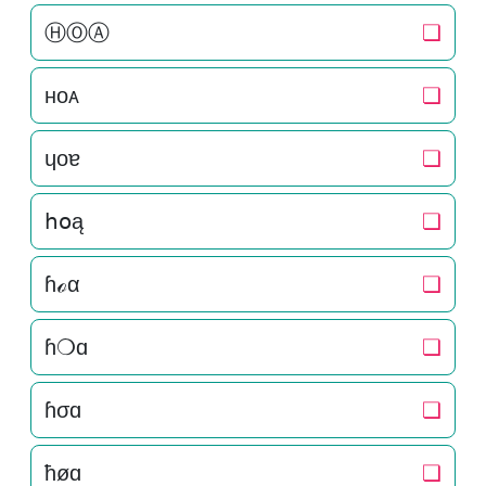
ⒽⓄⒶ
❏
нoᴀ
❏
ɥoɐ
❏
հօą
❏
ɦℴα
❏
ɦ❍ɑ
❏
ɦσɑ
❏
ħøɑ
❏