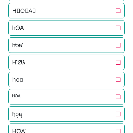
H⃒O⃒A⃒
❏
hᎾᎪ
❏
h̸o̸a̸
❏
ҤØλ
❏
հօɑ
❏
ᴴᴼᴬ
❏
ђǫą
❏
H̺͆O̺͆A̺͆
❏