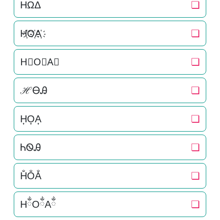
HΩΔ
❏
H҉O҉A҉
❏
H⃜O⃜A⃜
❏
ℋᎾᎯ
❏
H͎O͎A͎
❏
ᏂᏫᎯ
❏
H̐O̐A̐
❏
HྂOྂAྂ
❏