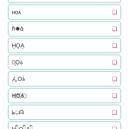
ʜᴏᴀ
❏
ℏ✺ᾰ
❏
H̝O̝A̝
❏
ん̝O̝ﾑ̝
❏
んOﾑ
❏
H҈O҈A҈
❏
ᖺටᗩ
❏