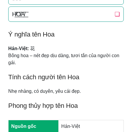
H̸͟͞O̸͟͞A̸͟͞
❏
Ý nghĩa tên Hoa
Hán-Việt:
花
Bông hoa – nét đẹp dịu dàng, tươi tắn của người con
gái.
Tính cách người tên Hoa
Nhẹ nhàng, có duyên, yêu cái đẹp.
Phong thủy hợp tên Hoa
Nguồn gốc
Hán-Việt