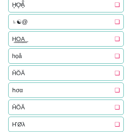
H̥ͦO̥ͦḀͦ
❏
♄☯@
❏
H͟͟O͟͟A͟͟
❏
һọå
❏
H̆ŎĂ
❏
հσα
❏
H̆ŎĂ
❏
ҤØλ
❏