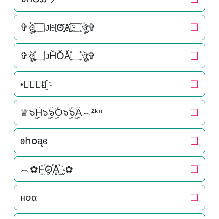
✞ঔৣ۝ᴊH҈O҈҈A҈҈۝ঔৣ✞
❏
✞ঔৣ۝ᴊH̆Ŏ̆Ă̆۝ঔৣ✞
❏
•🅗🅞🅐✿҈
❏
♕๖ۣۜH๖ۣۜ๖ۣۜO๖ۣۜ๖ۣۜA︵²ᵏ⁸
❏
ʚհօąɞ
❏
︵✿H꙰O꙰꙰A꙰꙰‿✿
❏
нσα
❏