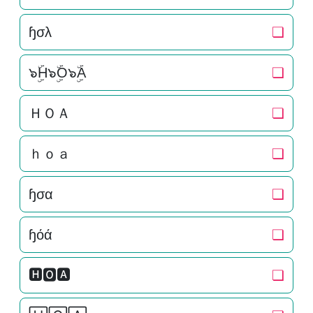
ɧσλ
❏
๖ۣۜH๖ۣۜO๖ۣۜA
❏
ＨＯＡ
❏
ｈｏａ
❏
ɧσα
❏
ɧόά
❏
🅷🅾🅰
❏