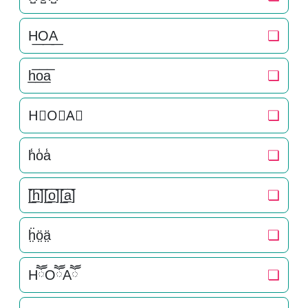
H͟O͟A͟
❏
h̲̅o̲̅a̲̅
❏
H⃣O⃣A⃣
❏
h̾o̾a̾
❏
[̲̅h̲̅][̲̅o̲̅][̲̅a̲̅]
❏
ḧ̤ö̤ä̤
❏
HཽOཽAཽ
❏