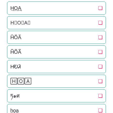
H̤̮O̤̮A̤̮
❏
H⃘O⃘A⃘
❏
H᷈O᷈A᷈
❏
H͆O͆A͆
❏
HᎧᏘ
❏
🄷🄾🄰
❏
ཏ๑ศ
❏
h̠o̠a̠
❏