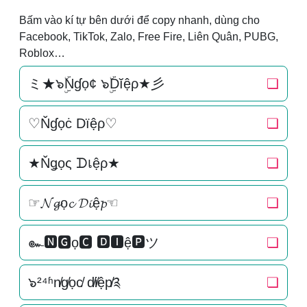
Bấm vào kí tự bên dưới để copy nhanh, dùng cho
Facebook, TikTok, Zalo, Free Fire, Liên Quân, PUBG,
Roblox…
ミ★๖ۣۜNɠọ¢ ๖ۣۜDĭệρ★彡
❏
♡Ňɠọċ Dїệρ♡
❏
★Ňǥọς ᗪเệρ★
❏
☞𝓝𝓰ọ𝓬 𝓓𝓲ệ𝓹☜
❏
๛🅽🅶ọ🅲 🅳🅸ệ🅿ツ
❏
๖²⁴ʱn̸g̸ọc̸ d̸i̸ệp̸༉
❏