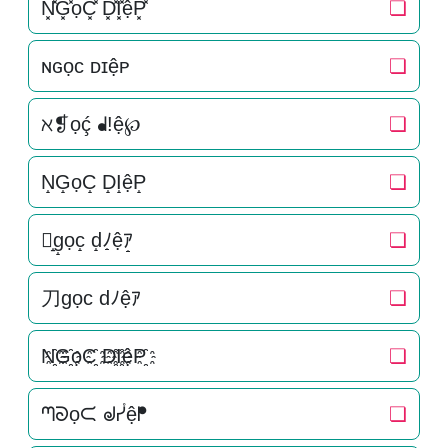
N͓̽G͓̽ọC͓̽ D͓̽I͓̽ệP͓̽
❏
ɴɢọᴄ ᴅɪệᴘ
❏
ℵ❡ọḉ ᖱ!ệ℘
❏
N̝G̝ọC̝ D̝I̝ệP̝
❏
刀̝g̝ọc̝ d̝ﾉ̝ệｱ̝
❏
刀gọc dﾉệｱ
❏
N҈G҈ọC҈ D҈I҈ệP҈
❏
ᘉᘐọᙅ ᖙᓮệᖰ
❏