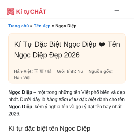
Kí tự
CHẤT
Trang chủ
»
Tên đẹp
»
Ngọc Diệp
Kí Tự Đặc Biệt Ngọc Diệp ❤️ Tên
Ngọc Diệp Đẹp 2026
Hán-Việt:
玉 葉 / 蝶
Giới tính:
Nữ
Nguồn gốc:
Hán-Việt
Ngọc Diệp
– một trong những tên Việt phổ biến và đẹp
nhất. Dưới đây là
hàng trăm kí tự đặc biệt
dành cho tên
Ngọc Diệp
, kèm ý nghĩa tên và gợi ý đặt tên hay nhất
2026.
Kí tự đặc biệt tên Ngọc Diệp