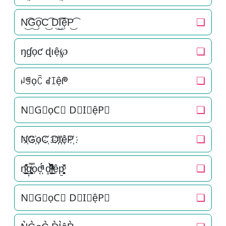
N͜͡G͜͡ọC͜͡ D͜͡I͜͡ệP͜͡
❏
ŋɠọƈ ɖıệ℘
❏
ꈤꁅọꉓ ꀸꀤệᖘ
❏
N⃟G⃟ọC⃟ D⃟I⃟ệP⃟
❏
N҉G҉ọC҉ D҉I҉ệP҉
❏
n͉̠̙͉̗̺̋̋̔ͧ̊g͎͚̥͎͔͕ͥ̿ọc͔ͣͦ́́͂ͅ d̥̝̮͙͈͂̐̇ͮ̏̔̀̚ͅi̞̟̫̺ͭ̒ͭͣệp̱̱̬̻̞̩͎̌ͦ̏
❏
N⃗G⃗ọC⃗ D⃗I⃗ệP⃗
❏