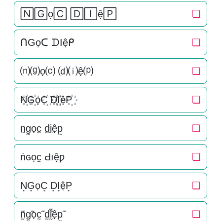
🄽🄶ọ🄲 🄳🄸ệ🄿
❏
ᑎGọᑕ ᗪIệᑭ
❏
⒩⒢ọ⒞ ⒟⒤ệ⒫
❏
N꙰G꙰ọC꙰ D꙰I꙰ệP꙰
❏
n̫g̫ọc̫ d̫i̫ệp̫
❏
ṅɢọc̫ Ԁıệƿ
❏
N͙G͙ọC͙ D͙I͙ệP͙
❏
ñ̰g̰̃ọc̰̃ d̰̃ḭ̃ệp̰̃
❏