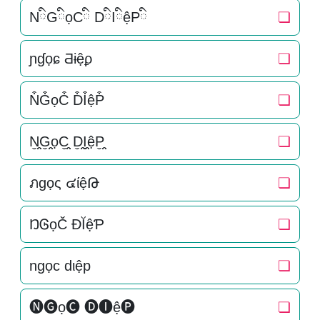
NིGིọCི DིIིệPི
❏
ɲɠọɕ Ƌɨệϼ
❏
N͒G͒ọC͒ D͒I͒ệP͒
❏
N̬̤̯G̬̤̯ọC̬̤̯ D̬̤̯I̬̤̯ệP̬̤̯
❏
ภgọς ๔ίệԹ
❏
ŊᎶọČ ĐĬệƤ
❏
ngọc dιệp
❏
🅝🅖ọ🅒 🅓🅘ệ🅟
❏