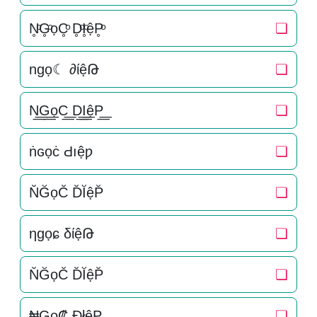
N̥ͦG̥ͦọC̥ͦ D̥ͦI̥ͦệP̥ͦ
❏
ngọ☾ ∂ίệԹ
❏
N͟͟G͟͟ọC͟͟ D͟͟I͟͟ệP͟͟
❏
ṅɢọċ Ԁıệƿ
❏
N̆ĞọC̆ D̆ĬệP̆
❏
ηɡọɕ δίệԹ
❏
N̆ĞọC̆ D̆ĬệP̆
❏
₦Gọ₡ ÐłệP
❏