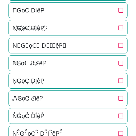
ΠGọC DIệP
❏
N҉G҉ọC҉ D҉I҉ệP҉
❏
N⃜G⃜ọC⃜ D⃜I⃜ệP⃜
❏
ℕᎶọℂ ⅅℐệℙ
❏
N͎G͎ọC͎ D͎I͎ệP͎
❏
ᏁᎶọᏣ ᎴiệᎵ
❏
N̐G̐ọC̐ D̐I̐ệP̐
❏
NྂGྂọCྂ DྂIྂệPྂ
❏