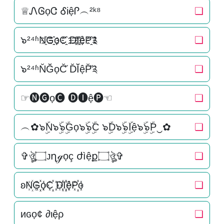
♕ᏁᎶọᏣ ᎴiệᎵ︵²ᵏ⁸
❏
๖²⁴ʱN҈G҈҈ọC҈҈ D҈I҈҈ệP҈҈༉
❏
๖²⁴ʱN̆Ğ̆ọC̆̆ D̆Ĭ̆ệP̆̆༉
❏
☞🅝🅖ọ🅒 🅓🅘ệ🅟☜
❏
︵✿๖ۣۜN๖ۣۜ๖ۣۜGọ๖ۣۜ๖ۣۜC ๖ۣۜD๖ۣۜ๖ۣۜIệ๖ۣۜ๖ۣۜP‿✿
❏
✞ঔৣ۝ᴊղℊọç ժìệք۝ঔৣ✞
❏
ʚN꙰G꙰꙰ọC꙰꙰ D꙰I꙰꙰ệP꙰꙰ɞ
❏
иɢọ¢ ∂ιệρ
❏