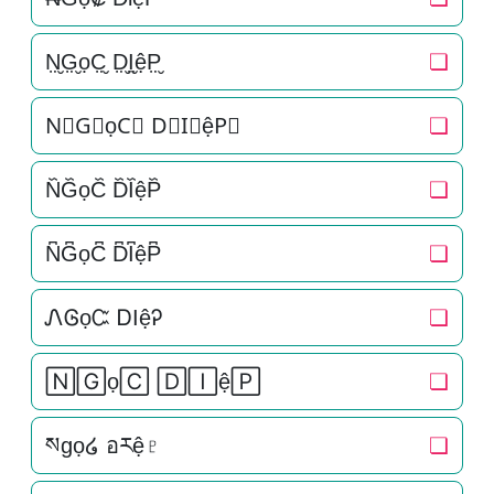
N̤̮G̤̮ọC̤̮ D̤̮I̤̮ệP̤̮
❏
N⃘G⃘ọC⃘ D⃘I⃘ệP⃘
❏
N᷈G᷈ọC᷈ D᷈I᷈ệP᷈
❏
N͆G͆ọC͆ D͆I͆ệP͆
❏
ᏁᎶọᏨ ᎠIệᎮ
❏
🄽🄶ọ🄲 🄳🄸ệ🄿
❏
སgọ໒ อརệ♇
❏