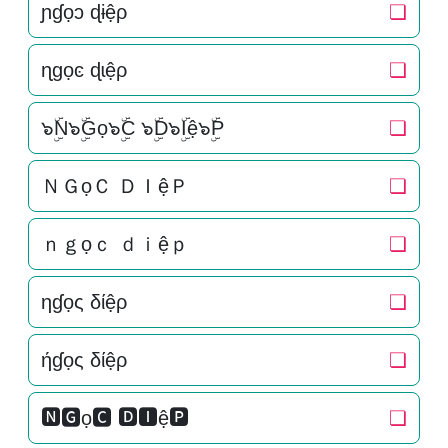
ɲɠọɔ ɖɨệρ
❏
ɳɡọͼ ɖɩệρ
❏
๖ۣۜN๖ۣۜGọ๖ۣۜC ๖ۣۜD๖ۣۜIệ๖ۣۜP
❏
ＮＧọＣ ＤＩệＰ
❏
ｎｇọｃ ｄｉệｐ
❏
ηɠọς δίệρ
❏
ήɠọς δίệρ
❏
🅽🅶ọ🅲 🅳🅸ệ🅿
❏