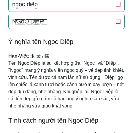
n̠g̠ọc̠ d̠i̠ệp̠
❏
N̸͟͞G̸͟͞ọC̸͟͞ D̸͟͞I̸͟͞ệP̸͟͞
❏
Ý nghĩa tên Ngọc Diệp
Hán-Việt:
玉 葉 / 蝶
Tên Ngọc Diệp là sự kết hợp giữa "Ngọc" và "Diệp".
"Ngọc" mang ý nghĩa viên ngọc quý – vẻ đẹp tinh khiết,
vĩnh cửu. Tên được cả nam lẫn nữ sử dụng. "Diệp" gợi
lên chiếc lá xanh tươi hoặc cánh bướm bay lượn – nét
đẹp dịu dàng, nhẹ nhàng. Khi ghép lại, Ngọc Diệp là
cái tên đẹp gửi gắm cả hai tầng ý nghĩa sâu sắc, vừa
nhẹ nhàng vừa giàu khát vọng.
Tính cách người tên Ngọc Diệp