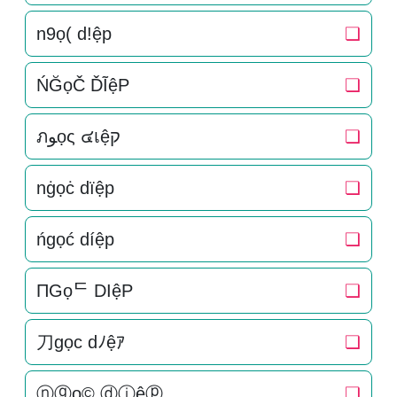
n9ọ( d!ệp
❏
ŃĞọČ ĎĨệP
❏
ภﻮọς ๔เệק
❏
nġọċ dïệp
❏
ńgọć díệp
❏
ПGọᄃ DIệP
❏
刀gọc dﾉệｱ
❏
ⓝⓖọ© ⓓⓘệⓟ
❏