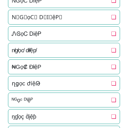
N͛G͛ọC͛ D͛I͛ệP͛
❏
N⃒G⃒ọC⃒ D⃒I⃒ệP⃒
❏
ᏁᎶọᏟ ᎠᎥệᏢ
❏
n̸g̸ọc̸ d̸i̸ệp̸
❏
₦Gọ₡ ÐłệP
❏
ղցọϲ ժíệԹ
❏
ᴺᴳọᶜ ᴰᴵệᴾ
❏
ŋɠọç d̾įệƥ
❏