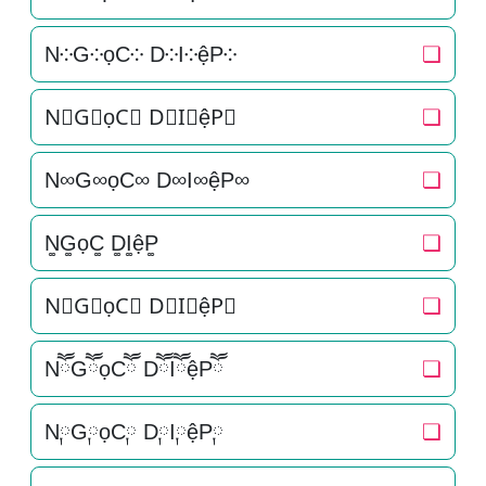
N༶G༶ọC༶ D༶I༶ệP༶
❏
N⃕G⃕ọC⃕ D⃕I⃕ệP⃕
❏
N∞G∞ọC∞ D∞I∞ệP∞
❏
N͚G͚ọC͚ D͚I͚ệP͚
❏
N⃒G⃒ọC⃒ D⃒I⃒ệP⃒
❏
NཽGཽọCཽ DཽIཽệPཽ
❏
N༙G༙ọC༙ D༙I༙ệP༙
❏