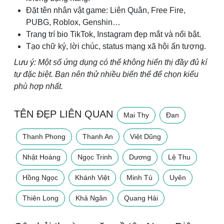
Đặt tên nhân vật game: Liên Quân, Free Fire,
PUBG, Roblox, Genshin…
Trang trí bio TikTok, Instagram đẹp mắt và nổi bật.
Tạo chữ ký, lời chúc, status mạng xã hội ấn tượng.
Lưu ý: Một số ứng dụng có thể không hiển thị đầy đủ kí
tự đặc biệt. Bạn nên thử nhiều biến thể để chọn kiểu
phù hợp nhất.
TÊN ĐẸP LIÊN QUAN
Mai Thy
Đan
Thanh Phong
Thanh An
Việt Dũng
Nhật Hoàng
Ngọc Trinh
Dương
Lệ Thu
Hồng Ngọc
Khánh Việt
Minh Tú
Uyên
Thiên Long
Khả Ngân
Quang Hải