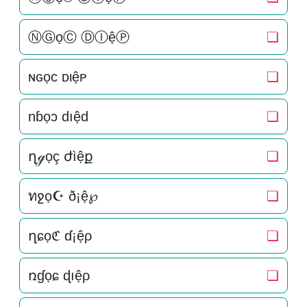
ⓃⒼọⒸ ⒹⒾệⓅ
❏
ɴԍọc ᴅιệᴘ
❏
nɓọɔ dıệd
❏
ղℊọç ժìệք
❏
ทջọ☪ ð¡ệ℘
❏
ղɕọℭ ɗ¡ệρ
❏
ռɠọɕ ɖıệρ
❏