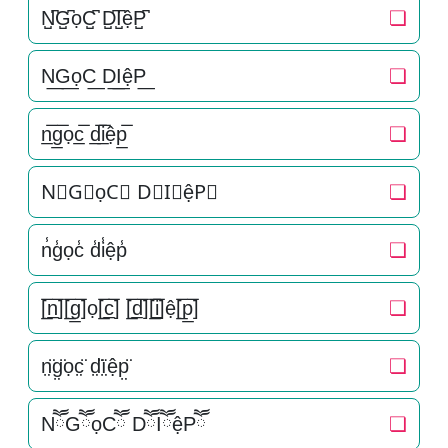
N̺͆G̺͆ọC̺͆ D̺͆I̺͆ệP̺͆
❏
N͟G͟ọC͟ D͟I͟ệP͟
❏
n̲̅g̲̅ọc̲̅ d̲̅i̲̅ệp̲̅
❏
N⃣G⃣ọC⃣ D⃣I⃣ệP⃣
❏
n̾g̾ọc̾ d̾i̾ệp̾
❏
[̲̅n̲̅][̲̅g̲̅]ọ[̲̅c̲̅] [̲̅d̲̅][̲̅i̲̅]ệ[̲̅p̲̅]
❏
n̤̈g̤̈ọc̤̈ d̤̈ï̤ệp̤̈
❏
NཽGཽọCཽ DཽIཽệPཽ
❏