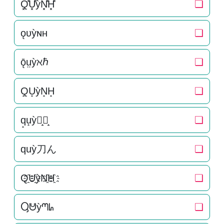
Q͓̽U͓̽ỳN͓̽H͓̽
❏
ǫᴜỳɴʜ
❏
ǭṳỳℵℏ
❏
Q̝U̝ỳN̝H̝
❏
q̝u̝ỳ刀̝ん̝
❏
quỳ刀ん
❏
Q҈U҈ỳN҈H҈
❏
Ⴓᕰỳᘉᖺ
❏