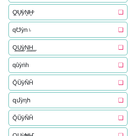
Q̥ͦU̥ͦỳN̥ͦH̥ͦ
❏
q☋ỳn♄
❏
Q͟͟U͟͟ỳN͟͟H͟͟
❏
qȗỳṅһ
❏
Q̆ŬỳN̆H̆
❏
զմỳηհ
❏
Q̆ŬỳN̆H̆
❏
QUỳ₦Ҥ
❏