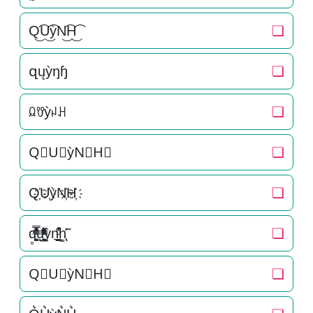
Q͜͡U͜͡ỳN͜͡H͜͡
❏
զųỳŋɧ
❏
ꆰꀎỳꈤꃅ
❏
Q⃟U⃟ỳN⃟H⃟
❏
Q҉U҉ỳN҉H҉
❏
q̥̳̭̘̳͔̹̄ͫ̔̌ͭ̿̓ͅu̟͎̲͕̼̳͉̲ͮͫͭ̋ͭ͛ͣ̈ỳn͉̠̙͉̗̺̋̋̔ͧ̊h͚̖̜̍̃͐
❏
Q⃗U⃗ỳN⃗H⃗
❏