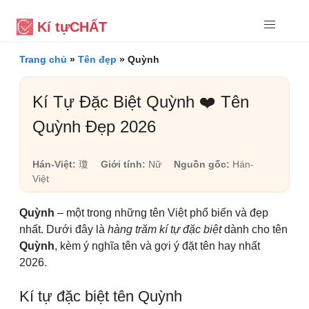
Kí tự
CHẤT
Trang chủ
»
Tên đẹp
»
Quỳnh
Kí Tự Đặc Biệt Quỳnh ❤️ Tên
Quỳnh Đẹp 2026
Hán-Việt:
瓊
Giới tính:
Nữ
Nguồn gốc:
Hán-
Việt
Quỳnh
– một trong những tên Việt phổ biến và đẹp
nhất. Dưới đây là
hàng trăm kí tự đặc biệt
dành cho tên
Quỳnh
, kèm ý nghĩa tên và gợi ý đặt tên hay nhất
2026.
Kí tự đặc biệt tên Quỳnh