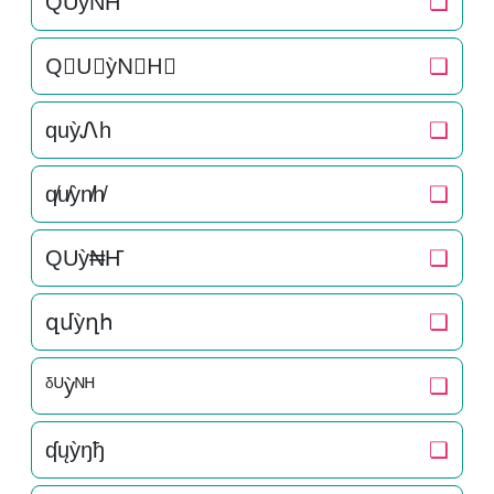
Q͛U͛ỳN͛H͛
❏
Q⃒U⃒ỳN⃒H⃒
❏
quỳᏁh
❏
q̸u̸ỳn̸h̸
❏
QUỳ₦Ҥ
❏
զմỳղհ
❏
ᵟᵁỳᴺᴴ
❏
ʠųỳŋђ
❏