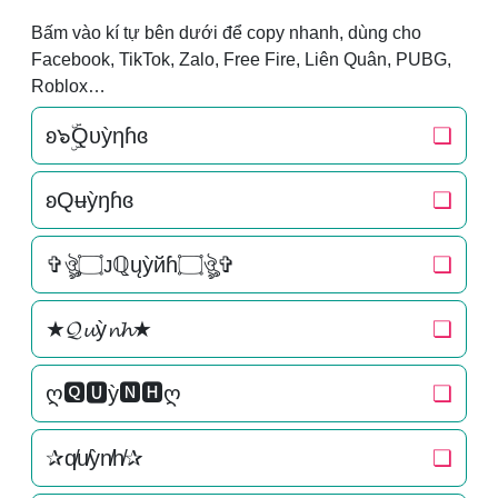
Bấm vào kí tự bên dưới để copy nhanh, dùng cho
Facebook, TikTok, Zalo, Free Fire, Liên Quân, PUBG,
Roblox…
ʚ๖ۣۜQυỳηɦɞ
❏
ʚQʉỳŋɦɞ
❏
✞ঔৣ۝ᴊℚųỳйɦ۝ঔৣ✞
❏
★𝓠𝓾ỳ𝓷𝓱★
❏
ღ🆀🆄ỳ🅽🅷ღ
❏
✰q̸u̸ỳn̸h̸✰
❏