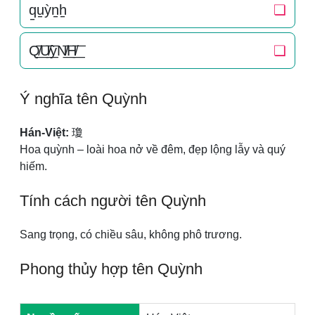
q̠u̠ỳn̠h̠
❏
Q̸͟͞U̸͟͞ỳN̸͟͞H̸͟͞
❏
Ý nghĩa tên Quỳnh
Hán-Việt:
瓊
Hoa quỳnh – loài hoa nở về đêm, đẹp lộng lẫy và quý
hiếm.
Tính cách người tên Quỳnh
Sang trọng, có chiều sâu, không phô trương.
Phong thủy hợp tên Quỳnh