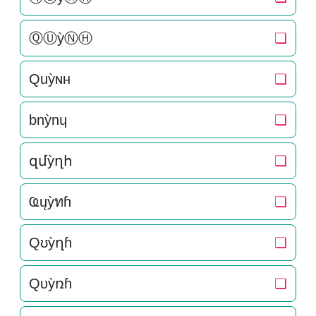
ⓆⓊỳⓃⒽ
❏
Quỳɴн
❏
bnỳnɥ
❏
զմỳղհ
❏
Ҩųỳทɦ
❏
Qʊỳղɦ
❏
Qυỳռɦ
❏