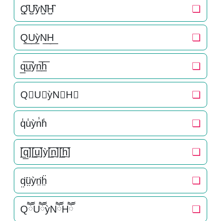
Q̺͆U̺͆ỳN̺͆H̺͆
❏
Q͟U͟ỳN͟H͟
❏
q̲̅u̲̅ỳn̲̅h̲̅
❏
Q⃣U⃣ỳN⃣H⃣
❏
q̾u̾ỳn̾h̾
❏
[̲̅q̲̅][̲̅u̲̅]ỳ[̲̅n̲̅][̲̅h̲̅]
❏
q̤̈ṳ̈ỳn̤̈ḧ̤
❏
QཽUཽỳNཽHཽ
❏