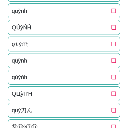
quỳnh
❏
QÚỳŃĤ
❏
ợยỳภђ
❏
qüỳnh
❏
qúỳńh
❏
QЦỳПΉ
❏
quỳ刀ん
❏
ⓠⓤỳⓝⓗ
❏