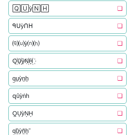
🅀🅄ỳ🄽🄷
❏
ᑫᑌỳᑎᕼ
❏
⒬⒰ỳ⒩⒣
❏
Q꙰U꙰ỳN꙰H꙰
❏
q̫u̫ỳn̫h̫
❏
զȗỳṅһ
❏
Q͙U͙ỳN͙H͙
❏
q̰̃ṵ̃ỳñ̰h̰̃
❏