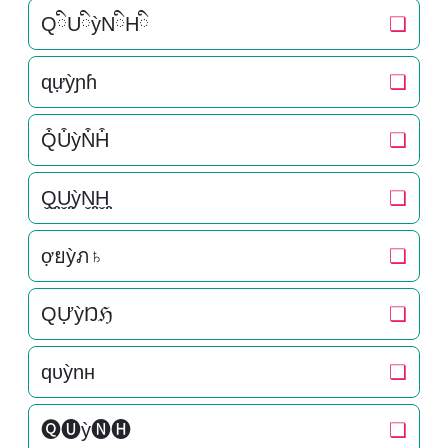
QིUིỳNིHི
❏
ɋựỳɲɦ
❏
Q͒U͒ỳN͒H͒
❏
Q̬̤̯U̬̤̯ỳN̬̤̯H̬̤̯
❏
ợยỳภ♄
❏
QỰỳŊℌ
❏
qυỳnн
❏
🅠🅤ỳ🅝🅗
❏