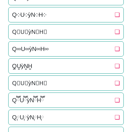
Q༶U༶ỳN༶H༶
❏
Q⃕U⃕ỳN⃕H⃕
❏
Q∞U∞ỳN∞H∞
❏
Q͚U͚ỳN͚H͚
❏
Q⃒U⃒ỳN⃒H⃒
❏
QཽUཽỳNཽHཽ
❏
Q༙U༙ỳN༙H༙
❏