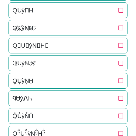
QUỳΠH
❏
Q҉U҉ỳN҉H҉
❏
Q⃜U⃜ỳN⃜H⃜
❏
ℚUỳℕℋ
❏
Q͎U͎ỳN͎H͎
❏
ᏄᏌỳᏁᏂ
❏
Q̐U̐ỳN̐H̐
❏
QྂUྂỳNྂHྂ
❏