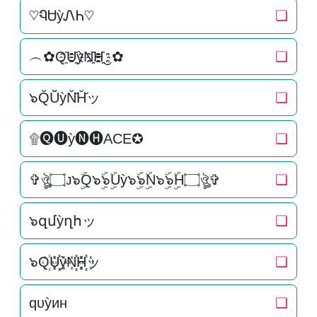
♡ᏄᏌỳᏁᏂ♡
❏
︵✿Q҈U҈҈ỳN҈҈H҈҈‿✿
❏
๖Q̆Ŭ̆ỳN̆̆H̆̆ッ
❏
۩🅠🅤ỳ🅝🅗ACE✪
❏
✞ঔৣ۝ᴊ๖ۣۜQ๖ۣۜ๖ۣۜUỳ๖ۣۜ๖ۣۜN๖ۣۜ๖ۣۜH۝ঔৣ✞
❏
๖զմỳղհッ
❏
๖Q꙰U꙰꙰ỳN꙰꙰H꙰꙰ッ
❏
qυỳин
❏