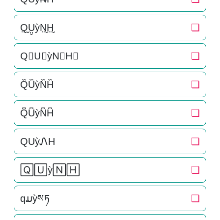
Q̤̮Ṳ̮ỳN̤̮H̤̮
❏
Q⃘U⃘ỳN⃘H⃘
❏
Q᷈U᷈ỳN᷈H᷈
❏
Q͆U͆ỳN͆H͆
❏
QUỳᏁH
❏
🅀🅄ỳ🄽🄷
❏
qມỳསཏ
❏