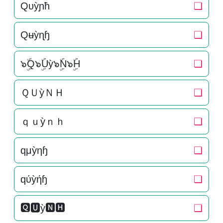
Qυỳɲħ
❏
Qʉỳɳɧ
❏
๖ۣۜQ๖ۣۜUỳ๖ۣۜN๖ۣۜH
❏
ＱＵỳＮＨ
❏
ｑｕỳｎｈ
❏
qμỳηɧ
❏
qύỳήɧ
❏
🆀🆄ỳ🅽🅷
❏