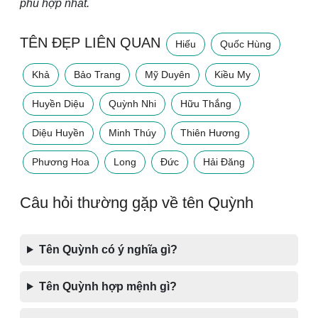
phù hợp nhất.
TÊN ĐẸP LIÊN QUAN
Hiếu
Quốc Hùng
Khả
Bảo Trang
Mỹ Duyên
Kiều My
Huyền Diệu
Quỳnh Nhi
Hữu Thắng
Diệu Huyền
Minh Thúy
Thiên Hương
Phương Hoa
Long
Đức
Hải Đăng
Câu hỏi thường gặp về tên Quỳnh
Tên Quỳnh có ý nghĩa gì?
Tên Quỳnh hợp mệnh gì?