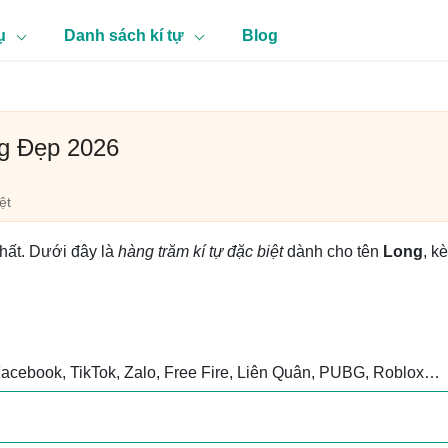
ụ
Danh sách kí tự
Blog
ng Đẹp 2026
ệt
nhất. Dưới đây là
hàng trăm kí tự đặc biệt
dành cho tên
Long
, k
Facebook, TikTok, Zalo, Free Fire, Liên Quân, PUBG, Roblox…