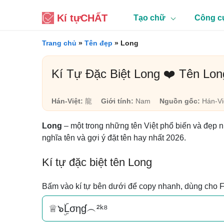
Kí tự
CHẤT
Tạo chữ
Công c
Trang chủ
»
Tên đẹp
»
Long
Kí Tự Đặc Biệt Long ❤️ Tên Lo
Hán-Việt:
龍
Giới tính:
Nam
Nguồn gốc:
Hán-Vi
Long
– một trong những tên Việt phổ biến và đẹp 
nghĩa tên và gợi ý đặt tên hay nhất 2026.
Kí tự đặc biệt tên Long
Bấm vào kí tự bên dưới để copy nhanh, dùng cho 
♕๖ۣۜLσηɠ︵²ᵏ⁸