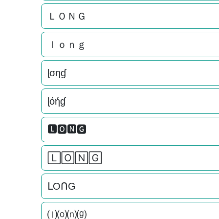
ＬＯＮＧ
ｌｏｎｇ
ɭσηɠ
ɭόήɠ
🅻🅾🅽🅶
🄻🄾🄽🄶
ᒪOᑎG
⒧⒪⒩⒢