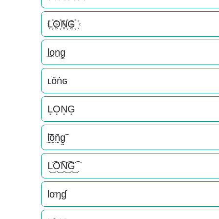
L꙰O꙰N꙰G꙰
l̫o̫n̫g̫
ʟȏṅɢ
L͙O͙N͙G͙
l̰̃õ̰ñ̰g̰̃
L͜͡O͜͡N͜͡G͜͡
Ɩơŋɠ