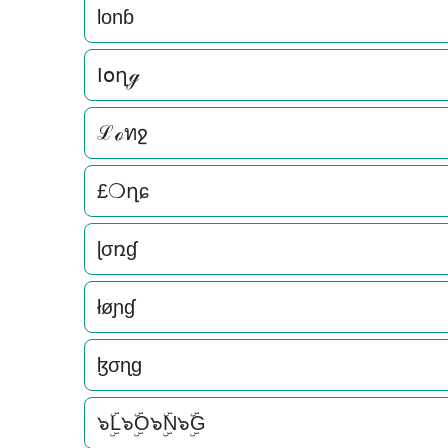
lonɓ
Ӏօղℊ
ℒℴทջ
£❍ղɕ
ɭσռɠ
łøɲɠ
ɮσɳɡ
๖ۣۜL๖ۣۜO๖ۣۜN๖ۣۜG