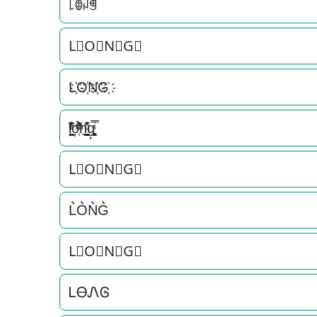
꒒ꂦꈤꁅ
L⃟O⃟N⃟G⃟
L҉O҉N҉G҉
l͕͖͉̭̰ͬ̍ͤ͆̊ͨo͎̜̓̇ͫ̉͊ͨ͊n͉̠̙͉̗̺̋̋̔ͧ̊g͎͚̥͎͔͕ͥ̿
L⃗O⃗N⃗G⃗
L͛O͛N͛G͛
L⃒O⃒N⃒G⃒
ᏞᎾᏁᎶ