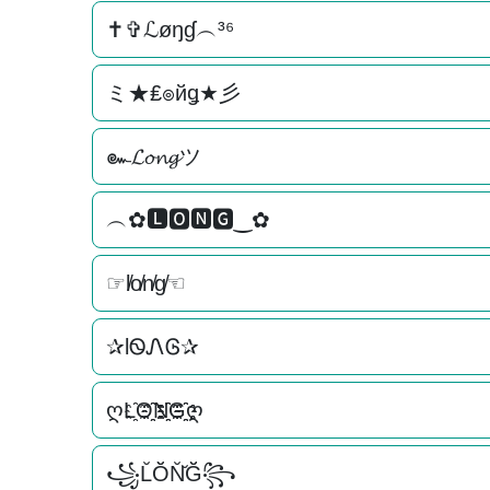
✝✞ℒøŋɠ︵³⁶
ミ★₤๏йǥ★彡
๛𝓛𝓸𝓷𝓰ツ
︵✿🅻🅾🅽🅶‿✿
☞l̸o̸n̸g̸☜
✰lᏫᏁᎶ✰
ღL҈O҈҈N҈҈G҈҈ღ
꧁L̆Ŏ̆N̆̆Ğ̆꧂