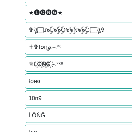
★🅛🅞🅝🅖★
✞ঔৣ۝ᴊ๖ۣۜL๖ۣۜ๖ۣۜO๖ۣۜ๖ۣۜN๖ۣۜ๖ۣۜG۝ঔৣ✞
✝✞Ӏօղℊ︵³⁶
♕L꙰O꙰꙰N꙰꙰G꙰꙰︵²ᵏ⁸
ℓσиɢ
10n9
ĹŐŃĞ