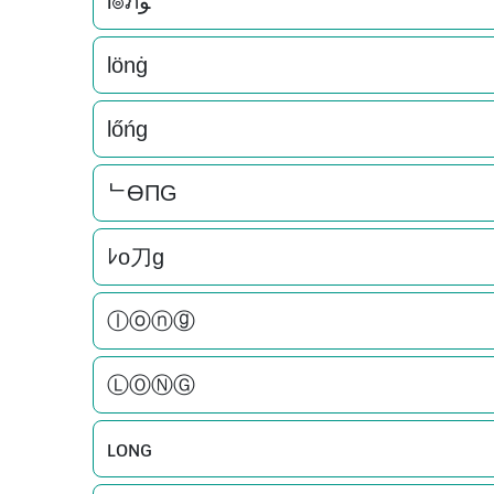
l๏ภﻮ
lönġ
lőńg
ᄂӨПG
ﾚo刀g
ⓛⓞⓝⓖ
ⓁⓄⓃⒼ
ʟoɴԍ