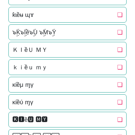
ƙɩềʉ ɰɤ
❏
๖ۣۜK๖ۣۜIề๖ۣۜU ๖ۣۜM๖ۣۜY
❏
ＫＩềＵ ＭＹ
❏
ｋｉềｕ ｍｙ
❏
κίềμ ɱγ
❏
κίềύ ɱγ
❏
🅺🅸ề🆄 🅼🆈
❏