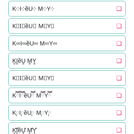
K༶I༶ềU༶ M༶Y༶
❏
K⃕I⃕ềU⃕ M⃕Y⃕
❏
K∞I∞ềU∞ M∞Y∞
❏
K͚I͚ềU͚ M͚Y͚
❏
K⃒I⃒ềU⃒ M⃒Y⃒
❏
KཽIཽềUཽ MཽYཽ
❏
K༙I༙ềU༙ M༙Y༙
❏
K͓̽I͓̽ềU͓̽ M͓̽Y͓̽
❏