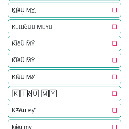
K̤̮I̤̮ềṲ̮ M̤̮Y̤̮
❏
K⃘I⃘ềU⃘ M⃘Y⃘
❏
K᷈I᷈ềU᷈ M᷈Y᷈
❏
K͆I͆ềU͆ M͆Y͆
❏
KIềU MᎽ
❏
🄺🄸ề🅄 🄼🅈
❏
Kརềມ ฅƴ
❏
k̠i̠ều̠ m̠y̠
❏