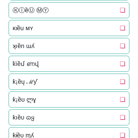
ⓀⒾềⓊ ⓂⓎ
❏
κιều мʏ
❏
ʞıền ɯʎ
❏
ҟìềմ ണվ
❏
ƙ¡ềų ℳƴ
❏
ƙ¡ềʊ ლɣ
❏
ƙıềυ ɷყ
❏
ƙɨềυ ɱʎ
❏