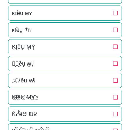
ᴋɪềᴜ ᴍʏ
❏
к!ềṳ Պ⑂
❏
K̝I̝ềU̝ M̝Y̝
❏
ズ̝ﾉ̝ều̝ ʍ̝ﾘ̝
❏
ズﾉều ʍﾘ
❏
K҈I҈ềU҈ M҈Y҈
❏
Ḱᓮềᕰ ᙢ૪
❏