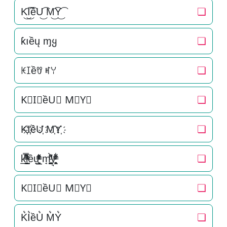
K͜͡I͜͡ềU͜͡ M͜͡Y͜͡
❏
ƙıềų ɱყ
❏
ꀘꀤềꀎ ꎭꌩ
❏
K⃟I⃟ềU⃟ M⃟Y⃟
❏
K҉I҉ềU҉ M҉Y҉
❏
k̲̱̠̞̖ͧ̔͊̇̽̿̑ͯͅi̞̟̫̺ͭ̒ͭͣều̟͎̲͕̼̳͉̲ͮͫͭ̋ͭ͛ͣ̈ m̘͈̺̪͓ͩ͂̾ͪ̀̋y͉̝͖̻̯ͮ̒̂ͮ͋ͫͨ
❏
K⃗I⃗ềU⃗ M⃗Y⃗
❏
K͛I͛ềU͛ M͛Y͛
❏