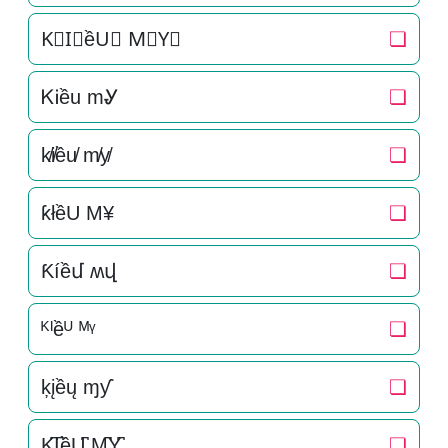
K⃒I⃒ềU⃒ M⃒Y⃒
❏
ᏦᎥều mᎽ
❏
k̸i̸ều̸ m̸y̸
❏
ƙłềU M¥
❏
Ƙíềմ ʍվ
❏
ᴷᴵềᵁ ᴹᵞ
❏
ķįềų ɱƴ
❏
K̺͆I̺͆ềU̺͆ M̺͆Y̺͆
❏