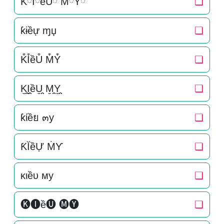
KིIིềUི MིYི
❏
ƙɨềự ɱџ
❏
K͒I͒ềU͒ M͒Y͒
❏
K̬̤̯I̬̤̯ềU̬̤̯ M̬̤̯Y̬̤̯
❏
ƙίềย ๓y
❏
ƘĬềỰ ṀƳ
❏
ĸιềυ мy
❏
🅚🅘ề🅤 🅜🅨
❏