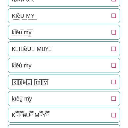
K͟I͟ềU͟ M͟Y͟
❏
k̲̅i̲̅ều̲̅ m̲̅y̲̅
❏
K⃣I⃣ềU⃣ M⃣Y⃣
❏
k̾i̾ều̾ m̾y̾
❏
[̲̅k̲̅][̲̅i̲̅]ề[̲̅u̲̅] [̲̅m̲̅][̲̅y̲̅]
❏
k̤̈ï̤ềṳ̈ m̤̈ÿ̤
❏
KཽIཽềUཽ MཽYཽ
❏