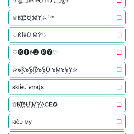
✞ঔৣ۝ᴊᏦiềᏌ mᎩ۝ঔৣ✞
❏
♕K҈I҈҈ềU҈҈ M҈Y҈҈︵²ᵏ⁸
❏
♡K̆Ĭ̆ềŬ̆ M̆Y̆̆♡
❏
♡🅚🅘ề🅤 🅜🅨♡
❏
✰๖ۣۜK๖ۣۜ๖ۣۜIề๖ۣۜ๖ۣۜU ๖ۣۜM๖ۣۜ๖ۣۜY✰
❏
ʚҟìềմ ണվɞ
❏
۩K꙰I꙰꙰ềU꙰꙰ M꙰Y꙰꙰ACE✪
❏
кιềυ му
❏