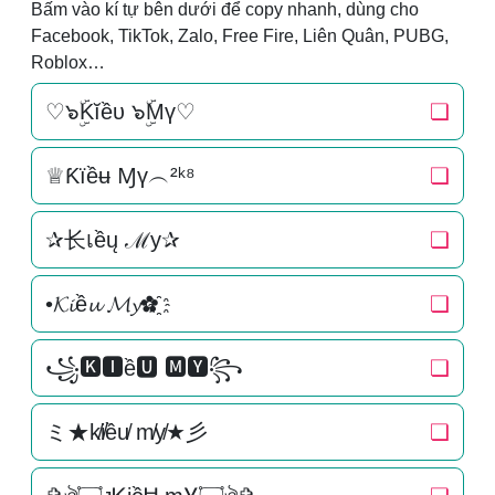
Bấm vào kí tự bên dưới để copy nhanh, dùng cho
Facebook, TikTok, Zalo, Free Fire, Liên Quân, PUBG,
Roblox…
♡๖ۣۜKĭềυ ๖ۣۜMү♡
❏
♕Ƙїềʉ Ɱү︵²ᵏ⁸
❏
✰长เềų ℳу✰
❏
•𝓚𝓲ề𝓾 𝓜𝔂✿҈
❏
꧁🅺🅸ề🆄 🅼🆈꧂
❏
ミ★k̸i̸ều̸ m̸y̸★彡
❏