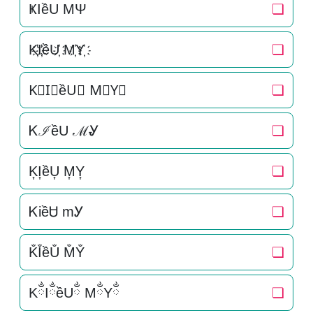
ҜIềU MΨ
❏
K҉I҉ềU҉ M҉Y҉
❏
K⃜I⃜ềU⃜ M⃜Y⃜
❏
ᏦℐềU ℳᎽ
❏
K͎I͎ềU͎ M͎Y͎
❏
ᏦiềᏌ mᎩ
❏
K̐I̐ềU̐ M̐Y̐
❏
KྂIྂềUྂ MྂYྂ
❏