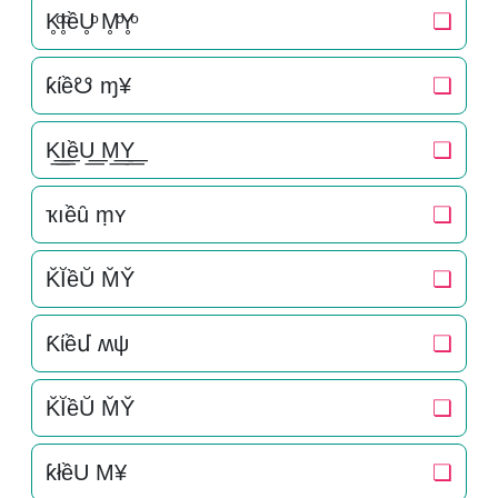
K̥ͦI̥ͦềU̥ͦ M̥ͦY̥ͦ
❏
ƙίề☋ ɱ¥
❏
K͟͟I͟͟ềU͟͟ M͟͟Y͟͟
❏
ҡıềȗ ṃʏ
❏
K̆ĬềŬ M̆Y̆
❏
Ƙίềմ ʍψ
❏
K̆ĬềŬ M̆Y̆
❏
ƙłềU M¥
❏