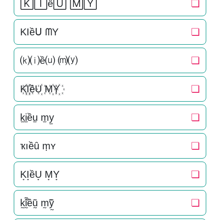
🄺🄸ề🅄 🄼🅈
❏
KIềᑌ ᗰY
❏
⒦⒤ề⒰ ⒨⒴
❏
K꙰I꙰ềU꙰ M꙰Y꙰
❏
k̫i̫ều̫ m̫y̫
❏
ҡıềȗ ṃʏ
❏
K͙I͙ềU͙ M͙Y͙
❏
k̰̃ḭ̃ềṵ̃ m̰̃ỹ̰
❏