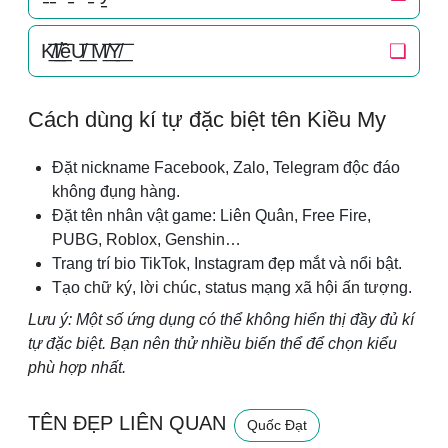
K̸͟͞I̸͟͞ềU̸͟͞ M̸͟͞Y̸͟͞
❏
Cách dùng kí tự đặc biệt tên Kiều My
Đặt nickname Facebook, Zalo, Telegram độc đáo
không đụng hàng.
Đặt tên nhân vật game: Liên Quân, Free Fire,
PUBG, Roblox, Genshin…
Trang trí bio TikTok, Instagram đẹp mắt và nổi bật.
Tạo chữ ký, lời chúc, status mạng xã hội ấn tượng.
Lưu ý: Một số ứng dụng có thể không hiển thị đầy đủ kí
tự đặc biệt. Bạn nên thử nhiều biến thể để chọn kiểu
phù hợp nhất.
TÊN ĐẸP LIÊN QUAN
Quốc Đạt