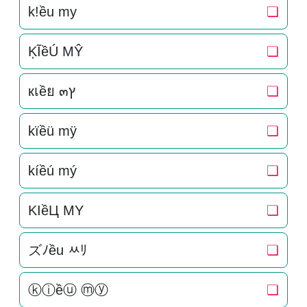
k!ều my
❏
ĶĨềÚ MŶ
❏
кเềย ๓ץ
❏
kïềü mÿ
❏
kíềú mý
❏
KIềЦ MY
❏
ズﾉều ﾶﾘ
❏
ⓚⓘềⓤ ⓜⓨ
❏