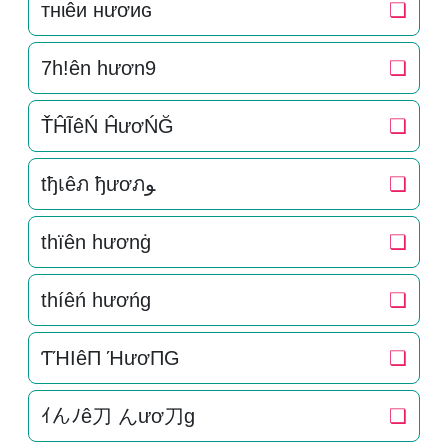
тнιêи нươиɢ
❏
7h!ên hươn9
❏
ŤĤĨêŃ ĤươŃĞ
❏
tђเêภ ђươภﻮ
❏
thïên hươnġ
❏
thíêń hươńg
❏
ƬΉIêП ΉươПG
❏
ｲんﾉê刀 んươ刀g
❏