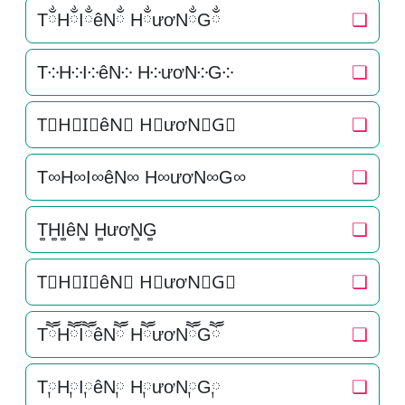
TྂHྂIྂêNྂ HྂươNྂGྂ
❏
T༶H༶I༶êN༶ H༶ươN༶G༶
❏
T⃕H⃕I⃕êN⃕ H⃕ươN⃕G⃕
❏
T∞H∞I∞êN∞ H∞ươN∞G∞
❏
T͚H͚I͚êN͚ H͚ươN͚G͚
❏
T⃒H⃒I⃒êN⃒ H⃒ươN⃒G⃒
❏
TཽHཽIཽêNཽ HཽươNཽGཽ
❏
T༙H༙I༙êN༙ H༙ươN༙G༙
❏