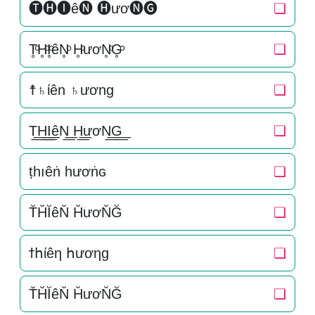
🅣🅗🅘ê🅝 🅗ươ🅝🅖
❏
T̥ͦH̥ͦI̥ͦêN̥ͦ H̥ͦươN̥ͦG̥ͦ
❏
☨♄ίên ♄ương
❏
T͟͟H͟͟I͟͟êN͟͟ H͟͟ươN͟͟G͟͟
❏
ṭһıêṅ һươṅɢ
❏
T̆H̆ĬêN̆ H̆ươN̆Ğ
❏
ϯհίêη հươηɡ
❏
T̆H̆ĬêN̆ H̆ươN̆Ğ
❏