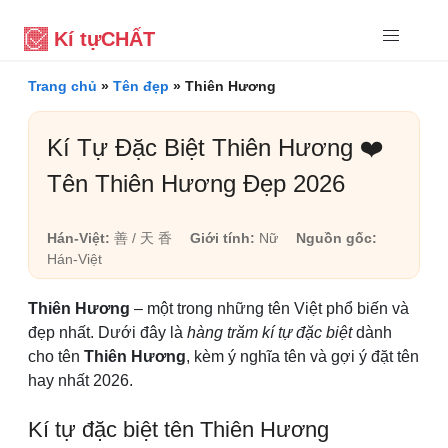
Kí tự
CHẤT
Trang chủ
»
Tên đẹp
»
Thiên Hương
Kí Tự Đặc Biệt Thiên Hương ❤️
Tên Thiên Hương Đẹp 2026
Hán-Việt:
善 / 天 香
Giới tính:
Nữ
Nguồn gốc:
Hán-Việt
Thiên Hương
– một trong những tên Việt phổ biến và
đẹp nhất. Dưới đây là
hàng trăm kí tự đặc biệt
dành
cho tên
Thiên Hương
, kèm ý nghĩa tên và gợi ý đặt tên
hay nhất 2026.
Kí tự đặc biệt tên Thiên Hương