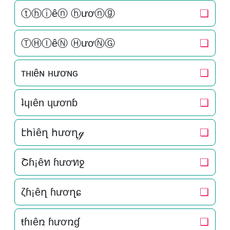
ⓣⓗⓘêⓝ ⓗươⓝⓖ
❏
ⓉⒽⒾêⓃ ⒽươⓃⒼ
❏
тнιêɴ нươɴԍ
❏
ʇɥıên ɥươnɓ
❏
էհìêղ հươղℊ
❏
Շɦ¡êท ɦươทջ
❏
ζɦ¡êղ ɦươղɕ
❏
ŧɦıêռ ɦươռɠ
❏