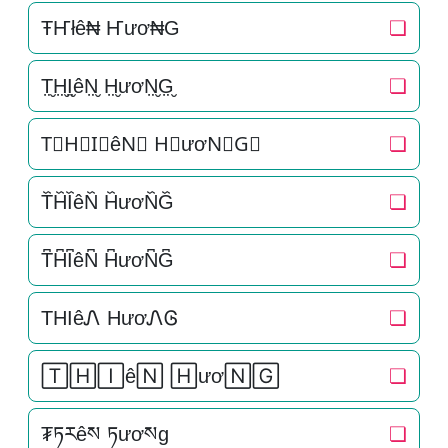
ŦҤłê₦ Ҥươ₦G
❏
T̤̮H̤̮I̤̮êN̤̮ H̤̮ươN̤̮G̤̮
❏
T⃘H⃘I⃘êN⃘ H⃘ươN⃘G⃘
❏
T᷈H᷈I᷈êN᷈ H᷈ươN᷈G᷈
❏
T͆H͆I͆êN͆ H͆ươN͆G͆
❏
THIêᏁ HươᏁᎶ
❏
🅃🄷🄸ê🄽 🄷ươ🄽🄶
❏
₮ཏརêས ཏươསg
❏