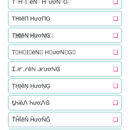
TཽHཽIཽêNཽ HཽươNཽGཽ
❏
THIêΠ HươΠG
❏
T҉H҉I҉êN҉ H҉ươN҉G҉
❏
T⃜H⃜I⃜êN⃜ H⃜ươN⃜G⃜
❏
Ꮖℋℐêℕ ℋươℕᎶ
❏
T͎H͎I͎êN͎ H͎ươN͎G͎
❏
ᎿᏂiêᏁ ᏂươᏁᎶ
❏
T̐H̐I̐êN̐ H̐ươN̐G̐
❏