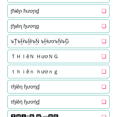
ʈħɨêɲ ħươɲɠ
❏
ʈɧɩêɳ ɧươɳɡ
❏
๖ۣۜT๖ۣۜH๖ۣۜIê๖ۣۜN ๖ۣۜHươ๖ۣۜN๖ۣۜG
❏
ＴＨＩêＮ ＨươＮＧ
❏
ｔｈｉêｎ ｈươｎｇ
❏
τɧίêη ɧươηɠ
❏
τɧίêή ɧươήɠ
❏