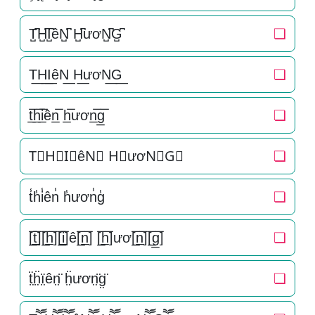
T̺͆H̺͆I̺͆êN̺͆ H̺͆ươN̺͆G̺͆
❏
T͟H͟I͟êN͟ H͟ươN͟G͟
❏
t̲̅h̲̅i̲̅ên̲̅ h̲̅ươn̲̅g̲̅
❏
T⃣H⃣I⃣êN⃣ H⃣ươN⃣G⃣
❏
t̾h̾i̾ên̾ h̾ươn̾g̾
❏
[̲̅t̲̅][̲̅h̲̅][̲̅i̲̅]ê[̲̅n̲̅] [̲̅h̲̅]ươ[̲̅n̲̅][̲̅g̲̅]
❏
ẗ̤ḧ̤ï̤ên̤̈ ḧ̤ươn̤̈g̤̈
❏