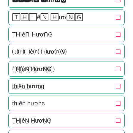
🆃🅷🅸ê🅽 🅷ươ🅽🅶
❏
🅃🄷🄸ê🄽 🄷ươ🄽🄶
❏
TᕼIêᑎ ᕼươᑎG
❏
⒯⒣⒤ê⒩ ⒣ươ⒩⒢
❏
T꙰H꙰I꙰êN꙰ H꙰ươN꙰G꙰
❏
t̫h̫i̫ên̫ h̫ươn̫g̫
❏
ṭһıêṅ һươṅɢ
❏
T͙H͙I͙êN͙ H͙ươN͙G͙
❏