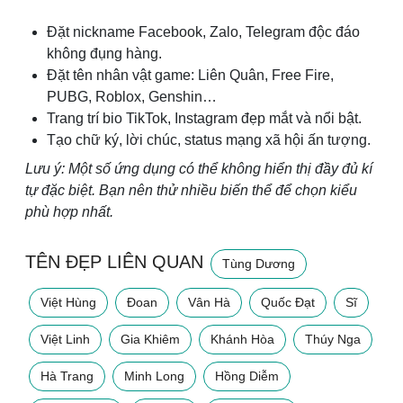
Đặt nickname Facebook, Zalo, Telegram độc đáo
không đụng hàng.
Đặt tên nhân vật game: Liên Quân, Free Fire,
PUBG, Roblox, Genshin…
Trang trí bio TikTok, Instagram đẹp mắt và nổi bật.
Tạo chữ ký, lời chúc, status mạng xã hội ấn tượng.
Lưu ý: Một số ứng dụng có thể không hiển thị đầy đủ kí
tự đặc biệt. Bạn nên thử nhiều biến thể để chọn kiểu
phù hợp nhất.
TÊN ĐẸP LIÊN QUAN
Tùng Dương
Việt Hùng
Đoan
Vân Hà
Quốc Đạt
Sĩ
Việt Linh
Gia Khiêm
Khánh Hòa
Thúy Nga
Hà Trang
Minh Long
Hồng Diễm