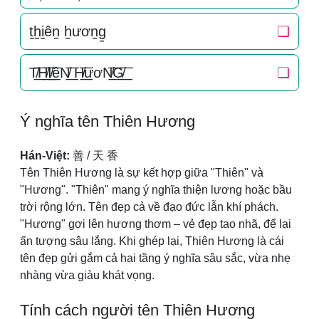
t̠h̠i̠ên̠ h̠ươn̠g̠
❏
T̸͟͞H̸͟͞I̸͟͞êN̸͟͞ H̸͟͞ươN̸͟͞G̸͟͞
❏
Ý nghĩa tên Thiên Hương
Hán-Việt:
善 / 天 香
Tên Thiên Hương là sự kết hợp giữa "Thiên" và
"Hương". "Thiên" mang ý nghĩa thiện lương hoặc bầu
trời rộng lớn. Tên đẹp cả về đạo đức lẫn khí phách.
"Hương" gợi lên hương thơm – vẻ đẹp tao nhã, để lại
ấn tượng sâu lắng. Khi ghép lại, Thiên Hương là cái
tên đẹp gửi gắm cả hai tầng ý nghĩa sâu sắc, vừa nhẹ
nhàng vừa giàu khát vọng.
Tính cách người tên Thiên Hương