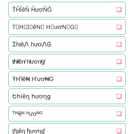
T͛H͛I͛êN͛ H͛ươN͛G͛
❏
T⃒H⃒I⃒êN⃒ H⃒ươN⃒G⃒
❏
ᏆhᎥêᏁ hươᏁᎶ
❏
t̸h̸i̸ên̸ h̸ươn̸g̸
❏
ŦҤłê₦ Ҥươ₦G
❏
Եհíêղ հươղց
❏
ᵀᴴᴵêᴺ ᴴươᴺᴳ
❏
ţђįêŋ ђươŋɠ
❏