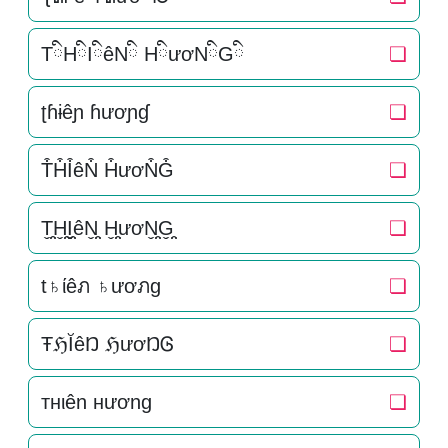
TིHིIིêNི HིươNིGི
❏
ʈɦɨêɲ ɦươɲɠ
❏
T͒H͒I͒êN͒ H͒ươN͒G͒
❏
T̬̤̯H̬̤̯I̬̤̯êN̬̤̯ H̬̤̯ươN̬̤̯G̬̤̯
❏
t♄ίêภ ♄ươภg
❏
ŦℌĬêŊ ℌươŊᎶ
❏
тнιên нương
❏