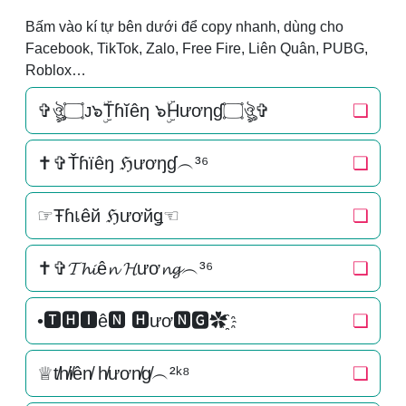
Bấm vào kí tự bên dưới để copy nhanh, dùng cho
Facebook, TikTok, Zalo, Free Fire, Liên Quân, PUBG,
Roblox…
✞ঔৣ۝ᴊ๖ۣۜTɦĭêη ๖ۣۜHươηɠ۝ঔৣ✞
❏
✝✞Ťɦїêŋ ℌươŋɠ︵³⁶
❏
☞Ŧɦเêй ℌươйǥ☜
❏
✝✞𝓣𝓱𝓲ê𝓷 𝓗ươ𝓷𝓰︵³⁶
❏
•🆃🅷🅸ê🅽 🅷ươ🅽🅶✿҈
❏
♕t̸h̸i̸ên̸ h̸ươn̸g̸︵²ᵏ⁸
❏