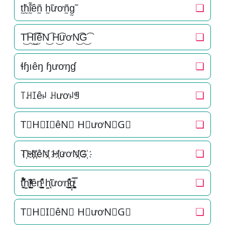
t̰̃h̰̃ḭ̃êñ̰ h̰̃ươñ̰g̰̃
❏
T͜͡H͜͡I͜͡êN͜͡ H͜͡ươN͜͡G͜͡
❏
ɬɧıêŋ ɧươŋɠ
❏
꓄ꃅꀤêꈤ ꃅươꈤꁅ
❏
T⃟H⃟I⃟êN⃟ H⃟ươN⃟G⃟
❏
T҉H҉I҉êN҉ H҉ươN҉G҉
❏
t̘̟̼̉̈́͐͋͌̊h͚̖̜̍̃͐i̞̟̫̺ͭ̒ͭͣên͉̠̙͉̗̺̋̋̔ͧ̊ h͚̖̜̍̃͐ươn͉̠̙͉̗̺̋̋̔ͧ̊g͎͚̥͎͔͕ͥ̿
❏
T⃗H⃗I⃗êN⃗ H⃗ươN⃗G⃗
❏