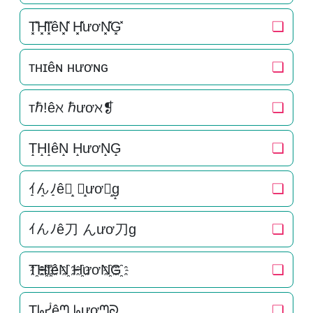
T͓̽H͓̽I͓̽êN͓̽ H͓̽ươN͓̽G͓̽
❏
ᴛʜɪêɴ ʜươɴɢ
❏
тℏ!êℵ ℏươℵ❡
❏
T̝H̝I̝êN̝ H̝ươN̝G̝
❏
ｲ̝ん̝ﾉ̝ê刀̝ ん̝ươ刀̝g̝
❏
ｲんﾉê刀 んươ刀g
❏
T҈H҈I҈êN҈ H҈ươN҈G҈
❏
Ʈᖺᓮêᘉ ᖺươᘉᘐ
❏