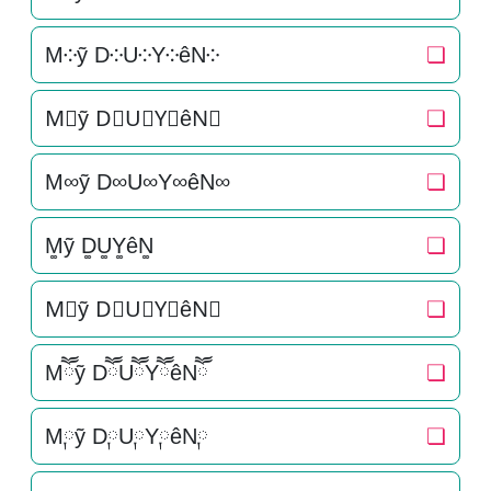
M༶ỹ D༶U༶Y༶êN༶
❏
M⃕ỹ D⃕U⃕Y⃕êN⃕
❏
M∞ỹ D∞U∞Y∞êN∞
❏
M͚ỹ D͚U͚Y͚êN͚
❏
M⃒ỹ D⃒U⃒Y⃒êN⃒
❏
Mཽỹ DཽUཽYཽêNཽ
❏
M༙ỹ D༙U༙Y༙êN༙
❏