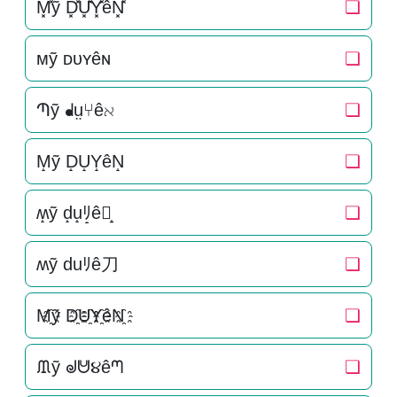
M͓̽ỹ D͓̽U͓̽Y͓̽êN͓̽
❏
ᴍỹ ᴅᴜʏêɴ
❏
Պỹ ᖱṳ⑂êℵ
❏
M̝ỹ D̝U̝Y̝êN̝
❏
ʍ̝ỹ d̝u̝ﾘ̝ê刀̝
❏
ʍỹ duﾘê刀
❏
M҈ỹ D҈U҈Y҈êN҈
❏
ᙢỹ ᖙᕰ૪êᘉ
❏