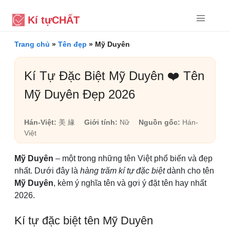
Kí tự
CHẤT
Trang chủ
»
Tên đẹp
»
Mỹ Duyên
Kí Tự Đặc Biệt Mỹ Duyên ❤️ Tên
Mỹ Duyên Đẹp 2026
Hán-Việt:
美 緣
Giới tính:
Nữ
Nguồn gốc:
Hán-
Việt
Mỹ Duyên
– một trong những tên Việt phổ biến và đẹp
nhất. Dưới đây là
hàng trăm kí tự đặc biệt
dành cho tên
Mỹ Duyên
, kèm ý nghĩa tên và gợi ý đặt tên hay nhất
2026.
Kí tự đặc biệt tên Mỹ Duyên