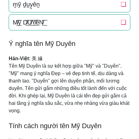
m̠ỹ d̠u̠y̠ên̠
❏
M̸͟͞ỹ D̸͟͞U̸͟͞Y̸͟͞êN̸͟͞
❏
Ý nghĩa tên Mỹ Duyên
Hán-Việt:
美 緣
Tên Mỹ Duyên là sự kết hợp giữa "Mỹ" và "Duyên".
"Mỹ" mang ý nghĩa Đẹp – vẻ đẹp tinh tế, dịu dàng và
thanh tao. "Duyên" gợi lên duyên phận, mối lương
duyên. Tên gửi gắm những điều tốt lành đến với cuộc
đời. Khi ghép lại, Mỹ Duyên là cái tên đẹp gửi gắm cả
hai tầng ý nghĩa sâu sắc, vừa nhẹ nhàng vừa giàu khát
vọng.
Tính cách người tên Mỹ Duyên