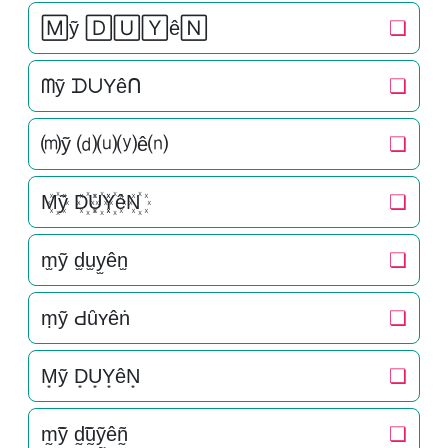
🄼ỹ 🄳🅄🅈ê🄽
❏
ᗰỹ ᗪᑌYêᑎ
❏
⒨ỹ ⒟⒰⒴ê⒩
❏
M꙰ỹ D꙰U꙰Y꙰êN꙰
❏
m̫ỹ d̫u̫y̫ên̫
❏
ṃỹ Ԁȗʏêṅ
❏
M͙ỹ D͙U͙Y͙êN͙
❏
m̰̃ỹ d̰̃ṵ̃ỹ̰êñ̰
❏