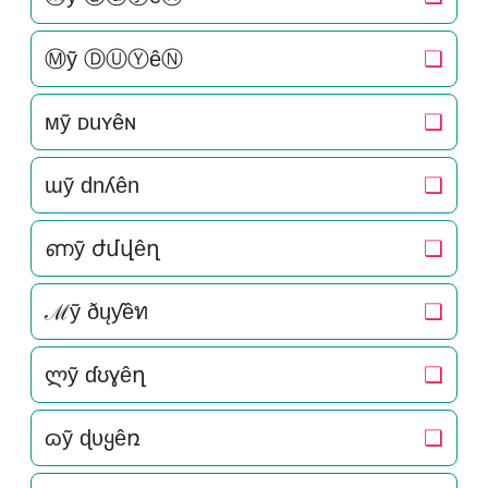
Ⓜỹ ⒹⓊⓎêⓃ
❏
мỹ ᴅuʏêɴ
❏
ɯỹ dnʎên
❏
ണỹ ժմվêղ
❏
ℳỹ ðųƴêท
❏
ლỹ ɗʊɣêղ
❏
ɷỹ ɖυყêռ
❏