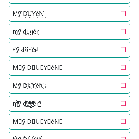
M͜͡ỹ D͜͡U͜͡Y͜͡êN͜͡
❏
ɱỹ ɖųყêŋ
❏
ꎭỹ ꀸꀎꌩêꈤ
❏
M⃟ỹ D⃟U⃟Y⃟êN⃟
❏
M҉ỹ D҉U҉Y҉êN҉
❏
m̘͈̺̪͓ͩ͂̾ͪ̀̋ỹ d̥̝̮͙͈͂̐̇ͮ̏̔̀̚ͅu̟͎̲͕̼̳͉̲ͮͫͭ̋ͭ͛ͣ̈y͉̝͖̻̯ͮ̒̂ͮ͋ͫͨên͉̠̙͉̗̺̋̋̔ͧ̊
❏
M⃗ỹ D⃗U⃗Y⃗êN⃗
❏