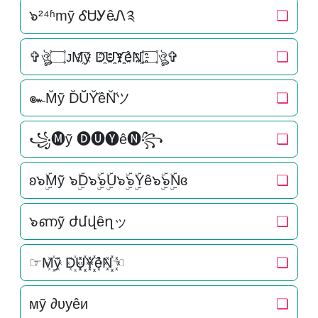
๖²⁴ʱmỹ ᎴᏌᎩêᏁ༉
❏
✞ঔৣ۝ᴊM҈ỹ D҈U҈҈Y҈҈êN҈҈۝ঔৣ✞
❏
๛M̆ỹ D̆Ŭ̆Y̆̆êN̆̆ツ
❏
꧁🅜ỹ 🅓🅤🅨ê🅝꧂
❏
ʚ๖ۣۜMỹ ๖ۣۜD๖ۣۜ๖ۣۜU๖ۣۜ๖ۣۜYê๖ۣۜ๖ۣۜNɞ
❏
๖ണỹ ժմվêղッ
❏
☞M꙰ỹ D꙰U꙰꙰Y꙰꙰êN꙰꙰☜
❏
мỹ ∂υуêи
❏