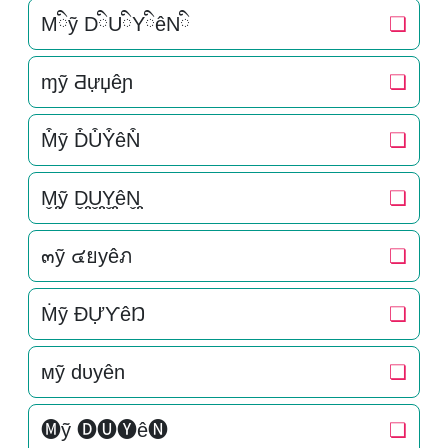
Mིỹ DིUིYིêNི
❏
ɱỹ Ƌựџêɲ
❏
M͒ỹ D͒U͒Y͒êN͒
❏
M̬̤̯ỹ D̬̤̯U̬̤̯Y̬̤̯êN̬̤̯
❏
๓ỹ ๔ยyêภ
❏
Ṁỹ ĐỰƳêŊ
❏
мỹ dυyên
❏
🅜ỹ 🅓🅤🅨ê🅝
❏