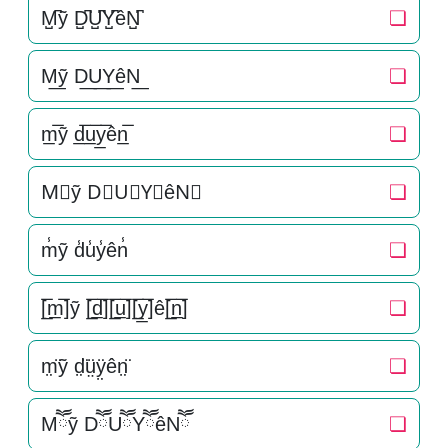
M̺͆ỹ D̺͆U̺͆Y̺͆êN̺͆
❏
M͟ỹ D͟U͟Y͟êN͟
❏
m̲̅ỹ d̲̅u̲̅y̲̅ên̲̅
❏
M⃣ỹ D⃣U⃣Y⃣êN⃣
❏
m̾ỹ d̾u̾y̾ên̾
❏
[̲̅m̲̅]ỹ [̲̅d̲̅][̲̅u̲̅][̲̅y̲̅]ê[̲̅n̲̅]
❏
m̤̈ỹ d̤̈ṳ̈ÿ̤ên̤̈
❏
Mཽỹ DཽUཽYཽêNཽ
❏