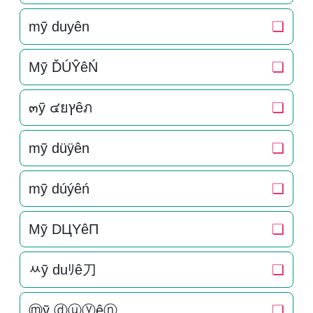
mỹ duyên
❏
Mỹ ĎÚŶêŃ
❏
๓ỹ ๔ยץêภ
❏
mỹ düÿên
❏
mỹ dúýêń
❏
Mỹ DЦYêП
❏
ﾶỹ duﾘê刀
❏
ⓜỹ ⓓⓤⓨêⓝ
❏