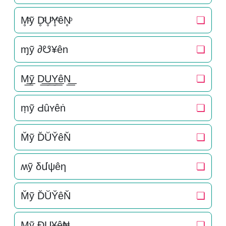
M̥ͦỹ D̥ͦU̥ͦY̥ͦêN̥ͦ
❏
ɱỹ ∂☋¥ên
❏
M͟͟ỹ D͟͟U͟͟Y͟͟êN͟͟
❏
ṃỹ Ԁȗʏêṅ
❏
M̆ỹ D̆ŬY̆êN̆
❏
ʍỹ δմψêη
❏
M̆ỹ D̆ŬY̆êN̆
❏
Mỹ ÐU¥ê₦
❏