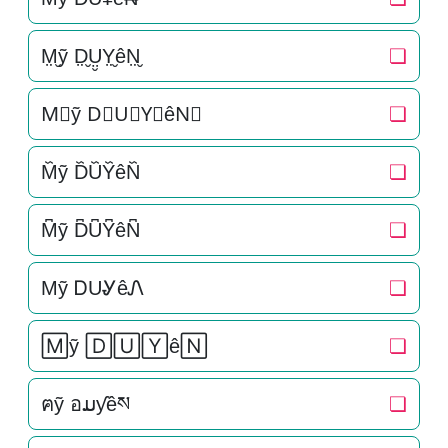
M̤̮ỹ D̤̮Ṳ̮Y̤̮êN̤̮
❏
M⃘ỹ D⃘U⃘Y⃘êN⃘
❏
M᷈ỹ D᷈U᷈Y᷈êN᷈
❏
M͆ỹ D͆U͆Y͆êN͆
❏
Mỹ ᎠUᎽêᏁ
❏
🄼ỹ 🄳🅄🅈ê🄽
❏
ฅỹ อມƴêས
❏