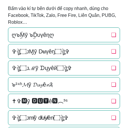
Bấm vào kí tự bên dưới để copy nhanh, dùng cho
Facebook, TikTok, Zalo, Free Fire, Liên Quân, PUBG,
Roblox…
ღ๖ۣۜMỹ ๖ۣۜDυүêηღ
❏
✞ঔৣ۝ᴊⱮỹ Dʉүêŋ۝ঔৣ✞
❏
✞ঔৣ۝ᴊℳỹ ᗪųуêй۝ঔৣ✞
❏
๖²⁴ʱ𝓜ỹ 𝓓𝓾𝔂ê𝓷༉
❏
✝✞🅼ỹ 🅳🆄🆈ê🅽︵³⁶
❏
✞ঔৣ۝ᴊm̸ỹ d̸u̸y̸ên̸۝ঔৣ✞
❏