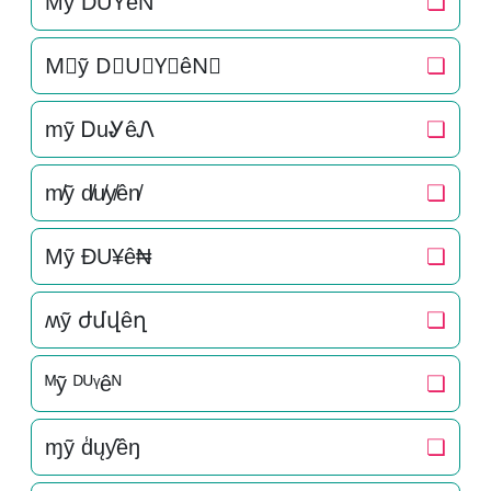
M͛ỹ D͛U͛Y͛êN͛
❏
M⃒ỹ D⃒U⃒Y⃒êN⃒
❏
mỹ ᎠuᎽêᏁ
❏
m̸ỹ d̸u̸y̸ên̸
❏
Mỹ ÐU¥ê₦
❏
ʍỹ ժմվêղ
❏
ᴹỹ ᴰᵁᵞêᴺ
❏
ɱỹ d̾ųƴêŋ
❏