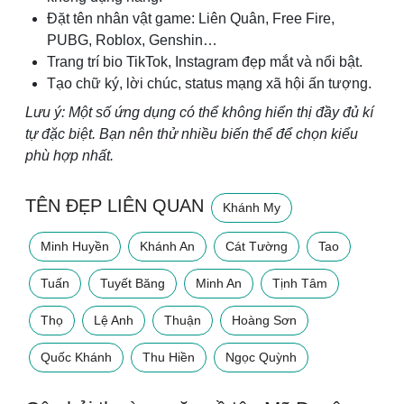
Đặt tên nhân vật game: Liên Quân, Free Fire,
PUBG, Roblox, Genshin…
Trang trí bio TikTok, Instagram đẹp mắt và nổi bật.
Tạo chữ ký, lời chúc, status mạng xã hội ấn tượng.
Lưu ý: Một số ứng dụng có thể không hiển thị đầy đủ kí
tự đặc biệt. Bạn nên thử nhiều biến thể để chọn kiểu
phù hợp nhất.
TÊN ĐẸP LIÊN QUAN
Khánh My
Minh Huyền
Khánh An
Cát Tường
Tao
Tuấn
Tuyết Băng
Minh An
Tịnh Tâm
Thọ
Lệ Anh
Thuận
Hoàng Sơn
Quốc Khánh
Thu Hiền
Ngọc Quỳnh