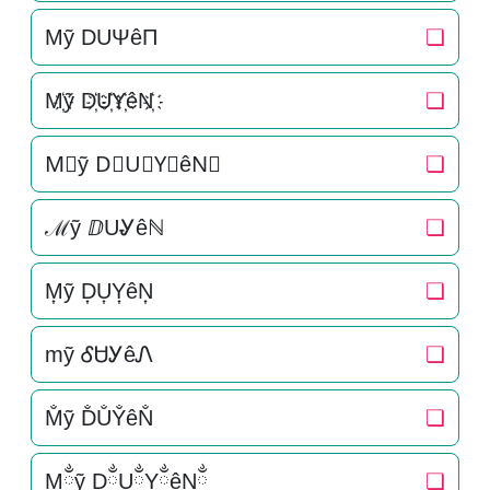
Mỹ DUΨêΠ
❏
M҉ỹ D҉U҉Y҉êN҉
❏
M⃜ỹ D⃜U⃜Y⃜êN⃜
❏
ℳỹ ⅅUᎽêℕ
❏
M͎ỹ D͎U͎Y͎êN͎
❏
mỹ ᎴᏌᎩêᏁ
❏
M̐ỹ D̐U̐Y̐êN̐
❏
Mྂỹ DྂUྂYྂêNྂ
❏