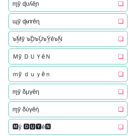
ɱỹ ɖυʎêɲ
❏
ɰỹ ɖʉɤêɳ
❏
๖ۣۜMỹ ๖ۣۜD๖ۣۜU๖ۣۜYê๖ۣۜN
❏
Ｍỹ ＤＵＹêＮ
❏
ｍỹ ｄｕｙêｎ
❏
ɱỹ δμγêη
❏
ɱỹ δύγêή
❏
🅼ỹ 🅳🆄🆈ê🅽
❏