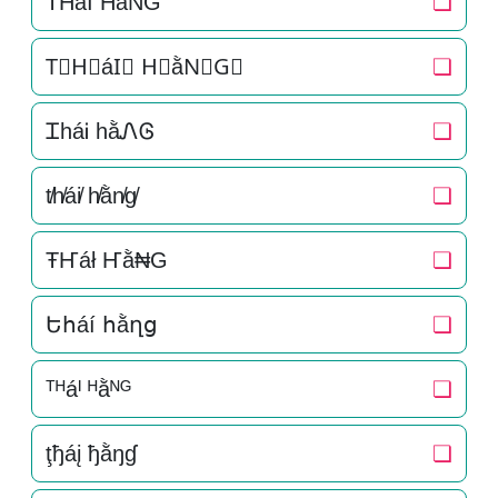
T͛H͛áI͛ H͛ằN͛G͛
❏
T⃒H⃒áI⃒ H⃒ằN⃒G⃒
❏
ᏆháᎥ hằᏁᎶ
❏
t̸h̸ái̸ h̸ằn̸g̸
❏
ŦҤáł Ҥằ₦G
❏
Եհáí հằղց
❏
ᵀᴴáᴵ ᴴằᴺᴳ
❏
ţђáį ђằŋɠ
❏