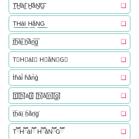
T̺͆H̺͆áI̺͆ H̺͆ằN̺͆G̺͆
❏
T͟H͟áI͟ H͟ằN͟G͟
❏
t̲̅h̲̅ái̲̅ h̲̅ằn̲̅g̲̅
❏
T⃣H⃣áI⃣ H⃣ằN⃣G⃣
❏
t̾h̾ái̾ h̾ằn̾g̾
❏
[̲̅t̲̅][̲̅h̲̅]á[̲̅i̲̅] [̲̅h̲̅]ằ[̲̅n̲̅][̲̅g̲̅]
❏
ẗ̤ḧ̤áï̤ ḧ̤ằn̤̈g̤̈
❏
TཽHཽáIཽ HཽằNཽGཽ
❏