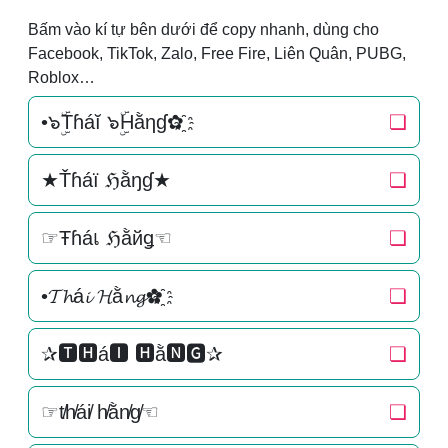
Bấm vào kí tự bên dưới để copy nhanh, dùng cho
Facebook, TikTok, Zalo, Free Fire, Liên Quân, PUBG,
Roblox…
•๖ۣۜTɦáĭ ๖ۣۜHằηɠ✿҈
❏
★Ťɦáї ℌằŋɠ★
❏
☞Ŧɦáเ ℌằйǥ☜
❏
•𝓣𝓱á𝓲 𝓗ằ𝓷𝓰✿҈
❏
✰🆃🅷á🅸 🅷ằ🅽🅶✰
❏
☞t̸h̸ái̸ h̸ằn̸g̸☜
❏