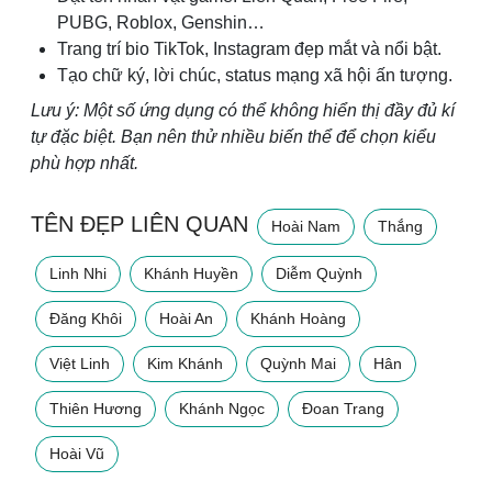
PUBG, Roblox, Genshin…
Trang trí bio TikTok, Instagram đẹp mắt và nổi bật.
Tạo chữ ký, lời chúc, status mạng xã hội ấn tượng.
Lưu ý: Một số ứng dụng có thể không hiển thị đầy đủ kí
tự đặc biệt. Bạn nên thử nhiều biến thể để chọn kiểu
phù hợp nhất.
TÊN ĐẸP LIÊN QUAN
Hoài Nam
Thắng
Linh Nhi
Khánh Huyền
Diễm Quỳnh
Đăng Khôi
Hoài An
Khánh Hoàng
Việt Linh
Kim Khánh
Quỳnh Mai
Hân
Thiên Hương
Khánh Ngọc
Đoan Trang
Hoài Vũ