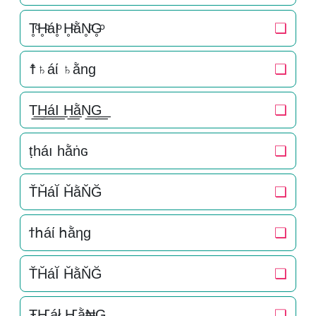
T̥ͦH̥ͦáI̥ͦ H̥ͦằN̥ͦG̥ͦ
❏
☨♄áί ♄ằng
❏
T͟͟H͟͟áI͟͟ H͟͟ằN͟͟G͟͟
❏
ṭһáı һằṅɢ
❏
T̆H̆áĬ H̆ằN̆Ğ
❏
ϯհáί հằηɡ
❏
T̆H̆áĬ H̆ằN̆Ğ
❏
ŦҤáł Ҥằ₦G
❏