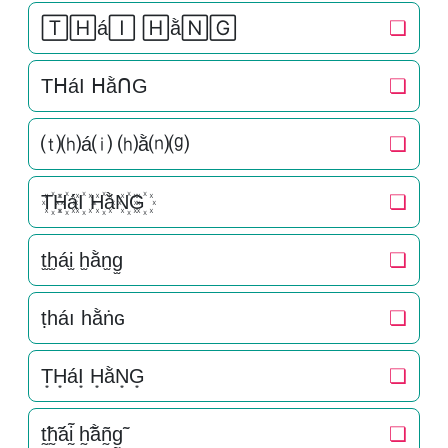
🅃🄷á🄸 🄷ằ🄽🄶
❏
TᕼáI ᕼằᑎG
❏
⒯⒣á⒤ ⒣ằ⒩⒢
❏
T꙰H꙰áI꙰ H꙰ằN꙰G꙰
❏
t̫h̫ái̫ h̫ằn̫g̫
❏
ṭһáı һằṅɢ
❏
T͙H͙áI͙ H͙ằN͙G͙
❏
t̰̃h̰̃áḭ̃ h̰̃ằñ̰g̰̃
❏