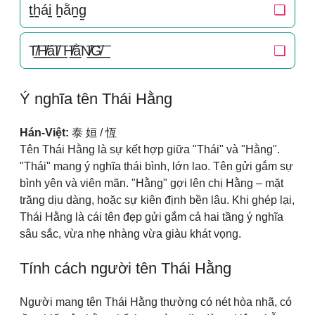
t̠h̠ái̠ h̠ằn̠g̠
❏
T̸͟͞H̸͟͞áI̸͟͞ H̸͟͞ằN̸͟͞G̸͟͞
❏
Ý nghĩa tên Thái Hằng
Hán-Việt:
泰 姮 / 恆
Tên Thái Hằng là sự kết hợp giữa "Thái" và "Hằng".
"Thái" mang ý nghĩa thái bình, lớn lao. Tên gửi gắm sự
bình yên và viên mãn. "Hằng" gợi lên chị Hằng – mặt
trăng dịu dàng, hoặc sự kiên định bền lâu. Khi ghép lại,
Thái Hằng là cái tên đẹp gửi gắm cả hai tầng ý nghĩa
sâu sắc, vừa nhẹ nhàng vừa giàu khát vọng.
Tính cách người tên Thái Hằng
Người mang tên Thái Hằng thường có nét hòa nhã, có