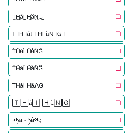
T̤̮H̤̮áI̤̮ H̤̮ằN̤̮G̤̮
❏
T⃘H⃘áI⃘ H⃘ằN⃘G⃘
❏
T᷈H᷈áI᷈ H᷈ằN᷈G᷈
❏
T͆H͆áI͆ H͆ằN͆G͆
❏
THáI HằᏁᎶ
❏
🅃🄷á🄸 🄷ằ🄽🄶
❏
₮ཏáར ཏằསg
❏