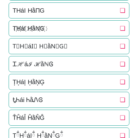
THáI HằΠG
❏
T҉H҉áI҉ H҉ằN҉G҉
❏
T⃜H⃜áI⃜ H⃜ằN⃜G⃜
❏
Ꮖℋáℐ ℋằℕᎶ
❏
T͎H͎áI͎ H͎ằN͎G͎
❏
ᎿᏂái ᏂằᏁᎶ
❏
T̐H̐áI̐ H̐ằN̐G̐
❏
TྂHྂáIྂ HྂằNྂGྂ
❏