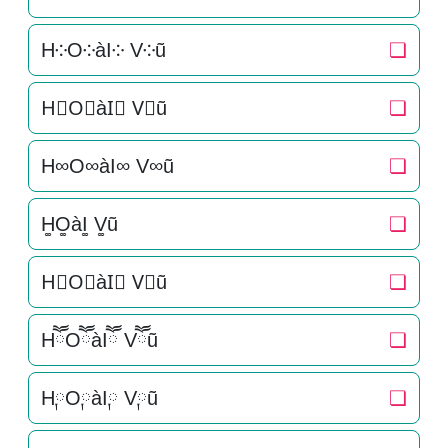
H༶O༶àI༶ V༶ũ
❏
H⃕O⃕àI⃕ V⃕ũ
❏
H∞O∞àI∞ V∞ũ
❏
H͚O͚àI͚ V͚ũ
❏
H⃒O⃒àI⃒ V⃒ũ
❏
HཽOཽàIཽ Vཽũ
❏
H༙O༙àI༙ V༙ũ
❏