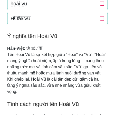
h̠o̠ài̠ v̠ũ
❏
H̸͟͞O̸͟͞àI̸͟͞ V̸͟͞ũ
❏
Ý nghĩa tên Hoài Vũ
Hán-Việt:
懷 武 / 雨
Tên Hoài Vũ là sự kết hợp giữa "Hoài" và "Vũ". "Hoài"
mang ý nghĩa hoài niệm, ấp ủ trong lòng – mang theo
những ước mơ và tình cảm sâu sắc. "Vũ" gợi lên võ
thuật, mạnh mẽ hoặc mưa lành nuôi dưỡng vạn vật.
Khi ghép lại, Hoài Vũ là cái tên đẹp gửi gắm cả hai
tầng ý nghĩa sâu sắc, vừa nhẹ nhàng vừa giàu khát
vọng.
Tính cách người tên Hoài Vũ