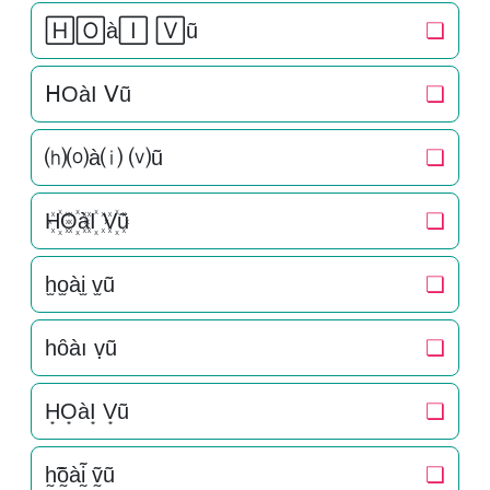
🄷🄾à🄸 🅅ũ
❏
ᕼOàI ᐯũ
❏
⒣⒪à⒤ ⒱ũ
❏
H꙰O꙰àI꙰ V꙰ũ
❏
h̫o̫ài̫ v̫ũ
❏
һȏàı ṿũ
❏
H͙O͙àI͙ V͙ũ
❏
h̰̃õ̰àḭ̃ ṽ̰ũ
❏