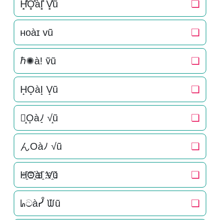
H͓̽O͓̽àI͓̽ V͓̽ũ
❏
ʜᴏàɪ ᴠũ
❏
ℏ✺à! ṽũ
❏
H̝O̝àI̝ V̝ũ
❏
ん̝O̝àﾉ̝ √̝ũ
❏
んOàﾉ √ũ
❏
H҈O҈àI҈ V҈ũ
❏
ᖺටàᓮ ᙡũ
❏