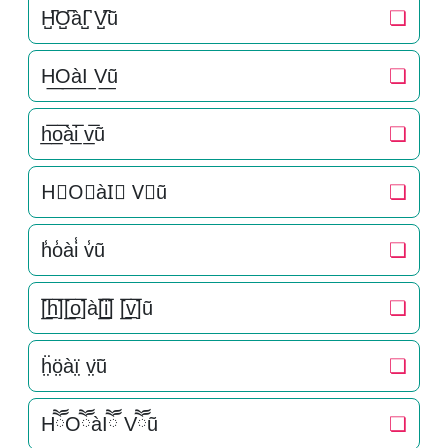
H̺͆O̺͆àI̺͆ V̺͆ũ
❏
H͟O͟àI͟ V͟ũ
❏
h̲̅o̲̅ài̲̅ v̲̅ũ
❏
H⃣O⃣àI⃣ V⃣ũ
❏
h̾o̾ài̾ v̾ũ
❏
[̲̅h̲̅][̲̅o̲̅]à[̲̅i̲̅] [̲̅v̲̅]ũ
❏
ḧ̤ö̤àï̤ v̤̈ũ
❏
HཽOཽàIཽ Vཽũ
❏