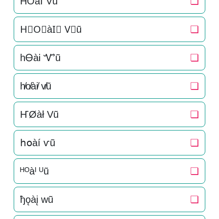
H͛O͛àI͛ V͛ũ
❏
H⃒O⃒àI⃒ V⃒ũ
❏
hᎾàᎥ Ꮙũ
❏
h̸o̸ài̸ v̸ũ
❏
ҤØàł Vũ
❏
հօàí ѵũ
❏
ᴴᴼàᴵ ᵁũ
❏
ђǫàį wũ
❏