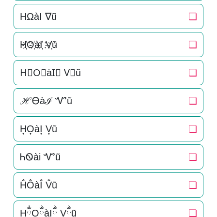
HΩàI ∇ũ
❏
H҉O҉àI҉ V҉ũ
❏
H⃜O⃜àI⃜ V⃜ũ
❏
ℋᎾàℐ Ꮙũ
❏
H͎O͎àI͎ V͎ũ
❏
ᏂᏫài Ꮙũ
❏
H̐O̐àI̐ V̐ũ
❏
HྂOྂàIྂ Vྂũ
❏