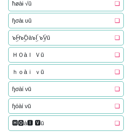
ħøàɨ √ũ
❏
ɧσàɩ ʋũ
❏
๖ۣۜH๖ۣۜOà๖ۣۜI ๖ۣۜVũ
❏
ＨＯàＩ Ｖũ
❏
ｈｏàｉ ｖũ
❏
ɧσàί νũ
❏
ɧόàί νũ
❏
🅷🅾à🅸 🆅ũ
❏