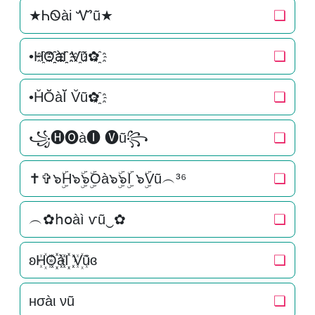
★ᏂᏫài Ꮙũ★
❏
•H҈O҈҈àI҈҈ V҈ũ✿҈
❏
•H̆Ŏ̆àĬ̆ V̆ũ✿҈
❏
꧁🅗🅞à🅘 🅥ũ꧂
❏
✝✞๖ۣۜH๖ۣۜ๖ۣۜOà๖ۣۜ๖ۣۜI ๖ۣۜVũ︵³⁶
❏
︵✿հօàì ѵũ‿✿
❏
ʚH꙰O꙰꙰àI꙰꙰ V꙰ũɞ
❏
нσàι νũ
❏