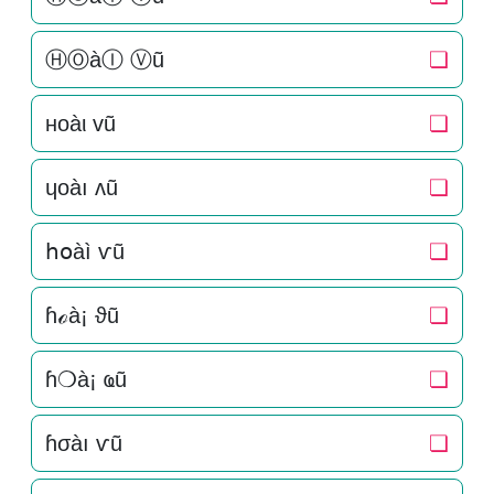
ⒽⓄàⒾ Ⓥũ
❏
нoàι vũ
❏
ɥoàı ʌũ
❏
հօàì ѵũ
❏
ɦℴà¡ ϑũ
❏
ɦ❍à¡ ҩũ
❏
ɦσàı ѵũ
❏