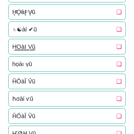
H̥ͦO̥ͦàI̥ͦ V̥ͦũ
❏
♄☯àί ✔ũ
❏
H͟͟O͟͟àI͟͟ V͟͟ũ
❏
һọàı ṿũ
❏
H̆ŎàĬ V̆ũ
❏
հσàί ѵũ
❏
H̆ŎàĬ V̆ũ
❏
ҤØàł Vũ
❏