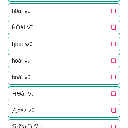
h0à! vũ
❏
ĤŐàĨ Vũ
❏
ђ๏àเ שũ
❏
höàï vũ
❏
hőàí vũ
❏
ΉӨàI Vũ
❏
んoàﾉ √ũ
❏
ⓗⓞàⓘ ⓥũ
❏