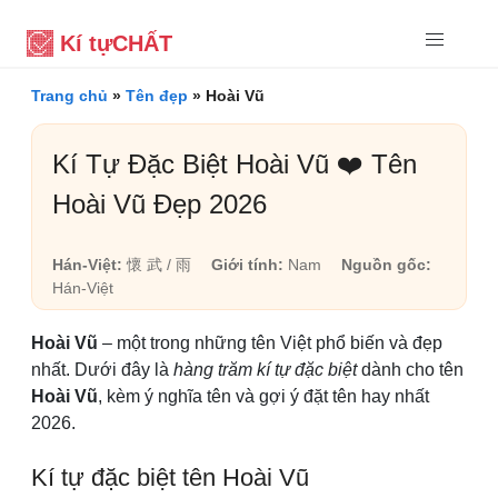
Kí tự
CHẤT
Trang chủ
»
Tên đẹp
»
Hoài Vũ
Kí Tự Đặc Biệt Hoài Vũ ❤️ Tên
Hoài Vũ Đẹp 2026
Hán-Việt:
懷 武 / 雨
Giới tính:
Nam
Nguồn gốc:
Hán-Việt
Hoài Vũ
– một trong những tên Việt phổ biến và đẹp
nhất. Dưới đây là
hàng trăm kí tự đặc biệt
dành cho tên
Hoài Vũ
, kèm ý nghĩa tên và gợi ý đặt tên hay nhất
2026.
Kí tự đặc biệt tên Hoài Vũ