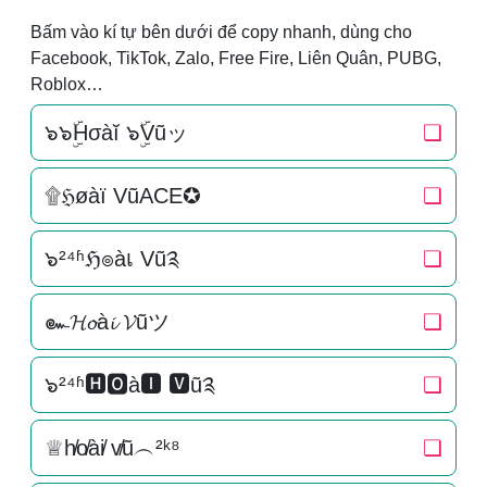
Bấm vào kí tự bên dưới để copy nhanh, dùng cho
Facebook, TikTok, Zalo, Free Fire, Liên Quân, PUBG,
Roblox…
๖๖ۣۜHσàĭ ๖ۣۜVũッ
❏
۩ℌøàї VũACE✪
❏
๖²⁴ʱℌ๏àเ Vũ༉
❏
๛𝓗𝓸à𝓲 𝓥ũツ
❏
๖²⁴ʱ🅷🅾à🅸 🆅ũ༉
❏
♕h̸o̸ài̸ v̸ũ︵²ᵏ⁸
❏