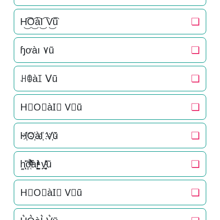
H͜͡O͜͡àI͜͡ V͜͡ũ
❏
ɧơàı ۷ũ
❏
ꃅꂦàꀤ ᐯũ
❏
H⃟O⃟àI⃟ V⃟ũ
❏
H҉O҉àI҉ V҉ũ
❏
h͚̖̜̍̃͐o͎̜̓̇ͫ̉͊ͨ͊ài̞̟̫̺ͭ̒ͭͣ v̪̩̜̜̙̜ͨ̽̄ũ
❏
H⃗O⃗àI⃗ V⃗ũ
❏