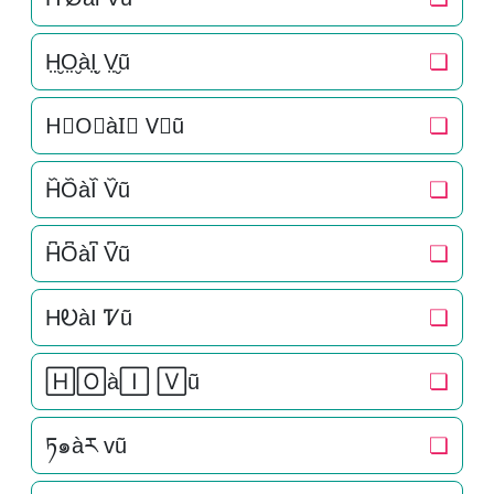
H̤̮O̤̮àI̤̮ V̤̮ũ
❏
H⃘O⃘àI⃘ V⃘ũ
❏
H᷈O᷈àI᷈ V᷈ũ
❏
H͆O͆àI͆ V͆ũ
❏
HᎧàI Ꮴũ
❏
🄷🄾à🄸 🅅ũ
❏
ཏ๑àར vũ
❏