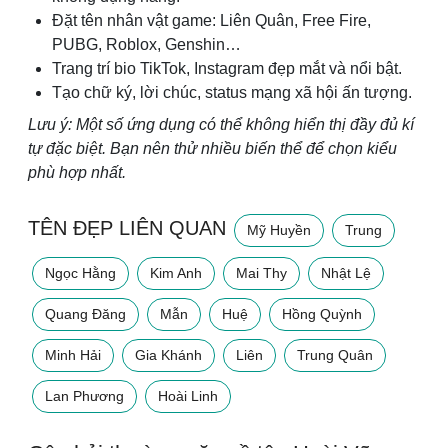
Đặt tên nhân vật game: Liên Quân, Free Fire,
PUBG, Roblox, Genshin…
Trang trí bio TikTok, Instagram đẹp mắt và nổi bật.
Tạo chữ ký, lời chúc, status mạng xã hội ấn tượng.
Lưu ý: Một số ứng dụng có thể không hiển thị đầy đủ kí
tự đặc biệt. Bạn nên thử nhiều biến thể để chọn kiểu
phù hợp nhất.
TÊN ĐẸP LIÊN QUAN
Mỹ Huyền
Trung
Ngọc Hằng
Kim Anh
Mai Thy
Nhật Lệ
Quang Đăng
Mẫn
Huệ
Hồng Quỳnh
Minh Hải
Gia Khánh
Liên
Trung Quân
Lan Phương
Hoài Linh