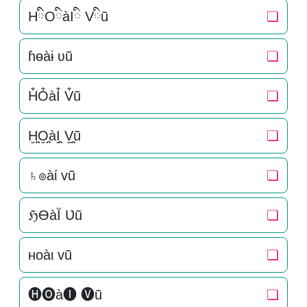
HིOིàIི Vིũ
❏
ɦɵàɨ ʋũ
❏
H͒O͒àI͒ V͒ũ
❏
H̬̤̯O̬̤̯àI̬̤̯ V̬̤̯ũ
❏
♄๏àί vũ
❏
ℌƟàĬ Ʋũ
❏
нoàι vũ
❏
🅗🅞à🅘 🅥ũ
❏