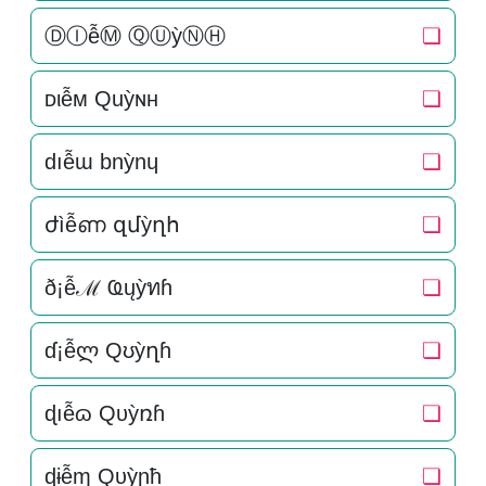
ⒹⒾễⓂ ⓆⓊỳⓃⒽ
❏
ᴅιễм Quỳɴн
❏
dıễɯ bnỳnɥ
❏
ժìễണ զմỳղհ
❏
ð¡ễℳ Ҩųỳทɦ
❏
ɗ¡ễლ Qʊỳղɦ
❏
ɖıễɷ Qυỳռɦ
❏
ɖɨễɱ Qυỳɲħ
❏