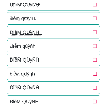
D̥ͦI̥ͦễM̥ͦ Q̥ͦU̥ͦỳN̥ͦH̥ͦ
❏
∂ίễɱ q☋ỳn♄
❏
D͟͟I͟͟ễM͟͟ Q͟͟U͟͟ỳN͟͟H͟͟
❏
Ԁıễṃ qȗỳṅһ
❏
D̆ĬễM̆ Q̆ŬỳN̆H̆
❏
δίễʍ զմỳηհ
❏
D̆ĬễM̆ Q̆ŬỳN̆H̆
❏
ÐłễM QUỳ₦Ҥ
❏