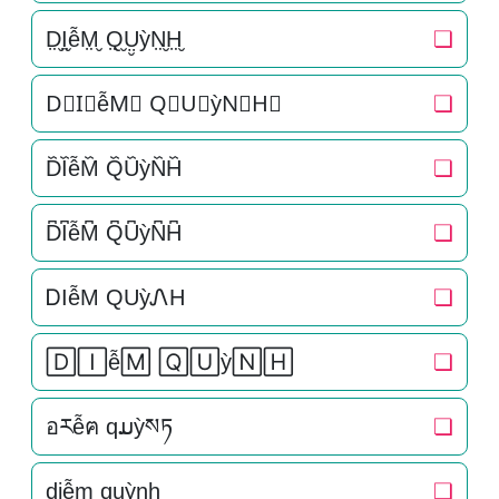
D̤̮I̤̮ễM̤̮ Q̤̮Ṳ̮ỳN̤̮H̤̮
❏
D⃘I⃘ễM⃘ Q⃘U⃘ỳN⃘H⃘
❏
D᷈I᷈ễM᷈ Q᷈U᷈ỳN᷈H᷈
❏
D͆I͆ễM͆ Q͆U͆ỳN͆H͆
❏
ᎠIễM QUỳᏁH
❏
🄳🄸ễ🄼 🅀🅄ỳ🄽🄷
❏
อརễฅ qມỳསཏ
❏
d̠i̠ễm̠ q̠u̠ỳn̠h̠
❏