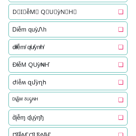
D⃒I⃒ễM⃒ Q⃒U⃒ỳN⃒H⃒
❏
ᎠᎥễm quỳᏁh
❏
d̸i̸ễm̸ q̸u̸ỳn̸h̸
❏
ÐłễM QUỳ₦Ҥ
❏
ժíễʍ զմỳղհ
❏
ᴰᴵễᴹ ᵟᵁỳᴺᴴ
❏
d̾įễɱ ʠųỳŋђ
❏
D̺͆I̺͆ễM̺͆ Q̺͆U̺͆ỳN̺͆H̺͆
❏