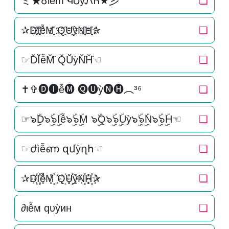
ミ★Ꮄiễm ᏄᏌỳᏁᏂ★彡
❏
✰D҈I҈҈ễM҈҈ Q҈U҈҈ỳN҈҈H҈҈✰
❏
☞D̆Ĭ̆ễM̆̆ Q̆Ŭ̆ỳN̆̆H̆̆☜
❏
✝✞🅓🅘ễ🅜 🅠🅤ỳ🅝🅗︵³⁶
❏
☞๖ۣۜD๖ۣۜ๖ۣۜIễ๖ۣۜ๖ۣۜM ๖ۣۜQ๖ۣۜ๖ۣۜUỳ๖ۣۜ๖ۣۜN๖ۣۜ๖ۣۜH☜
❏
☞ժìễണ զմỳղհ☜
❏
✰D꙰I꙰꙰ễM꙰꙰ Q꙰U꙰꙰ỳN꙰꙰H꙰꙰✰
❏
∂ιễм qυỳин
❏