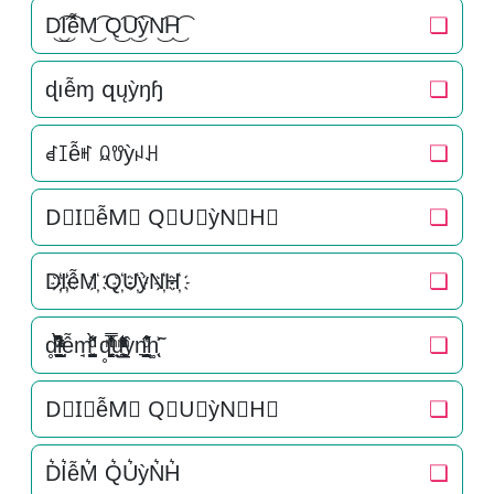
D͜͡I͜͡ễM͜͡ Q͜͡U͜͡ỳN͜͡H͜͡
❏
ɖıễɱ զųỳŋɧ
❏
ꀸꀤễꎭ ꆰꀎỳꈤꃅ
❏
D⃟I⃟ễM⃟ Q⃟U⃟ỳN⃟H⃟
❏
D҉I҉ễM҉ Q҉U҉ỳN҉H҉
❏
d̥̝̮͙͈͂̐̇ͮ̏̔̀̚ͅi̞̟̫̺ͭ̒ͭͣễm̘͈̺̪͓ͩ͂̾ͪ̀̋ q̥̳̭̘̳͔̹̄ͫ̔̌ͭ̿̓ͅu̟͎̲͕̼̳͉̲ͮͫͭ̋ͭ͛ͣ̈ỳn͉̠̙͉̗̺̋̋̔ͧ̊h͚̖̜̍̃͐
❏
D⃗I⃗ễM⃗ Q⃗U⃗ỳN⃗H⃗
❏
D͛I͛ễM͛ Q͛U͛ỳN͛H͛
❏