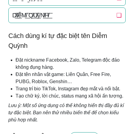
D̸͟͞I̸͟͞ễM̸͟͞ Q̸͟͞U̸͟͞ỳN̸͟͞H̸͟͞
❏
Cách dùng kí tự đặc biệt tên Diễm
Quỳnh
Đặt nickname Facebook, Zalo, Telegram độc đáo
không đụng hàng.
Đặt tên nhân vật game: Liên Quân, Free Fire,
PUBG, Roblox, Genshin…
Trang trí bio TikTok, Instagram đẹp mắt và nổi bật.
Tạo chữ ký, lời chúc, status mạng xã hội ấn tượng.
Lưu ý: Một số ứng dụng có thể không hiển thị đầy đủ kí
tự đặc biệt. Bạn nên thử nhiều biến thể để chọn kiểu
phù hợp nhất.