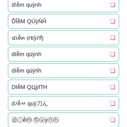
d!ễm quỳnh
❏
ĎĨễM QÚỳŃĤ
❏
๔เễ๓ ợยỳภђ
❏
dïễm qüỳnh
❏
díễm qúỳńh
❏
DIễM QЦỳПΉ
❏
dﾉễﾶ quỳ刀ん
❏
ⓓⓘễⓜ ⓠⓤỳⓝⓗ
❏