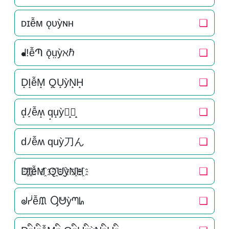
ᴅɪễᴍ ǫᴜỳɴʜ
❏
ᖱ!ễՊ ǭṳỳℵℏ
❏
D̝I̝ễM̝ Q̝U̝ỳN̝H̝
❏
d̝ﾉ̝ễʍ̝ q̝u̝ỳ刀̝ん̝
❏
dﾉễʍ quỳ刀ん
❏
D҈I҈ễM҈ Q҈U҈ỳN҈H҈
❏
ᖙᓮễᙢ Ⴓᕰỳᘉᖺ
❏