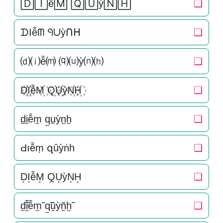
🄳🄸ễ🄼 🅀🅄ỳ🄽🄷
❏
ᗪIễᗰ ᑫᑌỳᑎᕼ
❏
⒟⒤ễ⒨ ⒬⒰ỳ⒩⒣
❏
D꙰I꙰ễM꙰ Q꙰U꙰ỳN꙰H꙰
❏
d̫i̫ễm̫ q̫u̫ỳn̫h̫
❏
Ԁıễṃ զȗỳṅһ
❏
D͙I͙ễM͙ Q͙U͙ỳN͙H͙
❏
d̰̃ḭ̃ễm̰̃ q̰̃ṵ̃ỳñ̰h̰̃
❏