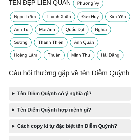
TÊN ĐẸP LIÊN QUAN
Phương Vy
Ngọc Trâm
Thanh Xuân
Đức Huy
Kim Yến
Anh Tú
Mai Anh
Quốc Đạt
Nghĩa
Sương
Thanh Thiện
Anh Quân
Hoàng Lâm
Thuận
Minh Thư
Hải Đăng
Câu hỏi thường gặp về tên Diễm Quỳnh
Tên Diễm Quỳnh có ý nghĩa gì?
Tên Diễm Quỳnh hợp mệnh gì?
Cách copy kí tự đặc biệt tên Diễm Quỳnh?