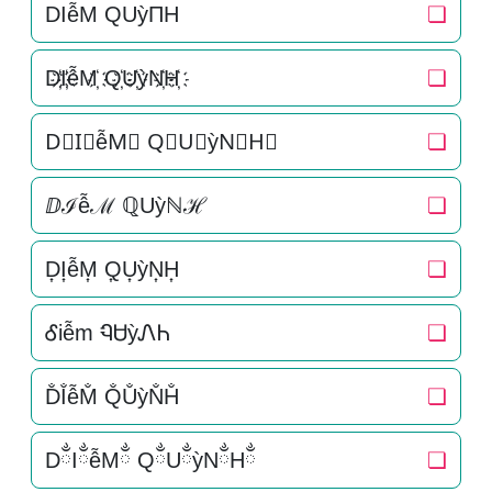
DIễM QUỳΠH
❏
D҉I҉ễM҉ Q҉U҉ỳN҉H҉
❏
D⃜I⃜ễM⃜ Q⃜U⃜ỳN⃜H⃜
❏
ⅅℐễℳ ℚUỳℕℋ
❏
D͎I͎ễM͎ Q͎U͎ỳN͎H͎
❏
Ꮄiễm ᏄᏌỳᏁᏂ
❏
D̐I̐ễM̐ Q̐U̐ỳN̐H̐
❏
DྂIྂễMྂ QྂUྂỳNྂHྂ
❏