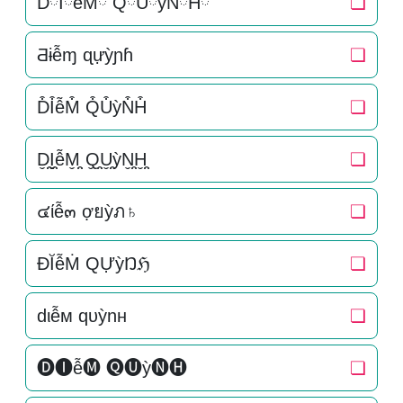
DིIིễMི QིUིỳNིHི
❏
Ƌɨễɱ ɋựỳɲɦ
❏
D͒I͒ễM͒ Q͒U͒ỳN͒H͒
❏
D̬̤̯I̬̤̯ễM̬̤̯ Q̬̤̯U̬̤̯ỳN̬̤̯H̬̤̯
❏
๔ίễ๓ ợยỳภ♄
❏
ĐĬễṀ QỰỳŊℌ
❏
dιễм qυỳnн
❏
🅓🅘ễ🅜 🅠🅤ỳ🅝🅗
❏