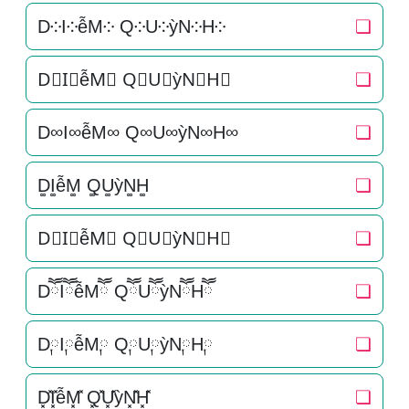
D༶I༶ễM༶ Q༶U༶ỳN༶H༶
❏
D⃕I⃕ễM⃕ Q⃕U⃕ỳN⃕H⃕
❏
D∞I∞ễM∞ Q∞U∞ỳN∞H∞
❏
D͚I͚ễM͚ Q͚U͚ỳN͚H͚
❏
D⃒I⃒ễM⃒ Q⃒U⃒ỳN⃒H⃒
❏
DཽIཽễMཽ QཽUཽỳNཽHཽ
❏
D༙I༙ễM༙ Q༙U༙ỳN༙H༙
❏
D͓̽I͓̽ễM͓̽ Q͓̽U͓̽ỳN͓̽H͓̽
❏