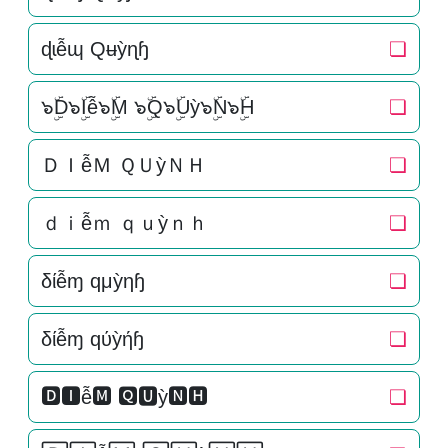
ɖɩễɰ Qʉỳɳɧ
❏
๖ۣۜD๖ۣۜIễ๖ۣۜM ๖ۣۜQ๖ۣۜUỳ๖ۣۜN๖ۣۜH
❏
ＤＩễＭ ＱＵỳＮＨ
❏
ｄｉễｍ ｑｕỳｎｈ
❏
δίễɱ qμỳηɧ
❏
δίễɱ qύỳήɧ
❏
🅳🅸ễ🅼 🆀🆄ỳ🅽🅷
❏