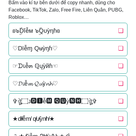
Bấm vào kí tự bên dưới để copy nhanh, dùng cho
Facebook, TikTok, Zalo, Free Fire, Liên Quân, PUBG,
Roblox…
ʚ๖ۣۜDĭễм ๖ۣۜQυỳηɦɞ
❏
♡Dїễɱ Qʉỳŋɦ♡
❏
☞ᗪเễ๓ ℚųỳйɦ☜
❏
♡𝓓𝓲ễ𝓶 𝓠𝓾ỳ𝓷𝓱♡
❏
✞ঔৣ۝ᴊ🅳🅸ễ🅼 🆀🆄ỳ🅽🅷۝ঔৣ✞
❏
★d̸i̸ễm̸ q̸u̸ỳn̸h̸★
❏