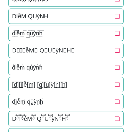
D͟I͟ễM͟ Q͟U͟ỳN͟H͟
❏
d̲̅i̲̅ễm̲̅ q̲̅u̲̅ỳn̲̅h̲̅
❏
D⃣I⃣ễM⃣ Q⃣U⃣ỳN⃣H⃣
❏
d̾i̾ễm̾ q̾u̾ỳn̾h̾
❏
[̲̅d̲̅][̲̅i̲̅]ễ[̲̅m̲̅] [̲̅q̲̅][̲̅u̲̅]ỳ[̲̅n̲̅][̲̅h̲̅]
❏
d̤̈ï̤ễm̤̈ q̤̈ṳ̈ỳn̤̈ḧ̤
❏
DཽIཽễMཽ QཽUཽỳNཽHཽ
❏