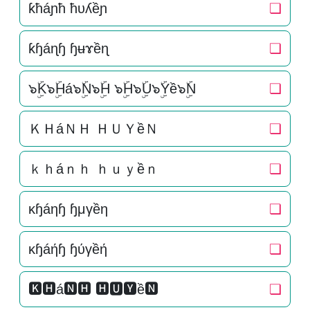
ƙħáɲħ ħυʎềɲ
❏
ƙɧáɳɧ ɧʉɤềɳ
❏
๖ۣۜK๖ۣۜHá๖ۣۜN๖ۣۜH ๖ۣۜH๖ۣۜU๖ۣۜYề๖ۣۜN
❏
ＫＨáＮＨ ＨＵＹềＮ
❏
ｋｈáｎｈ ｈｕｙềｎ
❏
κɧáηɧ ɧμγềη
❏
κɧáήɧ ɧύγềή
❏
🅺🅷á🅽🅷 🅷🆄🆈ề🅽
❏