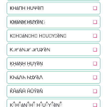
ҜHáΠH HUΨềΠ
❏
K҉H҉áN҉H҉ H҉U҉Y҉ềN҉
❏
K⃜H⃜áN⃜H⃜ H⃜U⃜Y⃜ềN⃜
❏
Ꮶℋáℕℋ ℋUᎽềℕ
❏
K͎H͎áN͎H͎ H͎U͎Y͎ềN͎
❏
ᏦᏂáᏁᏂ ᏂᏌᎩềᏁ
❏
K̐H̐áN̐H̐ H̐U̐Y̐ềN̐
❏
KྂHྂáNྂHྂ HྂUྂYྂềNྂ
❏