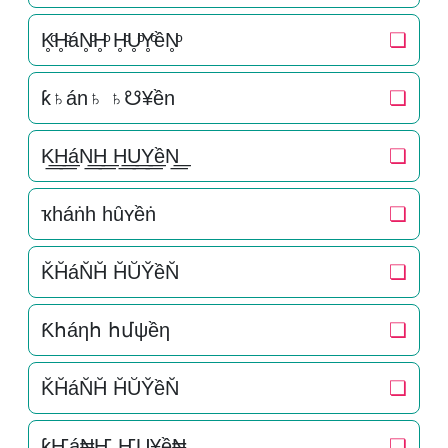
K̥ͦH̥ͦáN̥ͦH̥ͦ H̥ͦU̥ͦY̥ͦềN̥ͦ
❏
ƙ♄án♄ ♄☋¥ền
❏
K͟͟H͟͟áN͟͟H͟͟ H͟͟U͟͟Y͟͟ềN͟͟
❏
ҡһáṅһ һȗʏềṅ
❏
K̆H̆áN̆H̆ H̆ŬY̆ềN̆
❏
Ƙհáηհ հմψềη
❏
K̆H̆áN̆H̆ H̆ŬY̆ềN̆
❏
ƙҤá₦Ҥ ҤU¥ề₦
❏