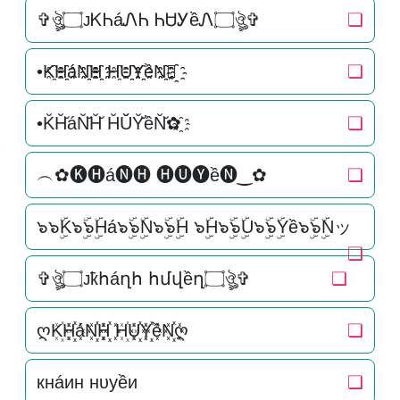
✞ঔৣ۝ᴊᏦᏂáᏁᏂ ᏂᏌᎩềᏁ۝ঔৣ✞
❏
•K҈H҈҈áN҈҈H҈҈ H҈U҈҈Y҈҈ềN҈҈✿҈
❏
•K̆H̆̆áN̆̆H̆̆ H̆Ŭ̆Y̆̆ềN̆̆✿҈
❏
︵✿🅚🅗á🅝🅗 🅗🅤🅨ề🅝‿✿
❏
๖๖ۣۜK๖ۣۜ๖ۣۜHá๖ۣۜ๖ۣۜN๖ۣۜ๖ۣۜH ๖ۣۜH๖ۣۜ๖ۣۜU๖ۣۜ๖ۣۜYề๖ۣۜ๖ۣۜNッ
❏
✞ঔৣ۝ᴊҟհáղհ հմվềղ۝ঔৣ✞
❏
ღK꙰H꙰꙰áN꙰꙰H꙰꙰ H꙰U꙰꙰Y꙰꙰ềN꙰꙰ღ
❏
кнáин нυуềи
❏