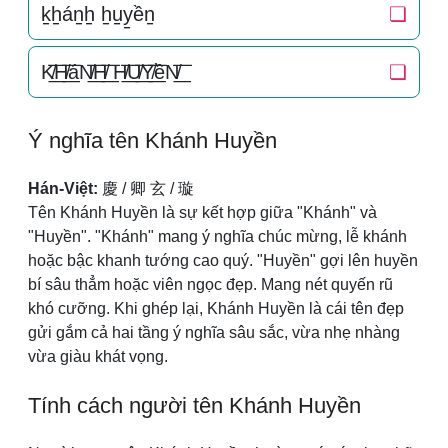
k̠h̠án̠h̠ h̠u̠y̠ền̠
❏
K̸͟͞H̸͟͞áN̸͟͞H̸͟͞ H̸͟͞U̸͟͞Y̸͟͞ềN̸͟͞
❏
Ý nghĩa tên Khánh Huyền
Hán-Việt:
慶 / 卿 玄 / 璇
Tên Khánh Huyền là sự kết hợp giữa "Khánh" và
"Huyền". "Khánh" mang ý nghĩa chúc mừng, lễ khánh
hoặc bậc khanh tướng cao quý. "Huyền" gợi lên huyền
bí sâu thẳm hoặc viên ngọc đẹp. Mang nét quyến rũ
khó cưỡng. Khi ghép lại, Khánh Huyền là cái tên đẹp
gửi gắm cả hai tầng ý nghĩa sâu sắc, vừa nhẹ nhàng
vừa giàu khát vọng.
Tính cách người tên Khánh Huyền