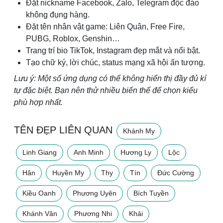
Đặt nickname Facebook, Zalo, Telegram độc đáo
không đụng hàng.
Đặt tên nhân vật game: Liên Quân, Free Fire,
PUBG, Roblox, Genshin…
Trang trí bio TikTok, Instagram đẹp mắt và nổi bật.
Tạo chữ ký, lời chúc, status mạng xã hội ấn tượng.
Lưu ý: Một số ứng dụng có thể không hiển thị đầy đủ kí
tự đặc biệt. Bạn nên thử nhiều biến thể để chọn kiểu
phù hợp nhất.
TÊN ĐẸP LIÊN QUAN
Khánh My
Linh Giang
Anh Minh
Hương Ly
Lộc
Hân
Huyền My
Thy
Tín
Đức Cường
Kiều Oanh
Phương Uyên
Bích Tuyền
Khánh Vân
Phương Nhi
Khải