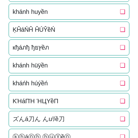
khánh huyền
❏
ĶĤáŃĤ ĤÚŶềŃ
❏
кђáภђ ђยץềภ
❏
khánh hüÿền
❏
kháńh húýềń
❏
KΉáПΉ ΉЦYềП
❏
ズんá刀ん んuﾘề刀
❏
ⓚⓗáⓝⓗ ⓗⓤⓨềⓝ
❏