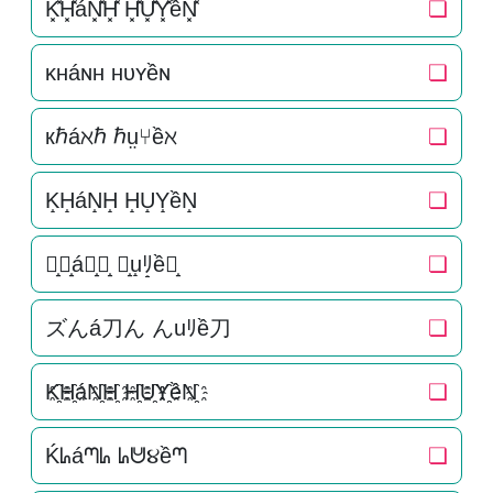
K͓̽H͓̽áN͓̽H͓̽ H͓̽U͓̽Y͓̽ềN͓̽
❏
ᴋʜáɴʜ ʜᴜʏềɴ
❏
кℏáℵℏ ℏṳ⑂ềℵ
❏
K̝H̝áN̝H̝ H̝U̝Y̝ềN̝
❏
ズ̝ん̝á刀̝ん̝ ん̝u̝ﾘ̝ề刀̝
❏
ズんá刀ん んuﾘề刀
❏
K҈H҈áN҈H҈ H҈U҈Y҈ềN҈
❏
Ḱᖺáᘉᖺ ᖺᕰ૪ềᘉ
❏