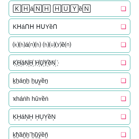
🄺🄷á🄽🄷 🄷🅄🅈ề🄽
❏
Kᕼáᑎᕼ ᕼᑌYềᑎ
❏
⒦⒣á⒩⒣ ⒣⒰⒴ề⒩
❏
K꙰H꙰áN꙰H꙰ H꙰U꙰Y꙰ềN꙰
❏
k̫h̫án̫h̫ h̫u̫y̫ền̫
❏
ҡһáṅһ һȗʏềṅ
❏
K͙H͙áN͙H͙ H͙U͙Y͙ềN͙
❏
k̰̃h̰̃áñ̰h̰̃ h̰̃ṵ̃ỹ̰ềñ̰
❏