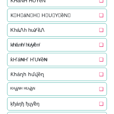
K͛H͛áN͛H͛ H͛U͛Y͛ềN͛
❏
K⃒H⃒áN⃒H⃒ H⃒U⃒Y⃒ềN⃒
❏
ᏦháᏁh huᎽềᏁ
❏
k̸h̸án̸h̸ h̸u̸y̸ền̸
❏
ƙҤá₦Ҥ ҤU¥ề₦
❏
Ƙհáղհ հմվềղ
❏
ᴷᴴáᴺᴴ ᴴᵁᵞềᴺ
❏
ķђáŋђ ђųƴềŋ
❏