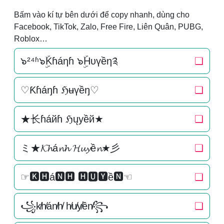
Bấm vào kí tự bên dưới để copy nhanh, dùng cho
Facebook, TikTok, Zalo, Free Fire, Liên Quân, PUBG,
Roblox…
๖²⁴ʱ๖ۣۜKɦáηɦ ๖ۣۜHυүềη༉
❏
♡Ƙɦáŋɦ ℌʉүềŋ♡
❏
★长ɦáйɦ ℌųуềй★
❏
ミ★𝓚𝓱á𝓷𝓱 𝓗𝓾𝔂ề𝓷★彡
❏
☞🅺🅷á🅽🅷 🅷🆄🆈ề🅽☜
❏
꧁k̸h̸án̸h̸ h̸u̸y̸ền̸꧂
❏