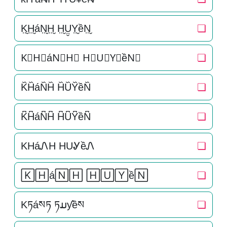
K̤̮H̤̮áN̤̮H̤̮ H̤̮Ṳ̮Y̤̮ềN̤̮
❏
K⃘H⃘áN⃘H⃘ H⃘U⃘Y⃘ềN⃘
❏
K᷈H᷈áN᷈H᷈ H᷈U᷈Y᷈ềN᷈
❏
K͆H͆áN͆H͆ H͆U͆Y͆ềN͆
❏
KHáᏁH HUᎽềᏁ
❏
🄺🄷á🄽🄷 🄷🅄🅈ề🄽
❏
Kཏáསཏ ཏມƴềས
❏