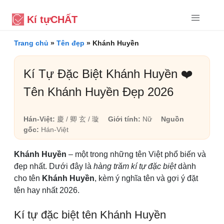
Kí tự
CHẤT
Trang chủ
»
Tên đẹp
»
Khánh Huyền
Kí Tự Đặc Biệt Khánh Huyền ❤️
Tên Khánh Huyền Đẹp 2026
Hán-Việt:
慶 / 卿 玄 / 璇
Giới tính:
Nữ
Nguồn
gốc:
Hán-Việt
Khánh Huyền
– một trong những tên Việt phổ biến và
đẹp nhất. Dưới đây là
hàng trăm kí tự đặc biệt
dành
cho tên
Khánh Huyền
, kèm ý nghĩa tên và gợi ý đặt
tên hay nhất 2026.
Kí tự đặc biệt tên Khánh Huyền