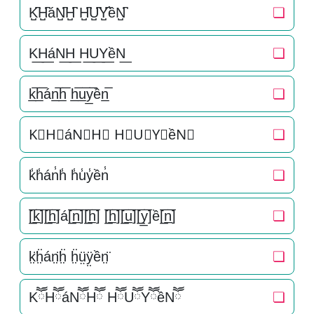
K̺͆H̺͆áN̺͆H̺͆ H̺͆U̺͆Y̺͆ềN̺͆
❏
K͟H͟áN͟H͟ H͟U͟Y͟ềN͟
❏
k̲̅h̲̅án̲̅h̲̅ h̲̅u̲̅y̲̅ền̲̅
❏
K⃣H⃣áN⃣H⃣ H⃣U⃣Y⃣ềN⃣
❏
k̾h̾án̾h̾ h̾u̾y̾ền̾
❏
[̲̅k̲̅][̲̅h̲̅]á[̲̅n̲̅][̲̅h̲̅] [̲̅h̲̅][̲̅u̲̅][̲̅y̲̅]ề[̲̅n̲̅]
❏
k̤̈ḧ̤án̤̈ḧ̤ ḧ̤ṳ̈ÿ̤ền̤̈
❏
KཽHཽáNཽHཽ HཽUཽYཽềNཽ
❏