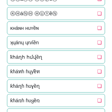
ⓀⒽáⓃⒽ ⒽⓊⓎềⓃ
❏
κнáɴн нuʏềɴ
❏
ʞɥánɥ ɥnʎền
❏
ҟհáղհ հմվềղ
❏
ƙɦáทɦ ɦųƴềท
❏
ƙɦáղɦ ɦʊɣềղ
❏
ƙɦáռɦ ɦυყềռ
❏