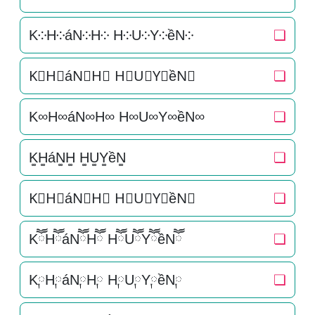
K༶H༶áN༶H༶ H༶U༶Y༶ềN༶
❏
K⃕H⃕áN⃕H⃕ H⃕U⃕Y⃕ềN⃕
❏
K∞H∞áN∞H∞ H∞U∞Y∞ềN∞
❏
K͚H͚áN͚H͚ H͚U͚Y͚ềN͚
❏
K⃒H⃒áN⃒H⃒ H⃒U⃒Y⃒ềN⃒
❏
KཽHཽáNཽHཽ HཽUཽYཽềNཽ
❏
K༙H༙áN༙H༙ H༙U༙Y༙ềN༙
❏