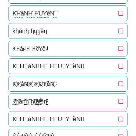
K͜͡H͜͡áN͜͡H͜͡ H͜͡U͜͡Y͜͡ềN͜͡
❏
ƙɧáŋɧ ɧųყềŋ
❏
ꀘꃅáꈤꃅ ꃅꀎꌩềꈤ
❏
K⃟H⃟áN⃟H⃟ H⃟U⃟Y⃟ềN⃟
❏
K҉H҉áN҉H҉ H҉U҉Y҉ềN҉
❏
k̲̱̠̞̖ͧ̔͊̇̽̿̑ͯͅh͚̖̜̍̃͐án͉̠̙͉̗̺̋̋̔ͧ̊h͚̖̜̍̃͐ h͚̖̜̍̃͐u̟͎̲͕̼̳͉̲ͮͫͭ̋ͭ͛ͣ̈y͉̝͖̻̯ͮ̒̂ͮ͋ͫͨền͉̠̙͉̗̺̋̋̔ͧ̊
❏
K⃗H⃗áN⃗H⃗ H⃗U⃗Y⃗ềN⃗
❏