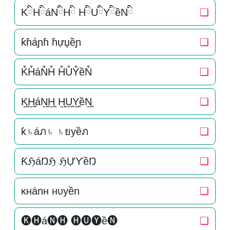
KིHིáNིHི HིUིYིềNི
❏
ƙɦáɲɦ ɦựџềɲ
❏
K͒H͒áN͒H͒ H͒U͒Y͒ềN͒
❏
K̬̤̯H̬̤̯áN̬̤̯H̬̤̯ H̬̤̯U̬̤̯Y̬̤̯ềN̬̤̯
❏
ƙ♄áภ♄ ♄ยyềภ
❏
ƘℌáŊℌ ℌỰƳềŊ
❏
ĸнánн нυyền
❏
🅚🅗á🅝🅗 🅗🅤🅨ề🅝
❏