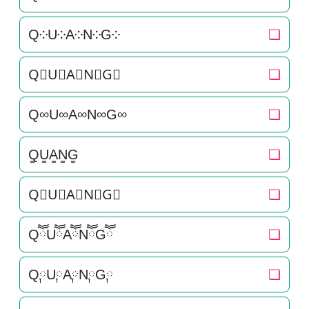
Q༶U༶A༶N༶G༶
❏
Q⃕U⃕A⃕N⃕G⃕
❏
Q∞U∞A∞N∞G∞
❏
Q͚U͚A͚N͚G͚
❏
Q⃒U⃒A⃒N⃒G⃒
❏
QཽUཽAཽNཽGཽ
❏
Q༙U༙A༙N༙G༙
❏