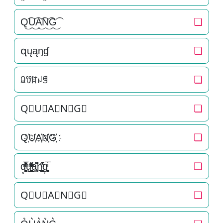
Q͜͡U͜͡A͜͡N͜͡G͜͡
❏
զųąŋɠ
❏
ꆰꀎꍏꈤꁅ
❏
Q⃟U⃟A⃟N⃟G⃟
❏
Q҉U҉A҉N҉G҉
❏
q̥̳̭̘̳͔̹̄ͫ̔̌ͭ̿̓ͅu̟͎̲͕̼̳͉̲ͮͫͭ̋ͭ͛ͣ̈a̘̫͈̭͌͛͌̇̇̍n͉̠̙͉̗̺̋̋̔ͧ̊g͎͚̥͎͔͕ͥ̿
❏
Q⃗U⃗A⃗N⃗G⃗
❏