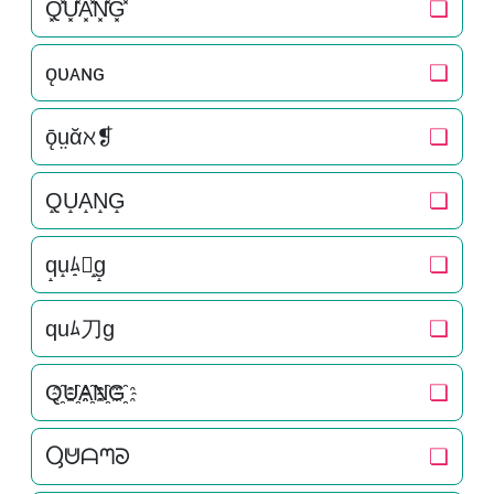
Q͓̽U͓̽A͓̽N͓̽G͓̽
❏
ǫᴜᴀɴɢ
❏
ǭṳᾰℵ❡
❏
Q̝U̝A̝N̝G̝
❏
q̝u̝ﾑ̝刀̝g̝
❏
quﾑ刀g
❏
Q҈U҈A҈N҈G҈
❏
Ⴓᕰᗩᘉᘐ
❏