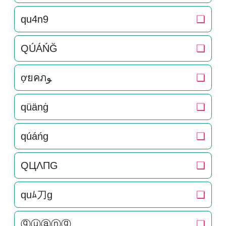
qu4n9
❏
QÚÁŃĞ
❏
ợยคภﻮ
❏
qüänġ
❏
qúáńg
❏
QЦΛПG
❏
quﾑ刀g
❏
ⓠⓤⓐⓝⓖ
❏