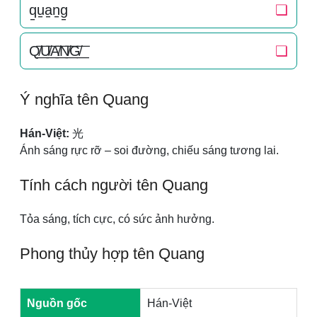
q̠u̠a̠n̠g̠
❏
Q̸͟͞U̸͟͞A̸͟͞N̸͟͞G̸͟͞
❏
Ý nghĩa tên Quang
Hán-Việt:
光
Ánh sáng rực rỡ – soi đường, chiếu sáng tương lai.
Tính cách người tên Quang
Tỏa sáng, tích cực, có sức ảnh hưởng.
Phong thủy hợp tên Quang
Nguồn gốc
Hán-Việt