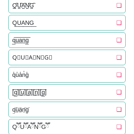
Q̺͆U̺͆A̺͆N̺͆G̺͆
❏
Q͟U͟A͟N͟G͟
❏
q̲̅u̲̅a̲̅n̲̅g̲̅
❏
Q⃣U⃣A⃣N⃣G⃣
❏
q̾u̾a̾n̾g̾
❏
[̲̅q̲̅][̲̅u̲̅][̲̅a̲̅][̲̅n̲̅][̲̅g̲̅]
❏
q̤̈ṳ̈ä̤n̤̈g̤̈
❏
QཽUཽAཽNཽGཽ
❏