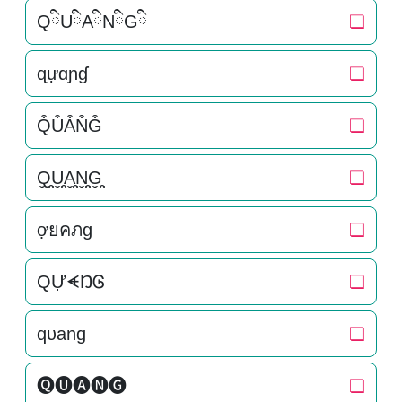
QིUིAིNིGི
❏
ɋựɑɲɠ
❏
Q͒U͒A͒N͒G͒
❏
Q̬̤̯U̬̤̯A̬̤̯N̬̤̯G̬̤̯
❏
ợยคภg
❏
QỰᗛŊᎶ
❏
qυang
❏
🅠🅤🅐🅝🅖
❏