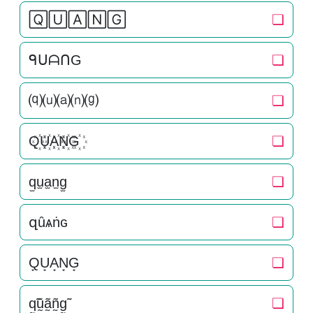
🅀🅄🄰🄽🄶
❏
ᑫᑌᗩᑎG
❏
⒬⒰⒜⒩⒢
❏
Q꙰U꙰A꙰N꙰G꙰
❏
q̫u̫a̫n̫g̫
❏
զȗѧṅɢ
❏
Q͙U͙A͙N͙G͙
❏
q̰̃ṵ̃ã̰ñ̰g̰̃
❏