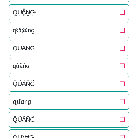
Q̥ͦU̥ͦḀͦN̥ͦG̥ͦ
❏
q☋@ng
❏
Q͟͟U͟͟A͟͟N͟͟G͟͟
❏
qȗåṅɢ
❏
Q̆ŬĂN̆Ğ
❏
զմαηɡ
❏
Q̆ŬĂN̆Ğ
❏
QUλ₦G
❏