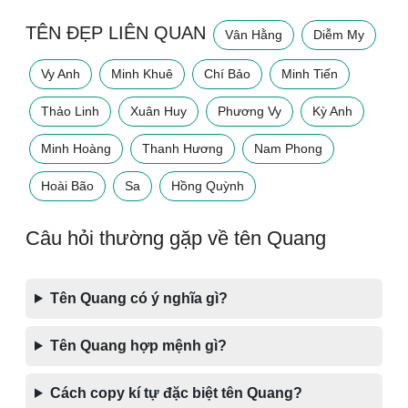
TÊN ĐẸP LIÊN QUAN
Vân Hằng
Diễm My
Vy Anh
Minh Khuê
Chí Bảo
Minh Tiến
Thảo Linh
Xuân Huy
Phương Vy
Kỳ Anh
Minh Hoàng
Thanh Hương
Nam Phong
Hoài Bão
Sa
Hồng Quỳnh
Câu hỏi thường gặp về tên Quang
Tên Quang có ý nghĩa gì?
Tên Quang hợp mệnh gì?
Cách copy kí tự đặc biệt tên Quang?