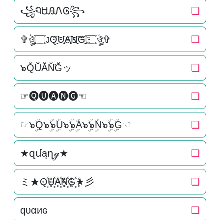
꧁ᏄᏌᎯᏁᎶ꧂
❏
✞ঔৣ۝ᴊQ҈U҈҈A҈҈N҈҈G҈҈۝ঔৣ✞
❏
๖Q̆Ŭ̆Ă̆N̆̆Ğ̆ッ
❏
☞🅠🅤🅐🅝🅖☜
❏
☞๖ۣۜQ๖ۣۜ๖ۣۜU๖ۣۜ๖ۣۜA๖ۣۜ๖ۣۜN๖ۣۜ๖ۣۜG☜
❏
★զմąղℊ★
❏
ミ★Q꙰U꙰꙰A꙰꙰N꙰꙰G꙰꙰★彡
❏
qυαиɢ
❏