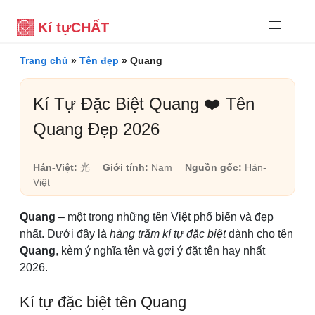
Kí tự
CHẤT
Trang chủ
»
Tên đẹp
»
Quang
Kí Tự Đặc Biệt Quang ❤️ Tên
Quang Đẹp 2026
Hán-Việt:
光
Giới tính:
Nam
Nguồn gốc:
Hán-
Việt
Quang
– một trong những tên Việt phổ biến và đẹp
nhất. Dưới đây là
hàng trăm kí tự đặc biệt
dành cho tên
Quang
, kèm ý nghĩa tên và gợi ý đặt tên hay nhất
2026.
Kí tự đặc biệt tên Quang