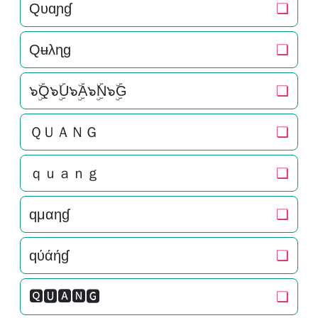
Qυɑɲɠ
❏
Qʉλɳɡ
❏
๖ۣۜQ๖ۣۜU๖ۣۜA๖ۣۜN๖ۣۜG
❏
ＱＵＡＮＧ
❏
ｑｕａｎｇ
❏
qμαηɠ
❏
qύάήɠ
❏
🆀🆄🅰🅽🅶
❏