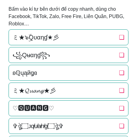
Bấm vào kí tự bên dưới để copy nhanh, dùng cho
Facebook, TikTok, Zalo, Free Fire, Liên Quân, PUBG,
Roblox…
ミ★๖ۣۜQυαηɠ★彡
❏
꧁Qʉαŋɠ꧂
❏
ʚℚųąйǥɞ
❏
ミ★𝓠𝓾𝓪𝓷𝓰★彡
❏
♡🆀🆄🅰🅽🅶♡
❏
✞ঔৣ۝ᴊq̸u̸a̸n̸g̸۝ঔৣ✞
❏