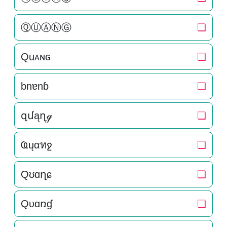
ⓆⓊⒶⓃⒼ
❏
Quᴀɴԍ
❏
bnɐnɓ
❏
զմąղℊ
❏
Ҩųαทջ
❏
Qʊɑղɕ
❏
Qυɑռɠ
❏