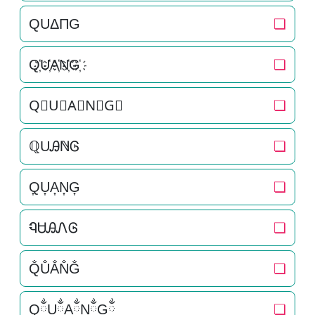
QUΔΠG
❏
Q҉U҉A҉N҉G҉
❏
Q⃜U⃜A⃜N⃜G⃜
❏
ℚUᎯℕᎶ
❏
Q͎U͎A͎N͎G͎
❏
ᏄᏌᎯᏁᎶ
❏
Q̐U̐A̐N̐G̐
❏
QྂUྂAྂNྂGྂ
❏