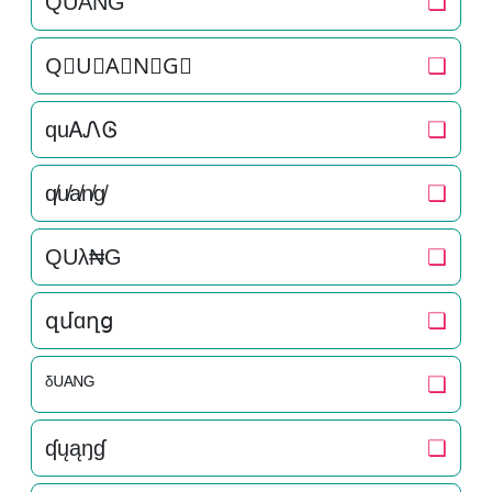
Q͛U͛A͛N͛G͛
❏
Q⃒U⃒A⃒N⃒G⃒
❏
quᎪᏁᎶ
❏
q̸u̸a̸n̸g̸
❏
QUλ₦G
❏
զմɑղց
❏
ᵟᵁᴬᴺᴳ
❏
ʠųąŋɠ
❏