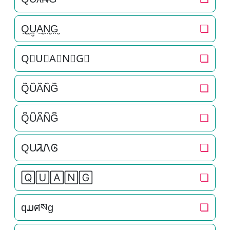
Q̤̮Ṳ̮A̤̮N̤̮G̤̮
❏
Q⃘U⃘A⃘N⃘G⃘
❏
Q᷈U᷈A᷈N᷈G᷈
❏
Q͆U͆A͆N͆G͆
❏
QUᏘᏁᎶ
❏
🅀🅄🄰🄽🄶
❏
qມศསg
❏