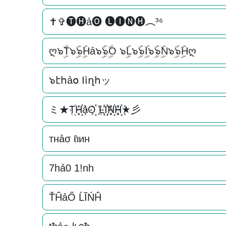
✝✞🅣🅗ả🅞 🅛🅘🅝🅗︵³⁶
ღ๖ۣۜT๖ۣۜ๖ۣۜHả๖ۣۜ๖ۣۜO ๖ۣۜL๖ۣۜ๖ۣۜI๖ۣۜ๖ۣۜN๖ۣۜ๖ۣۜHღ
๖էհảօ Ӏìղհッ
ミ★T꙰H꙰꙰ảO꙰꙰ L꙰I꙰꙰N꙰꙰H꙰꙰★彡
тнảσ ℓιин
7hả0 1!nh
ŤĤảŐ ĹĨŃĤ