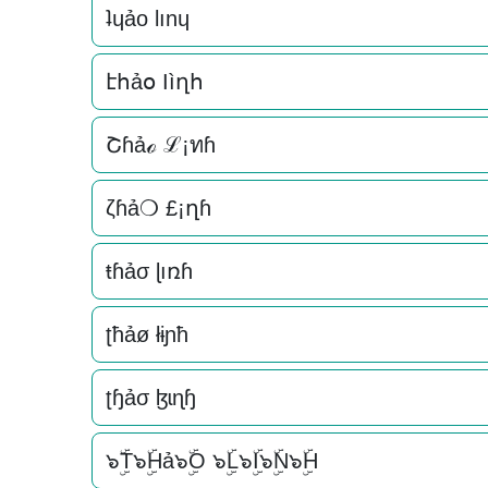
ʇɥảo lınɥ
էհảօ Ӏìղհ
Շɦảℴ ℒ¡ทɦ
ζɦả❍ £¡ղɦ
ŧɦảσ ɭıռɦ
ʈħảø łɨɲħ
ʈɧảσ ɮɩɳɧ
๖ۣۜT๖ۣۜHả๖ۣۜO ๖ۣۜL๖ۣۜI๖ۣۜN๖ۣۜH