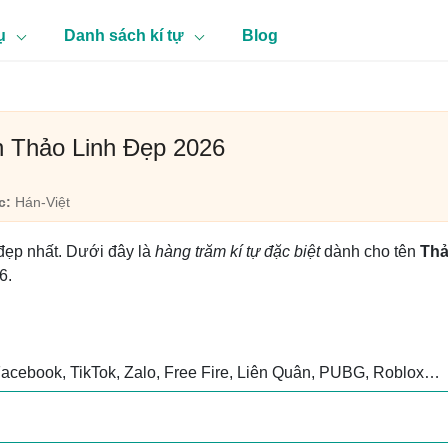
ụ
Danh sách kí tự
Blog
n Thảo Linh Đẹp 2026
c:
Hán-Việt
 đẹp nhất. Dưới đây là
hàng trăm kí tự đặc biệt
dành cho tên
Th
6.
Facebook, TikTok, Zalo, Free Fire, Liên Quân, PUBG, Roblox…