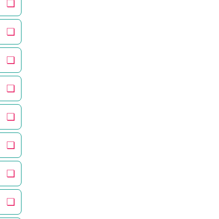
❏
❏
❏
❏
❏
❏
❏
❏