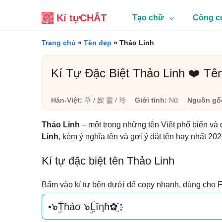
Kí tự
CHẤT
Tạo chữ
Công c
Trang chủ
»
Tên đẹp
»
Thảo Linh
Kí Tự Đặc Biệt Thảo Linh ❤️ Tê
Hán-Việt:
草 / 嫂 靈 / 玲
Giới tính:
Nữ
Nguồn gố
Thảo Linh
– một trong những tên Việt phổ biến và
Linh
, kèm ý nghĩa tên và gợi ý đặt tên hay nhất 202
Kí tự đặc biệt tên Thảo Linh
Bấm vào kí tự bên dưới để copy nhanh, dùng cho 
•๖ۣۜTɦảσ ๖ۣۜLĭηɦ✿҈