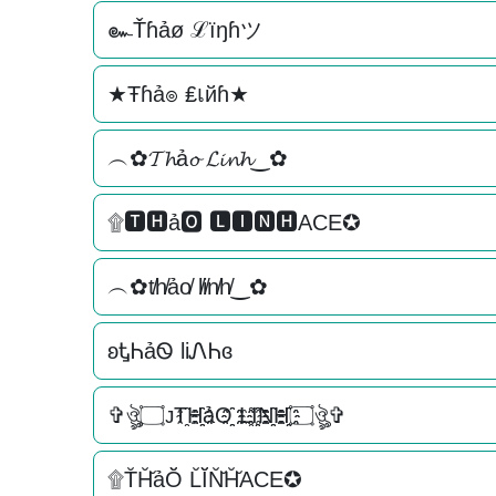
๛Ťɦảø ℒїŋɦツ
★Ŧɦả๏ ₤เйɦ★
︵✿𝓣𝓱ả𝓸 𝓛𝓲𝓷𝓱‿✿
۩🆃🅷ả🅾 🅻🅸🅽🅷ACE✪
︵✿t̸h̸ảo̸ l̸i̸n̸h̸‿✿
ʚᎿᏂảᏫ liᏁᏂɞ
✞ঔৣ۝ᴊT҈H҈҈ảO҈҈ L҈I҈҈N҈҈H҈҈۝ঔৣ✞
۩T̆H̆̆ảŎ̆ L̆Ĭ̆N̆̆H̆̆ACE✪