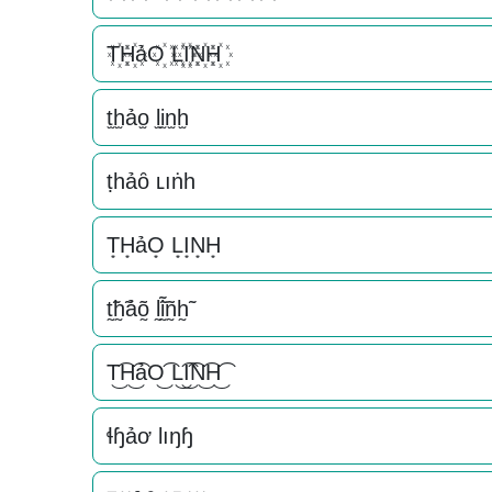
T꙰H꙰ảO꙰ L꙰I꙰N꙰H꙰
t̫h̫ảo̫ l̫i̫n̫h̫
ṭһảȏ ʟıṅһ
T͙H͙ảO͙ L͙I͙N͙H͙
t̰̃h̰̃ảõ̰ l̰̃ḭ̃ñ̰h̰̃
T͜͡H͜͡ảO͜͡ L͜͡I͜͡N͜͡H͜͡
ɬɧảơ Ɩıŋɧ