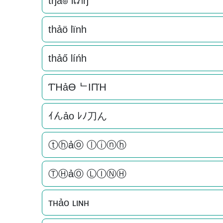
tђả๏ lเภђ
thảö lïnh
thảő líńh
ƬΉảӨ ᄂIПΉ
ｲんảo ﾚﾉ刀ん
ⓣⓗảⓞ ⓛⓘⓝⓗ
ⓉⒽảⓄ ⓁⒾⓃⒽ
тнảo ʟιɴн