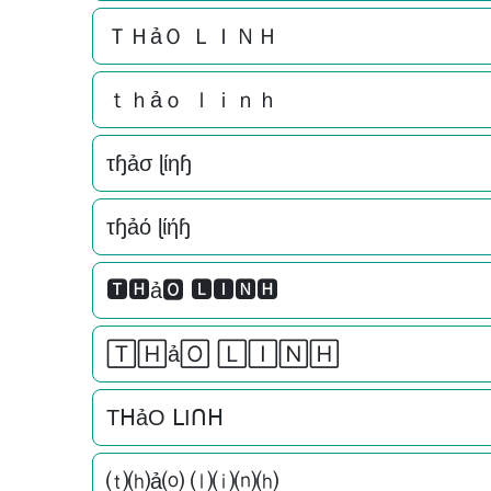
ＴＨảＯ ＬＩＮＨ
ｔｈảｏ ｌｉｎｈ
τɧảσ ɭίηɧ
τɧảό ɭίήɧ
🆃🅷ả🅾 🅻🅸🅽🅷
🅃🄷ả🄾 🄻🄸🄽🄷
TᕼảO ᒪIᑎᕼ
⒯⒣ả⒪ ⒧⒤⒩⒣