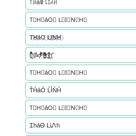
꓄ꃅảꂦ ꒒ꀤꈤꃅ
T⃟H⃟ảO⃟ L⃟I⃟N⃟H⃟
T҉H҉ảO҉ L҉I҉N҉H҉
t̘̟̼̉̈́͐͋͌̊h͚̖̜̍̃͐ảo͎̜̓̇ͫ̉͊ͨ͊ l͕͖͉̭̰ͬ̍ͤ͆̊ͨi̞̟̫̺ͭ̒ͭͣn͉̠̙͉̗̺̋̋̔ͧ̊h͚̖̜̍̃͐
T⃗H⃗ảO⃗ L⃗I⃗N⃗H⃗
T͛H͛ảO͛ L͛I͛N͛H͛
T⃒H⃒ảO⃒ L⃒I⃒N⃒H⃒
ᏆhảᎾ ᏞᎥᏁh