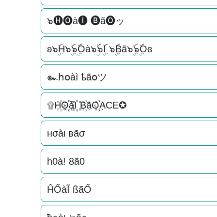
๖🅗🅞à🅘 🅑ã🅞ッ
ʚ๖ۣۜH๖ۣۜ๖ۣۜOà๖ۣۜ๖ۣۜI ๖ۣۜBã๖ۣۜ๖ۣۜOɞ
๛հօàì ҍãօツ
۩H꙰O꙰꙰àI꙰꙰ B꙰ãO꙰꙰ACE✪
нσàι вãσ
h0à! 8ã0
ĤŐàĨ ßãŐ