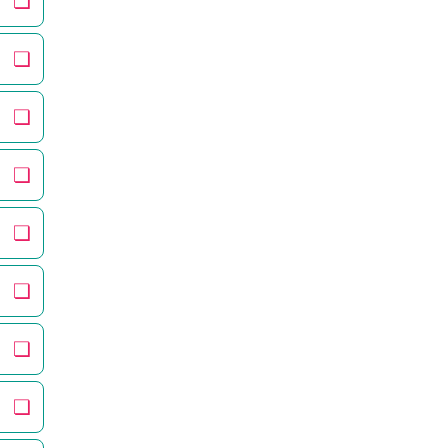
❏
❏
❏
❏
❏
❏
❏
❏