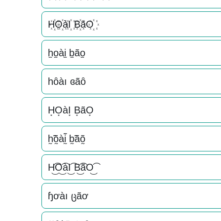
H꙰O꙰àI꙰ B꙰ãO꙰
h̫o̫ài̫ b̫ão̫
һȏàı ɞãȏ
H͙O͙àI͙ B͙ãO͙
h̰̃õ̰àḭ̃ b̰̃ãõ̰
H͜͡O͜͡àI͜͡ B͜͡ãO͜͡
ɧơàı ცãơ