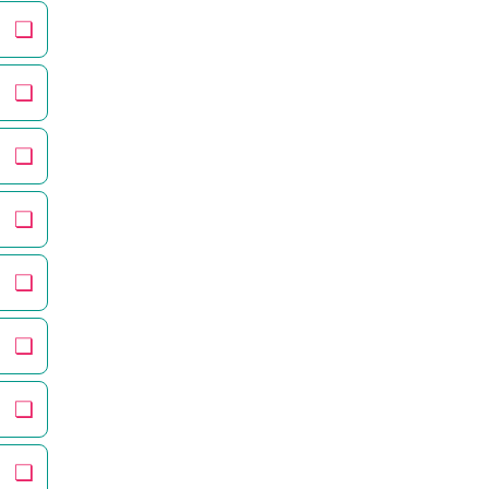
❏
❏
❏
❏
❏
❏
❏
❏