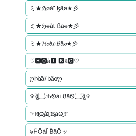
ミ★ℌøàї ɮãø★彡
ミ★ℌ๏àเ ßã๏★彡
ミ★𝓗𝓸à𝓲 𝓑ã𝓸★彡
♡🅷🅾à🅸 🅱ã🅾♡
ღh̸o̸ài̸ b̸ão̸ღ
✞ঔৣ۝ᴊᏂᏫài ᏰãᏫ۝ঔৣ✞
☞H҈O҈҈àI҈҈ B҈ãO҈҈☜
๖H̆Ŏ̆àĬ̆ B̆ãŎ̆ッ