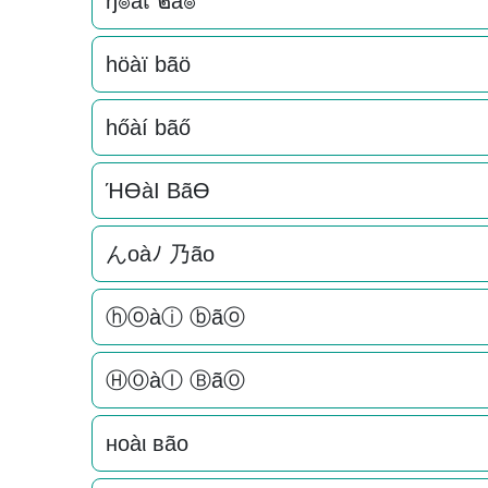
ђ๏àเ ๒ã๏
höàï bãö
hőàí bãő
ΉӨàI BãӨ
んoàﾉ 乃ão
ⓗⓞàⓘ ⓑãⓞ
ⒽⓄàⒾ ⒷãⓄ
нoàι ʙão