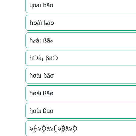
ɥoàı bão
հօàì ҍãօ
ɦℴà¡ ßãℴ
ɦ❍à¡ βã❍
ɦσàı ɓãσ
ħøàɨ ßãø
ɧσàɩ ßãσ
๖ۣۜH๖ۣۜOà๖ۣۜI ๖ۣۜBã๖ۣۜO