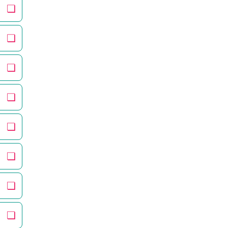
❏
❏
❏
❏
❏
❏
❏
❏