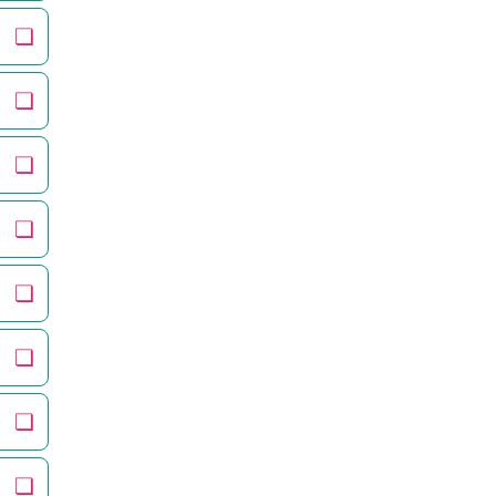
❏
❏
❏
❏
❏
❏
❏
❏