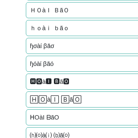
ＨＯàＩ ＢãＯ
ｈｏàｉ ｂãｏ
ɧσàί βãσ
ɧόàί βãό
🅷🅾à🅸 🅱ã🅾
🄷🄾à🄸 🄱ã🄾
ᕼOàI ᗷãO
⒣⒪à⒤ ⒝ã⒪