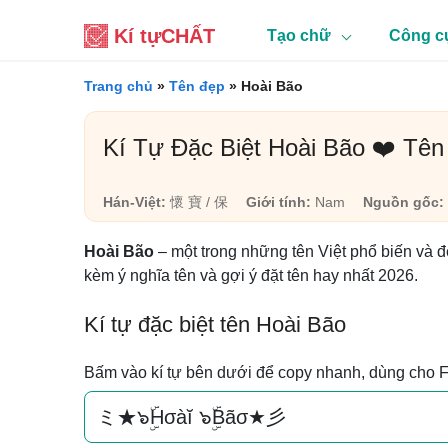
Kí tự
CHẤT
Tạo chữ
Công c
Trang chủ
»
Tên đẹp
»
Hoài Bão
Kí Tự Đặc Biệt Hoài Bão ❤️ Tê
Hán-Việt:
懷 寶 / 保
Giới tính:
Nam
Nguồn gốc:
Hoài Bão
– một trong những tên Việt phổ biến và 
kèm ý nghĩa tên và gợi ý đặt tên hay nhất 2026.
Kí tự đặc biệt tên Hoài Bão
Bấm vào kí tự bên dưới để copy nhanh, dùng cho 
ミ★๖ۣۜHσàĭ ๖ۣۜBãσ★彡