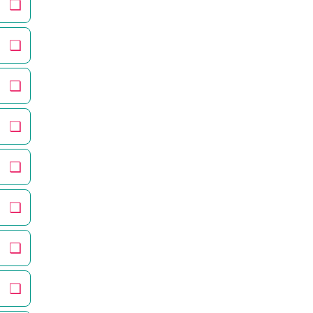
❏
❏
❏
❏
❏
❏
❏
❏