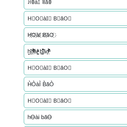
ꃅꂦàꀤ ꌃãꂦ
H⃟O⃟àI⃟ B⃟ãO⃟
H҉O҉àI҉ B҉ãO҉
h͚̖̜̍̃͐o͎̜̓̇ͫ̉͊ͨ͊ài̞̟̫̺ͭ̒ͭͣ b͎̣̫͈̥̗͒͌̃͑̔̾ͅão͎̜̓̇ͫ̉͊ͨ͊
H⃗O⃗àI⃗ B⃗ãO⃗
H͛O͛àI͛ B͛ãO͛
H⃒O⃒àI⃒ B⃒ãO⃒
hᎾàᎥ bãᎾ