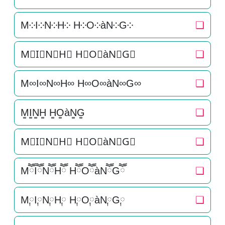
M༶I༶N༶H༶ H༶O༶àN༶G༶
❏
M⃕I⃕N⃕H⃕ H⃕O⃕àN⃕G⃕
❏
M∞I∞N∞H∞ H∞O∞àN∞G∞
❏
M͚I͚N͚H͚ H͚O͚àN͚G͚
❏
M⃒I⃒N⃒H⃒ H⃒O⃒àN⃒G⃒
❏
MཽIཽNཽHཽ HཽOཽàNཽGཽ
❏
M༙I༙N༙H༙ H༙O༙àN༙G༙
❏