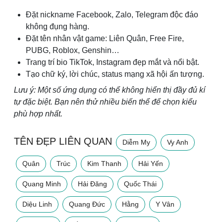
Đặt nickname Facebook, Zalo, Telegram độc đáo
không đụng hàng.
Đặt tên nhân vật game: Liên Quân, Free Fire,
PUBG, Roblox, Genshin…
Trang trí bio TikTok, Instagram đẹp mắt và nổi bật.
Tạo chữ ký, lời chúc, status mạng xã hội ấn tượng.
Lưu ý: Một số ứng dụng có thể không hiển thị đầy đủ kí
tự đặc biệt. Bạn nên thử nhiều biến thể để chọn kiểu
phù hợp nhất.
TÊN ĐẸP LIÊN QUAN
Diễm My
Vy Anh
Quân
Trúc
Kim Thanh
Hải Yến
Quang Minh
Hải Đăng
Quốc Thái
Diệu Linh
Quang Đức
Hằng
Y Vân