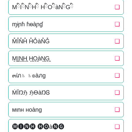
MིIིNིHི HིOིàNིGི
❏
ɱɨɲɦ ɦɵàɲɠ
❏
M͒I͒N͒H͒ H͒O͒àN͒G͒
❏
M̬̤̯I̬̤̯N̬̤̯H̬̤̯ H̬̤̯O̬̤̯àN̬̤̯G̬̤̯
❏
๓ίภ♄ ♄๏àภg
❏
ṀĬŊℌ ℌƟàŊᎶ
❏
мιnн нoàng
❏
🅜🅘🅝🅗 🅗🅞à🅝🅖
❏