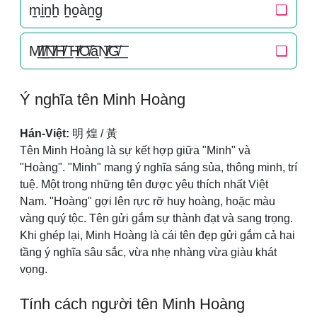
m̠i̠n̠h̠ h̠o̠àn̠g̠
❏
M̸͟͞I̸͟͞N̸͟͞H̸͟͞ H̸͟͞O̸͟͞àN̸͟͞G̸͟͞
❏
Ý nghĩa tên Minh Hoàng
Hán-Việt:
明 煌 / 黃
Tên Minh Hoàng là sự kết hợp giữa "Minh" và
"Hoàng". "Minh" mang ý nghĩa sáng sủa, thông minh, trí
tuệ. Một trong những tên được yêu thích nhất Việt
Nam. "Hoàng" gợi lên rực rỡ huy hoàng, hoặc màu
vàng quý tộc. Tên gửi gắm sự thành đạt và sang trọng.
Khi ghép lại, Minh Hoàng là cái tên đẹp gửi gắm cả hai
tầng ý nghĩa sâu sắc, vừa nhẹ nhàng vừa giàu khát
vọng.
Tính cách người tên Minh Hoàng