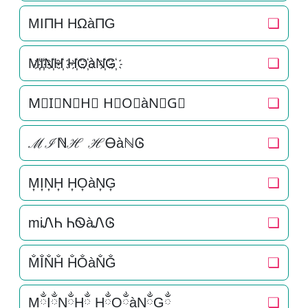
MIΠH HΩàΠG
❏
M҉I҉N҉H҉ H҉O҉àN҉G҉
❏
M⃜I⃜N⃜H⃜ H⃜O⃜àN⃜G⃜
❏
ℳℐℕℋ ℋᎾàℕᎶ
❏
M͎I͎N͎H͎ H͎O͎àN͎G͎
❏
miᏁᏂ ᏂᏫàᏁᎶ
❏
M̐I̐N̐H̐ H̐O̐àN̐G̐
❏
MྂIྂNྂHྂ HྂOྂàNྂGྂ
❏