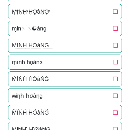
M̥ͦI̥ͦN̥ͦH̥ͦ H̥ͦO̥ͦàN̥ͦG̥ͦ
❏
ɱίn♄ ♄☯àng
❏
M͟͟I͟͟N͟͟H͟͟ H͟͟O͟͟àN͟͟G͟͟
❏
ṃıṅһ һọàṅɢ
❏
M̆ĬN̆H̆ H̆ŎàN̆Ğ
❏
ʍίηհ հσàηɡ
❏
M̆ĬN̆H̆ H̆ŎàN̆Ğ
❏
Mł₦Ҥ ҤØà₦G
❏