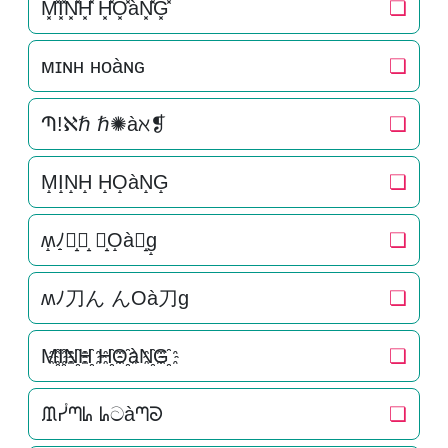
M͓̽I͓̽N͓̽H͓̽ H͓̽O͓̽àN͓̽G͓̽
❏
ᴍɪɴʜ ʜᴏàɴɢ
❏
Պ!ℵℏ ℏ✺àℵ❡
❏
M̝I̝N̝H̝ H̝O̝àN̝G̝
❏
ʍ̝ﾉ̝刀̝ん̝ ん̝O̝à刀̝g̝
❏
ʍﾉ刀ん んOà刀g
❏
M҈I҈N҈H҈ H҈O҈àN҈G҈
❏
ᙢᓮᘉᖺ ᖺටàᘉᘐ
❏