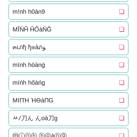
m!nh h0àn9
❏
MĨŃĤ ĤŐàŃĞ
❏
๓เภђ ђ๏àภﻮ
❏
mïnh höànġ
❏
míńh hőàńg
❏
MIПΉ ΉӨàПG
❏
ﾶﾉ刀ん んoà刀g
❏
ⓜⓘⓝⓗ ⓗⓞàⓝⓖ
❏