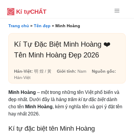
Kí tự
CHẤT
Trang chủ
»
Tên đẹp
»
Minh Hoàng
Kí Tự Đặc Biệt Minh Hoàng ❤️
Tên Minh Hoàng Đẹp 2026
Hán-Việt:
明 煌 / 黃
Giới tính:
Nam
Nguồn gốc:
Hán-Việt
Minh Hoàng
– một trong những tên Việt phổ biến và
đẹp nhất. Dưới đây là
hàng trăm kí tự đặc biệt
dành
cho tên
Minh Hoàng
, kèm ý nghĩa tên và gợi ý đặt tên
hay nhất 2026.
Kí tự đặc biệt tên Minh Hoàng