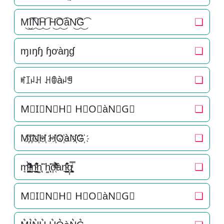
M͜͡I͜͡N͜͡H͜͡ H͜͡O͜͡àN͜͡G͜͡
❏
ɱıŋɧ ɧơàŋɠ
❏
ꎭꀤꈤꃅ ꃅꂦàꈤꁅ
❏
M⃟I⃟N⃟H⃟ H⃟O⃟àN⃟G⃟
❏
M҉I҉N҉H҉ H҉O҉àN҉G҉
❏
m̘͈̺̪͓ͩ͂̾ͪ̀̋i̞̟̫̺ͭ̒ͭͣn͉̠̙͉̗̺̋̋̔ͧ̊h͚̖̜̍̃͐ h͚̖̜̍̃͐o͎̜̓̇ͫ̉͊ͨ͊àn͉̠̙͉̗̺̋̋̔ͧ̊g͎͚̥͎͔͕ͥ̿
❏
M⃗I⃗N⃗H⃗ H⃗O⃗àN⃗G⃗
❏