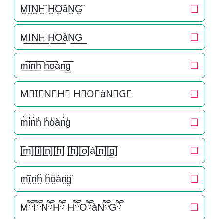
M̺͆I̺͆N̺͆H̺͆ H̺͆O̺͆àN̺͆G̺͆
❏
M͟I͟N͟H͟ H͟O͟àN͟G͟
❏
m̲̅i̲̅n̲̅h̲̅ h̲̅o̲̅àn̲̅g̲̅
❏
M⃣I⃣N⃣H⃣ H⃣O⃣àN⃣G⃣
❏
m̾i̾n̾h̾ h̾o̾àn̾g̾
❏
[̲̅m̲̅][̲̅i̲̅][̲̅n̲̅][̲̅h̲̅] [̲̅h̲̅][̲̅o̲̅]à[̲̅n̲̅][̲̅g̲̅]
❏
m̤̈ï̤n̤̈ḧ̤ ḧ̤ö̤àn̤̈g̤̈
❏
MཽIཽNཽHཽ HཽOཽàNཽGཽ
❏