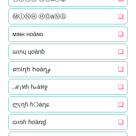
ⓂⒾⓃⒽ ⒽⓄàⓃⒼ
❏
мιɴн нoàɴԍ
❏
ɯınɥ ɥoànɓ
❏
ണìղհ հօàղℊ
❏
ℳ¡ทɦ ɦℴàทջ
❏
ლ¡ղɦ ɦ❍àղɕ
❏
ɷıռɦ ɦσàռɠ
❏