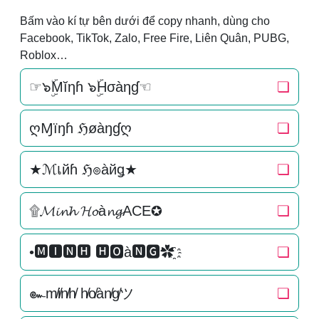
Bấm vào kí tự bên dưới để copy nhanh, dùng cho
Facebook, TikTok, Zalo, Free Fire, Liên Quân, PUBG,
Roblox…
☞๖ۣۜMĭηɦ ๖ۣۜHσàηɠ☜
❏
ღⱮїŋɦ ℌøàŋɠღ
❏
★ℳเйɦ ℌ๏àйǥ★
❏
۩𝓜𝓲𝓷𝓱 𝓗𝓸à𝓷𝓰ACE✪
❏
•🅼🅸🅽🅷 🅷🅾à🅽🅶✿҈
❏
๛m̸i̸n̸h̸ h̸o̸àn̸g̸ツ
❏