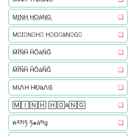
M̤̮I̤̮N̤̮H̤̮ H̤̮O̤̮àN̤̮G̤̮
❏
M⃘I⃘N⃘H⃘ H⃘O⃘àN⃘G⃘
❏
M᷈I᷈N᷈H᷈ H᷈O᷈àN᷈G᷈
❏
M͆I͆N͆H͆ H͆O͆àN͆G͆
❏
MIᏁH HᎧàᏁᎶ
❏
🄼🄸🄽🄷 🄷🄾à🄽🄶
❏
ฅརསཏ ཏ๑àསg
❏