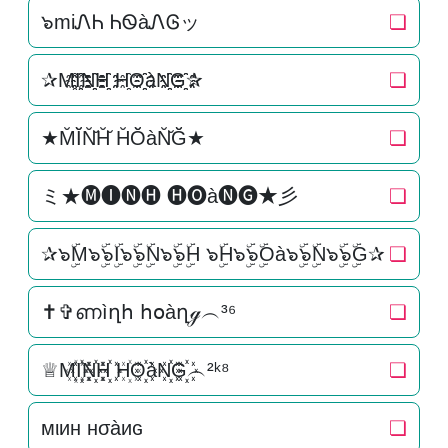
๖miᏁᏂ ᏂᏫàᏁᎶッ
❏
✰M҈I҈҈N҈҈H҈҈ H҈O҈҈àN҈҈G҈҈✰
❏
★M̆Ĭ̆N̆̆H̆̆ H̆Ŏ̆àN̆̆Ğ̆★
❏
ミ★🅜🅘🅝🅗 🅗🅞à🅝🅖★彡
❏
✰๖ۣۜM๖ۣۜ๖ۣۜI๖ۣۜ๖ۣۜN๖ۣۜ๖ۣۜH ๖ۣۜH๖ۣۜ๖ۣۜOà๖ۣۜ๖ۣۜN๖ۣۜ๖ۣۜG✰
❏
✝✞ണìղհ հօàղℊ︵³⁶
❏
♕M꙰I꙰꙰N꙰꙰H꙰꙰ H꙰O꙰꙰àN꙰꙰G꙰꙰︵²ᵏ⁸
❏
мιин нσàиɢ
❏