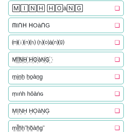
🄼🄸🄽🄷 🄷🄾à🄽🄶
❏
ᗰIᑎᕼ ᕼOàᑎG
❏
⒨⒤⒩⒣ ⒣⒪à⒩⒢
❏
M꙰I꙰N꙰H꙰ H꙰O꙰àN꙰G꙰
❏
m̫i̫n̫h̫ h̫o̫àn̫g̫
❏
ṃıṅһ һȏàṅɢ
❏
M͙I͙N͙H͙ H͙O͙àN͙G͙
❏
m̰̃ḭ̃ñ̰h̰̃ h̰̃õ̰àñ̰g̰̃
❏