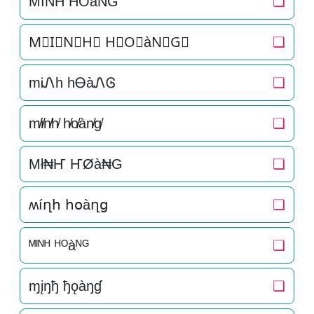
M͛I͛N͛H͛ H͛O͛àN͛G͛
❏
M⃒I⃒N⃒H⃒ H⃒O⃒àN⃒G⃒
❏
mᎥᏁh hᎾàᏁᎶ
❏
m̸i̸n̸h̸ h̸o̸àn̸g̸
❏
Mł₦Ҥ ҤØà₦G
❏
ʍíղհ հօàղց
❏
ᴹᴵᴺᴴ ᴴᴼàᴺᴳ
❏
ɱįŋђ ђǫàŋɠ
❏