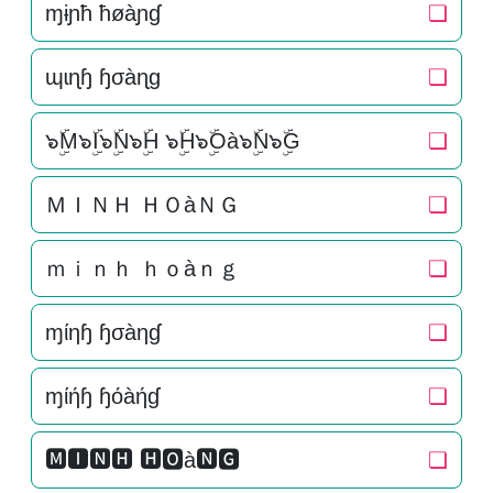
ɱɨɲħ ħøàɲɠ
❏
ɰɩɳɧ ɧσàɳɡ
❏
๖ۣۜM๖ۣۜI๖ۣۜN๖ۣۜH ๖ۣۜH๖ۣۜOà๖ۣۜN๖ۣۜG
❏
ＭＩＮＨ ＨＯàＮＧ
❏
ｍｉｎｈ ｈｏàｎｇ
❏
ɱίηɧ ɧσàηɠ
❏
ɱίήɧ ɧόàήɠ
❏
🅼🅸🅽🅷 🅷🅾à🅽🅶
❏