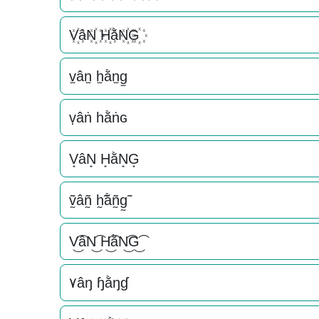
V꙰âN꙰ H꙰ằN꙰G꙰
v̫ân̫ h̫ằn̫g̫
ṿâṅ һằṅɢ
V͙âN͙ H͙ằN͙G͙
ṽ̰âñ̰ h̰̃ằñ̰g̰̃
V͜͡âN͜͡ H͜͡ằN͜͡G͜͡
۷âŋ ɧằŋɠ