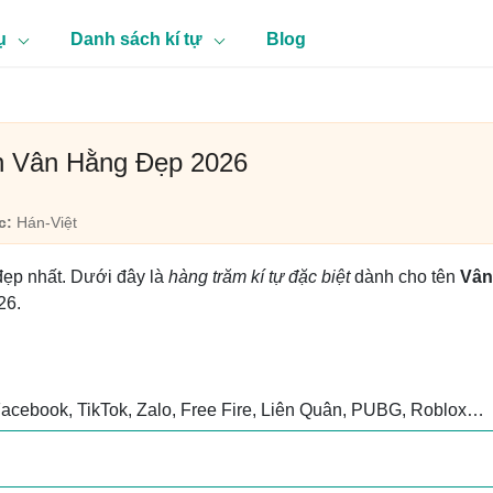
ụ
Danh sách kí tự
Blog
n Vân Hằng Đẹp 2026
c:
Hán-Việt
đẹp nhất. Dưới đây là
hàng trăm kí tự đặc biệt
dành cho tên
Vân
26.
Facebook, TikTok, Zalo, Free Fire, Liên Quân, PUBG, Roblox…