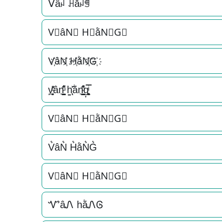
ᐯâꈤ ꃅằꈤꁅ
V⃟âN⃟ H⃟ằN⃟G⃟
V҉âN҉ H҉ằN҉G҉
v̪̩̜̜̙̜ͨ̽̄ân͉̠̙͉̗̺̋̋̔ͧ̊ h͚̖̜̍̃͐ằn͉̠̙͉̗̺̋̋̔ͧ̊g͎͚̥͎͔͕ͥ̿
V⃗âN⃗ H⃗ằN⃗G⃗
V͛âN͛ H͛ằN͛G͛
V⃒âN⃒ H⃒ằN⃒G⃒
ᏉâᏁ hằᏁᎶ