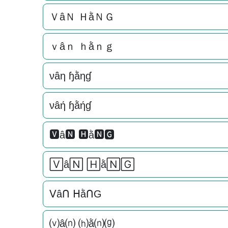
ＶâＮ ＨằＮＧ
ｖâｎ ｈằｎｇ
νâη ɧằηɠ
νâή ɧằήɠ
🆅â🅽 🅷ằ🅽🅶
🅅â🄽 🄷ằ🄽🄶
ᐯâᑎ ᕼằᑎG
⒱â⒩ ⒣ằ⒩⒢