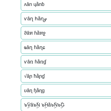
ʌân ɥằnɓ
ѵâղ հằղℊ
ϑâท ɦằทջ
ҩâղ ɦằղɕ
ѵâռ ɦằռɠ
√âɲ ħằɲɠ
ʋâɳ ɧằɳɡ
๖ۣۜVâ๖ۣۜN ๖ۣۜHằ๖ۣۜN๖ۣۜG