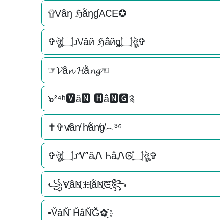
۩Vâŋ ℌằŋɠACE✪
✞ঔৣ۝ᴊVâй ℌằйǥ۝ঔৣ✞
☞𝓥â𝓷 𝓗ằ𝓷𝓰☜
๖²⁴ʱ🆅â🅽 🅷ằ🅽🅶༉
✝✞v̸ân̸ h̸ằn̸g̸︵³⁶
✞ঔৣ۝ᴊᏉâᏁ ᏂằᏁᎶ۝ঔৣ✞
꧁V҈âN҈҈ H҈ằN҈҈G҈҈꧂
•V̆âN̆̆ H̆ằN̆̆Ğ̆✿҈