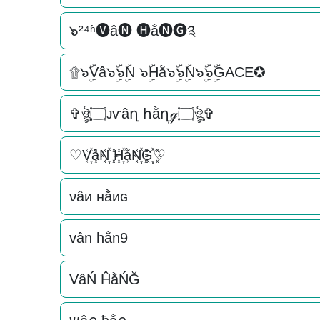
๖²⁴ʱ🅥â🅝 🅗ằ🅝🅖༉
۩๖ۣۜVâ๖ۣۜ๖ۣۜN ๖ۣۜHằ๖ۣۜ๖ۣۜN๖ۣۜ๖ۣۜGACE✪
✞ঔৣ۝ᴊѵâղ հằղℊ۝ঔৣ✞
♡V꙰âN꙰꙰ H꙰ằN꙰꙰G꙰꙰♡
νâи нằиɢ
vân hằn9
VâŃ ĤằŃĞ