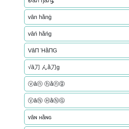
שâภ ђằภﻮ
vân hằnġ
vâń hằńg
VâП ΉằПG
√â刀 んằ刀g
ⓥâⓝ ⓗằⓝⓖ
ⓋâⓃ ⒽằⓃⒼ
vâɴ нằɴԍ