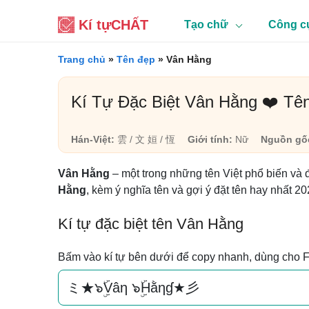
Kí tự
CHẤT
Tạo chữ
Công c
Trang chủ
»
Tên đẹp
»
Vân Hằng
Kí Tự Đặc Biệt Vân Hằng ❤️ Tê
Hán-Việt:
雲 / 文 姮 / 恆
Giới tính:
Nữ
Nguồn gố
Vân Hằng
– một trong những tên Việt phổ biến và 
Hằng
, kèm ý nghĩa tên và gợi ý đặt tên hay nhất 20
Kí tự đặc biệt tên Vân Hằng
Bấm vào kí tự bên dưới để copy nhanh, dùng cho 
ミ★๖ۣۜVâη ๖ۣۜHằηɠ★彡