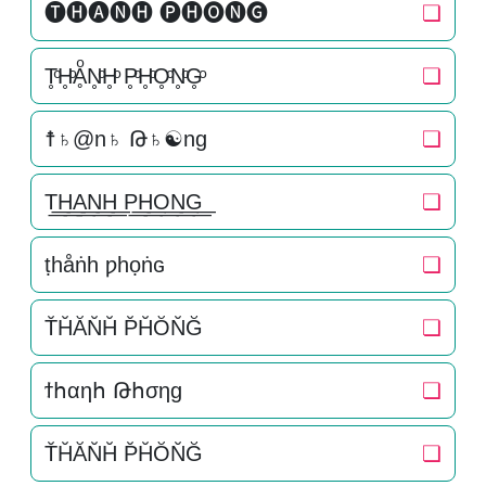
🅣🅗🅐🅝🅗 🅟🅗🅞🅝🅖
❏
T̥ͦH̥ͦḀͦN̥ͦH̥ͦ P̥ͦH̥ͦO̥ͦN̥ͦG̥ͦ
❏
☨♄@n♄ Թ♄☯ng
❏
T͟͟H͟͟A͟͟N͟͟H͟͟ P͟͟H͟͟O͟͟N͟͟G͟͟
❏
ṭһåṅһ ƿһọṅɢ
❏
T̆H̆ĂN̆H̆ P̆H̆ŎN̆Ğ
❏
ϯհαηհ Թհσηɡ
❏
T̆H̆ĂN̆H̆ P̆H̆ŎN̆Ğ
❏