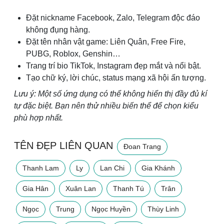
Đặt nickname Facebook, Zalo, Telegram độc đáo
không đụng hàng.
Đặt tên nhân vật game: Liên Quân, Free Fire,
PUBG, Roblox, Genshin…
Trang trí bio TikTok, Instagram đẹp mắt và nổi bật.
Tạo chữ ký, lời chúc, status mạng xã hội ấn tượng.
Lưu ý: Một số ứng dụng có thể không hiển thị đầy đủ kí
tự đặc biệt. Bạn nên thử nhiều biến thể để chọn kiểu
phù hợp nhất.
TÊN ĐẸP LIÊN QUAN
Đoan Trang
Thanh Lam
Ly
Lan Chi
Gia Khánh
Gia Hân
Xuân Lan
Thanh Tú
Trân
Ngọc
Trung
Ngọc Huyền
Thùy Linh