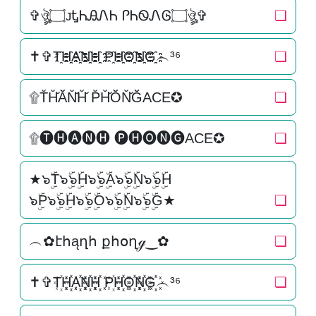
✞ঔৣ۝ᴊᎿᏂᎯᏁᏂ ᎵᏂᏫᏁᎶ۝ঔৣ✞
❏
✝✞T҈H҈҈A҈҈N҈҈H҈҈ P҈H҈҈O҈҈N҈҈G҈҈︵³⁶
❏
۩T̆H̆̆Ă̆N̆̆H̆̆ P̆H̆̆Ŏ̆N̆̆Ğ̆ACE✪
❏
۩🅣🅗🅐🅝🅗 🅟🅗🅞🅝🅖ACE✪
❏
★๖ۣۜT๖ۣۜ๖ۣۜH๖ۣۜ๖ۣۜA๖ۣۜ๖ۣۜN๖ۣۜ๖ۣۜH
๖ۣۜP๖ۣۜ๖ۣۜH๖ۣۜ๖ۣۜO๖ۣۜ๖ۣۜN๖ۣۜ๖ۣۜG★
❏
︵✿էհąղհ քհօղℊ‿✿
❏
✝✞T꙰H꙰꙰A꙰꙰N꙰꙰H꙰꙰ P꙰H꙰꙰O꙰꙰N꙰꙰G꙰꙰︵³⁶
❏