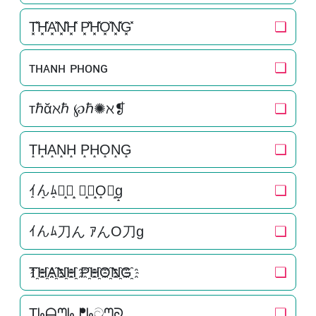
T͓̽H͓̽A͓̽N͓̽H͓̽ P͓̽H͓̽O͓̽N͓̽G͓̽
❏
ᴛʜᴀɴʜ ᴘʜᴏɴɢ
❏
тℏᾰℵℏ ℘ℏ✺ℵ❡
❏
T̝H̝A̝N̝H̝ P̝H̝O̝N̝G̝
❏
ｲ̝ん̝ﾑ̝刀̝ん̝ ｱ̝ん̝O̝刀̝g̝
❏
ｲんﾑ刀ん ｱんO刀g
❏
T҈H҈A҈N҈H҈ P҈H҈O҈N҈G҈
❏
Ʈᖺᗩᘉᖺ ᖰᖺටᘉᘐ
❏