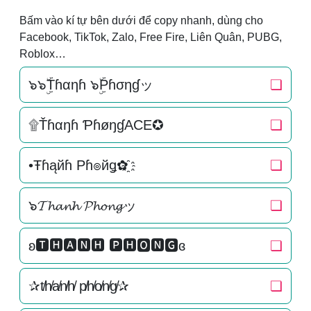
Bấm vào kí tự bên dưới để copy nhanh, dùng cho
Facebook, TikTok, Zalo, Free Fire, Liên Quân, PUBG,
Roblox…
๖๖ۣۜTɦαηɦ ๖ۣۜPɦσηɠッ
❏
۩Ťɦαŋɦ ƤɦøŋɠACE✪
❏
•Ŧɦąйɦ Pɦ๏йǥ✿҈
❏
๖𝓣𝓱𝓪𝓷𝓱 𝓟𝓱𝓸𝓷𝓰ッ
❏
ʚ🆃🅷🅰🅽🅷 🅿🅷🅾🅽🅶ɞ
❏
✰t̸h̸a̸n̸h̸ p̸h̸o̸n̸g̸✰
❏