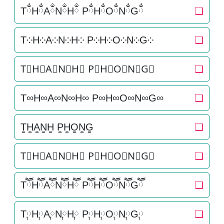
TྂHྂAྂNྂHྂ PྂHྂOྂNྂGྂ
❏
T༶H༶A༶N༶H༶ P༶H༶O༶N༶G༶
❏
T⃕H⃕A⃕N⃕H⃕ P⃕H⃕O⃕N⃕G⃕
❏
T∞H∞A∞N∞H∞ P∞H∞O∞N∞G∞
❏
T͚H͚A͚N͚H͚ P͚H͚O͚N͚G͚
❏
T⃒H⃒A⃒N⃒H⃒ P⃒H⃒O⃒N⃒G⃒
❏
TཽHཽAཽNཽHཽ PཽHཽOཽNཽGཽ
❏
T༙H༙A༙N༙H༙ P༙H༙O༙N༙G༙
❏