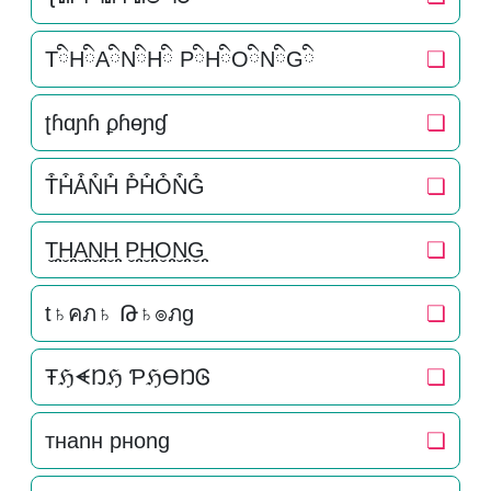
TིHིAིNིHི PིHིOིNིGི
❏
ʈɦɑɲɦ ϼɦɵɲɠ
❏
T͒H͒A͒N͒H͒ P͒H͒O͒N͒G͒
❏
T̬̤̯H̬̤̯A̬̤̯N̬̤̯H̬̤̯ P̬̤̯H̬̤̯O̬̤̯N̬̤̯G̬̤̯
❏
t♄คภ♄ Թ♄๏ภg
❏
ŦℌᗛŊℌ ƤℌƟŊᎶ
❏
тнanн pнong
❏