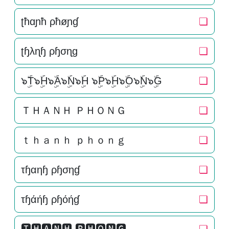
ʈħɑɲħ ρħøɲɠ
❏
ʈɧλɳɧ ρɧσɳɡ
❏
๖ۣۜT๖ۣۜH๖ۣۜA๖ۣۜN๖ۣۜH ๖ۣۜP๖ۣۜH๖ۣۜO๖ۣۜN๖ۣۜG
❏
ＴＨＡＮＨ ＰＨＯＮＧ
❏
ｔｈａｎｈ ｐｈｏｎｇ
❏
τɧαηɧ ρɧσηɠ
❏
τɧάήɧ ρɧόήɠ
❏