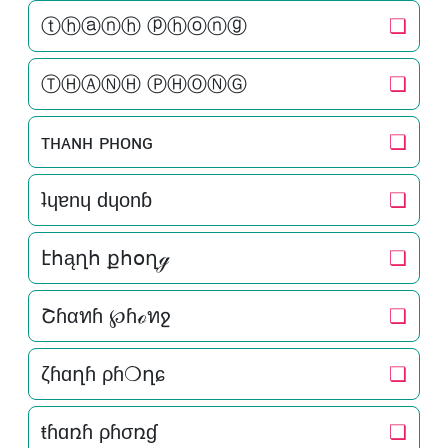
ⓣⓗⓐⓝⓗ ⓟⓗⓞⓝⓖ
❏
ⓉⒽⒶⓃⒽ ⓅⒽⓄⓃⒼ
❏
тнᴀɴн ᴘнoɴԍ
❏
ʇɥɐnɥ dɥonɓ
❏
էհąղհ քհօղℊ
❏
Շɦαทɦ ℘ɦℴทջ
❏
ζɦɑղɦ ρɦ❍ղɕ
❏
ŧɦɑռɦ ρɦσռɠ
❏