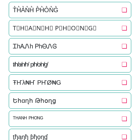
T͛H͛A͛N͛H͛ P͛H͛O͛N͛G͛
❏
T⃒H⃒A⃒N⃒H⃒ P⃒H⃒O⃒N⃒G⃒
❏
ᏆhᎪᏁh ᏢhᎾᏁᎶ
❏
t̸h̸a̸n̸h̸ p̸h̸o̸n̸g̸
❏
ŦҤλ₦Ҥ PҤØ₦G
❏
Եհɑղհ Թհօղց
❏
ᵀᴴᴬᴺᴴ ᴾᴴᴼᴺᴳ
❏
ţђąŋђ ƥђǫŋɠ
❏