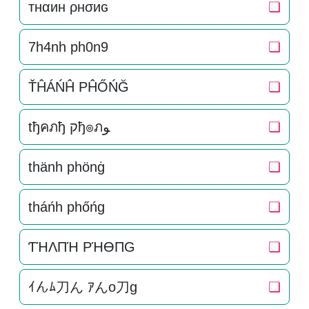
тнαин ρнσиɢ
❏
7h4nh ph0n9
❏
ŤĤÁŃĤ PĤŐŃĞ
❏
tђคภђ קђ๏ภﻮ
❏
thänh phönġ
❏
tháńh phőńg
❏
ƬΉΛПΉ PΉӨПG
❏
ｲんﾑ刀ん ｱんo刀g
❏