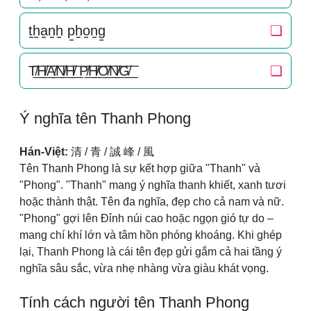
t̠h̠a̠n̠h̠ p̠h̠o̠n̠g̠
❏
T̸͟͞H̸͟͞A̸͟͞N̸͟͞H̸͟͞ P̸͟͞H̸͟͞O̸͟͞N̸͟͞G̸͟͞
❏
Ý nghĩa tên Thanh Phong
Hán-Việt:
清 / 青 / 誠 峰 / 風
Tên Thanh Phong là sự kết hợp giữa "Thanh" và
"Phong". "Thanh" mang ý nghĩa thanh khiết, xanh tươi
hoặc thành thật. Tên đa nghĩa, đẹp cho cả nam và nữ.
"Phong" gợi lên Đỉnh núi cao hoặc ngọn gió tự do –
mang chí khí lớn và tâm hồn phóng khoáng. Khi ghép
lại, Thanh Phong là cái tên đẹp gửi gắm cả hai tầng ý
nghĩa sâu sắc, vừa nhẹ nhàng vừa giàu khát vọng.
Tính cách người tên Thanh Phong