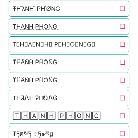
ŦҤλ₦Ҥ PҤØ₦G
❏
T̤̮H̤̮A̤̮N̤̮H̤̮ P̤̮H̤̮O̤̮N̤̮G̤̮
❏
T⃘H⃘A⃘N⃘H⃘ P⃘H⃘O⃘N⃘G⃘
❏
T᷈H᷈A᷈N᷈H᷈ P᷈H᷈O᷈N᷈G᷈
❏
T͆H͆A͆N͆H͆ P͆H͆O͆N͆G͆
❏
THᏘᏁH ᎮHᎧᏁᎶ
❏
🅃🄷🄰🄽🄷 🄿🄷🄾🄽🄶
❏
₮ཏศསཏ ♇ཏ๑སg
❏