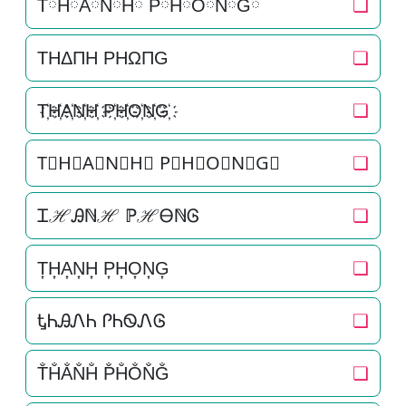
TཽHཽAཽNཽHཽ PཽHཽOཽNཽGཽ
❏
THΔΠH PHΩΠG
❏
T҉H҉A҉N҉H҉ P҉H҉O҉N҉G҉
❏
T⃜H⃜A⃜N⃜H⃜ P⃜H⃜O⃜N⃜G⃜
❏
ᏆℋᎯℕℋ ℙℋᎾℕᎶ
❏
T͎H͎A͎N͎H͎ P͎H͎O͎N͎G͎
❏
ᎿᏂᎯᏁᏂ ᎵᏂᏫᏁᎶ
❏
T̐H̐A̐N̐H̐ P̐H̐O̐N̐G̐
❏