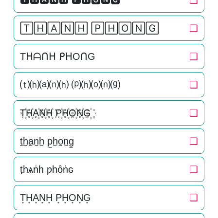
🆃🅷🅰🅽🅷 🅿🅷🅾🅽🅶
❏
🅃🄷🄰🄽🄷 🄿🄷🄾🄽🄶
❏
Tᕼᗩᑎᕼ ᑭᕼOᑎG
❏
⒯⒣⒜⒩⒣ ⒫⒣⒪⒩⒢
❏
T꙰H꙰A꙰N꙰H꙰ P꙰H꙰O꙰N꙰G꙰
❏
t̫h̫a̫n̫h̫ p̫h̫o̫n̫g̫
❏
ṭһѧṅһ ƿһȏṅɢ
❏
T͙H͙A͙N͙H͙ P͙H͙O͙N͙G͙
❏