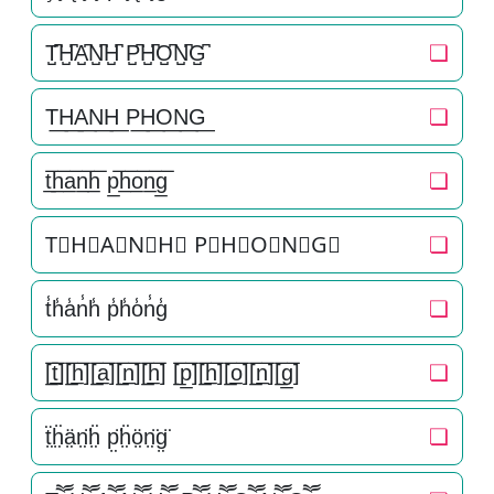
T̺͆H̺͆A̺͆N̺͆H̺͆ P̺͆H̺͆O̺͆N̺͆G̺͆
❏
T͟H͟A͟N͟H͟ P͟H͟O͟N͟G͟
❏
t̲̅h̲̅a̲̅n̲̅h̲̅ p̲̅h̲̅o̲̅n̲̅g̲̅
❏
T⃣H⃣A⃣N⃣H⃣ P⃣H⃣O⃣N⃣G⃣
❏
t̾h̾a̾n̾h̾ p̾h̾o̾n̾g̾
❏
[̲̅t̲̅][̲̅h̲̅][̲̅a̲̅][̲̅n̲̅][̲̅h̲̅] [̲̅p̲̅][̲̅h̲̅][̲̅o̲̅][̲̅n̲̅][̲̅g̲̅]
❏
ẗ̤ḧ̤ä̤n̤̈ḧ̤ p̤̈ḧ̤ö̤n̤̈g̤̈
❏