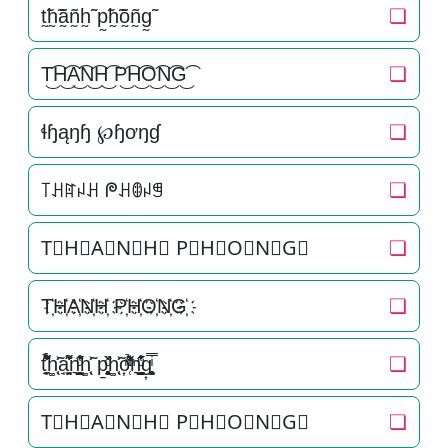
t̰̃h̰̃ã̰ñ̰h̰̃ p̰̃h̰̃õ̰ñ̰g̰̃
❏
T͜͡H͜͡A͜͡N͜͡H͜͡ P͜͡H͜͡O͜͡N͜͡G͜͡
❏
ɬɧąŋɧ ℘ɧơŋɠ
❏
꓄ꃅꍏꈤꃅ ᖘꃅꂦꈤꁅ
❏
T⃟H⃟A⃟N⃟H⃟ P⃟H⃟O⃟N⃟G⃟
❏
T҉H҉A҉N҉H҉ P҉H҉O҉N҉G҉
❏
t̘̟̼̉̈́͐͋͌̊h͚̖̜̍̃͐a̘̫͈̭͌͛͌̇̇̍n͉̠̙͉̗̺̋̋̔ͧ̊h͚̖̜̍̃͐ p̱̱̬̻̞̩͎̌ͦ̏h͚̖̜̍̃͐o͎̜̓̇ͫ̉͊ͨ͊n͉̠̙͉̗̺̋̋̔ͧ̊g͎͚̥͎͔͕ͥ̿
❏
T⃗H⃗A⃗N⃗H⃗ P⃗H⃗O⃗N⃗G⃗
❏