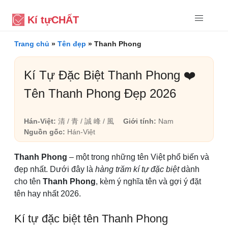
Kí tự
CHẤT
Trang chủ
»
Tên đẹp
»
Thanh Phong
Kí Tự Đặc Biệt Thanh Phong ❤️
Tên Thanh Phong Đẹp 2026
Hán-Việt:
清 / 青 / 誠 峰 / 風
Giới tính:
Nam
Nguồn gốc:
Hán-Việt
Thanh Phong
– một trong những tên Việt phổ biến và
đẹp nhất. Dưới đây là
hàng trăm kí tự đặc biệt
dành
cho tên
Thanh Phong
, kèm ý nghĩa tên và gợi ý đặt
tên hay nhất 2026.
Kí tự đặc biệt tên Thanh Phong