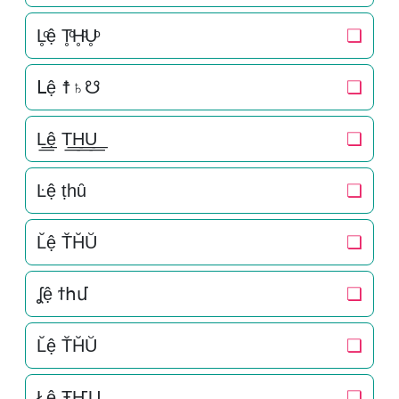
L̥ͦệ T̥ͦH̥ͦU̥ͦ
❏
ᒪệ ☨♄☋
❏
L͟͟ệ T͟͟H͟͟U͟͟
❏
Ŀệ ṭһȗ
❏
L̆ệ T̆H̆Ŭ
❏
ʆệ ϯհմ
❏
L̆ệ T̆H̆Ŭ
❏
Łệ ŦҤU
❏