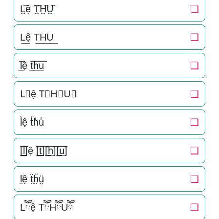
L̺͆ệ T̺͆H̺͆U̺͆
❏
L͟ệ T͟H͟U͟
❏
l̲̅ệ t̲̅h̲̅u̲̅
❏
L⃣ệ T⃣H⃣U⃣
❏
l̾ệ t̾h̾u̾
❏
[̲̅l̲̅]ệ [̲̅t̲̅][̲̅h̲̅][̲̅u̲̅]
❏
l̤̈ệ ẗ̤ḧ̤ṳ̈
❏
Lཽệ TཽHཽUཽ
❏