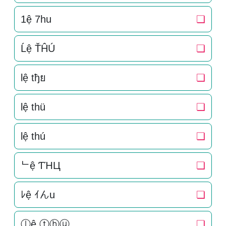
1ệ 7hu
❏
Ĺệ ŤĤÚ
❏
lệ tђย
❏
lệ thü
❏
lệ thú
❏
ᄂệ ƬΉЦ
❏
ﾚệ ｲんu
❏
ⓛệ ⓣⓗⓤ
❏