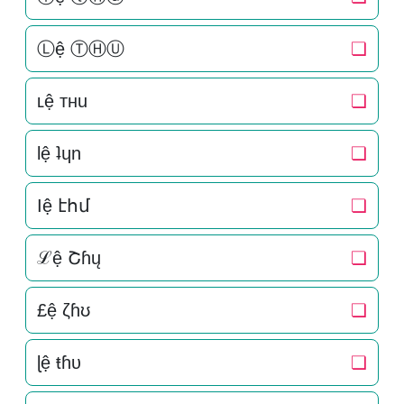
Ⓛệ ⓉⒽⓊ
❏
ʟệ тнu
❏
lệ ʇɥn
❏
Ӏệ էհմ
❏
ℒệ Շɦų
❏
£ệ ζɦʊ
❏
ɭệ ŧɦυ
❏