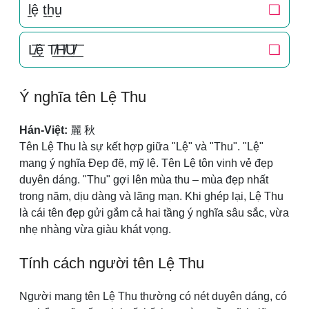
l̠ệ t̠h̠u̠
❏
L̸͟͞ệ T̸͟͞H̸͟͞U̸͟͞
❏
Ý nghĩa tên Lệ Thu
Hán-Việt:
麗 秋
Tên Lệ Thu là sự kết hợp giữa "Lệ" và "Thu". "Lệ"
mang ý nghĩa Đẹp đẽ, mỹ lệ. Tên Lệ tôn vinh vẻ đẹp
duyên dáng. "Thu" gợi lên mùa thu – mùa đẹp nhất
trong năm, dịu dàng và lãng mạn. Khi ghép lại, Lệ Thu
là cái tên đẹp gửi gắm cả hai tầng ý nghĩa sâu sắc, vừa
nhẹ nhàng vừa giàu khát vọng.
Tính cách người tên Lệ Thu
Người mang tên Lệ Thu thường có nét duyên dáng, có