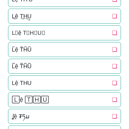
L̤̮ệ T̤̮H̤̮Ṳ̮
❏
L⃘ệ T⃘H⃘U⃘
❏
L᷈ệ T᷈H᷈U᷈
❏
L͆ệ T͆H͆U͆
❏
Lệ THU
❏
🄻ệ 🅃🄷🅄
❏
ʆệ ₮ཏມ
❏