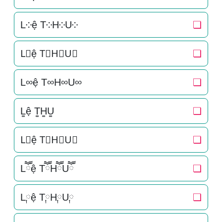
L༶ệ T༶H༶U༶
❏
L⃕ệ T⃕H⃕U⃕
❏
L∞ệ T∞H∞U∞
❏
L͚ệ T͚H͚U͚
❏
L⃒ệ T⃒H⃒U⃒
❏
Lཽệ TཽHཽUཽ
❏
L༙ệ T༙H༙U༙
❏