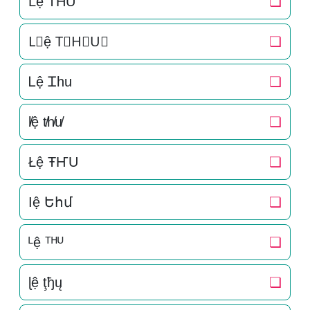
L͛ệ T͛H͛U͛
❏
L⃒ệ T⃒H⃒U⃒
❏
Ꮮệ Ꮖhu
❏
l̸ệ t̸h̸u̸
❏
Łệ ŦҤU
❏
Ӏệ Եհմ
❏
ᴸệ ᵀᴴᵁ
❏
ɭệ ţђų
❏