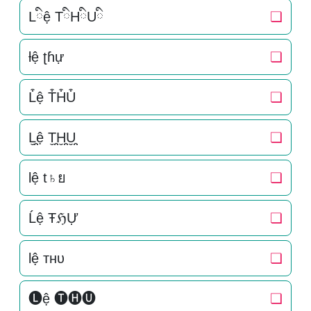
Lིệ TིHིUི
❏
ƚệ ʈɦự
❏
L͒ệ T͒H͒U͒
❏
L̬̤̯ệ T̬̤̯H̬̤̯U̬̤̯
❏
lệ t♄ย
❏
Ĺệ ŦℌỰ
❏
lệ тнυ
❏
🅛ệ 🅣🅗🅤
❏