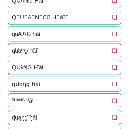
Q͛U͛A͛N͛G͛ H͛ảI͛
❏
Q⃒U⃒A⃒N⃒G⃒ H⃒ảI⃒
❏
quᎪᏁᎶ hảᎥ
❏
q̸u̸a̸n̸g̸ h̸ải̸
❏
QUλ₦G Ҥảł
❏
զմɑղց հảí
❏
ᵟᵁᴬᴺᴳ ᴴảᴵ
❏
ʠųąŋɠ ђảį
❏