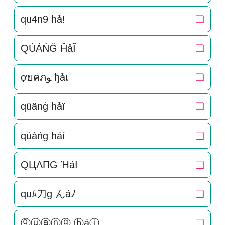
qu4n9 hả!
❏
QÚÁŃĞ ĤảĨ
❏
ợยคภﻮ ђảเ
❏
qüänġ hảï
❏
qúáńg hảí
❏
QЦΛПG ΉảI
❏
quﾑ刀g んảﾉ
❏
ⓠⓤⓐⓝⓖ ⓗảⓘ
❏