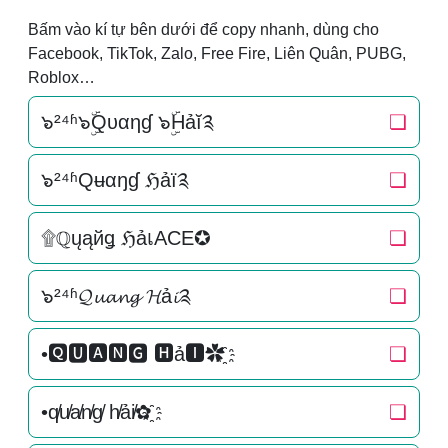
Bấm vào kí tự bên dưới để copy nhanh, dùng cho
Facebook, TikTok, Zalo, Free Fire, Liên Quân, PUBG,
Roblox…
๖²⁴ʱ๖ۣۜQυαηɠ ๖ۣۜHảĭ༉
❏
๖²⁴ʱQʉαŋɠ ℌảї༉
❏
۩ℚųąйǥ ℌảเACE✪
❏
๖²⁴ʱ𝓠𝓾𝓪𝓷𝓰 𝓗ả𝓲༉
❏
•🆀🆄🅰🅽🅶 🅷ả🅸✿҈
❏
•q̸u̸a̸n̸g̸ h̸ải̸✿҈
❏