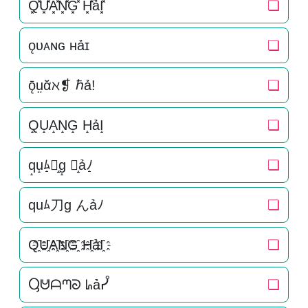
Q͓̽U͓̽A͓̽N͓̽G͓̽ H͓̽ảI͓̽
❏
ǫᴜᴀɴɢ ʜảɪ
❏
ǭṳᾰℵ❡ ℏả!
❏
Q̝U̝A̝N̝G̝ H̝ảI̝
❏
q̝u̝ﾑ̝刀̝g̝ ん̝ảﾉ̝
❏
quﾑ刀g んảﾉ
❏
Q҈U҈A҈N҈G҈ H҈ảI҈
❏
Ⴓᕰᗩᘉᘐ ᖺảᓮ
❏