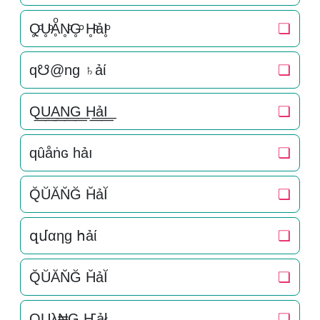
Q̥ͦU̥ͦḀͦN̥ͦG̥ͦ H̥ͦảI̥ͦ
❏
q☋@ng ♄ảί
❏
Q͟͟U͟͟A͟͟N͟͟G͟͟ H͟͟ảI͟͟
❏
qȗåṅɢ һảı
❏
Q̆ŬĂN̆Ğ H̆ảĬ
❏
զմαηɡ հảί
❏
Q̆ŬĂN̆Ğ H̆ảĬ
❏
QUλ₦G Ҥảł
❏