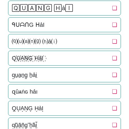
🅀🅄🄰🄽🄶 🄷ả🄸
❏
ᑫᑌᗩᑎG ᕼảI
❏
⒬⒰⒜⒩⒢ ⒣ả⒤
❏
Q꙰U꙰A꙰N꙰G꙰ H꙰ảI꙰
❏
q̫u̫a̫n̫g̫ h̫ải̫
❏
զȗѧṅɢ һảı
❏
Q͙U͙A͙N͙G͙ H͙ảI͙
❏
q̰̃ṵ̃ã̰ñ̰g̰̃ h̰̃ảḭ̃
❏