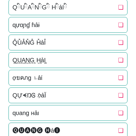
QིUིAིNིGི HིảIི
❏
ɋựɑɲɠ ɦảɨ
❏
Q͒U͒A͒N͒G͒ H͒ảI͒
❏
Q̬̤̯U̬̤̯A̬̤̯N̬̤̯G̬̤̯ H̬̤̯ảI̬̤̯
❏
ợยคภg ♄ảί
❏
QỰᗛŊᎶ ℌảĬ
❏
qυang нảι
❏
🅠🅤🅐🅝🅖 🅗ả🅘
❏