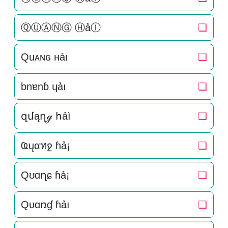
ⓆⓊⒶⓃⒼ ⒽảⒾ
❏
Quᴀɴԍ нảι
❏
bnɐnɓ ɥảı
❏
զմąղℊ հảì
❏
Ҩųαทջ ɦả¡
❏
Qʊɑղɕ ɦả¡
❏
Qυɑռɠ ɦảı
❏