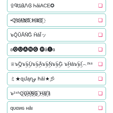
۩ᏄᏌᎯᏁᎶ ᏂảiACE✪
❏
•Q҈U҈҈A҈҈N҈҈G҈҈ H҈ảI҈҈✿҈
❏
๖Q̆Ŭ̆Ă̆N̆̆Ğ̆ H̆ảĬ̆ッ
❏
ʚ🅠🅤🅐🅝🅖 🅗ả🅘ɞ
❏
♕๖ۣۜQ๖ۣۜ๖ۣۜU๖ۣۜ๖ۣۜA๖ۣۜ๖ۣۜN๖ۣۜ๖ۣۜG ๖ۣۜHả๖ۣۜ๖ۣۜI︵²ᵏ⁸
❏
ミ★զմąղℊ հảì★彡
❏
๖²⁴ʱQ꙰U꙰꙰A꙰꙰N꙰꙰G꙰꙰ H꙰ảI꙰꙰༉
❏
qυαиɢ нảι
❏