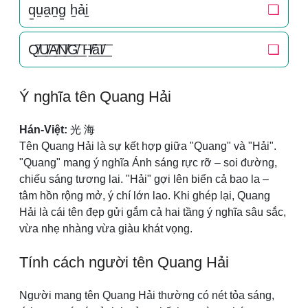
q̠u̠a̠n̠g̠ h̠ải̠
❏
Q̸͟͞U̸͟͞A̸͟͞N̸͟͞G̸͟͞ H̸͟͞ảI̸͟͞
❏
Ý nghĩa tên Quang Hải
Hán-Việt:
光 海
Tên Quang Hải là sự kết hợp giữa "Quang" và "Hải".
"Quang" mang ý nghĩa Ánh sáng rực rỡ – soi đường,
chiếu sáng tương lai. "Hải" gợi lên biển cả bao la –
tâm hồn rộng mở, ý chí lớn lao. Khi ghép lại, Quang
Hải là cái tên đẹp gửi gắm cả hai tầng ý nghĩa sâu sắc,
vừa nhẹ nhàng vừa giàu khát vọng.
Tính cách người tên Quang Hải
Người mang tên Quang Hải thường có nét tỏa sáng,