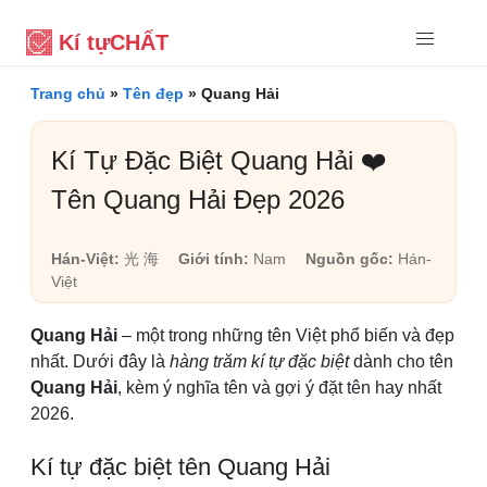
Kí tự
CHẤT
Trang chủ
»
Tên đẹp
»
Quang Hải
Kí Tự Đặc Biệt Quang Hải ❤️
Tên Quang Hải Đẹp 2026
Hán-Việt:
光 海
Giới tính:
Nam
Nguồn gốc:
Hán-
Việt
Quang Hải
– một trong những tên Việt phổ biến và đẹp
nhất. Dưới đây là
hàng trăm kí tự đặc biệt
dành cho tên
Quang Hải
, kèm ý nghĩa tên và gợi ý đặt tên hay nhất
2026.
Kí tự đặc biệt tên Quang Hải