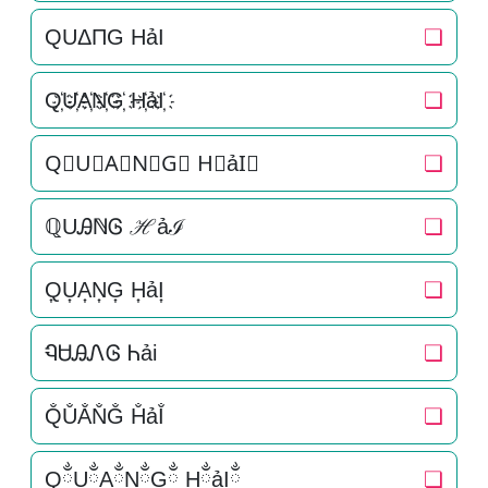
QUΔΠG HảI
❏
Q҉U҉A҉N҉G҉ H҉ảI҉
❏
Q⃜U⃜A⃜N⃜G⃜ H⃜ảI⃜
❏
ℚUᎯℕᎶ ℋảℐ
❏
Q͎U͎A͎N͎G͎ H͎ảI͎
❏
ᏄᏌᎯᏁᎶ Ꮒải
❏
Q̐U̐A̐N̐G̐ H̐ảI̐
❏
QྂUྂAྂNྂGྂ HྂảIྂ
❏