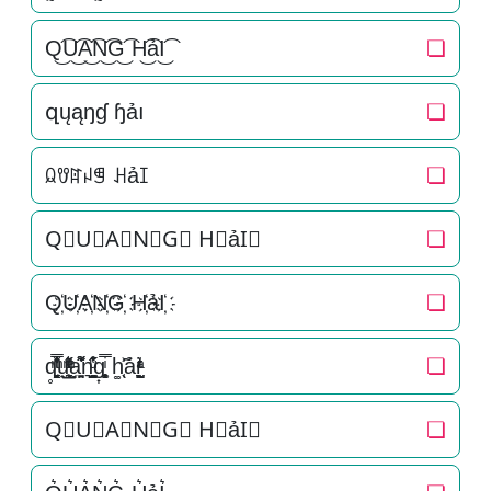
Q͜͡U͜͡A͜͡N͜͡G͜͡ H͜͡ảI͜͡
❏
զųąŋɠ ɧảı
❏
ꆰꀎꍏꈤꁅ ꃅảꀤ
❏
Q⃟U⃟A⃟N⃟G⃟ H⃟ảI⃟
❏
Q҉U҉A҉N҉G҉ H҉ảI҉
❏
q̥̳̭̘̳͔̹̄ͫ̔̌ͭ̿̓ͅu̟͎̲͕̼̳͉̲ͮͫͭ̋ͭ͛ͣ̈a̘̫͈̭͌͛͌̇̇̍n͉̠̙͉̗̺̋̋̔ͧ̊g͎͚̥͎͔͕ͥ̿ h͚̖̜̍̃͐ải̞̟̫̺ͭ̒ͭͣ
❏
Q⃗U⃗A⃗N⃗G⃗ H⃗ảI⃗
❏