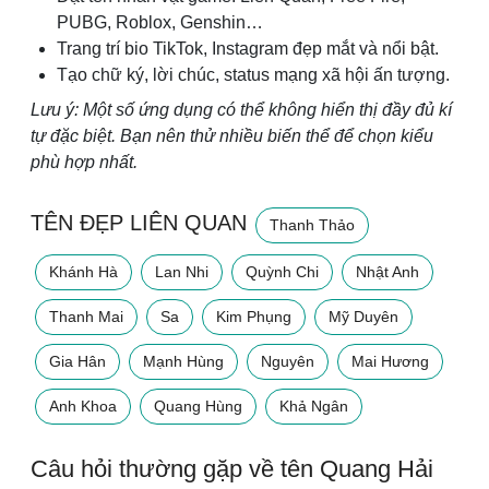
PUBG, Roblox, Genshin…
Trang trí bio TikTok, Instagram đẹp mắt và nổi bật.
Tạo chữ ký, lời chúc, status mạng xã hội ấn tượng.
Lưu ý: Một số ứng dụng có thể không hiển thị đầy đủ kí
tự đặc biệt. Bạn nên thử nhiều biến thể để chọn kiểu
phù hợp nhất.
TÊN ĐẸP LIÊN QUAN
Thanh Thảo
Khánh Hà
Lan Nhi
Quỳnh Chi
Nhật Anh
Thanh Mai
Sa
Kim Phụng
Mỹ Duyên
Gia Hân
Mạnh Hùng
Nguyên
Mai Hương
Anh Khoa
Quang Hùng
Khả Ngân
Câu hỏi thường gặp về tên Quang Hải