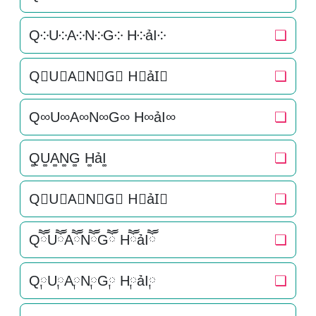
Q༶U༶A༶N༶G༶ H༶ảI༶
❏
Q⃕U⃕A⃕N⃕G⃕ H⃕ảI⃕
❏
Q∞U∞A∞N∞G∞ H∞ảI∞
❏
Q͚U͚A͚N͚G͚ H͚ảI͚
❏
Q⃒U⃒A⃒N⃒G⃒ H⃒ảI⃒
❏
QཽUཽAཽNཽGཽ HཽảIཽ
❏
Q༙U༙A༙N༙G༙ H༙ảI༙
❏