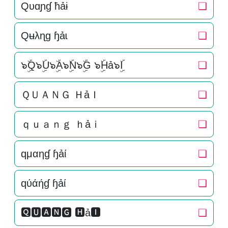
Qυɑɲɠ ħảɨ
❏
Qʉλɳɡ ɧảɩ
❏
๖ۣۜQ๖ۣۜU๖ۣۜA๖ۣۜN๖ۣۜG ๖ۣۜHả๖ۣۜI
❏
ＱＵＡＮＧ ＨảＩ
❏
ｑｕａｎｇ ｈảｉ
❏
qμαηɠ ɧảί
❏
qύάήɠ ɧảί
❏
🆀🆄🅰🅽🅶 🅷ả🅸
❏