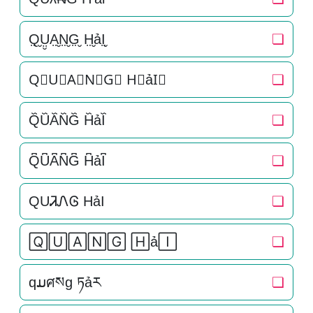
Q̤̮Ṳ̮A̤̮N̤̮G̤̮ H̤̮ảI̤̮
❏
Q⃘U⃘A⃘N⃘G⃘ H⃘ảI⃘
❏
Q᷈U᷈A᷈N᷈G᷈ H᷈ảI᷈
❏
Q͆U͆A͆N͆G͆ H͆ảI͆
❏
QUᏘᏁᎶ HảI
❏
🅀🅄🄰🄽🄶 🄷ả🄸
❏
qມศསg ཏảར
❏