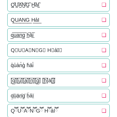
Q̺͆U̺͆A̺͆N̺͆G̺͆ H̺͆ảI̺͆
❏
Q͟U͟A͟N͟G͟ H͟ảI͟
❏
q̲̅u̲̅a̲̅n̲̅g̲̅ h̲̅ải̲̅
❏
Q⃣U⃣A⃣N⃣G⃣ H⃣ảI⃣
❏
q̾u̾a̾n̾g̾ h̾ải̾
❏
[̲̅q̲̅][̲̅u̲̅][̲̅a̲̅][̲̅n̲̅][̲̅g̲̅] [̲̅h̲̅]ả[̲̅i̲̅]
❏
q̤̈ṳ̈ä̤n̤̈g̤̈ ḧ̤ảï̤
❏
QཽUཽAཽNཽGཽ HཽảIཽ
❏