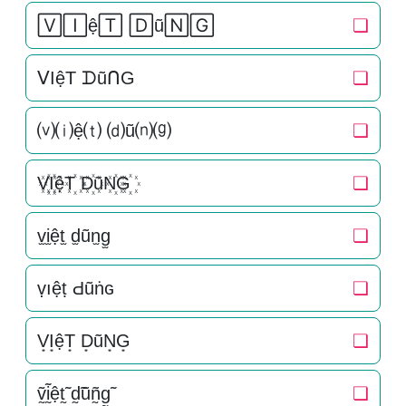
🅅🄸ệ🅃 🄳ũ🄽🄶
❏
ᐯIệT ᗪũᑎG
❏
⒱⒤ệ⒯ ⒟ũ⒩⒢
❏
V꙰I꙰ệT꙰ D꙰ũN꙰G꙰
❏
v̫i̫ệt̫ d̫ũn̫g̫
❏
ṿıệṭ Ԁũṅɢ
❏
V͙I͙ệT͙ D͙ũN͙G͙
❏
ṽ̰ḭ̃ệt̰̃ d̰̃ũñ̰g̰̃
❏