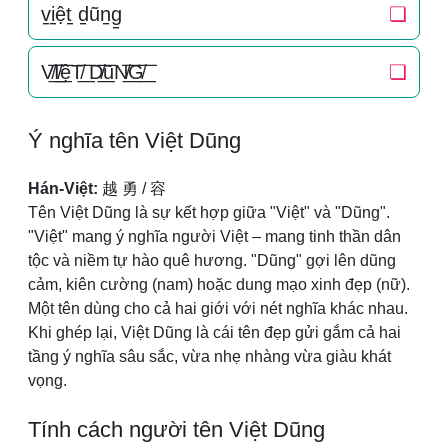
v̠i̠ệt̠ d̠ũn̠g̠
❏
V̸͟͞I̸͟͞ệT̸͟͞ D̸͟͞ũN̸͟͞G̸͟͞
❏
Ý nghĩa tên Việt Dũng
Hán-Việt:
越 勇 / 容
Tên Việt Dũng là sự kết hợp giữa "Việt" và "Dũng".
"Việt" mang ý nghĩa người Việt – mang tinh thần dân
tộc và niềm tự hào quê hương. "Dũng" gợi lên dũng
cảm, kiên cường (nam) hoặc dung mạo xinh đẹp (nữ).
Một tên dùng cho cả hai giới với nét nghĩa khác nhau.
Khi ghép lại, Việt Dũng là cái tên đẹp gửi gắm cả hai
tầng ý nghĩa sâu sắc, vừa nhẹ nhàng vừa giàu khát
vọng.
Tính cách người tên Việt Dũng