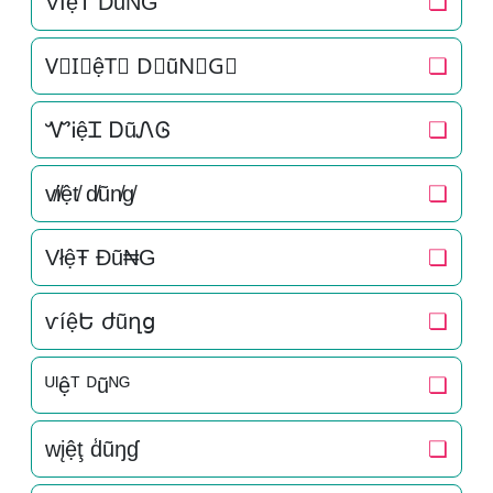
V͛I͛ệT͛ D͛ũN͛G͛
❏
V⃒I⃒ệT⃒ D⃒ũN⃒G⃒
❏
ᏉᎥệᏆ ᎠũᏁᎶ
❏
v̸i̸ệt̸ d̸ũn̸g̸
❏
VłệŦ Ðũ₦G
❏
ѵíệԵ ժũղց
❏
ᵁᴵệᵀ ᴰũᴺᴳ
❏
wįệţ d̾ũŋɠ
❏