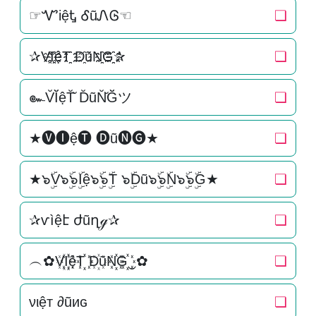
☞ᏉiệᎿ ᎴũᏁᎶ☜
❏
✰V҈I҈҈ệT҈҈ D҈ũN҈҈G҈҈✰
❏
๛V̆Ĭ̆ệT̆̆ D̆ũN̆̆Ğ̆ツ
❏
★🅥🅘ệ🅣 🅓ũ🅝🅖★
❏
★๖ۣۜV๖ۣۜ๖ۣۜIệ๖ۣۜ๖ۣۜT ๖ۣۜDũ๖ۣۜ๖ۣۜN๖ۣۜ๖ۣۜG★
❏
✰ѵìệէ ժũղℊ✰
❏
︵✿V꙰I꙰꙰ệT꙰꙰ D꙰ũN꙰꙰G꙰꙰‿✿
❏
νιệт ∂ũиɢ
❏