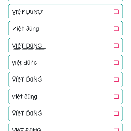
V̥ͦI̥ͦệT̥ͦ D̥ͦũN̥ͦG̥ͦ
❏
✔ίệ☨ ∂ũng
❏
V͟͟I͟͟ệT͟͟ D͟͟ũN͟͟G͟͟
❏
ṿıệṭ Ԁũṅɢ
❏
V̆ĬệT̆ D̆ũN̆Ğ
❏
ѵίệϯ δũηɡ
❏
V̆ĬệT̆ D̆ũN̆Ğ
❏
VłệŦ Ðũ₦G
❏