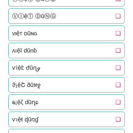
ⓋⒾệⓉ ⒹũⓃⒼ
❏
vιệт ᴅũɴԍ
❏
ʌıệʇ dũnɓ
❏
ѵìệէ ժũղℊ
❏
ϑ¡ệՇ ðũทջ
❏
ҩ¡ệζ ɗũղɕ
❏
ѵıệŧ ɖũռɠ
❏