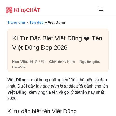
Kí tự
CHẤT
Trang chủ
»
Tên đẹp
»
Việt Dũng
Kí Tự Đặc Biệt Việt Dũng ❤️ Tên
Việt Dũng Đẹp 2026
Hán-Việt:
越 勇 / 容
Giới tính:
Nam
Nguồn gốc:
Hán-Việt
Việt Dũng
– một trong những tên Việt phổ biến và đẹp
nhất. Dưới đây là
hàng trăm kí tự đặc biệt
dành cho tên
Việt Dũng
, kèm ý nghĩa tên và gợi ý đặt tên hay nhất
2026.
Kí tự đặc biệt tên Việt Dũng