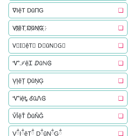
∇IệT DũΠG
❏
V҉I҉ệT҉ D҉ũN҉G҉
❏
V⃜I⃜ệT⃜ D⃜ũN⃜G⃜
❏
ᏉℐệᏆ ⅅũℕᎶ
❏
V͎I͎ệT͎ D͎ũN͎G͎
❏
ᏉiệᎿ ᎴũᏁᎶ
❏
V̐I̐ệT̐ D̐ũN̐G̐
❏
VྂIྂệTྂ DྂũNྂGྂ
❏