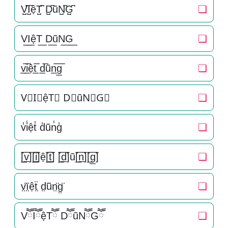
V̺͆I̺͆ệT̺͆ D̺͆ũN̺͆G̺͆
❏
V͟I͟ệT͟ D͟ũN͟G͟
❏
v̲̅i̲̅ệt̲̅ d̲̅ũn̲̅g̲̅
❏
V⃣I⃣ệT⃣ D⃣ũN⃣G⃣
❏
v̾i̾ệt̾ d̾ũn̾g̾
❏
[̲̅v̲̅][̲̅i̲̅]ệ[̲̅t̲̅] [̲̅d̲̅]ũ[̲̅n̲̅][̲̅g̲̅]
❏
v̤̈ï̤ệẗ̤ d̤̈ũn̤̈g̤̈
❏
VཽIཽệTཽ DཽũNཽGཽ
❏