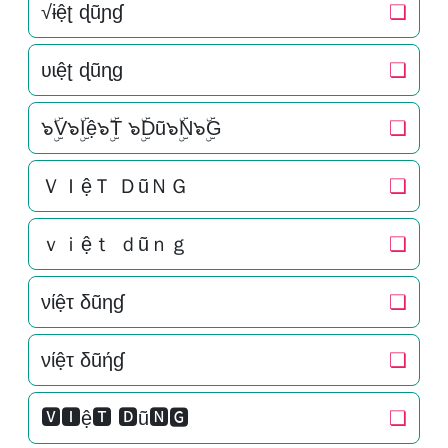
√ɨệʈ ɖũɲɠ
❏
ʋɩệʈ ɖũɳɡ
❏
๖ۣۜV๖ۣۜIệ๖ۣۜT ๖ۣۜDũ๖ۣۜN๖ۣۜG
❏
ＶＩệＴ ＤũＮＧ
❏
ｖｉệｔ ｄũｎｇ
❏
νίệτ δũηɠ
❏
νίệτ δũήɠ
❏
🆅🅸ệ🆃 🅳ũ🅽🅶
❏