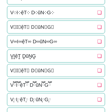
V༶I༶ệT༶ D༶ũN༶G༶
❏
V⃕I⃕ệT⃕ D⃕ũN⃕G⃕
❏
V∞I∞ệT∞ D∞ũN∞G∞
❏
V͚I͚ệT͚ D͚ũN͚G͚
❏
V⃒I⃒ệT⃒ D⃒ũN⃒G⃒
❏
VཽIཽệTཽ DཽũNཽGཽ
❏
V༙I༙ệT༙ D༙ũN༙G༙
❏