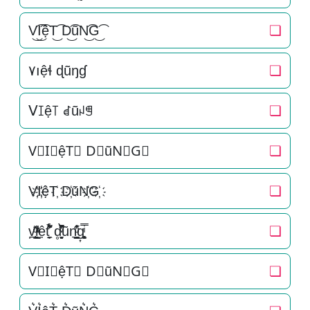
V͜͡I͜͡ệT͜͡ D͜͡ũN͜͡G͜͡
❏
۷ıệɬ ɖũŋɠ
❏
ᐯꀤệ꓄ ꀸũꈤꁅ
❏
V⃟I⃟ệT⃟ D⃟ũN⃟G⃟
❏
V҉I҉ệT҉ D҉ũN҉G҉
❏
v̪̩̜̜̙̜ͨ̽̄i̞̟̫̺ͭ̒ͭͣệt̘̟̼̉̈́͐͋͌̊ d̥̝̮͙͈͂̐̇ͮ̏̔̀̚ͅũn͉̠̙͉̗̺̋̋̔ͧ̊g͎͚̥͎͔͕ͥ̿
❏
V⃗I⃗ệT⃗ D⃗ũN⃗G⃗
❏