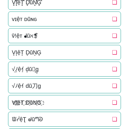
V͓̽I͓̽ệT͓̽ D͓̽ũN͓̽G͓̽
❏
ᴠɪệᴛ ᴅũɴɢ
❏
ṽ!ệт ᖱũℵ❡
❏
V̝I̝ệT̝ D̝ũN̝G̝
❏
√̝ﾉ̝ệｲ̝ d̝ũ刀̝g̝
❏
√ﾉệｲ dũ刀g
❏
V҈I҈ệT҈ D҈ũN҈G҈
❏
ᙡᓮệƮ ᖙũᘉᘐ
❏