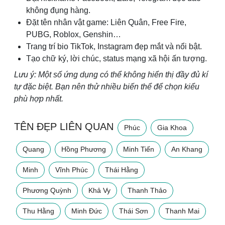
không đụng hàng.
Đặt tên nhân vật game: Liên Quân, Free Fire,
PUBG, Roblox, Genshin…
Trang trí bio TikTok, Instagram đẹp mắt và nổi bật.
Tạo chữ ký, lời chúc, status mạng xã hội ấn tượng.
Lưu ý: Một số ứng dụng có thể không hiển thị đầy đủ kí
tự đặc biệt. Bạn nên thử nhiều biến thể để chọn kiểu
phù hợp nhất.
TÊN ĐẸP LIÊN QUAN
Phúc
Gia Khoa
Quang
Hồng Phương
Minh Tiến
An Khang
Minh
Vĩnh Phúc
Thái Hằng
Phương Quỳnh
Khả Vy
Thanh Thảo
Thu Hằng
Minh Đức
Thái Sơn
Thanh Mai