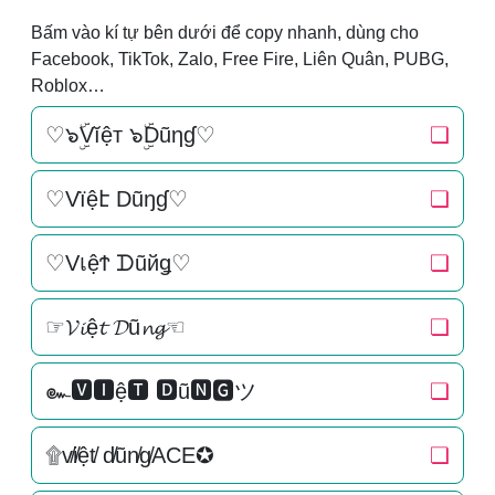
Bấm vào kí tự bên dưới để copy nhanh, dùng cho
Facebook, TikTok, Zalo, Free Fire, Liên Quân, PUBG,
Roblox…
♡๖ۣۜVĭệт ๖ۣۜDũηɠ♡
❏
♡Vїệէ Dũŋɠ♡
❏
♡VเệϮ ᗪũйǥ♡
❏
☞𝓥𝓲ệ𝓽 𝓓ũ𝓷𝓰☜
❏
๛🆅🅸ệ🆃 🅳ũ🅽🅶ツ
❏
۩v̸i̸ệt̸ d̸ũn̸g̸ACE✪
❏