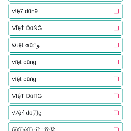
v!ệ7 dũn9
❏
VĨệŤ ĎũŃĞ
❏
שเệt ๔ũภﻮ
❏
vïệt dũnġ
❏
víệt dũńg
❏
VIệƬ DũПG
❏
√ﾉệｲ dũ刀g
❏
ⓥⓘệⓣ ⓓũⓝⓖ
❏