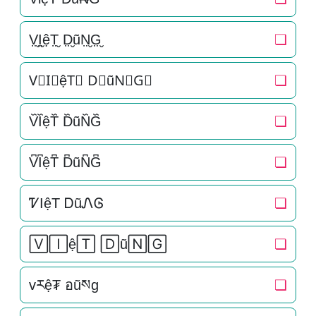
V̤̮I̤̮ệT̤̮ D̤̮ũN̤̮G̤̮
❏
V⃘I⃘ệT⃘ D⃘ũN⃘G⃘
❏
V᷈I᷈ệT᷈ D᷈ũN᷈G᷈
❏
V͆I͆ệT͆ D͆ũN͆G͆
❏
ᏤIệT ᎠũᏁᎶ
❏
🅅🄸ệ🅃 🄳ũ🄽🄶
❏
vརệ₮ อũསg
❏