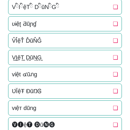
VིIིệTི DིũNིGི
❏
ʋɨệʈ Ƌũɲɠ
❏
V͒I͒ệT͒ D͒ũN͒G͒
❏
V̬̤̯I̬̤̯ệT̬̤̯ D̬̤̯ũN̬̤̯G̬̤̯
❏
vίệt ๔ũภg
❏
ƲĬệŦ ĐũŊᎶ
❏
vιệт dũng
❏
🅥🅘ệ🅣 🅓ũ🅝🅖
❏