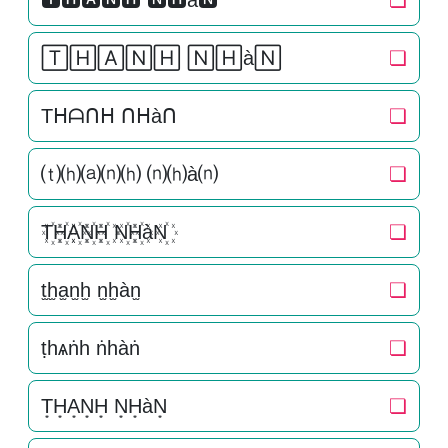
🆃🅷🅰🅽🅷 🅽🅷à🅽
❏
🅃🄷🄰🄽🄷 🄽🄷à🄽
❏
Tᕼᗩᑎᕼ ᑎᕼàᑎ
❏
⒯⒣⒜⒩⒣ ⒩⒣à⒩
❏
T꙰H꙰A꙰N꙰H꙰ N꙰H꙰àN꙰
❏
t̫h̫a̫n̫h̫ n̫h̫àn̫
❏
ṭһѧṅһ ṅһàṅ
❏
T͙H͙A͙N͙H͙ N͙H͙àN͙
❏