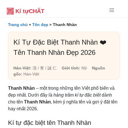
Kí tự
CHẤT
Trang chủ
»
Tên đẹp
»
Thanh Nhàn
Kí Tự Đặc Biệt Thanh Nhàn ❤️
Tên Thanh Nhàn Đẹp 2026
Hán-Việt:
清 / 青 / 誠 仁
Giới tính:
Nữ
Nguồn
gốc:
Hán-Việt
Thanh Nhàn
– một trong những tên Việt phổ biến và
đẹp nhất. Dưới đây là
hàng trăm kí tự đặc biệt
dành
cho tên
Thanh Nhàn
, kèm ý nghĩa tên và gợi ý đặt tên
hay nhất 2026.
Kí tự đặc biệt tên Thanh Nhàn