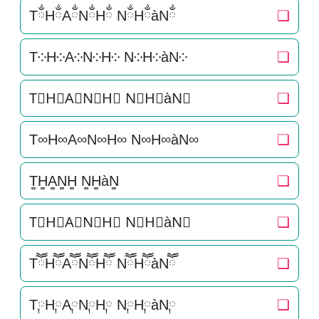
TྂHྂAྂNྂHྂ NྂHྂàNྂ
❏
T༶H༶A༶N༶H༶ N༶H༶àN༶
❏
T⃕H⃕A⃕N⃕H⃕ N⃕H⃕àN⃕
❏
T∞H∞A∞N∞H∞ N∞H∞àN∞
❏
T͚H͚A͚N͚H͚ N͚H͚àN͚
❏
T⃒H⃒A⃒N⃒H⃒ N⃒H⃒àN⃒
❏
TཽHཽAཽNཽHཽ NཽHཽàNཽ
❏
T༙H༙A༙N༙H༙ N༙H༙àN༙
❏