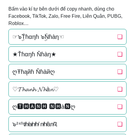
Bấm vào kí tự bên dưới để copy nhanh, dùng cho
Facebook, TikTok, Zalo, Free Fire, Liên Quân, PUBG,
Roblox…
☞๖ۣۜTɦαηɦ ๖ۣۜNɦàη☜
❏
★Ťɦαŋɦ Ňɦàŋ★
❏
ღŦɦąйɦ Ňɦàйღ
❏
♡𝓣𝓱𝓪𝓷𝓱 𝓝𝓱à𝓷♡
❏
ღ🆃🅷🅰🅽🅷 🅽🅷à🅽ღ
❏
๖²⁴ʱt̸h̸a̸n̸h̸ n̸h̸àn̸༉
❏