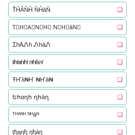
T͛H͛A͛N͛H͛ N͛H͛àN͛
❏
T⃒H⃒A⃒N⃒H⃒ N⃒H⃒àN⃒
❏
ᏆhᎪᏁh ᏁhàᏁ
❏
t̸h̸a̸n̸h̸ n̸h̸àn̸
❏
ŦҤλ₦Ҥ ₦Ҥà₦
❏
Եհɑղհ ղհàղ
❏
ᵀᴴᴬᴺᴴ ᴺᴴàᴺ
❏
ţђąŋђ ŋђàŋ
❏