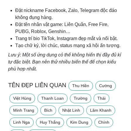
Đặt nickname Facebook, Zalo, Telegram độc đáo
không đụng hàng.
Đặt tên nhân vật game: Liên Quân, Free Fire,
PUBG, Roblox, Genshin…
Trang trí bio TikTok, Instagram đẹp mắt và nổi bật.
Tạo chữ ký, lời chúc, status mạng xã hội ấn tượng.
Lưu ý: Một số ứng dụng có thể không hiển thị đầy đủ kí
tự đặc biệt. Bạn nên thử nhiều biến thể để chọn kiểu
phù hợp nhất.
TÊN ĐẸP LIÊN QUAN
Thu Hiền
Cường
Việt Hùng
Thanh Loan
Trường
Thái
Minh Trang
Bích
Nhật Linh
Lâm Khanh
Linh Nga
Huy Thắng
Kim Dung
Chính