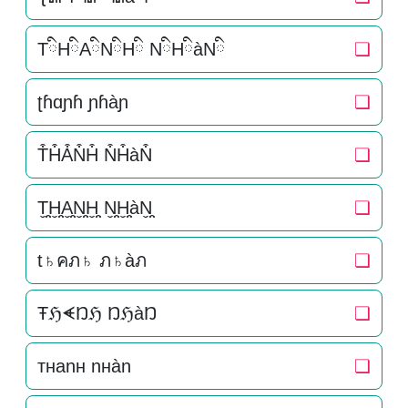
TིHིAིNིHི NིHིàNི
❏
ʈɦɑɲɦ ɲɦàɲ
❏
T͒H͒A͒N͒H͒ N͒H͒àN͒
❏
T̬̤̯H̬̤̯A̬̤̯N̬̤̯H̬̤̯ N̬̤̯H̬̤̯àN̬̤̯
❏
t♄คภ♄ ภ♄àภ
❏
ŦℌᗛŊℌ ŊℌàŊ
❏
тнanн nнàn
❏