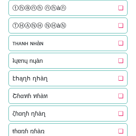
ⓣⓗⓐⓝⓗ ⓝⓗàⓝ
❏
ⓉⒽⒶⓃⒽ ⓃⒽàⓃ
❏
тнᴀɴн ɴнàɴ
❏
ʇɥɐnɥ nɥàn
❏
էհąղհ ղհàղ
❏
Շɦαทɦ ทɦàท
❏
ζɦɑղɦ ղɦàղ
❏
ŧɦɑռɦ ռɦàռ
❏