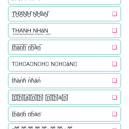
T̺͆H̺͆A̺͆N̺͆H̺͆ N̺͆H̺͆àN̺͆
❏
T͟H͟A͟N͟H͟ N͟H͟àN͟
❏
t̲̅h̲̅a̲̅n̲̅h̲̅ n̲̅h̲̅àn̲̅
❏
T⃣H⃣A⃣N⃣H⃣ N⃣H⃣àN⃣
❏
t̾h̾a̾n̾h̾ n̾h̾àn̾
❏
[̲̅t̲̅][̲̅h̲̅][̲̅a̲̅][̲̅n̲̅][̲̅h̲̅] [̲̅n̲̅][̲̅h̲̅]à[̲̅n̲̅]
❏
ẗ̤ḧ̤ä̤n̤̈ḧ̤ n̤̈ḧ̤àn̤̈
❏