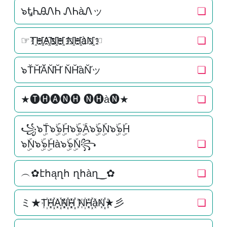
๖ᎿᏂᎯᏁᏂ ᏁᏂàᏁッ
❏
☞T҈H҈҈A҈҈N҈҈H҈҈ N҈H҈҈àN҈҈☜
❏
๖T̆H̆̆Ă̆N̆̆H̆̆ N̆H̆̆àN̆̆ッ
❏
★🅣🅗🅐🅝🅗 🅝🅗à🅝★
❏
꧁๖ۣۜT๖ۣۜ๖ۣۜH๖ۣۜ๖ۣۜA๖ۣۜ๖ۣۜN๖ۣۜ๖ۣۜH
๖ۣۜN๖ۣۜ๖ۣۜHà๖ۣۜ๖ۣۜN꧂
❏
︵✿էհąղհ ղհàղ‿✿
❏
ミ★T꙰H꙰꙰A꙰꙰N꙰꙰H꙰꙰ N꙰H꙰꙰àN꙰꙰★彡
❏