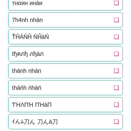
тнαин инàи
❏
7h4nh nhàn
❏
ŤĤÁŃĤ ŃĤàŃ
❏
tђคภђ ภђàภ
❏
thänh nhàn
❏
tháńh ńhàń
❏
ƬΉΛПΉ ПΉàП
❏
ｲんﾑ刀ん 刀んà刀
❏