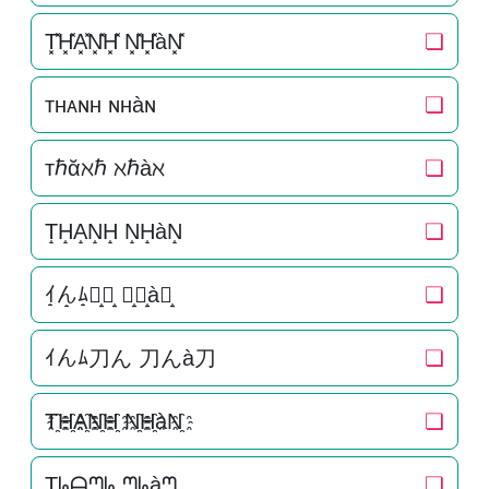
T͓̽H͓̽A͓̽N͓̽H͓̽ N͓̽H͓̽àN͓̽
❏
ᴛʜᴀɴʜ ɴʜàɴ
❏
тℏᾰℵℏ ℵℏàℵ
❏
T̝H̝A̝N̝H̝ N̝H̝àN̝
❏
ｲ̝ん̝ﾑ̝刀̝ん̝ 刀̝ん̝à刀̝
❏
ｲんﾑ刀ん 刀んà刀
❏
T҈H҈A҈N҈H҈ N҈H҈àN҈
❏
Ʈᖺᗩᘉᖺ ᘉᖺàᘉ
❏