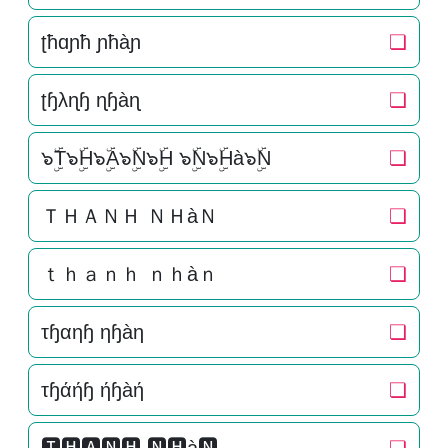
ʈħɑɲħ ɲħàɲ
❏
ʈɧλɳɧ ɳɧàɳ
❏
๖ۣۜT๖ۣۜH๖ۣۜA๖ۣۜN๖ۣۜH ๖ۣۜN๖ۣۜHà๖ۣۜN
❏
ＴＨＡＮＨ ＮＨàＮ
❏
ｔｈａｎｈ ｎｈàｎ
❏
τɧαηɧ ηɧàη
❏
τɧάήɧ ήɧàή
❏