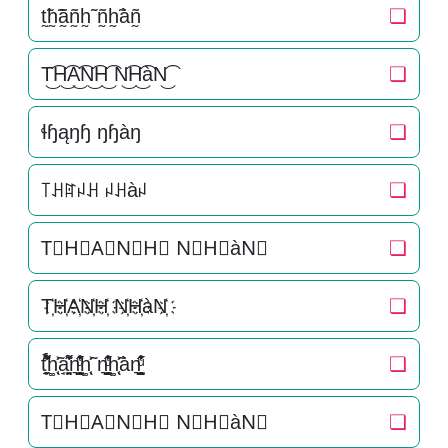
t̰̃h̰̃ã̰ñ̰h̰̃ ñ̰h̰̃àñ̰
❏
T͜͡H͜͡A͜͡N͜͡H͜͡ N͜͡H͜͡àN͜͡
❏
ɬɧąŋɧ ŋɧàŋ
❏
꓄ꃅꍏꈤꃅ ꈤꃅàꈤ
❏
T⃟H⃟A⃟N⃟H⃟ N⃟H⃟àN⃟
❏
T҉H҉A҉N҉H҉ N҉H҉àN҉
❏
t̘̟̼̉̈́͐͋͌̊h͚̖̜̍̃͐a̘̫͈̭͌͛͌̇̇̍n͉̠̙͉̗̺̋̋̔ͧ̊h͚̖̜̍̃͐ n͉̠̙͉̗̺̋̋̔ͧ̊h͚̖̜̍̃͐àn͉̠̙͉̗̺̋̋̔ͧ̊
❏
T⃗H⃗A⃗N⃗H⃗ N⃗H⃗àN⃗
❏