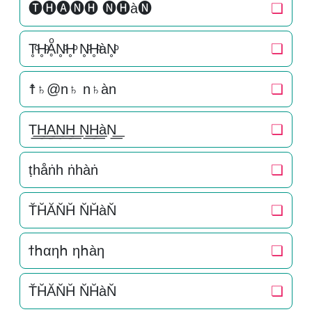
🅣🅗🅐🅝🅗 🅝🅗à🅝
❏
T̥ͦH̥ͦḀͦN̥ͦH̥ͦ N̥ͦH̥ͦàN̥ͦ
❏
☨♄@n♄ n♄àn
❏
T͟͟H͟͟A͟͟N͟͟H͟͟ N͟͟H͟͟àN͟͟
❏
ṭһåṅһ ṅһàṅ
❏
T̆H̆ĂN̆H̆ N̆H̆àN̆
❏
ϯհαηհ ηհàη
❏
T̆H̆ĂN̆H̆ N̆H̆àN̆
❏