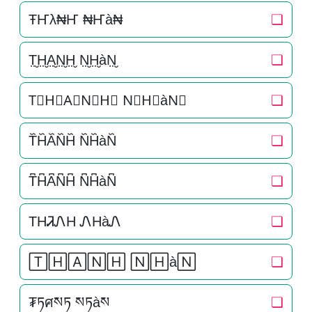
ŦҤλ₦Ҥ ₦Ҥà₦
❏
T̤̮H̤̮A̤̮N̤̮H̤̮ N̤̮H̤̮àN̤̮
❏
T⃘H⃘A⃘N⃘H⃘ N⃘H⃘àN⃘
❏
T᷈H᷈A᷈N᷈H᷈ N᷈H᷈àN᷈
❏
T͆H͆A͆N͆H͆ N͆H͆àN͆
❏
THᏘᏁH ᏁHàᏁ
❏
🅃🄷🄰🄽🄷 🄽🄷à🄽
❏
₮ཏศསཏ སཏàས
❏