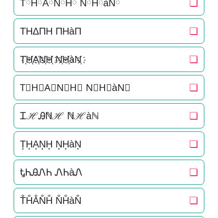
TཽHཽAཽNཽHཽ NཽHཽàNཽ
❏
THΔΠH ΠHàΠ
❏
T҉H҉A҉N҉H҉ N҉H҉àN҉
❏
T⃜H⃜A⃜N⃜H⃜ N⃜H⃜àN⃜
❏
ᏆℋᎯℕℋ ℕℋàℕ
❏
T͎H͎A͎N͎H͎ N͎H͎àN͎
❏
ᎿᏂᎯᏁᏂ ᏁᏂàᏁ
❏
T̐H̐A̐N̐H̐ N̐H̐àN̐
❏