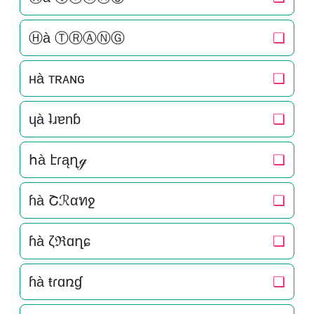
Ⓗà ⓉⓇⒶⓃⒼ
❏
нà тʀᴀɴԍ
❏
ɥà ʇɹɐnɓ
❏
հà էɾąղℊ
❏
ɦà Շℛαทջ
❏
ɦà ζℜɑղɕ
❏
ɦà ŧɾɑռɠ
❏