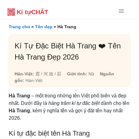
Kí tự
CHẤT
Trang chủ
»
Tên đẹp
»
Hà Trang
Kí Tự Đặc Biệt Hà Trang ❤️ Tên
Hà Trang Đẹp 2026
Hán-Việt:
霞 / 河 妝 / 莊
Giới tính:
Nữ
Nguồn
gốc:
Hán-Việt
Hà Trang
– một trong những tên Việt phổ biến và đẹp
nhất. Dưới đây là
hàng trăm kí tự đặc biệt
dành cho tên
Hà Trang
, kèm ý nghĩa tên và gợi ý đặt tên hay nhất
2026.
Kí tự đặc biệt tên Hà Trang