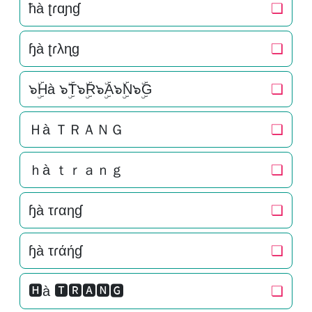
ħà ʈɾɑɲɠ
❏
ɧà ʈɾλɳɡ
❏
๖ۣۜHà ๖ۣۜT๖ۣۜR๖ۣۜA๖ۣۜN๖ۣۜG
❏
Ｈà ＴＲＡＮＧ
❏
ｈà ｔｒａｎｇ
❏
ɧà τɾαηɠ
❏
ɧà τɾάήɠ
❏
🅷à 🆃🆁🅰🅽🅶
❏