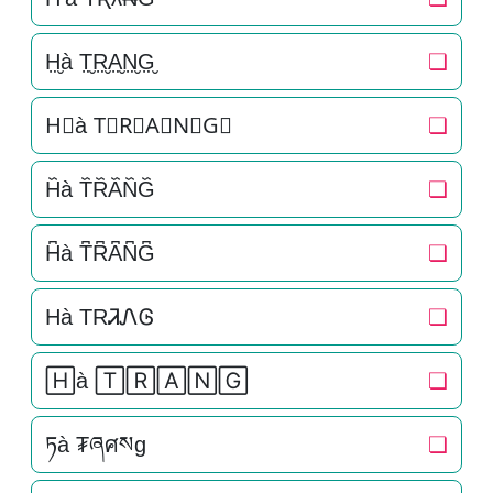
H̤̮à T̤̮R̤̮A̤̮N̤̮G̤̮
❏
H⃘à T⃘R⃘A⃘N⃘G⃘
❏
H᷈à T᷈R᷈A᷈N᷈G᷈
❏
H͆à T͆R͆A͆N͆G͆
❏
Hà TRᏘᏁᎶ
❏
🄷à 🅃🅁🄰🄽🄶
❏
ཏà ₮ཞศསg
❏