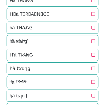
H͛à T͛R͛A͛N͛G͛
❏
H⃒à T⃒R⃒A⃒N⃒G⃒
❏
hà ᏆᏒᎪᏁᎶ
❏
h̸à t̸r̸a̸n̸g̸
❏
Ҥà ŦƦλ₦G
❏
հà Եɾɑղց
❏
ᴴà ᵀᴿᴬᴺᴳ
❏
ђà ţŗąŋɠ
❏