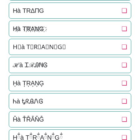
Hà TRΔΠG
❏
H҉à T҉R҉A҉N҉G҉
❏
H⃜à T⃜R⃜A⃜N⃜G⃜
❏
ℋà ᏆℛᎯℕᎶ
❏
H͎à T͎R͎A͎N͎G͎
❏
Ꮒà ᎿᖇᎯᏁᎶ
❏
H̐à T̐R̐A̐N̐G̐
❏
Hྂà TྂRྂAྂNྂGྂ
❏