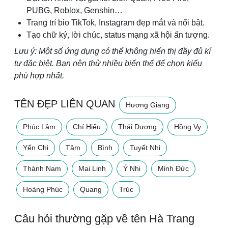
PUBG, Roblox, Genshin…
Trang trí bio TikTok, Instagram đẹp mắt và nổi bật.
Tạo chữ ký, lời chúc, status mạng xã hội ấn tượng.
Lưu ý: Một số ứng dụng có thể không hiển thị đầy đủ kí
tự đặc biệt. Bạn nên thử nhiều biến thể để chọn kiểu
phù hợp nhất.
TÊN ĐẸP LIÊN QUAN
Hương Giang
Phúc Lâm
Chí Hiếu
Thái Dương
Hồng Vy
Yến Chi
Tâm
Bình
Tuyết Nhi
Thành Nam
Mai Linh
Ý Nhi
Minh Đức
Hoàng Phúc
Quang
Trúc
Câu hỏi thường gặp về tên Hà Trang