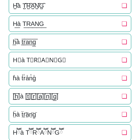
H̺͆à T̺͆R̺͆A̺͆N̺͆G̺͆
❏
H͟à T͟R͟A͟N͟G͟
❏
h̲̅à t̲̅r̲̅a̲̅n̲̅g̲̅
❏
H⃣à T⃣R⃣A⃣N⃣G⃣
❏
h̾à t̾r̾a̾n̾g̾
❏
[̲̅h̲̅]à [̲̅t̲̅][̲̅r̲̅][̲̅a̲̅][̲̅n̲̅][̲̅g̲̅]
❏
ḧ̤à ẗ̤r̤̈ä̤n̤̈g̤̈
❏
Hཽà TཽRཽAཽNཽGཽ
❏