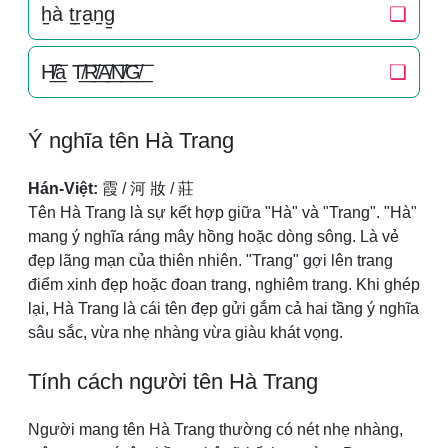
h̠à t̠r̠a̠n̠g̠
❏
H̸͟͞à T̸͟͞R̸͟͞A̸͟͞N̸͟͞G̸͟͞
❏
Ý nghĩa tên Hà Trang
Hán-Việt:
霞 / 河 妝 / 莊
Tên Hà Trang là sự kết hợp giữa "Hà" và "Trang". "Hà"
mang ý nghĩa ráng mây hồng hoặc dòng sông. Là vẻ
đẹp lãng mạn của thiên nhiên. "Trang" gợi lên trang
điểm xinh đẹp hoặc đoan trang, nghiêm trang. Khi ghép
lại, Hà Trang là cái tên đẹp gửi gắm cả hai tầng ý nghĩa
sâu sắc, vừa nhẹ nhàng vừa giàu khát vọng.
Tính cách người tên Hà Trang
Người mang tên Hà Trang thường có nét nhẹ nhàng,