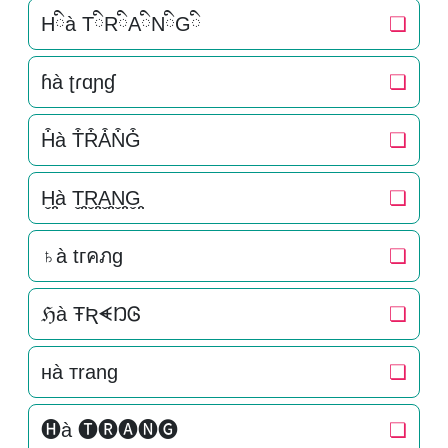
Hིà TིRིAིNིGི
❏
ɦà ʈɾɑɲɠ
❏
H͒à T͒R͒A͒N͒G͒
❏
H̬̤̯à T̬̤̯R̬̤̯A̬̤̯N̬̤̯G̬̤̯
❏
♄à tгคภg
❏
ℌà ŦƦᗛŊᎶ
❏
нà тrang
❏
🅗à 🅣🅡🅐🅝🅖
❏