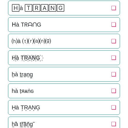
🄷à 🅃🅁🄰🄽🄶
❏
ᕼà TᖇᗩᑎG
❏
⒣à ⒯⒭⒜⒩⒢
❏
H꙰à T꙰R꙰A꙰N꙰G꙰
❏
h̫à t̫r̫a̫n̫g̫
❏
һà ṭяѧṅɢ
❏
H͙à T͙R͙A͙N͙G͙
❏
h̰̃à t̰̃r̰̃ã̰ñ̰g̰̃
❏