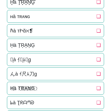
H͓̽à T͓̽R͓̽A͓̽N͓̽G͓̽
❏
ʜà ᴛʀᴀɴɢ
❏
ℏà тԻᾰℵ❡
❏
H̝à T̝R̝A̝N̝G̝
❏
ん̝à ｲ̝尺̝ﾑ̝刀̝g̝
❏
んà ｲ尺ﾑ刀g
❏
H҈à T҈R҈A҈N҈G҈
❏
ᖺà Ʈᖇᗩᘉᘐ
❏