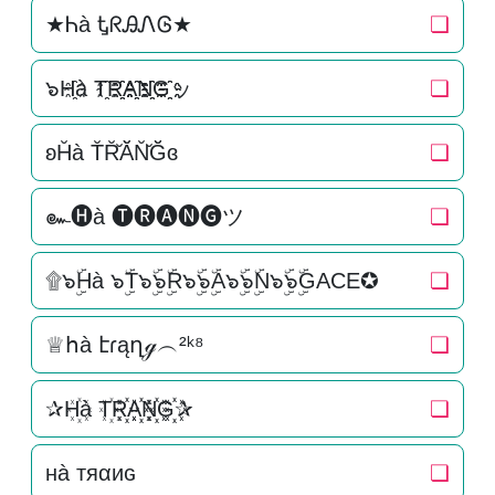
★Ꮒà ᎿᖇᎯᏁᎶ★
❏
๖H҈à T҈R҈҈A҈҈N҈҈G҈҈ッ
❏
ʚH̆à T̆R̆̆Ă̆N̆̆Ğ̆ɞ
❏
๛🅗à 🅣🅡🅐🅝🅖ツ
❏
۩๖ۣۜHà ๖ۣۜT๖ۣۜ๖ۣۜR๖ۣۜ๖ۣۜA๖ۣۜ๖ۣۜN๖ۣۜ๖ۣۜGACE✪
❏
♕հà էɾąղℊ︵²ᵏ⁸
❏
✰H꙰à T꙰R꙰꙰A꙰꙰N꙰꙰G꙰꙰✰
❏
нà тяαиɢ
❏