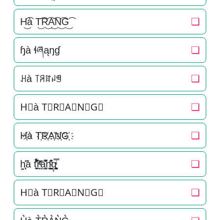
H͜͡à T͜͡R͜͡A͜͡N͜͡G͜͡
❏
ɧà ɬཞąŋɠ
❏
ꃅà ꓄ꋪꍏꈤꁅ
❏
H⃟à T⃟R⃟A⃟N⃟G⃟
❏
H҉à T҉R҉A҉N҉G҉
❏
h͚̖̜̍̃͐à t̘̟̼̉̈́͐͋͌̊r̼̯̤̈ͭ̃ͨ̆a̘̫͈̭͌͛͌̇̇̍n͉̠̙͉̗̺̋̋̔ͧ̊g͎͚̥͎͔͕ͥ̿
❏
H⃗à T⃗R⃗A⃗N⃗G⃗
❏