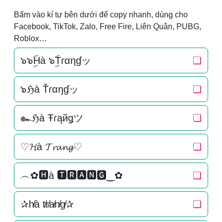
Bấm vào kí tự bên dưới để copy nhanh, dùng cho
Facebook, TikTok, Zalo, Free Fire, Liên Quân, PUBG,
Roblox…
๖๖ۣۜHà ๖ۣۜTɾαηɠッ
❏
๖ℌà Ťɾαŋɠッ
❏
๛ℌà Ŧɾąйǥツ
❏
♡𝓗à 𝓣𝓻𝓪𝓷𝓰♡
❏
︵✿🅷à 🆃🆁🅰🅽🅶‿✿
❏
✰h̸à t̸r̸a̸n̸g̸✰
❏