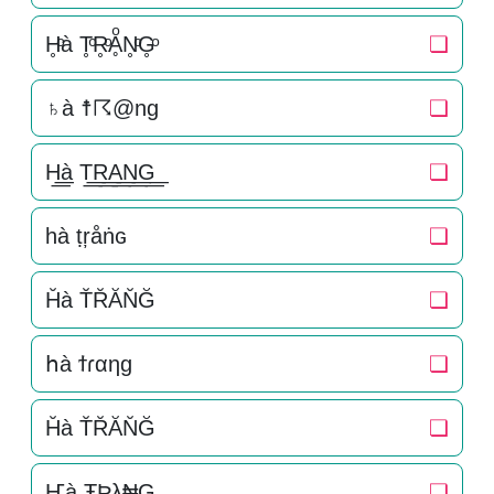
H̥ͦà T̥ͦR̥ͦḀͦN̥ͦG̥ͦ
❏
♄à ☨☈@ng
❏
H͟͟à T͟͟R͟͟A͟͟N͟͟G͟͟
❏
һà ṭŗåṅɢ
❏
H̆à T̆R̆ĂN̆Ğ
❏
հà ϯɾαηɡ
❏
H̆à T̆R̆ĂN̆Ğ
❏
Ҥà ŦƦλ₦G
❏