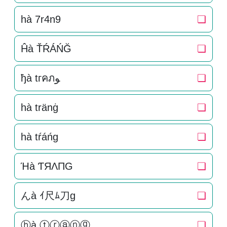
hà 7r4n9
❏
Ĥà ŤŔÁŃĞ
❏
ђà tгคภﻮ
❏
hà tränġ
❏
hà tŕáńg
❏
Ήà ƬЯΛПG
❏
んà ｲ尺ﾑ刀g
❏
ⓗà ⓣⓡⓐⓝⓖ
❏