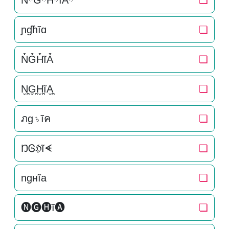
NིGིHིĩAི
❏
ɲɠɦĩɑ
❏
N͒G͒H͒ĩA͒
❏
N̬̤̯G̬̤̯H̬̤̯ĩA̬̤̯
❏
ภg♄ĩค
❏
ŊᎶℌĩᗛ
❏
ngнĩa
❏
🅝🅖🅗ĩ🅐
❏