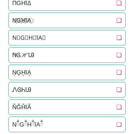
ΠGHĩΔ
❏
N҉G҉H҉ĩA҉
❏
N⃜G⃜H⃜ĩA⃜
❏
ℕᎶℋĩᎯ
❏
N͎G͎H͎ĩA͎
❏
ᏁᎶᏂĩᎯ
❏
N̐G̐H̐ĩA̐
❏
NྂGྂHྂĩAྂ
❏