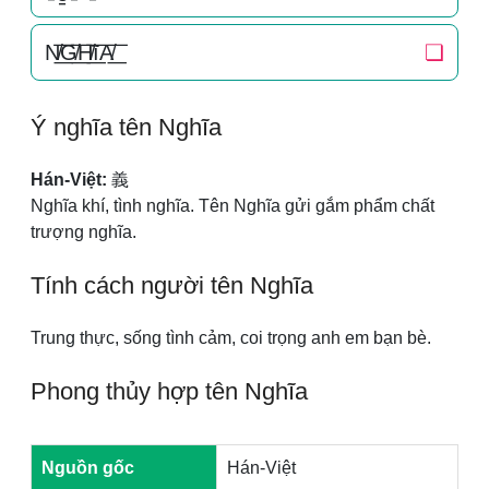
N̸͟͞G̸͟͞H̸͟͞ĩA̸͟͞
❏
Ý nghĩa tên Nghĩa
Hán-Việt:
義
Nghĩa khí, tình nghĩa. Tên Nghĩa gửi gắm phẩm chất
trượng nghĩa.
Tính cách người tên Nghĩa
Trung thực, sống tình cảm, coi trọng anh em bạn bè.
Phong thủy hợp tên Nghĩa
Nguồn gốc
Hán-Việt