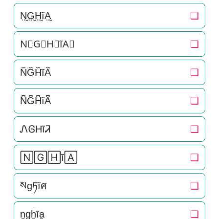
N̤̮G̤̮H̤̮ĩA̤̮
❏
N⃘G⃘H⃘ĩA⃘
❏
N᷈G᷈H᷈ĩA᷈
❏
N͆G͆H͆ĩA͆
❏
ᏁᎶHĩᏘ
❏
🄽🄶🄷ĩ🄰
❏
སgཏĩศ
❏
n̠g̠h̠ĩa̠
❏