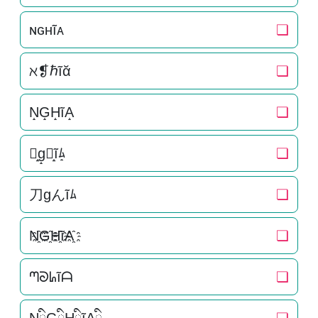
ɴɢʜĩᴀ
❏
ℵ❡ℏĩᾰ
❏
N̝G̝H̝ĩA̝
❏
刀̝g̝ん̝ĩﾑ̝
❏
刀gんĩﾑ
❏
N҈G҈H҈ĩA҈
❏
ᘉᘐᖺĩᗩ
❏