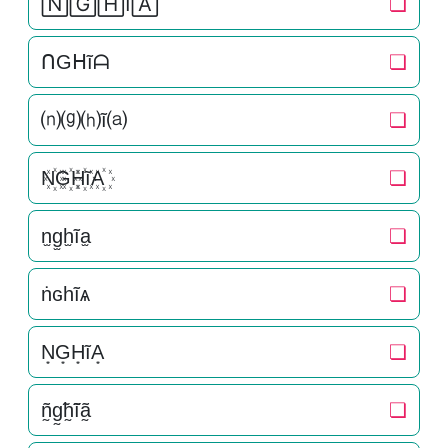
🄽🄶🄷ĩ🄰
❏
ᑎGᕼĩᗩ
❏
⒩⒢⒣ĩ⒜
❏
N꙰G꙰H꙰ĩA꙰
❏
n̫g̫h̫ĩa̫
❏
ṅɢһĩѧ
❏
N͙G͙H͙ĩA͙
❏
ñ̰g̰̃h̰̃ĩã̰
❏