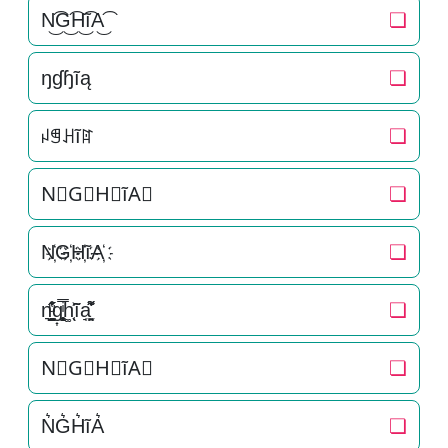
N͜͡G͜͡H͜͡ĩA͜͡
❏
ŋɠɧĩą
❏
ꈤꁅꃅĩꍏ
❏
N⃟G⃟H⃟ĩA⃟
❏
N҉G҉H҉ĩA҉
❏
n͉̠̙͉̗̺̋̋̔ͧ̊g͎͚̥͎͔͕ͥ̿h͚̖̜̍̃͐ĩa̘̫͈̭͌͛͌̇̇̍
❏
N⃗G⃗H⃗ĩA⃗
❏
N͛G͛H͛ĩA͛
❏