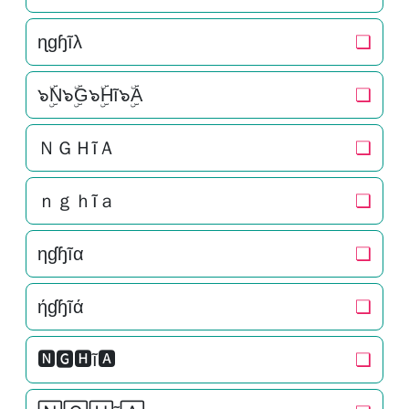
ɳɡɧĩλ
❏
๖ۣۜN๖ۣۜG๖ۣۜHĩ๖ۣۜA
❏
ＮＧＨĩＡ
❏
ｎｇｈĩａ
❏
ηɠɧĩα
❏
ήɠɧĩά
❏
🅽🅶🅷ĩ🅰
❏