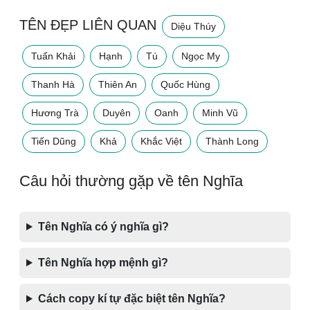
TÊN ĐẸP LIÊN QUAN
Diệu Thúy
Tuấn Khải
Hạnh
Tú
Ngọc My
Thanh Hà
Thiên An
Quốc Hùng
Hương Trà
Duyên
Oanh
Minh Vũ
Tiến Dũng
Khả
Khắc Việt
Thành Long
Câu hỏi thường gặp về tên Nghĩa
Tên Nghĩa có ý nghĩa gì?
Tên Nghĩa hợp mệnh gì?
Cách copy kí tự đặc biệt tên Nghĩa?