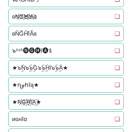
ʚN҈G҈҈H҈҈ĩA҈҈ɞ
❏
ʚN̆Ğ̆H̆̆ĩĂ̆ɞ
❏
๖²⁴ʱ🅝🅖🅗ĩ🅐༉
❏
★๖ۣۜN๖ۣۜ๖ۣۜG๖ۣۜ๖ۣۜHĩ๖ۣۜ๖ۣۜA★
❏
★ղℊհĩą★
❏
★N꙰G꙰꙰H꙰꙰ĩA꙰꙰★
❏
иɢнĩα
❏