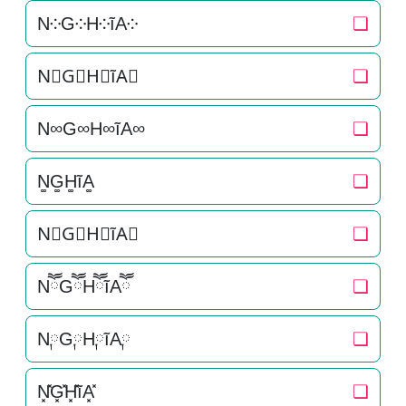
N༶G༶H༶ĩA༶
❏
N⃕G⃕H⃕ĩA⃕
❏
N∞G∞H∞ĩA∞
❏
N͚G͚H͚ĩA͚
❏
N⃒G⃒H⃒ĩA⃒
❏
NཽGཽHཽĩAཽ
❏
N༙G༙H༙ĩA༙
❏
N͓̽G͓̽H͓̽ĩA͓̽
❏