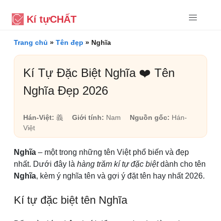
Kí tự
CHẤT
Trang chủ
»
Tên đẹp
»
Nghĩa
Kí Tự Đặc Biệt Nghĩa ❤️ Tên
Nghĩa Đẹp 2026
Hán-Việt:
義
Giới tính:
Nam
Nguồn gốc:
Hán-
Việt
Nghĩa
– một trong những tên Việt phổ biến và đẹp
nhất. Dưới đây là
hàng trăm kí tự đặc biệt
dành cho tên
Nghĩa
, kèm ý nghĩa tên và gợi ý đặt tên hay nhất 2026.
Kí tự đặc biệt tên Nghĩa