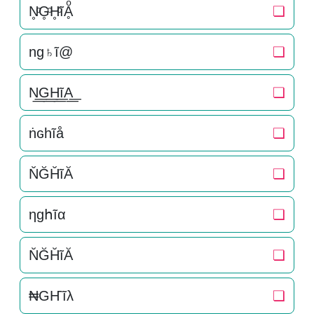
N̥ͦG̥ͦH̥ͦĩḀͦ
❏
ng♄ĩ@
❏
N͟͟G͟͟H͟͟ĩA͟͟
❏
ṅɢһĩå
❏
N̆ĞH̆ĩĂ
❏
ηɡհĩα
❏
N̆ĞH̆ĩĂ
❏
₦GҤĩλ
❏