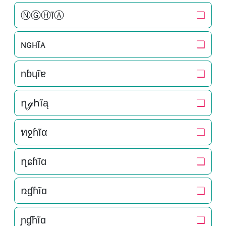
ⓃⒼⒽĩⒶ
❏
ɴԍнĩᴀ
❏
nɓɥĩɐ
❏
ղℊհĩą
❏
ทջɦĩα
❏
ղɕɦĩɑ
❏
ռɠɦĩɑ
❏
ɲɠħĩɑ
❏