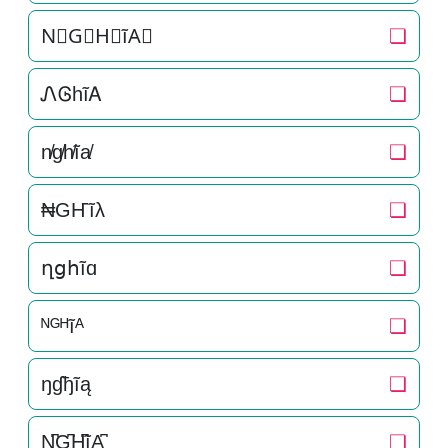
N⃒G⃒H⃒ĩA⃒
❏
ᏁᎶhĩᎪ
❏
n̸g̸h̸ĩa̸
❏
₦GҤĩλ
❏
ղցհĩɑ
❏
ᴺᴳᴴĩᴬ
❏
ŋɠђĩą
❏
N̺͆G̺͆H̺͆ĩA̺͆
❏