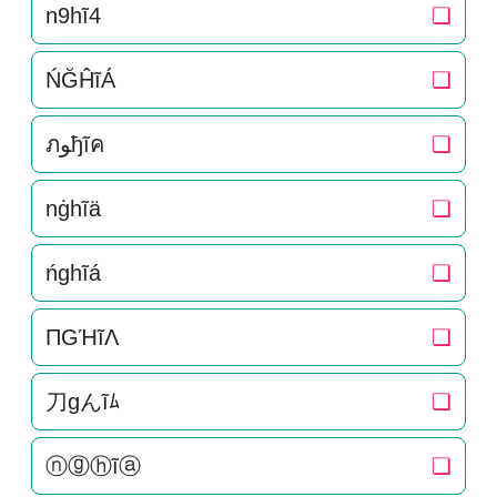
n9hĩ4
❏
ŃĞĤĩÁ
❏
ภﻮђĩค
❏
nġhĩä
❏
ńghĩá
❏
ПGΉĩΛ
❏
刀gんĩﾑ
❏
ⓝⓖⓗĩⓐ
❏