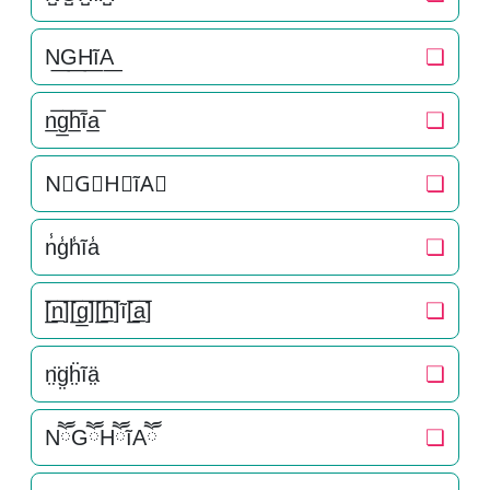
N͟G͟H͟ĩA͟
❏
n̲̅g̲̅h̲̅ĩa̲̅
❏
N⃣G⃣H⃣ĩA⃣
❏
n̾g̾h̾ĩa̾
❏
[̲̅n̲̅][̲̅g̲̅][̲̅h̲̅]ĩ[̲̅a̲̅]
❏
n̤̈g̤̈ḧ̤ĩä̤
❏
NཽGཽHཽĩAཽ
❏