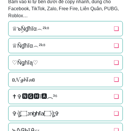
Bấm vào kí tự bên dưới để copy nhanh, dùng cho
Facebook, TikTok, Zalo, Free Fire, Liên Quân, PUBG,
Roblox…
♕๖ۣۜNɠɦĩα︵²ᵏ⁸
❏
♕Ňɠɦĩα︵²ᵏ⁸
❏
♡Ňǥɦĩą♡
❏
ʚ𝓝𝓰𝓱ĩ𝓪ɞ
❏
✝✞🅽🅶🅷ĩ🅰︵³⁶
❏
✞ঔৣ۝ᴊn̸g̸h̸ĩa̸۝ঔৣ✞
❏
๖ᏁᎶᏂĩᎯッ
❏