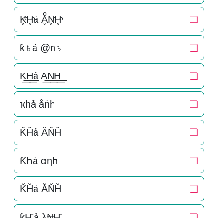
K̥ͦH̥ͦả ḀͦN̥ͦH̥ͦ
❏
ƙ♄ả @n♄
❏
K͟͟H͟͟ả A͟͟N͟͟H͟͟
❏
ҡһả åṅһ
❏
K̆H̆ả ĂN̆H̆
❏
Ƙհả αηհ
❏
K̆H̆ả ĂN̆H̆
❏
ƙҤả λ₦Ҥ
❏