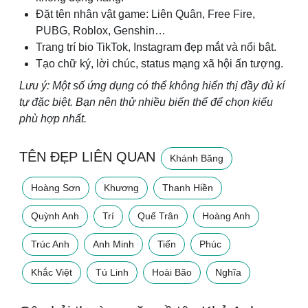
Đặt tên nhân vật game: Liên Quân, Free Fire,
PUBG, Roblox, Genshin…
Trang trí bio TikTok, Instagram đẹp mắt và nổi bật.
Tạo chữ ký, lời chúc, status mạng xã hội ấn tượng.
Lưu ý: Một số ứng dụng có thể không hiển thị đầy đủ kí
tự đặc biệt. Bạn nên thử nhiều biến thể để chọn kiểu
phù hợp nhất.
TÊN ĐẸP LIÊN QUAN
Khánh Băng
Hoàng Sơn
Khương
Thanh Hiền
Quỳnh Anh
Trí
Quế Trân
Hoàng Anh
Trúc Anh
Anh Minh
Tiến
Phúc
Khắc Việt
Tú Linh
Hoài Bão
Nghĩa