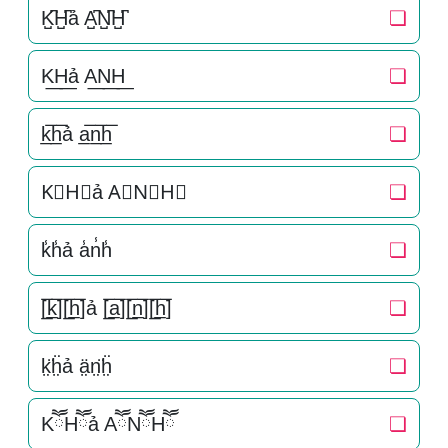
K̺͆H̺͆ả A̺͆N̺͆H̺͆
❏
K͟H͟ả A͟N͟H͟
❏
k̲̅h̲̅ả a̲̅n̲̅h̲̅
❏
K⃣H⃣ả A⃣N⃣H⃣
❏
k̾h̾ả a̾n̾h̾
❏
[̲̅k̲̅][̲̅h̲̅]ả [̲̅a̲̅][̲̅n̲̅][̲̅h̲̅]
❏
k̤̈ḧ̤ả ä̤n̤̈ḧ̤
❏
KཽHཽả AཽNཽHཽ
❏