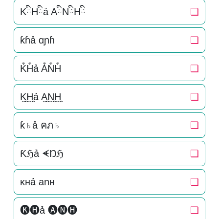
KིHིả AིNིHི
❏
ƙɦả ɑɲɦ
❏
K͒H͒ả A͒N͒H͒
❏
K̬̤̯H̬̤̯ả A̬̤̯N̬̤̯H̬̤̯
❏
ƙ♄ả คภ♄
❏
Ƙℌả ᗛŊℌ
❏
ĸнả anн
❏
🅚🅗ả 🅐🅝🅗
❏