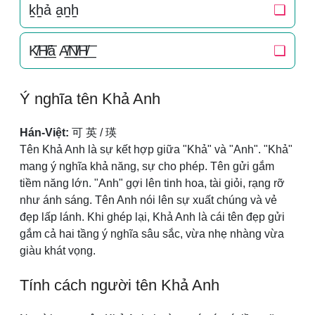
k̠h̠ả a̠n̠h̠
❏
K̸͟͞H̸͟͞ả A̸͟͞N̸͟͞H̸͟͞
❏
Ý nghĩa tên Khả Anh
Hán-Việt:
可 英 / 瑛
Tên Khả Anh là sự kết hợp giữa "Khả" và "Anh". "Khả"
mang ý nghĩa khả năng, sự cho phép. Tên gửi gắm
tiềm năng lớn. "Anh" gợi lên tinh hoa, tài giỏi, rạng rỡ
như ánh sáng. Tên Anh nói lên sự xuất chúng và vẻ
đẹp lấp lánh. Khi ghép lại, Khả Anh là cái tên đẹp gửi
gắm cả hai tầng ý nghĩa sâu sắc, vừa nhẹ nhàng vừa
giàu khát vọng.
Tính cách người tên Khả Anh