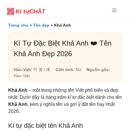
Kí tự
CHẤT
Trang chủ
»
Tên đẹp
»
Khả Anh
Kí Tự Đặc Biệt Khả Anh ❤️ Tên
Khả Anh Đẹp 2026
Hán-Việt:
可 英 / 瑛
Giới tính:
Nữ
Nguồn gốc:
Hán-Việt
Khả Anh
– một trong những tên Việt phổ biến và đẹp
nhất. Dưới đây là
hàng trăm kí tự đặc biệt
dành cho tên
Khả Anh
, kèm ý nghĩa tên và gợi ý đặt tên hay nhất
2026.
Kí tự đặc biệt tên Khả Anh