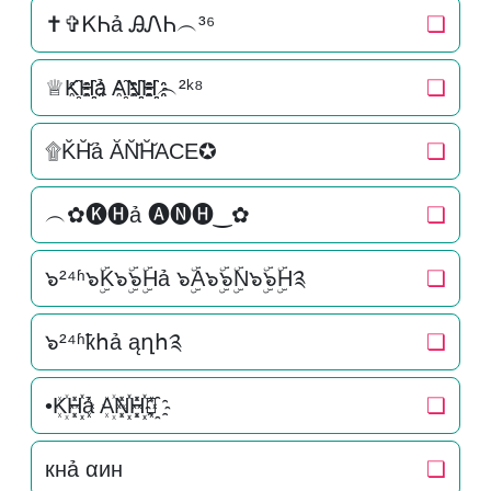
✝✞ᏦᏂả ᎯᏁᏂ︵³⁶
❏
♕K҈H҈҈ả A҈N҈҈H҈҈︵²ᵏ⁸
❏
۩K̆H̆̆ả ĂN̆̆H̆̆ACE✪
❏
︵✿🅚🅗ả 🅐🅝🅗‿✿
❏
๖²⁴ʱ๖ۣۜK๖ۣۜ๖ۣۜHả ๖ۣۜA๖ۣۜ๖ۣۜN๖ۣۜ๖ۣۜH༉
❏
๖²⁴ʱҟհả ąղհ༉
❏
•K꙰H꙰꙰ả A꙰N꙰꙰H꙰꙰✿҈
❏
кнả αин
❏