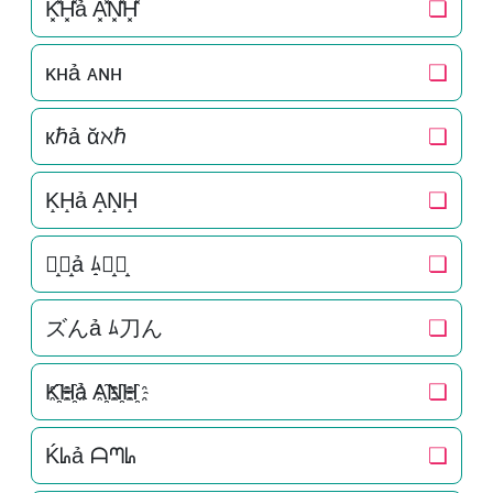
K͓̽H͓̽ả A͓̽N͓̽H͓̽
❏
ᴋʜả ᴀɴʜ
❏
кℏả ᾰℵℏ
❏
K̝H̝ả A̝N̝H̝
❏
ズ̝ん̝ả ﾑ̝刀̝ん̝
❏
ズんả ﾑ刀ん
❏
K҈H҈ả A҈N҈H҈
❏
Ḱᖺả ᗩᘉᖺ
❏