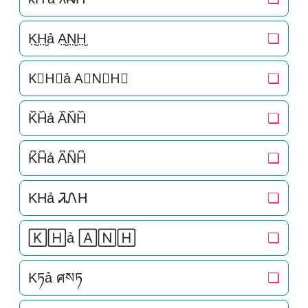
K̤̮H̤̮ả A̤̮N̤̮H̤̮
❏
K⃘H⃘ả A⃘N⃘H⃘
❏
K᷈H᷈ả A᷈N᷈H᷈
❏
K͆H͆ả A͆N͆H͆
❏
KHả ᏘᏁH
❏
🄺🄷ả 🄰🄽🄷
❏
Kཏả ศསཏ
❏