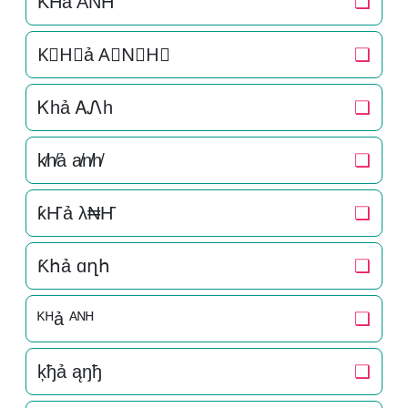
K͛H͛ả A͛N͛H͛
❏
K⃒H⃒ả A⃒N⃒H⃒
❏
Ꮶhả ᎪᏁh
❏
k̸h̸ả a̸n̸h̸
❏
ƙҤả λ₦Ҥ
❏
Ƙհả ɑղհ
❏
ᴷᴴả ᴬᴺᴴ
❏
ķђả ąŋђ
❏