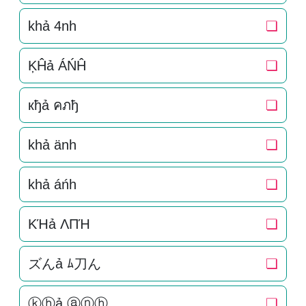
khả 4nh
❏
ĶĤả ÁŃĤ
❏
кђả คภђ
❏
khả änh
❏
khả áńh
❏
KΉả ΛПΉ
❏
ズんả ﾑ刀ん
❏
ⓚⓗả ⓐⓝⓗ
❏