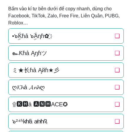
Bấm vào kí tự bên dưới để copy nhanh, dùng cho
Facebook, TikTok, Zalo, Free Fire, Liên Quân, PUBG,
Roblox…
•๖ۣۜKɦả ๖ۣۜAηɦ✿҈
❏
๛Ƙɦả Ąŋɦツ
❏
ミ★长ɦả Ąйɦ★彡
❏
ღ𝓚𝓱ả 𝓐𝓷𝓱ღ
❏
۩🅺🅷ả 🅰🅽🅷ACE✪
❏
๖²⁴ʱk̸h̸ả a̸n̸h̸༉
❏