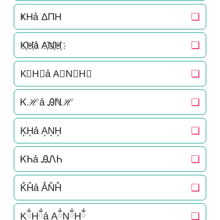
ҜHả ΔΠH
❏
K҉H҉ả A҉N҉H҉
❏
K⃜H⃜ả A⃜N⃜H⃜
❏
Ꮶℋả Ꭿℕℋ
❏
K͎H͎ả A͎N͎H͎
❏
ᏦᏂả ᎯᏁᏂ
❏
K̐H̐ả A̐N̐H̐
❏
KྂHྂả AྂNྂHྂ
❏