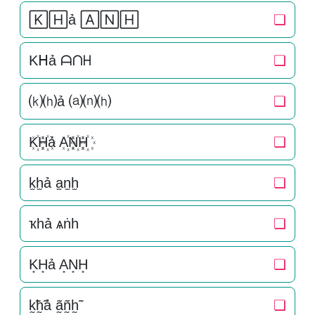
🄺🄷ả 🄰🄽🄷
❏
Kᕼả ᗩᑎᕼ
❏
⒦⒣ả ⒜⒩⒣
❏
K꙰H꙰ả A꙰N꙰H꙰
❏
k̫h̫ả a̫n̫h̫
❏
ҡһả ѧṅһ
❏
K͙H͙ả A͙N͙H͙
❏
k̰̃h̰̃ả ã̰ñ̰h̰̃
❏