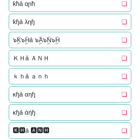
ƙħả ɑɲħ
❏
ƙɧả λɳɧ
❏
๖ۣۜK๖ۣۜHả ๖ۣۜA๖ۣۜN๖ۣۜH
❏
ＫＨả ＡＮＨ
❏
ｋｈả ａｎｈ
❏
κɧả αηɧ
❏
κɧả άήɧ
❏
🅺🅷ả 🅰🅽🅷
❏