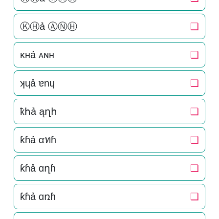
ⓀⒽả ⒶⓃⒽ
❏
κнả ᴀɴн
❏
ʞɥả ɐnɥ
❏
ҟհả ąղհ
❏
ƙɦả αทɦ
❏
ƙɦả ɑղɦ
❏
ƙɦả ɑռɦ
❏