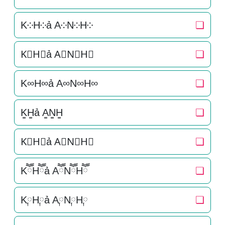
K༶H༶ả A༶N༶H༶
❏
K⃕H⃕ả A⃕N⃕H⃕
❏
K∞H∞ả A∞N∞H∞
❏
K͚H͚ả A͚N͚H͚
❏
K⃒H⃒ả A⃒N⃒H⃒
❏
KཽHཽả AཽNཽHཽ
❏
K༙H༙ả A༙N༙H༙
❏