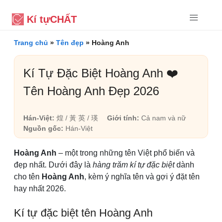
Kí tự
CHẤT
Trang chủ
»
Tên đẹp
»
Hoàng Anh
Kí Tự Đặc Biệt Hoàng Anh ❤️
Tên Hoàng Anh Đẹp 2026
Hán-Việt:
煌 / 黃 英 / 瑛
Giới tính:
Cả nam và nữ
Nguồn gốc:
Hán-Việt
Hoàng Anh
– một trong những tên Việt phổ biến và
đẹp nhất. Dưới đây là
hàng trăm kí tự đặc biệt
dành
cho tên
Hoàng Anh
, kèm ý nghĩa tên và gợi ý đặt tên
hay nhất 2026.
Kí tự đặc biệt tên Hoàng Anh