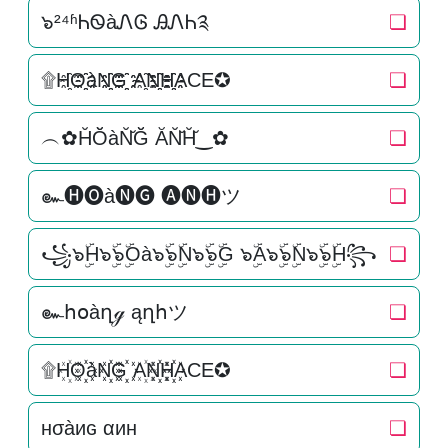
๖²⁴ʱᏂᏫàᏁᎶ ᎯᏁᏂ༉
❏
۩H҈O҈҈àN҈҈G҈҈ A҈N҈҈H҈҈ACE✪
❏
︵✿H̆Ŏ̆àN̆̆Ğ̆ ĂN̆̆H̆̆‿✿
❏
๛🅗🅞à🅝🅖 🅐🅝🅗ツ
❏
꧁๖ۣۜH๖ۣۜ๖ۣۜOà๖ۣۜ๖ۣۜN๖ۣۜ๖ۣۜG ๖ۣۜA๖ۣۜ๖ۣۜN๖ۣۜ๖ۣۜH꧂
❏
๛հօàղℊ ąղհツ
❏
۩H꙰O꙰꙰àN꙰꙰G꙰꙰ A꙰N꙰꙰H꙰꙰ACE✪
❏
нσàиɢ αин
❏