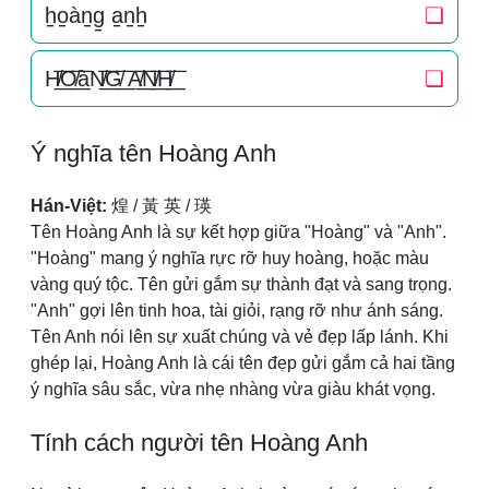
h̠o̠àn̠g̠ a̠n̠h̠
❏
H̸͟͞O̸͟͞àN̸͟͞G̸͟͞ A̸͟͞N̸͟͞H̸͟͞
❏
Ý nghĩa tên Hoàng Anh
Hán-Việt:
煌 / 黃 英 / 瑛
Tên Hoàng Anh là sự kết hợp giữa "Hoàng" và "Anh".
"Hoàng" mang ý nghĩa rực rỡ huy hoàng, hoặc màu
vàng quý tộc. Tên gửi gắm sự thành đạt và sang trọng.
"Anh" gợi lên tinh hoa, tài giỏi, rạng rỡ như ánh sáng.
Tên Anh nói lên sự xuất chúng và vẻ đẹp lấp lánh. Khi
ghép lại, Hoàng Anh là cái tên đẹp gửi gắm cả hai tầng
ý nghĩa sâu sắc, vừa nhẹ nhàng vừa giàu khát vọng.
Tính cách người tên Hoàng Anh