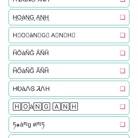
H̤̮O̤̮àN̤̮G̤̮ A̤̮N̤̮H̤̮
❏
H⃘O⃘àN⃘G⃘ A⃘N⃘H⃘
❏
H᷈O᷈àN᷈G᷈ A᷈N᷈H᷈
❏
H͆O͆àN͆G͆ A͆N͆H͆
❏
HᎧàᏁᎶ ᏘᏁH
❏
🄷🄾à🄽🄶 🄰🄽🄷
❏
ཏ๑àསg ศསཏ
❏