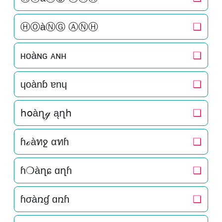
ⒽⓄàⓃⒼ ⒶⓃⒽ
❏
нoàɴԍ ᴀɴн
❏
ɥoànɓ ɐnɥ
❏
հօàղℊ ąղհ
❏
ɦℴàทջ αทɦ
❏
ɦ❍àղɕ ɑղɦ
❏
ɦσàռɠ ɑռɦ
❏