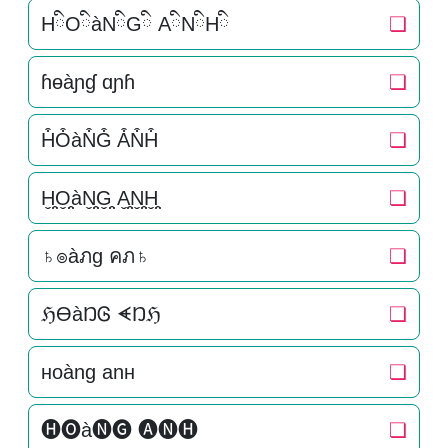
HིOིàNིGི AིNིHི
❏
ɦɵàɲɠ ɑɲɦ
❏
H͒O͒àN͒G͒ A͒N͒H͒
❏
H̬̤̯O̬̤̯àN̬̤̯G̬̤̯ A̬̤̯N̬̤̯H̬̤̯
❏
♄๏àภg คภ♄
❏
ℌƟàŊᎶ ᗛŊℌ
❏
нoàng anн
❏
🅗🅞à🅝🅖 🅐🅝🅗
❏