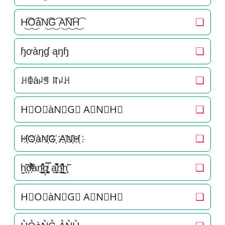
H͜͡O͜͡àN͜͡G͜͡ A͜͡N͜͡H͜͡
❏
ɧơàŋɠ ąŋɧ
❏
ꃅꂦàꈤꁅ ꍏꈤꃅ
❏
H⃟O⃟àN⃟G⃟ A⃟N⃟H⃟
❏
H҉O҉àN҉G҉ A҉N҉H҉
❏
h͚̖̜̍̃͐o͎̜̓̇ͫ̉͊ͨ͊àn͉̠̙͉̗̺̋̋̔ͧ̊g͎͚̥͎͔͕ͥ̿ a̘̫͈̭͌͛͌̇̇̍n͉̠̙͉̗̺̋̋̔ͧ̊h͚̖̜̍̃͐
❏
H⃗O⃗àN⃗G⃗ A⃗N⃗H⃗
❏