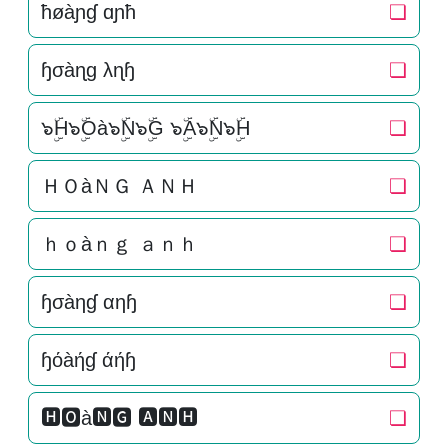
ħøàɲɠ ɑɲħ
❏
ɧσàɳɡ λɳɧ
❏
๖ۣۜH๖ۣۜOà๖ۣۜN๖ۣۜG ๖ۣۜA๖ۣۜN๖ۣۜH
❏
ＨＯàＮＧ ＡＮＨ
❏
ｈｏàｎｇ ａｎｈ
❏
ɧσàηɠ αηɧ
❏
ɧόàήɠ άήɧ
❏
🅷🅾à🅽🅶 🅰🅽🅷
❏