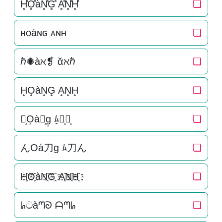
H͓̽O͓̽àN͓̽G͓̽ A͓̽N͓̽H͓̽
❏
ʜᴏàɴɢ ᴀɴʜ
❏
ℏ✺àℵ❡ ᾰℵℏ
❏
H̝O̝àN̝G̝ A̝N̝H̝
❏
ん̝O̝à刀̝g̝ ﾑ̝刀̝ん̝
❏
んOà刀g ﾑ刀ん
❏
H҈O҈àN҈G҈ A҈N҈H҈
❏
ᖺටàᘉᘐ ᗩᘉᖺ
❏