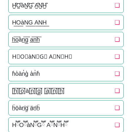
H̺͆O̺͆àN̺͆G̺͆ A̺͆N̺͆H̺͆
❏
H͟O͟àN͟G͟ A͟N͟H͟
❏
h̲̅o̲̅àn̲̅g̲̅ a̲̅n̲̅h̲̅
❏
H⃣O⃣àN⃣G⃣ A⃣N⃣H⃣
❏
h̾o̾àn̾g̾ a̾n̾h̾
❏
[̲̅h̲̅][̲̅o̲̅]à[̲̅n̲̅][̲̅g̲̅] [̲̅a̲̅][̲̅n̲̅][̲̅h̲̅]
❏
ḧ̤ö̤àn̤̈g̤̈ ä̤n̤̈ḧ̤
❏
HཽOཽàNཽGཽ AཽNཽHཽ
❏