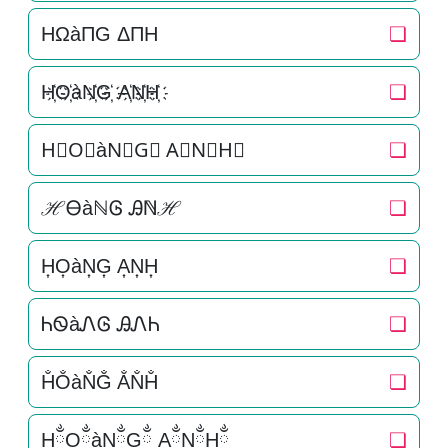
HΩàΠG ΔΠH
❏
H҉O҉àN҉G҉ A҉N҉H҉
❏
H⃜O⃜àN⃜G⃜ A⃜N⃜H⃜
❏
ℋᎾàℕᎶ Ꭿℕℋ
❏
H͎O͎àN͎G͎ A͎N͎H͎
❏
ᏂᏫàᏁᎶ ᎯᏁᏂ
❏
H̐O̐àN̐G̐ A̐N̐H̐
❏
HྂOྂàNྂGྂ AྂNྂHྂ
❏