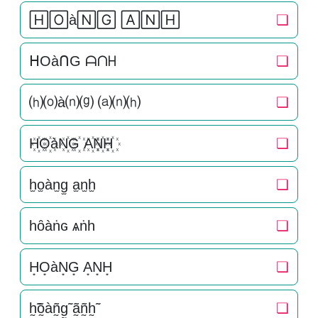
🄷🄾à🄽🄶 🄰🄽🄷
❏
ᕼOàᑎG ᗩᑎᕼ
❏
⒣⒪à⒩⒢ ⒜⒩⒣
❏
H꙰O꙰àN꙰G꙰ A꙰N꙰H꙰
❏
h̫o̫àn̫g̫ a̫n̫h̫
❏
һȏàṅɢ ѧṅһ
❏
H͙O͙àN͙G͙ A͙N͙H͙
❏
h̰̃õ̰àñ̰g̰̃ ã̰ñ̰h̰̃
❏