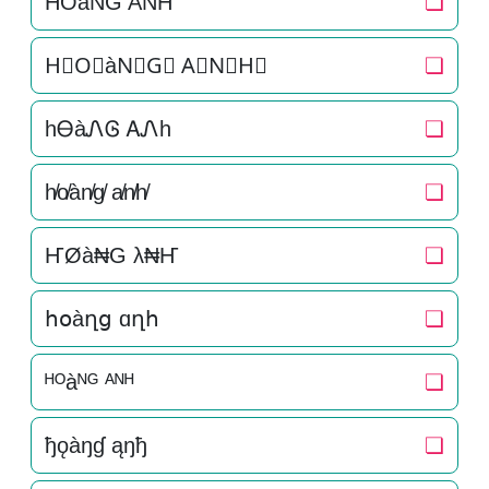
H͛O͛àN͛G͛ A͛N͛H͛
❏
H⃒O⃒àN⃒G⃒ A⃒N⃒H⃒
❏
hᎾàᏁᎶ ᎪᏁh
❏
h̸o̸àn̸g̸ a̸n̸h̸
❏
ҤØà₦G λ₦Ҥ
❏
հօàղց ɑղհ
❏
ᴴᴼàᴺᴳ ᴬᴺᴴ
❏
ђǫàŋɠ ąŋђ
❏