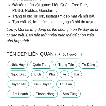
Đặt tên nhân vật game: Liên Quân, Free Fire,
PUBG, Roblox, Genshin…
Trang trí bio TikTok, Instagram đẹp mắt và nổi bật.
Tạo chữ ký, lời chúc, status mạng xã hội ấn tượng.
Lưu ý: Một số ứng dụng có thể không hiển thị đầy đủ kí
tự đặc biệt. Bạn nên thử nhiều biến thể để chọn kiểu
phù hợp nhất.
TÊN ĐẸP LIÊN QUAN
Phúc Nguyên
Nhật Huy
Quốc Trung
Trọng Tấn
Trí Dũng
Ngọc Diệp
Bích
Khả
Vi
Hải
Huyền My
Diệu Huyền
Thu Lan
Lâm Khanh
Thanh Hằng
Sơn Tùng