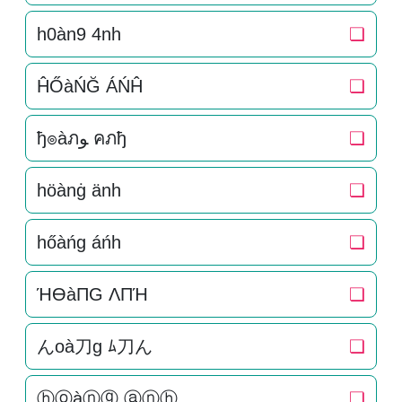
h0àn9 4nh
❏
ĤŐàŃĞ ÁŃĤ
❏
ђ๏àภﻮ คภђ
❏
höànġ änh
❏
hőàńg áńh
❏
ΉӨàПG ΛПΉ
❏
んoà刀g ﾑ刀ん
❏
ⓗⓞàⓝⓖ ⓐⓝⓗ
❏