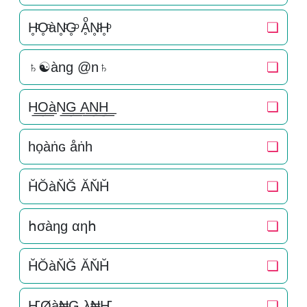
H̥ͦO̥ͦàN̥ͦG̥ͦ ḀͦN̥ͦH̥ͦ
❏
♄☯àng @n♄
❏
H͟͟O͟͟àN͟͟G͟͟ A͟͟N͟͟H͟͟
❏
һọàṅɢ åṅһ
❏
H̆ŎàN̆Ğ ĂN̆H̆
❏
հσàηɡ αηհ
❏
H̆ŎàN̆Ğ ĂN̆H̆
❏
ҤØà₦G λ₦Ҥ
❏