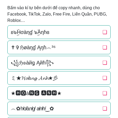
Bấm vào kí tự bên dưới để copy nhanh, dùng cho
Facebook, TikTok, Zalo, Free Fire, Liên Quân, PUBG,
Roblox…
ʚ๖ۣۜHσàηɠ ๖ۣۜAηɦɞ
❏
✝✞ℌøàŋɠ Ąŋɦ︵³⁶
❏
꧁ℌ๏àйǥ Ąйɦ꧂
❏
ミ★𝓗𝓸à𝓷𝓰 𝓐𝓷𝓱★彡
❏
★🅷🅾à🅽🅶 🅰🅽🅷★
❏
︵✿h̸o̸àn̸g̸ a̸n̸h̸‿✿
❏