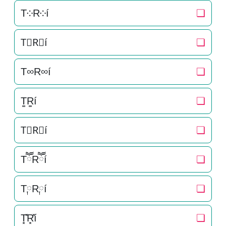
T༶R༶í
❏
T⃕R⃕í
❏
T∞R∞í
❏
T͚R͚í
❏
T⃒R⃒í
❏
TཽRཽí
❏
T༙R༙í
❏
T͓̽R͓̽í
❏