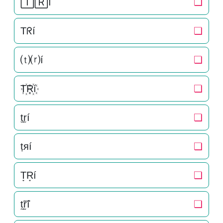
🅃🅁í
❏
Tᖇí
❏
⒯⒭í
❏
T꙰R꙰í
❏
t̫r̫í
❏
ṭяí
❏
T͙R͙í
❏
t̰̃r̰̃í
❏