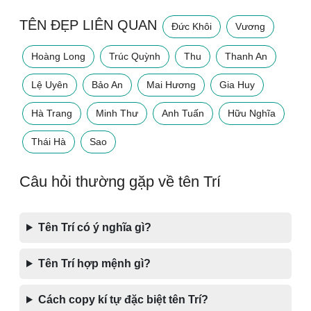
TÊN ĐẸP LIÊN QUAN
Đức Khôi
Vương
Hoàng Long
Trúc Quỳnh
Thu
Thanh An
Lệ Uyên
Bảo An
Mai Hương
Gia Huy
Hà Trang
Minh Thư
Anh Tuấn
Hữu Nghĩa
Thái Hà
Sao
Câu hỏi thường gặp về tên Trí
Tên Trí có ý nghĩa gì?
Tên Trí hợp mệnh gì?
Cách copy kí tự đặc biệt tên Trí?