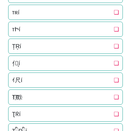
ᴛʀí
❏
тԻí
❏
T̝R̝í
❏
ｲ̝尺̝í
❏
ｲ尺í
❏
T҈R҈í
❏
Ʈᖇí
❏