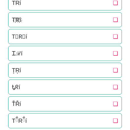
TRí
❏
T҉R҉í
❏
T⃜R⃜í
❏
Ꮖℛí
❏
T͎R͎í
❏
Ꮏᖇí
❏
T̐R̐í
❏
TྂRྂí
❏