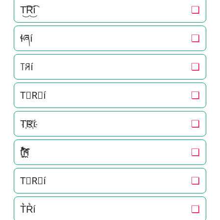
T͜͡R͜͡í
❏
ɬཞí
❏
꓄ꋪí
❏
T⃟R⃟í
❏
T҉R҉í
❏
t̘̟̼̉̈́͐͋͌̊r̼̯̤̈ͭ̃ͨ̆í
❏
T⃗R⃗í
❏
T͛R͛í
❏