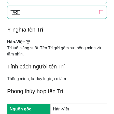
T̸͟͞R̸͟͞í
❏
Ý nghĩa tên Trí
Hán-Việt:
智
Trí tuệ, sáng suốt. Tên Trí gửi gắm sự thông minh và
tầm nhìn.
Tính cách người tên Trí
Thông minh, tư duy logic, có tầm.
Phong thủy hợp tên Trí
Nguồn gốc
Hán-Việt