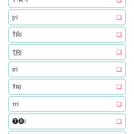
TིRིí
❏
ʈɾí
❏
T͒R͒í
❏
T̬̤̯R̬̤̯í
❏
tгí
❏
ŦƦí
❏
тrí
❏
🅣🅡í
❏