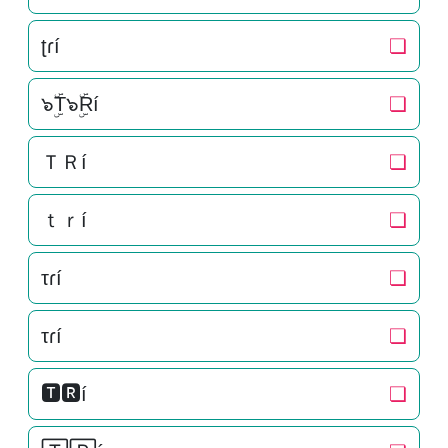
ʈɾí
❏
๖ۣۜT๖ۣۜRí
❏
ＴＲí
❏
ｔｒí
❏
τɾí
❏
τɾí
❏
🆃🆁í
❏