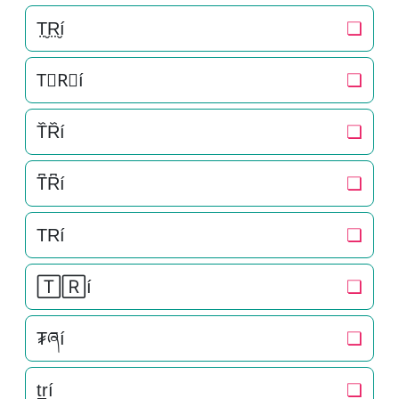
T̤̮R̤̮í
❏
T⃘R⃘í
❏
T᷈R᷈í
❏
T͆R͆í
❏
TRí
❏
🅃🅁í
❏
₮ཞí
❏
t̠r̠í
❏