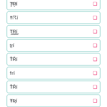
T̥ͦR̥ͦí
❏
☨☈í
❏
T͟͟R͟͟í
❏
ṭŗí
❏
T̆R̆í
❏
ϯɾí
❏
T̆R̆í
❏
ŦƦí
❏