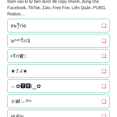
Bấm vào kí tự bên dưới để copy nhanh, dùng cho
Facebook, TikTok, Zalo, Free Fire, Liên Quân, PUBG,
Roblox…
ʚ๖ۣۜTɾíɞ
❏
๖²⁴ʱŤɾí༉
❏
•Ŧɾí✿҈
❏
★𝓣𝓻í★
❏
︵✿🆃🆁í‿✿
❏
♕t̸r̸í︵²ᵏ⁸
❏
ʚᎿᖇíɞ
❏