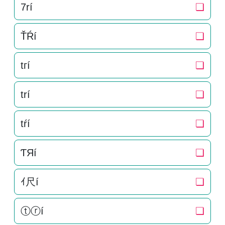
7rí
❏
ŤŔí
❏
tгí
❏
trí
❏
tŕí
❏
ƬЯí
❏
ｲ尺í
❏
ⓣⓡí
❏