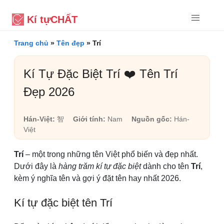
Kí tự
CHẤT
Trang chủ
»
Tên đẹp
»
Trí
Kí Tự Đặc Biệt Trí ❤️ Tên Trí
Đẹp 2026
Hán-Việt:
智
Giới tính:
Nam
Nguồn gốc:
Hán-
Việt
Trí
– một trong những tên Việt phổ biến và đẹp nhất.
Dưới đây là
hàng trăm kí tự đặc biệt
dành cho tên
Trí
,
kèm ý nghĩa tên và gợi ý đặt tên hay nhất 2026.
Kí tự đặc biệt tên Trí