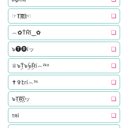
☞T҈R҈҈í☜
❏
︵✿T̆R̆̆í‿✿
❏
๖🅣🅡íッ
❏
♕๖ۣۜT๖ۣۜ๖ۣۜRí︵²ᵏ⁸
❏
✝✞էɾí︵³⁶
❏
๖T꙰R꙰꙰íッ
❏
тяí
❏