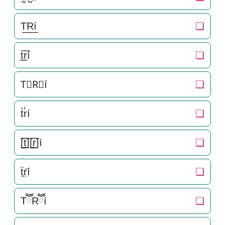
T͟R͟í
❏
t̲̅r̲̅í
❏
T⃣R⃣í
❏
t̾r̾í
❏
[̲̅t̲̅][̲̅r̲̅]í
❏
ẗ̤r̤̈í
❏
TཽRཽí
❏