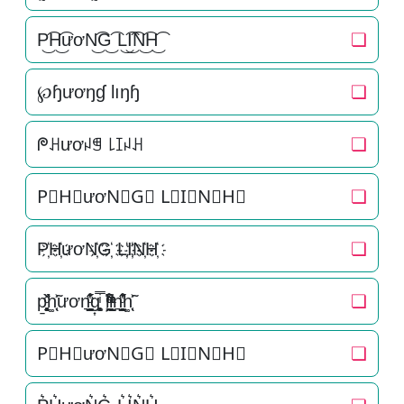
P͜͡H͜͡ươN͜͡G͜͡ L͜͡I͜͡N͜͡H͜͡
❏
℘ɧươŋɠ Ɩıŋɧ
❏
ᖘꃅươꈤꁅ ꒒ꀤꈤꃅ
❏
P⃟H⃟ươN⃟G⃟ L⃟I⃟N⃟H⃟
❏
P҉H҉ươN҉G҉ L҉I҉N҉H҉
❏
p̱̱̬̻̞̩͎̌ͦ̏h͚̖̜̍̃͐ươn͉̠̙͉̗̺̋̋̔ͧ̊g͎͚̥͎͔͕ͥ̿ l͕͖͉̭̰ͬ̍ͤ͆̊ͨi̞̟̫̺ͭ̒ͭͣn͉̠̙͉̗̺̋̋̔ͧ̊h͚̖̜̍̃͐
❏
P⃗H⃗ươN⃗G⃗ L⃗I⃗N⃗H⃗
❏