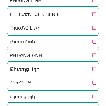
P͛H͛ươN͛G͛ L͛I͛N͛H͛
❏
P⃒H⃒ươN⃒G⃒ L⃒I⃒N⃒H⃒
❏
ᏢhươᏁᎶ ᏞᎥᏁh
❏
p̸h̸ươn̸g̸ l̸i̸n̸h̸
❏
PҤươ₦G Łł₦Ҥ
❏
Թհươղց Ӏíղհ
❏
ᴾᴴươᴺᴳ ᴸᴵᴺᴴ
❏
ƥђươŋɠ ɭįŋђ
❏