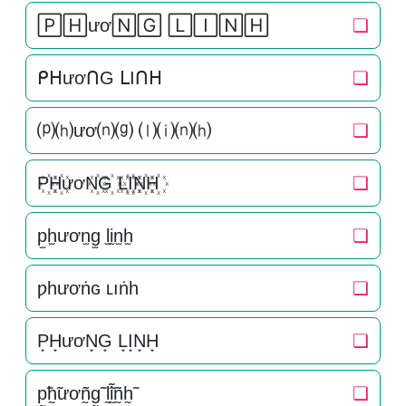
🄿🄷ươ🄽🄶 🄻🄸🄽🄷
❏
ᑭᕼươᑎG ᒪIᑎᕼ
❏
⒫⒣ươ⒩⒢ ⒧⒤⒩⒣
❏
P꙰H꙰ươN꙰G꙰ L꙰I꙰N꙰H꙰
❏
p̫h̫ươn̫g̫ l̫i̫n̫h̫
❏
ƿһươṅɢ ʟıṅһ
❏
P͙H͙ươN͙G͙ L͙I͙N͙H͙
❏
p̰̃h̰̃ươñ̰g̰̃ l̰̃ḭ̃ñ̰h̰̃
❏