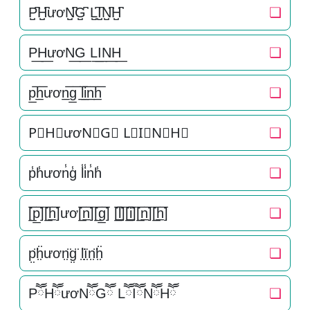
P̺͆H̺͆ươN̺͆G̺͆ L̺͆I̺͆N̺͆H̺͆
❏
P͟H͟ươN͟G͟ L͟I͟N͟H͟
❏
p̲̅h̲̅ươn̲̅g̲̅ l̲̅i̲̅n̲̅h̲̅
❏
P⃣H⃣ươN⃣G⃣ L⃣I⃣N⃣H⃣
❏
p̾h̾ươn̾g̾ l̾i̾n̾h̾
❏
[̲̅p̲̅][̲̅h̲̅]ươ[̲̅n̲̅][̲̅g̲̅] [̲̅l̲̅][̲̅i̲̅][̲̅n̲̅][̲̅h̲̅]
❏
p̤̈ḧ̤ươn̤̈g̤̈ l̤̈ï̤n̤̈ḧ̤
❏
PཽHཽươNཽGཽ LཽIཽNཽHཽ
❏