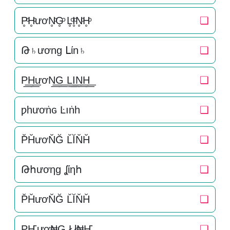
P̥ͦH̥ͦươN̥ͦG̥ͦ L̥ͦI̥ͦN̥ͦH̥ͦ
❏
Թ♄ương ᒪίn♄
❏
P͟͟H͟͟ươN͟͟G͟͟ L͟͟I͟͟N͟͟H͟͟
❏
ƿһươṅɢ Ŀıṅһ
❏
P̆H̆ươN̆Ğ L̆ĬN̆H̆
❏
Թհươηɡ ʆίηհ
❏
P̆H̆ươN̆Ğ L̆ĬN̆H̆
❏
PҤươ₦G Łł₦Ҥ
❏