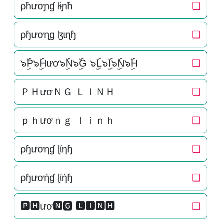
ρħươɲɠ łɨɲħ
❏
ρɧươɳɡ ɮɩɳɧ
❏
๖ۣۜP๖ۣۜHươ๖ۣۜN๖ۣۜG ๖ۣۜL๖ۣۜI๖ۣۜN๖ۣۜH
❏
ＰＨươＮＧ ＬＩＮＨ
❏
ｐｈươｎｇ ｌｉｎｈ
❏
ρɧươηɠ ɭίηɧ
❏
ρɧươήɠ ɭίήɧ
❏
🅿🅷ươ🅽🅶 🅻🅸🅽🅷
❏