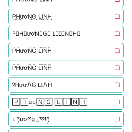
P̤̮H̤̮ươN̤̮G̤̮ L̤̮I̤̮N̤̮H̤̮
❏
P⃘H⃘ươN⃘G⃘ L⃘I⃘N⃘H⃘
❏
P᷈H᷈ươN᷈G᷈ L᷈I᷈N᷈H᷈
❏
P͆H͆ươN͆G͆ L͆I͆N͆H͆
❏
ᎮHươᏁᎶ LIᏁH
❏
🄿🄷ươ🄽🄶 🄻🄸🄽🄷
❏
♇ཏươསg ʆརསཏ
❏