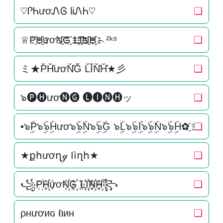
♡ᎵᏂươᏁᎶ liᏁᏂ♡
❏
♕P҈H҈҈ươN҈҈G҈҈ L҈I҈҈N҈҈H҈҈︵²ᵏ⁸
❏
ミ★P̆H̆̆ươN̆̆Ğ̆ L̆Ĭ̆N̆̆H̆̆★彡
❏
๖🅟🅗ươ🅝🅖 🅛🅘🅝🅗ッ
❏
•๖ۣۜP๖ۣۜ๖ۣۜHươ๖ۣۜ๖ۣۜN๖ۣۜ๖ۣۜG ๖ۣۜL๖ۣۜ๖ۣۜI๖ۣۜ๖ۣۜN๖ۣۜ๖ۣۜH✿҈
❏
★քհươղℊ Ӏìղհ★
❏
꧁P꙰H꙰꙰ươN꙰꙰G꙰꙰ L꙰I꙰꙰N꙰꙰H꙰꙰꧂
❏
ρнươиɢ ℓιин
❏