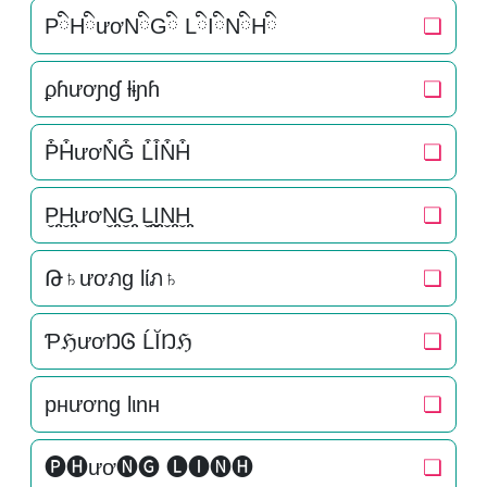
PིHིươNིGི LིIིNིHི
❏
ϼɦươɲɠ ƚɨɲɦ
❏
P͒H͒ươN͒G͒ L͒I͒N͒H͒
❏
P̬̤̯H̬̤̯ươN̬̤̯G̬̤̯ L̬̤̯I̬̤̯N̬̤̯H̬̤̯
❏
Թ♄ươภg lίภ♄
❏
ƤℌươŊᎶ ĹĬŊℌ
❏
pнương lιnн
❏
🅟🅗ươ🅝🅖 🅛🅘🅝🅗
❏