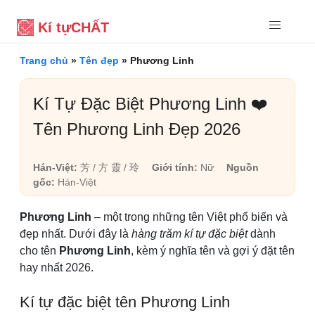
Kí tự
CHẤT
Trang chủ
»
Tên đẹp
»
Phương Linh
Kí Tự Đặc Biệt Phương Linh ❤️
Tên Phương Linh Đẹp 2026
Hán-Việt:
芳 / 方 靈 / 玲
Giới tính:
Nữ
Nguồn
gốc:
Hán-Việt
Phương Linh
– một trong những tên Việt phổ biến và
đẹp nhất. Dưới đây là
hàng trăm kí tự đặc biệt
dành
cho tên
Phương Linh
, kèm ý nghĩa tên và gợi ý đặt tên
hay nhất 2026.
Kí tự đặc biệt tên Phương Linh