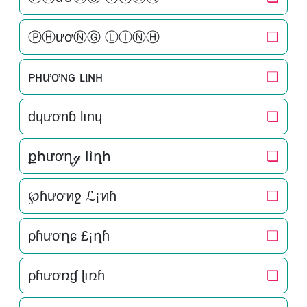
ⓅⒽươⓃⒼ ⓁⒾⓃⒽ
❏
ᴘнươɴԍ ʟιɴн
❏
dɥươnɓ lınɥ
❏
քհươղℊ Ӏìղհ
❏
℘ɦươทջ ℒ¡ทɦ
❏
ρɦươղɕ £¡ղɦ
❏
ρɦươռɠ ɭıռɦ
❏