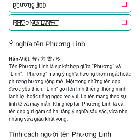
p̠h̠ươn̠g̠ l̠i̠n̠h̠
❏
P̸͟͞H̸͟͞ươN̸͟͞G̸͟͞ L̸͟͞I̸͟͞N̸͟͞H̸͟͞
❏
Ý nghĩa tên Phương Linh
Hán-Việt:
芳 / 方 靈 / 玲
Tên Phương Linh là sự kết hợp giữa "Phương" và
"Linh". "Phương" mang ý nghĩa hương thơm ngát hoặc
phương hướng rộng mở. Một trong những tên đẹp
được yêu thích. "Linh" gợi lên linh thiêng, thông minh
lanh lợi hoặc tiếng ngọc reo vui. Là tên mang theo sự
tinh tế và may mắn. Khi ghép lại, Phương Linh là cái
tên đẹp gửi gắm cả hai tầng ý nghĩa sâu sắc, vừa nhẹ
nhàng vừa giàu khát vọng.
Tính cách người tên Phương Linh