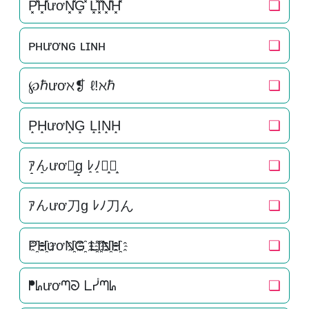
P͓̽H͓̽ươN͓̽G͓̽ L͓̽I͓̽N͓̽H͓̽
❏
ᴘʜươɴɢ ʟɪɴʜ
❏
℘ℏươℵ❡ ℓ!ℵℏ
❏
P̝H̝ươN̝G̝ L̝I̝N̝H̝
❏
ｱ̝ん̝ươ刀̝g̝ ﾚ̝ﾉ̝刀̝ん̝
❏
ｱんươ刀g ﾚﾉ刀ん
❏
P҈H҈ươN҈G҈ L҈I҈N҈H҈
❏
ᖰᖺươᘉᘐ ᒪᓮᘉᖺ
❏