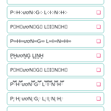
P༶H༶ươN༶G༶ L༶I༶N༶H༶
❏
P⃕H⃕ươN⃕G⃕ L⃕I⃕N⃕H⃕
❏
P∞H∞ươN∞G∞ L∞I∞N∞H∞
❏
P͚H͚ươN͚G͚ L͚I͚N͚H͚
❏
P⃒H⃒ươN⃒G⃒ L⃒I⃒N⃒H⃒
❏
PཽHཽươNཽGཽ LཽIཽNཽHཽ
❏
P༙H༙ươN༙G༙ L༙I༙N༙H༙
❏