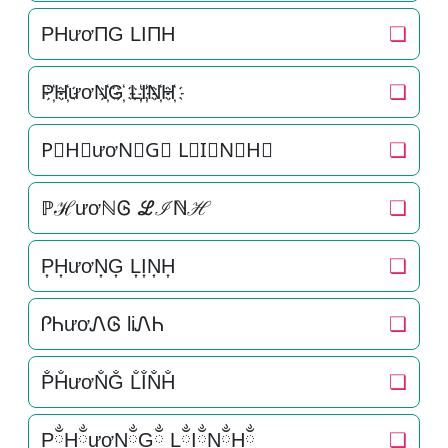
PHươΠG LIΠH
❏
P҉H҉ươN҉G҉ L҉I҉N҉H҉
❏
P⃜H⃜ươN⃜G⃜ L⃜I⃜N⃜H⃜
❏
ℙℋươℕᎶ ℒℐℕℋ
❏
P͎H͎ươN͎G͎ L͎I͎N͎H͎
❏
ᎵᏂươᏁᎶ liᏁᏂ
❏
P̐H̐ươN̐G̐ L̐I̐N̐H̐
❏
PྂHྂươNྂGྂ LྂIྂNྂHྂ
❏