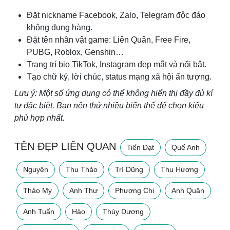
Đặt nickname Facebook, Zalo, Telegram độc đáo
không đụng hàng.
Đặt tên nhân vật game: Liên Quân, Free Fire,
PUBG, Roblox, Genshin…
Trang trí bio TikTok, Instagram đẹp mắt và nổi bật.
Tạo chữ ký, lời chúc, status mạng xã hội ấn tượng.
Lưu ý: Một số ứng dụng có thể không hiển thị đầy đủ kí
tự đặc biệt. Bạn nên thử nhiều biến thể để chọn kiểu
phù hợp nhất.
TÊN ĐẸP LIÊN QUAN
Tiến Đạt
Quế Anh
Nguyên
Thu Thảo
Trí Dũng
Thu Hương
Thảo My
Anh Thư
Phương Chi
Anh Quân
Anh Tuấn
Hào
Thùy Dương