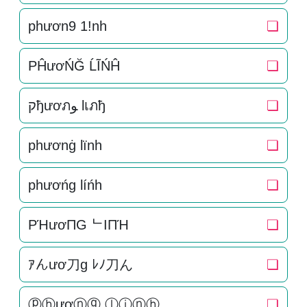
phươn9 1!nh
❏
PĤươŃĞ ĹĨŃĤ
❏
קђươภﻮ lเภђ
❏
phươnġ lïnh
❏
phươńg líńh
❏
PΉươПG ᄂIПΉ
❏
ｱんươ刀g ﾚﾉ刀ん
❏
ⓟⓗươⓝⓖ ⓛⓘⓝⓗ
❏