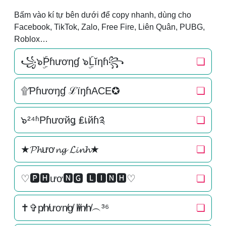
Bấm vào kí tự bên dưới để copy nhanh, dùng cho
Facebook, TikTok, Zalo, Free Fire, Liên Quân, PUBG,
Roblox…
꧁๖ۣۜPɦươηɠ ๖ۣۜLĭηɦ꧂
❏
۩Ƥɦươŋɠ ℒїŋɦACE✪
❏
๖²⁴ʱPɦươйǥ ₤เйɦ༉
❏
★𝓟𝓱ươ𝓷𝓰 𝓛𝓲𝓷𝓱★
❏
♡🅿🅷ươ🅽🅶 🅻🅸🅽🅷♡
❏
✝✞p̸h̸ươn̸g̸ l̸i̸n̸h̸︵³⁶
❏