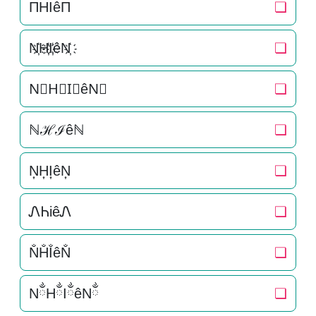
ΠHIêΠ
❏
N҉H҉I҉êN҉
❏
N⃜H⃜I⃜êN⃜
❏
ℕℋℐêℕ
❏
N͎H͎I͎êN͎
❏
ᏁᏂiêᏁ
❏
N̐H̐I̐êN̐
❏
NྂHྂIྂêNྂ
❏