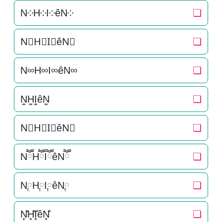
N༶H༶I༶êN༶
❏
N⃕H⃕I⃕êN⃕
❏
N∞H∞I∞êN∞
❏
N͚H͚I͚êN͚
❏
N⃒H⃒I⃒êN⃒
❏
NཽHཽIཽêNཽ
❏
N༙H༙I༙êN༙
❏
N͓̽H͓̽I͓̽êN͓̽
❏