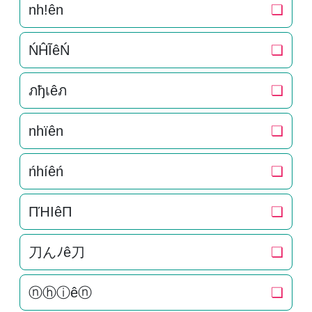
nh!ên
❏
ŃĤĨêŃ
❏
ภђเêภ
❏
nhïên
❏
ńhíêń
❏
ПΉIêП
❏
刀んﾉê刀
❏
ⓝⓗⓘêⓝ
❏