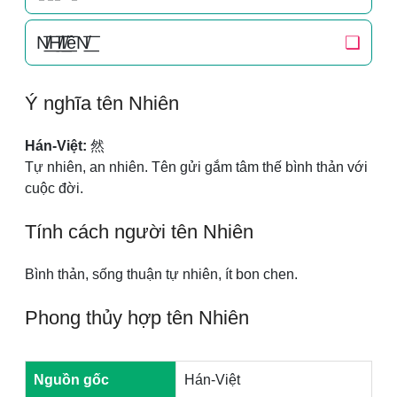
N̸͟͞H̸͟͞I̸͟͞êN̸͟͞
❏
Ý nghĩa tên Nhiên
Hán-Việt:
然
Tự nhiên, an nhiên. Tên gửi gắm tâm thế bình thản với
cuộc đời.
Tính cách người tên Nhiên
Bình thản, sống thuận tự nhiên, ít bon chen.
Phong thủy hợp tên Nhiên
Nguồn gốc
Hán-Việt