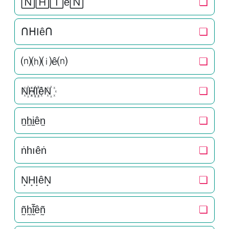
🄽🄷🄸ê🄽
❏
ᑎᕼIêᑎ
❏
⒩⒣⒤ê⒩
❏
N꙰H꙰I꙰êN꙰
❏
n̫h̫i̫ên̫
❏
ṅһıêṅ
❏
N͙H͙I͙êN͙
❏
ñ̰h̰̃ḭ̃êñ̰
❏