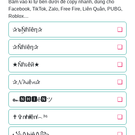
Bấm vào kí tự bên dưới để copy nhanh, dùng cho
Facebook, TikTok, Zalo, Free Fire, Liên Quân, PUBG,
Roblox…
✰๖ۣۜNɦĭêη✰
❏
✰Ňɦїêŋ✰
❏
★Ňɦเêй★
❏
✰𝓝𝓱𝓲ê𝓷✰
❏
๛🅽🅷🅸ê🅽ツ
❏
✝✞n̸h̸i̸ên̸︵³⁶
❏
꧁ᏁᏂiêᏁ꧂
❏