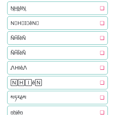
N̤̮H̤̮I̤̮êN̤̮
❏
N⃘H⃘I⃘êN⃘
❏
N᷈H᷈I᷈êN᷈
❏
N͆H͆I͆êN͆
❏
ᏁHIêᏁ
❏
🄽🄷🄸ê🄽
❏
སཏརêས
❏
n̠h̠i̠ên̠
❏