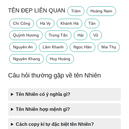
TÊN ĐẸP LIÊN QUAN
Trâm
Hoàng Nam
Chí Công
Hà Vy
Khánh Hà
Tân
Quỳnh Hương
Trọng Tấn
Hải
Vũ
Nguyên An
Lâm Khanh
Ngọc Hân
Mai Thy
Nguyên Khang
Huy Hoàng
Câu hỏi thường gặp về tên Nhiên
Tên Nhiên có ý nghĩa gì?
Tên Nhiên hợp mệnh gì?
Cách copy kí tự đặc biệt tên Nhiên?