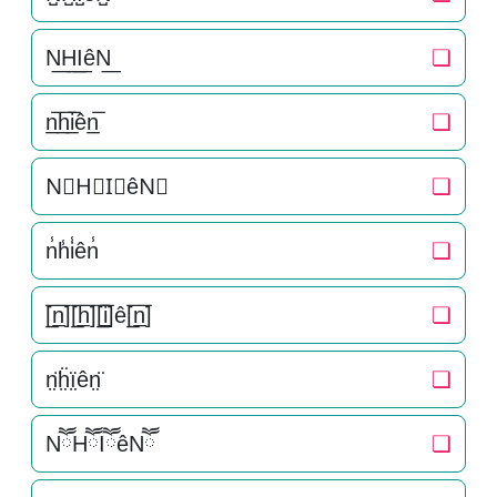
N͟H͟I͟êN͟
❏
n̲̅h̲̅i̲̅ên̲̅
❏
N⃣H⃣I⃣êN⃣
❏
n̾h̾i̾ên̾
❏
[̲̅n̲̅][̲̅h̲̅][̲̅i̲̅]ê[̲̅n̲̅]
❏
n̤̈ḧ̤ï̤ên̤̈
❏
NཽHཽIཽêNཽ
❏