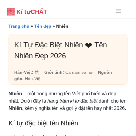
Kí tự
CHẤT
Trang chủ
»
Tên đẹp
»
Nhiên
Kí Tự Đặc Biệt Nhiên ❤️ Tên
Nhiên Đẹp 2026
Hán-Việt:
然
Giới tính:
Cả nam và nữ
Nguồn
gốc:
Hán-Việt
Nhiên
– một trong những tên Việt phổ biến và đẹp
nhất. Dưới đây là
hàng trăm kí tự đặc biệt
dành cho tên
Nhiên
, kèm ý nghĩa tên và gợi ý đặt tên hay nhất 2026.
Kí tự đặc biệt tên Nhiên