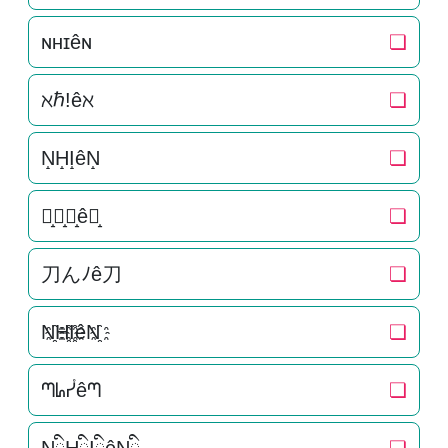
ɴʜɪêɴ
❏
ℵℏ!êℵ
❏
N̝H̝I̝êN̝
❏
刀̝ん̝ﾉ̝ê刀̝
❏
刀んﾉê刀
❏
N҈H҈I҈êN҈
❏
ᘉᖺᓮêᘉ
❏