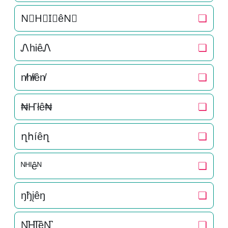
N⃒H⃒I⃒êN⃒
❏
ᏁhᎥêᏁ
❏
n̸h̸i̸ên̸
❏
₦Ҥłê₦
❏
ղհíêղ
❏
ᴺᴴᴵêᴺ
❏
ŋђįêŋ
❏
N̺͆H̺͆I̺͆êN̺͆
❏