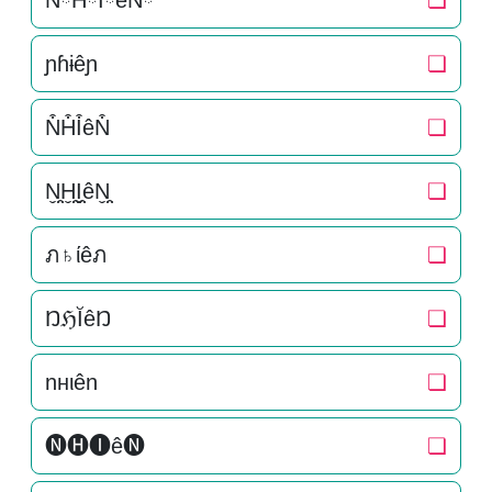
NིHིIིêNི
❏
ɲɦɨêɲ
❏
N͒H͒I͒êN͒
❏
N̬̤̯H̬̤̯I̬̤̯êN̬̤̯
❏
ภ♄ίêภ
❏
ŊℌĬêŊ
❏
nнιên
❏
🅝🅗🅘ê🅝
❏