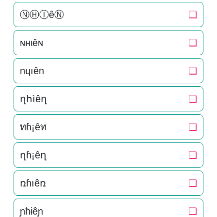
ⓃⒽⒾêⓃ
❏
ɴнιêɴ
❏
nɥıên
❏
ղհìêղ
❏
ทɦ¡êท
❏
ղɦ¡êղ
❏
ռɦıêռ
❏
ɲħɨêɲ
❏