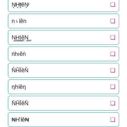
N̥ͦH̥ͦI̥ͦêN̥ͦ
❏
n♄ίên
❏
N͟͟H͟͟I͟͟êN͟͟
❏
ṅһıêṅ
❏
N̆H̆ĬêN̆
❏
ηհίêη
❏
N̆H̆ĬêN̆
❏
₦Ҥłê₦
❏