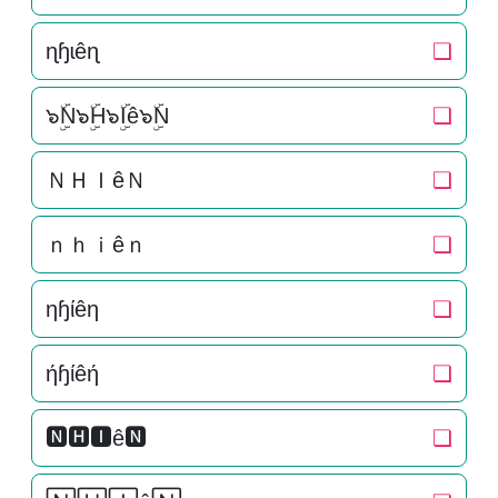
ɳɧɩêɳ
❏
๖ۣۜN๖ۣۜH๖ۣۜIê๖ۣۜN
❏
ＮＨＩêＮ
❏
ｎｈｉêｎ
❏
ηɧίêη
❏
ήɧίêή
❏
🅽🅷🅸ê🅽
❏