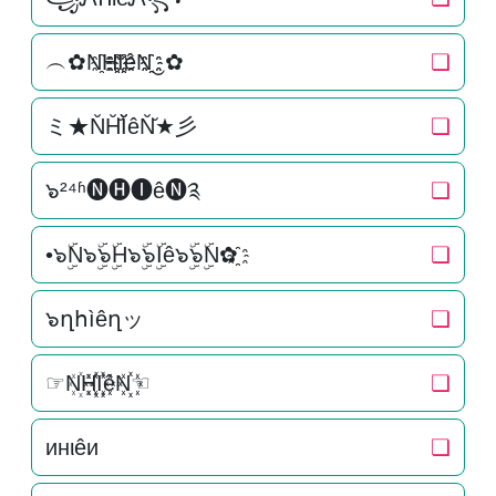
︵✿N҈H҈҈I҈҈êN҈҈‿✿
❏
ミ★N̆H̆̆Ĭ̆êN̆̆★彡
❏
๖²⁴ʱ🅝🅗🅘ê🅝༉
❏
•๖ۣۜN๖ۣۜ๖ۣۜH๖ۣۜ๖ۣۜIê๖ۣۜ๖ۣۜN✿҈
❏
๖ղհìêղッ
❏
☞N꙰H꙰꙰I꙰꙰êN꙰꙰☜
❏
инιêи
❏