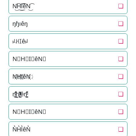
N͜͡H͜͡I͜͡êN͜͡
❏
ŋɧıêŋ
❏
ꈤꃅꀤêꈤ
❏
N⃟H⃟I⃟êN⃟
❏
N҉H҉I҉êN҉
❏
n͉̠̙͉̗̺̋̋̔ͧ̊h͚̖̜̍̃͐i̞̟̫̺ͭ̒ͭͣên͉̠̙͉̗̺̋̋̔ͧ̊
❏
N⃗H⃗I⃗êN⃗
❏
N͛H͛I͛êN͛
❏