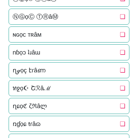
ⓃⒼọⒸ ⓉⓇâⓂ
❏
ɴԍọc тʀâм
❏
nɓọɔ ʇɹâɯ
❏
ղℊọç էɾâണ
❏
ทջọ☪ Շℛâℳ
❏
ղɕọℭ ζℜâლ
❏
ռɠọɕ ŧɾâɷ
❏