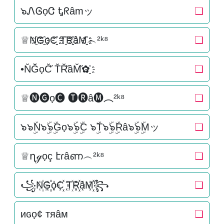
๖ᏁᎶọᏣ Ꮏᖇâmッ
❏
♕N҈G҈҈ọC҈҈ T҈R҈҈âM҈҈︵²ᵏ⁸
❏
•N̆Ğ̆ọC̆̆ T̆R̆̆âM̆̆✿҈
❏
♕🅝🅖ọ🅒 🅣🅡â🅜︵²ᵏ⁸
❏
๖๖ۣۜN๖ۣۜ๖ۣۜGọ๖ۣۜ๖ۣۜC ๖ۣۜT๖ۣۜ๖ۣۜRâ๖ۣۜ๖ۣۜMッ
❏
♕ղℊọç էɾâണ︵²ᵏ⁸
❏
꧁N꙰G꙰꙰ọC꙰꙰ T꙰R꙰꙰âM꙰꙰꧂
❏
иɢọ¢ тяâм
❏