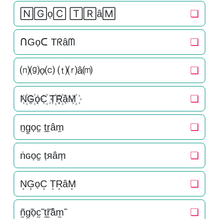
🄽🄶ọ🄲 🅃🅁â🄼
❏
ᑎGọᑕ Tᖇâᗰ
❏
⒩⒢ọ⒞ ⒯⒭â⒨
❏
N꙰G꙰ọC꙰ T꙰R꙰âM꙰
❏
n̫g̫ọc̫ t̫r̫âm̫
❏
ṅɢọc̫ ṭяâṃ
❏
N͙G͙ọC͙ T͙R͙âM͙
❏
ñ̰g̰̃ọc̰̃ t̰̃r̰̃âm̰̃
❏