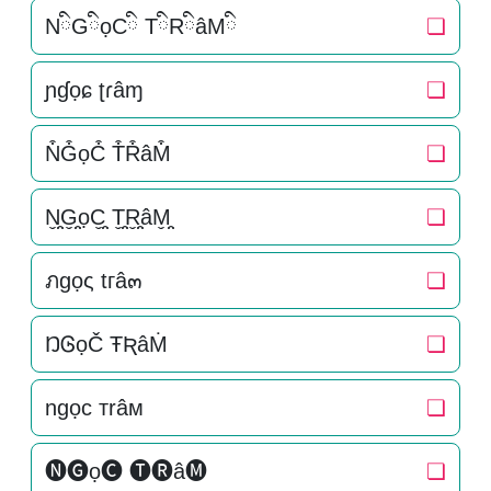
NིGིọCི TིRིâMི
❏
ɲɠọɕ ʈɾâɱ
❏
N͒G͒ọC͒ T͒R͒âM͒
❏
N̬̤̯G̬̤̯ọC̬̤̯ T̬̤̯R̬̤̯âM̬̤̯
❏
ภgọς tгâ๓
❏
ŊᎶọČ ŦƦâṀ
❏
ngọc тrâм
❏
🅝🅖ọ🅒 🅣🅡â🅜
❏