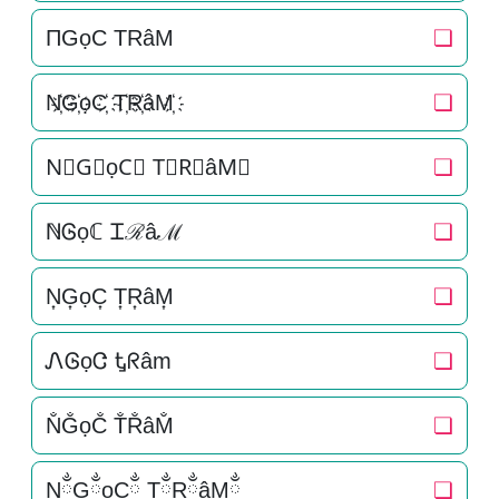
ΠGọC TRâM
❏
N҉G҉ọC҉ T҉R҉âM҉
❏
N⃜G⃜ọC⃜ T⃜R⃜âM⃜
❏
ℕᎶọℂ Ꮖℛâℳ
❏
N͎G͎ọC͎ T͎R͎âM͎
❏
ᏁᎶọᏣ Ꮏᖇâm
❏
N̐G̐ọC̐ T̐R̐âM̐
❏
NྂGྂọCྂ TྂRྂâMྂ
❏