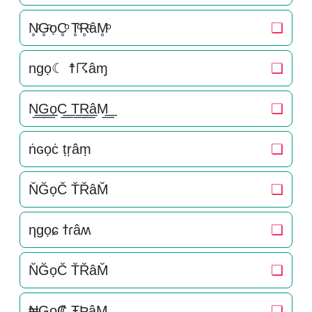
N̥ͦG̥ͦọC̥ͦ T̥ͦR̥ͦâM̥ͦ
❏
ngọ☾ ☨☈âɱ
❏
N͟͟G͟͟ọC͟͟ T͟͟R͟͟âM͟͟
❏
ṅɢọċ ṭŗâṃ
❏
N̆ĞọC̆ T̆R̆âM̆
❏
ηɡọɕ ϯɾâʍ
❏
N̆ĞọC̆ T̆R̆âM̆
❏
₦Gọ₡ ŦƦâM
❏