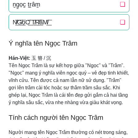
n̠g̠ọc̠ t̠r̠âm̠
❏
N̸͟͞G̸͟͞ọC̸͟͞ T̸͟͞R̸͟͞âM̸͟͞
❏
Ý nghĩa tên Ngọc Trâm
Hán-Việt:
玉 簪 / 沉
Tên Ngọc Trâm là sự kết hợp giữa "Ngọc" và "Trâm".
"Ngọc" mang ý nghĩa viên ngọc quý – vẻ đẹp tinh khiết,
vĩnh cửu. Tên được cả nam lẫn nữ sử dụng. "Trâm"
gợi lên trâm cài tóc hoặc sự thâm trầm sâu sắc. Khi
ghép lại, Ngọc Trâm là cái tên đẹp gửi gắm cả hai tầng
ý nghĩa sâu sắc, vừa nhẹ nhàng vừa giàu khát vọng.
Tính cách người tên Ngọc Trâm
Người mang tên Ngọc Trâm thường có nét trong sáng,