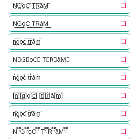
N̺͆G̺͆ọC̺͆ T̺͆R̺͆âM̺͆
❏
N͟G͟ọC͟ T͟R͟âM͟
❏
n̲̅g̲̅ọc̲̅ t̲̅r̲̅âm̲̅
❏
N⃣G⃣ọC⃣ T⃣R⃣âM⃣
❏
n̾g̾ọc̾ t̾r̾âm̾
❏
[̲̅n̲̅][̲̅g̲̅]ọ[̲̅c̲̅] [̲̅t̲̅][̲̅r̲̅]â[̲̅m̲̅]
❏
n̤̈g̤̈ọc̤̈ ẗ̤r̤̈âm̤̈
❏
NཽGཽọCཽ TཽRཽâMཽ
❏