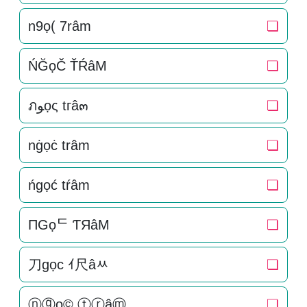
n9ọ( 7râm
❏
ŃĞọČ ŤŔâM
❏
ภﻮọς tгâ๓
❏
nġọċ trâm
❏
ńgọć tŕâm
❏
ПGọᄃ ƬЯâM
❏
刀gọc ｲ尺âﾶ
❏
ⓝⓖọ© ⓣⓡâⓜ
❏