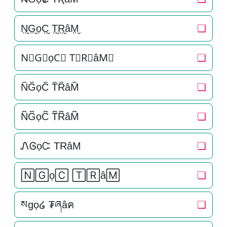
N̤̮G̤̮ọC̤̮ T̤̮R̤̮âM̤̮
❏
N⃘G⃘ọC⃘ T⃘R⃘âM⃘
❏
N᷈G᷈ọC᷈ T᷈R᷈âM᷈
❏
N͆G͆ọC͆ T͆R͆âM͆
❏
ᏁᎶọᏨ TRâM
❏
🄽🄶ọ🄲 🅃🅁â🄼
❏
སgọ໒ ₮ཞâฅ
❏