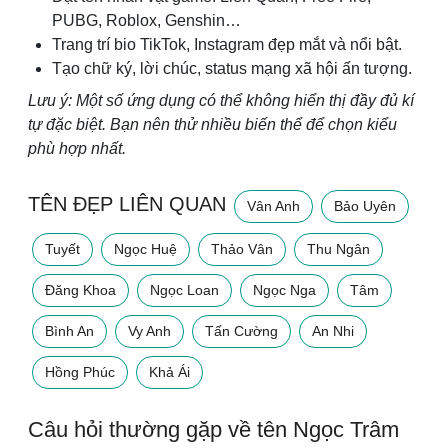
PUBG, Roblox, Genshin…
Trang trí bio TikTok, Instagram đẹp mắt và nổi bật.
Tạo chữ ký, lời chúc, status mạng xã hội ấn tượng.
Lưu ý: Một số ứng dụng có thể không hiển thị đầy đủ kí
tự đặc biệt. Bạn nên thử nhiều biến thể để chọn kiểu
phù hợp nhất.
TÊN ĐẸP LIÊN QUAN
Vân Anh
Bảo Uyên
Tuyết
Ngọc Huệ
Thảo Vân
Thu Ngân
Đăng Khoa
Ngọc Loan
Ngọc Nga
Tâm
Bình An
Vy Anh
Tấn Cường
An Nhi
Hồng Phúc
Khả Ái
Câu hỏi thường gặp về tên Ngọc Trâm