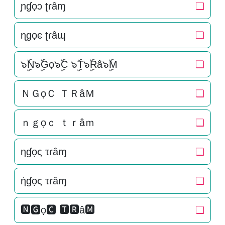
ɲɠọɔ ʈɾâɱ
❏
ɳɡọͼ ʈɾâɰ
❏
๖ۣۜN๖ۣۜGọ๖ۣۜC ๖ۣۜT๖ۣۜRâ๖ۣۜM
❏
ＮＧọＣ ＴＲâＭ
❏
ｎｇọｃ ｔｒâｍ
❏
ηɠọς τɾâɱ
❏
ήɠọς τɾâɱ
❏
🅽🅶ọ🅲 🆃🆁â🅼
❏