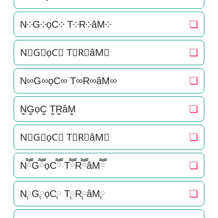
N༶G༶ọC༶ T༶R༶âM༶
❏
N⃕G⃕ọC⃕ T⃕R⃕âM⃕
❏
N∞G∞ọC∞ T∞R∞âM∞
❏
N͚G͚ọC͚ T͚R͚âM͚
❏
N⃒G⃒ọC⃒ T⃒R⃒âM⃒
❏
NཽGཽọCཽ TཽRཽâMཽ
❏
N༙G༙ọC༙ T༙R༙âM༙
❏