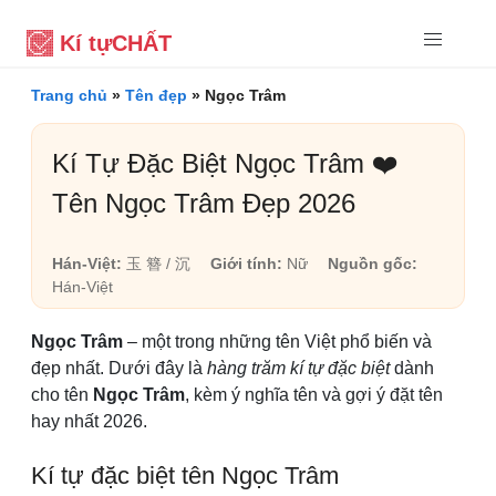
Kí tự
CHẤT
Trang chủ
»
Tên đẹp
»
Ngọc Trâm
Kí Tự Đặc Biệt Ngọc Trâm ❤️
Tên Ngọc Trâm Đẹp 2026
Hán-Việt:
玉 簪 / 沉
Giới tính:
Nữ
Nguồn gốc:
Hán-Việt
Ngọc Trâm
– một trong những tên Việt phổ biến và
đẹp nhất. Dưới đây là
hàng trăm kí tự đặc biệt
dành
cho tên
Ngọc Trâm
, kèm ý nghĩa tên và gợi ý đặt tên
hay nhất 2026.
Kí tự đặc biệt tên Ngọc Trâm