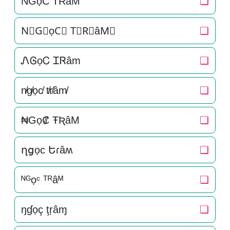
N͛G͛ọC͛ T͛R͛âM͛
❏
N⃒G⃒ọC⃒ T⃒R⃒âM⃒
❏
ᏁᎶọᏟ ᏆᏒâm
❏
n̸g̸ọc̸ t̸r̸âm̸
❏
₦Gọ₡ ŦƦâM
❏
ղցọϲ Եɾâʍ
❏
ᴺᴳọᶜ ᵀᴿâᴹ
❏
ŋɠọç ţŗâɱ
❏