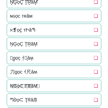
N͓̽G͓̽ọC͓̽ T͓̽R͓̽âM͓̽
❏
ɴɢọᴄ ᴛʀâᴍ
❏
ℵ❡ọḉ тԻâՊ
❏
N̝G̝ọC̝ T̝R̝âM̝
❏
刀̝g̝ọc̝ ｲ̝尺̝âʍ̝
❏
刀gọc ｲ尺âʍ
❏
N҈G҈ọC҈ T҈R҈âM҈
❏
ᘉᘐọᙅ Ʈᖇâᙢ
❏