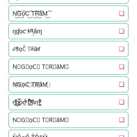
N͜͡G͜͡ọC͜͡ T͜͡R͜͡âM͜͡
❏
ŋɠọƈ ɬཞâɱ
❏
ꈤꁅọꉓ ꓄ꋪâꎭ
❏
N⃟G⃟ọC⃟ T⃟R⃟âM⃟
❏
N҉G҉ọC҉ T҉R҉âM҉
❏
n͉̠̙͉̗̺̋̋̔ͧ̊g͎͚̥͎͔͕ͥ̿ọc͔ͣͦ́́͂ͅ t̘̟̼̉̈́͐͋͌̊r̼̯̤̈ͭ̃ͨ̆âm̘͈̺̪͓ͩ͂̾ͪ̀̋
❏
N⃗G⃗ọC⃗ T⃗R⃗âM⃗
❏