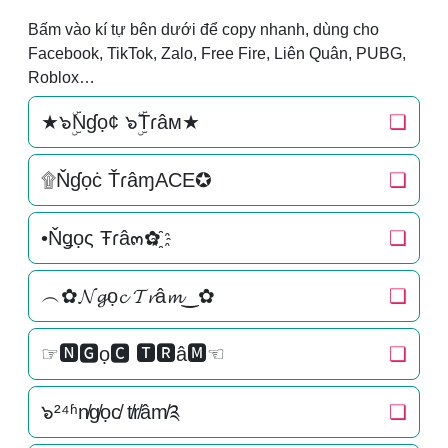
Bấm vào kí tự bên dưới để copy nhanh, dùng cho
Facebook, TikTok, Zalo, Free Fire, Liên Quân, PUBG,
Roblox…
★๖ۣۜNɠọ¢ ๖ۣۜTɾâм★
❏
۩Ňɠọċ ŤɾâɱACE✪
❏
•Ňǥọς Ŧɾâ๓✿҈
❏
︵✿𝓝𝓰ọ𝓬 𝓣𝓻â𝓶‿✿
❏
☞🅽🅶ọ🅲 🆃🆁â🅼☜
❏
๖²⁴ʱn̸g̸ọc̸ t̸r̸âm̸༉
❏