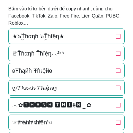
Bấm vào kí tự bên dưới để copy nhanh, dùng cho
Facebook, TikTok, Zalo, Free Fire, Liên Quân, PUBG,
Roblox…
★๖ۣۜTɦαηɦ ๖ۣۜTɦĭệη★
❏
♕Ťɦαŋɦ Ťɦїệŋ︵²ᵏ⁸
❏
ʚŦɦąйɦ Ŧɦเệйɞ
❏
ღ𝓣𝓱𝓪𝓷𝓱 𝓣𝓱𝓲ệ𝓷ღ
❏
︵✿🆃🅷🅰🅽🅷 🆃🅷🅸ệ🅽‿✿
❏
☞t̸h̸a̸n̸h̸ t̸h̸i̸ện̸☜
❏