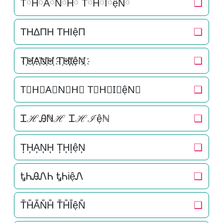
TཽHཽAཽNཽHཽ TཽHཽIཽệNཽ
❏
THΔΠH THIệΠ
❏
T҉H҉A҉N҉H҉ T҉H҉I҉ệN҉
❏
T⃜H⃜A⃜N⃜H⃜ T⃜H⃜I⃜ệN⃜
❏
ᏆℋᎯℕℋ Ꮖℋℐệℕ
❏
T͎H͎A͎N͎H͎ T͎H͎I͎ệN͎
❏
ᎿᏂᎯᏁᏂ ᎿᏂiệᏁ
❏
T̐H̐A̐N̐H̐ T̐H̐I̐ệN̐
❏