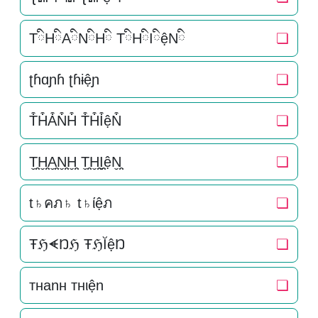
TིHིAིNིHི TིHིIིệNི
❏
ʈɦɑɲɦ ʈɦɨệɲ
❏
T͒H͒A͒N͒H͒ T͒H͒I͒ệN͒
❏
T̬̤̯H̬̤̯A̬̤̯N̬̤̯H̬̤̯ T̬̤̯H̬̤̯I̬̤̯ệN̬̤̯
❏
t♄คภ♄ t♄ίệภ
❏
ŦℌᗛŊℌ ŦℌĬệŊ
❏
тнanн тнιện
❏