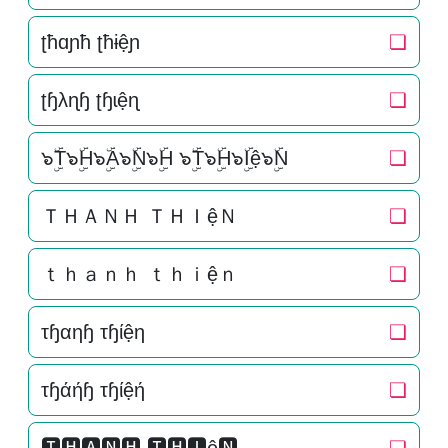
ʈħɑɲħ ʈħɨệɲ
❏
ʈɧλɳɧ ʈɧɩệɳ
❏
๖ۣۜT๖ۣۜH๖ۣۜA๖ۣۜN๖ۣۜH ๖ۣۜT๖ۣۜH๖ۣۜIệ๖ۣۜN
❏
ＴＨＡＮＨ ＴＨＩệＮ
❏
ｔｈａｎｈ ｔｈｉệｎ
❏
τɧαηɧ τɧίệη
❏
τɧάήɧ τɧίệή
❏