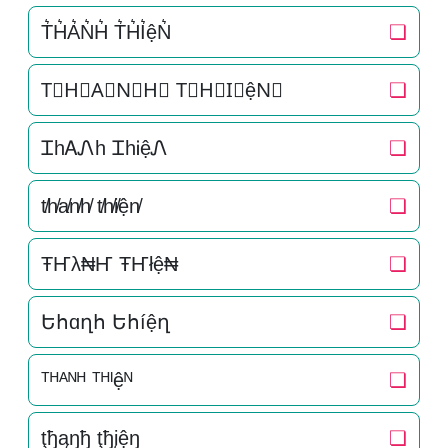
T͛H͛A͛N͛H͛ T͛H͛I͛ệN͛
❏
T⃒H⃒A⃒N⃒H⃒ T⃒H⃒I⃒ệN⃒
❏
ᏆhᎪᏁh ᏆhᎥệᏁ
❏
t̸h̸a̸n̸h̸ t̸h̸i̸ện̸
❏
ŦҤλ₦Ҥ ŦҤłệ₦
❏
Եհɑղհ Եհíệղ
❏
ᵀᴴᴬᴺᴴ ᵀᴴᴵệᴺ
❏
ţђąŋђ ţђįệŋ
❏