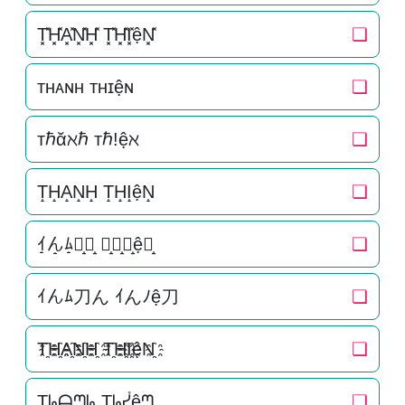
T͓̽H͓̽A͓̽N͓̽H͓̽ T͓̽H͓̽I͓̽ệN͓̽
❏
ᴛʜᴀɴʜ ᴛʜɪệɴ
❏
тℏᾰℵℏ тℏ!ệℵ
❏
T̝H̝A̝N̝H̝ T̝H̝I̝ệN̝
❏
ｲ̝ん̝ﾑ̝刀̝ん̝ ｲ̝ん̝ﾉ̝ệ刀̝
❏
ｲんﾑ刀ん ｲんﾉệ刀
❏
T҈H҈A҈N҈H҈ T҈H҈I҈ệN҈
❏
Ʈᖺᗩᘉᖺ Ʈᖺᓮệᘉ
❏