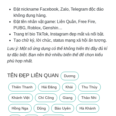
Đặt nickname Facebook, Zalo, Telegram độc đáo
không đụng hàng.
Đặt tên nhân vật game: Liên Quân, Free Fire,
PUBG, Roblox, Genshin…
Trang trí bio TikTok, Instagram đẹp mắt và nổi bật.
Tạo chữ ký, lời chúc, status mạng xã hội ấn tượng.
Lưu ý: Một số ứng dụng có thể không hiển thị đầy đủ kí
tự đặc biệt. Bạn nên thử nhiều biến thể để chọn kiểu
phù hợp nhất.
TÊN ĐẸP LIÊN QUAN
Dương
Thiên Thanh
Hải Đăng
Khải
Thu Thủy
Khánh Việt
Chí Công
Giang
Thảo Nhi
Hồng Nga
Dũng
Bảo Uyên
Hà Khánh