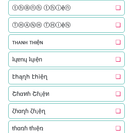
ⓣⓗⓐⓝⓗ ⓣⓗⓘệⓝ
❏
ⓉⒽⒶⓃⒽ ⓉⒽⒾệⓃ
❏
тнᴀɴн тнιệɴ
❏
ʇɥɐnɥ ʇɥıện
❏
էհąղհ էհìệղ
❏
Շɦαทɦ Շɦ¡ệท
❏
ζɦɑղɦ ζɦ¡ệղ
❏
ŧɦɑռɦ ŧɦıệռ
❏