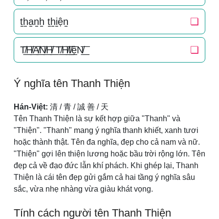
t̠h̠a̠n̠h̠ t̠h̠i̠ện̠
❏
T̸͟͞H̸͟͞A̸͟͞N̸͟͞H̸͟͞ T̸͟͞H̸͟͞I̸͟͞ệN̸͟͞
❏
Ý nghĩa tên Thanh Thiện
Hán-Việt:
清 / 青 / 誠 善 / 天
Tên Thanh Thiện là sự kết hợp giữa "Thanh" và
"Thiện". "Thanh" mang ý nghĩa thanh khiết, xanh tươi
hoặc thành thật. Tên đa nghĩa, đẹp cho cả nam và nữ.
"Thiện" gợi lên thiện lương hoặc bầu trời rộng lớn. Tên
đẹp cả về đạo đức lẫn khí phách. Khi ghép lại, Thanh
Thiện là cái tên đẹp gửi gắm cả hai tầng ý nghĩa sâu
sắc, vừa nhẹ nhàng vừa giàu khát vọng.
Tính cách người tên Thanh Thiện