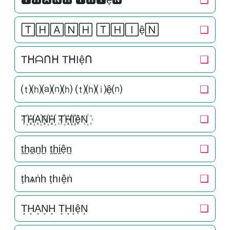
🆃🅷🅰🅽🅷 🆃🅷🅸ệ🅽
❏
🅃🄷🄰🄽🄷 🅃🄷🄸ệ🄽
❏
Tᕼᗩᑎᕼ TᕼIệᑎ
❏
⒯⒣⒜⒩⒣ ⒯⒣⒤ệ⒩
❏
T꙰H꙰A꙰N꙰H꙰ T꙰H꙰I꙰ệN꙰
❏
t̫h̫a̫n̫h̫ t̫h̫i̫ện̫
❏
ṭһѧṅһ ṭһıệṅ
❏
T͙H͙A͙N͙H͙ T͙H͙I͙ệN͙
❏