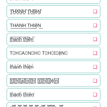
T̺͆H̺͆A̺͆N̺͆H̺͆ T̺͆H̺͆I̺͆ệN̺͆
❏
T͟H͟A͟N͟H͟ T͟H͟I͟ệN͟
❏
t̲̅h̲̅a̲̅n̲̅h̲̅ t̲̅h̲̅i̲̅ện̲̅
❏
T⃣H⃣A⃣N⃣H⃣ T⃣H⃣I⃣ệN⃣
❏
t̾h̾a̾n̾h̾ t̾h̾i̾ện̾
❏
[̲̅t̲̅][̲̅h̲̅][̲̅a̲̅][̲̅n̲̅][̲̅h̲̅] [̲̅t̲̅][̲̅h̲̅][̲̅i̲̅]ệ[̲̅n̲̅]
❏
ẗ̤ḧ̤ä̤n̤̈ḧ̤ ẗ̤ḧ̤ï̤ện̤̈
❏