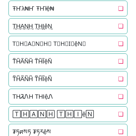
ŦҤλ₦Ҥ ŦҤłệ₦
❏
T̤̮H̤̮A̤̮N̤̮H̤̮ T̤̮H̤̮I̤̮ệN̤̮
❏
T⃘H⃘A⃘N⃘H⃘ T⃘H⃘I⃘ệN⃘
❏
T᷈H᷈A᷈N᷈H᷈ T᷈H᷈I᷈ệN᷈
❏
T͆H͆A͆N͆H͆ T͆H͆I͆ệN͆
❏
THᏘᏁH THIệᏁ
❏
🅃🄷🄰🄽🄷 🅃🄷🄸ệ🄽
❏
₮ཏศསཏ ₮ཏརệས
❏