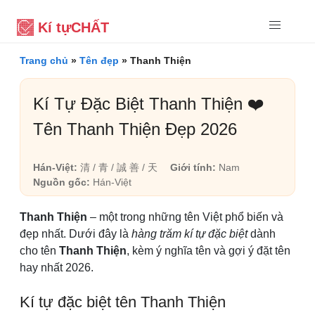
Kí tự
CHẤT
Trang chủ
»
Tên đẹp
»
Thanh Thiện
Kí Tự Đặc Biệt Thanh Thiện ❤️
Tên Thanh Thiện Đẹp 2026
Hán-Việt:
清 / 青 / 誠 善 / 天
Giới tính:
Nam
Nguồn gốc:
Hán-Việt
Thanh Thiện
– một trong những tên Việt phổ biến và
đẹp nhất. Dưới đây là
hàng trăm kí tự đặc biệt
dành
cho tên
Thanh Thiện
, kèm ý nghĩa tên và gợi ý đặt tên
hay nhất 2026.
Kí tự đặc biệt tên Thanh Thiện