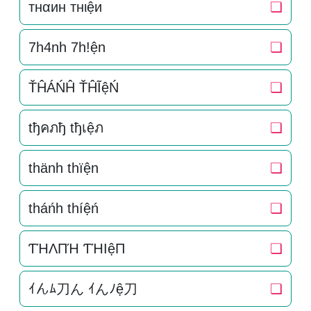
тнαин тнιệи
❏
7h4nh 7h!ện
❏
ŤĤÁŃĤ ŤĤĨệŃ
❏
tђคภђ tђเệภ
❏
thänh thïện
❏
tháńh thíệń
❏
ƬΉΛПΉ ƬΉIệП
❏
ｲんﾑ刀ん ｲんﾉệ刀
❏