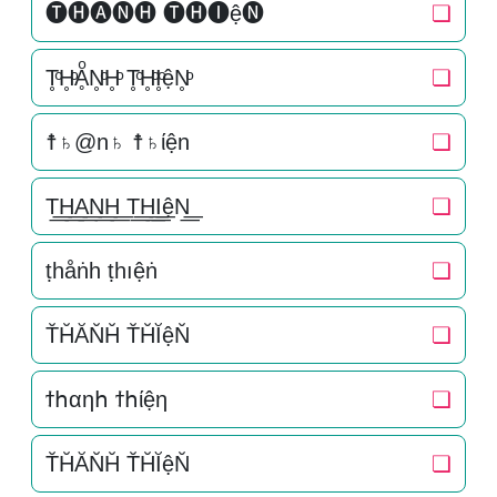
🅣🅗🅐🅝🅗 🅣🅗🅘ệ🅝
❏
T̥ͦH̥ͦḀͦN̥ͦH̥ͦ T̥ͦH̥ͦI̥ͦệN̥ͦ
❏
☨♄@n♄ ☨♄ίện
❏
T͟͟H͟͟A͟͟N͟͟H͟͟ T͟͟H͟͟I͟͟ệN͟͟
❏
ṭһåṅһ ṭһıệṅ
❏
T̆H̆ĂN̆H̆ T̆H̆ĬệN̆
❏
ϯհαηհ ϯհίệη
❏
T̆H̆ĂN̆H̆ T̆H̆ĬệN̆
❏