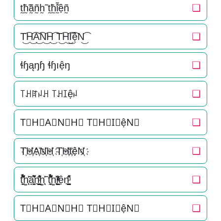
t̰̃h̰̃ã̰ñ̰h̰̃ t̰̃h̰̃ḭ̃ệñ̰
❏
T͜͡H͜͡A͜͡N͜͡H͜͡ T͜͡H͜͡I͜͡ệN͜͡
❏
ɬɧąŋɧ ɬɧıệŋ
❏
꓄ꃅꍏꈤꃅ ꓄ꃅꀤệꈤ
❏
T⃟H⃟A⃟N⃟H⃟ T⃟H⃟I⃟ệN⃟
❏
T҉H҉A҉N҉H҉ T҉H҉I҉ệN҉
❏
t̘̟̼̉̈́͐͋͌̊h͚̖̜̍̃͐a̘̫͈̭͌͛͌̇̇̍n͉̠̙͉̗̺̋̋̔ͧ̊h͚̖̜̍̃͐ t̘̟̼̉̈́͐͋͌̊h͚̖̜̍̃͐i̞̟̫̺ͭ̒ͭͣện͉̠̙͉̗̺̋̋̔ͧ̊
❏
T⃗H⃗A⃗N⃗H⃗ T⃗H⃗I⃗ệN⃗
❏