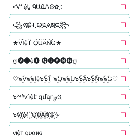
•ᏉiệᎿ ᏄᏌᎯᏁᎶ✿҈
❏
꧁V҈I҈҈ệT҈҈ Q҈U҈҈A҈҈N҈҈G҈҈꧂
❏
★V̆Ĭ̆ệT̆̆ Q̆Ŭ̆Ă̆N̆̆Ğ̆★
❏
ღ🅥🅘ệ🅣 🅠🅤🅐🅝🅖ღ
❏
♡๖ۣۜV๖ۣۜ๖ۣۜIệ๖ۣۜ๖ۣۜT ๖ۣۜQ๖ۣۜ๖ۣۜU๖ۣۜ๖ۣۜA๖ۣۜ๖ۣۜN๖ۣۜ๖ۣۜG♡
❏
๖²⁴ʱѵìệէ զմąղℊ༉
❏
๖V꙰I꙰꙰ệT꙰꙰ Q꙰U꙰꙰A꙰꙰N꙰꙰G꙰꙰ッ
❏
νιệт qυαиɢ
❏