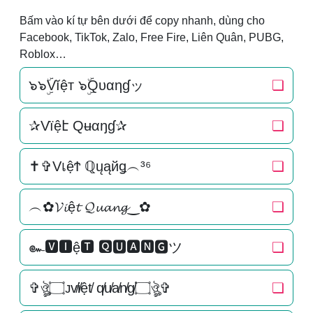
Bấm vào kí tự bên dưới để copy nhanh, dùng cho
Facebook, TikTok, Zalo, Free Fire, Liên Quân, PUBG,
Roblox…
๖๖ۣۜVĭệт ๖ۣۜQυαηɠッ
❏
✰Vїệէ Qʉαŋɠ✰
❏
✝✞VเệϮ ℚųąйǥ︵³⁶
❏
︵✿𝓥𝓲ệ𝓽 𝓠𝓾𝓪𝓷𝓰‿✿
❏
๛🆅🅸ệ🆃 🆀🆄🅰🅽🅶ツ
❏
✞ঔৣ۝ᴊv̸i̸ệt̸ q̸u̸a̸n̸g̸۝ঔৣ✞
❏