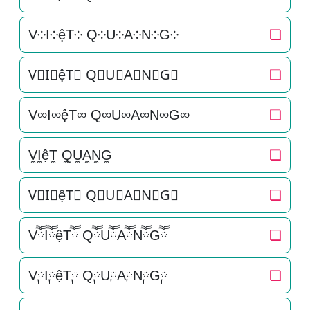
V༶I༶ệT༶ Q༶U༶A༶N༶G༶
❏
V⃕I⃕ệT⃕ Q⃕U⃕A⃕N⃕G⃕
❏
V∞I∞ệT∞ Q∞U∞A∞N∞G∞
❏
V͚I͚ệT͚ Q͚U͚A͚N͚G͚
❏
V⃒I⃒ệT⃒ Q⃒U⃒A⃒N⃒G⃒
❏
VཽIཽệTཽ QཽUཽAཽNཽGཽ
❏
V༙I༙ệT༙ Q༙U༙A༙N༙G༙
❏