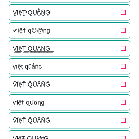
V̥ͦI̥ͦệT̥ͦ Q̥ͦU̥ͦḀͦN̥ͦG̥ͦ
❏
✔ίệ☨ q☋@ng
❏
V͟͟I͟͟ệT͟͟ Q͟͟U͟͟A͟͟N͟͟G͟͟
❏
ṿıệṭ qȗåṅɢ
❏
V̆ĬệT̆ Q̆ŬĂN̆Ğ
❏
ѵίệϯ զմαηɡ
❏
V̆ĬệT̆ Q̆ŬĂN̆Ğ
❏
VłệŦ QUλ₦G
❏