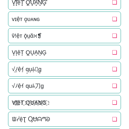
V͓̽I͓̽ệT͓̽ Q͓̽U͓̽A͓̽N͓̽G͓̽
❏
ᴠɪệᴛ ǫᴜᴀɴɢ
❏
ṽ!ệт ǭṳᾰℵ❡
❏
V̝I̝ệT̝ Q̝U̝A̝N̝G̝
❏
√̝ﾉ̝ệｲ̝ q̝u̝ﾑ̝刀̝g̝
❏
√ﾉệｲ quﾑ刀g
❏
V҈I҈ệT҈ Q҈U҈A҈N҈G҈
❏
ᙡᓮệƮ Ⴓᕰᗩᘉᘐ
❏