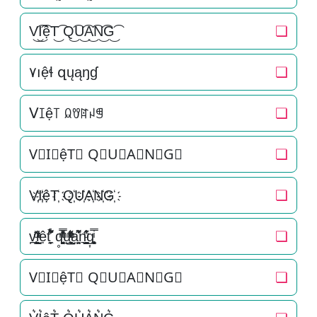
V͜͡I͜͡ệT͜͡ Q͜͡U͜͡A͜͡N͜͡G͜͡
❏
۷ıệɬ զųąŋɠ
❏
ᐯꀤệ꓄ ꆰꀎꍏꈤꁅ
❏
V⃟I⃟ệT⃟ Q⃟U⃟A⃟N⃟G⃟
❏
V҉I҉ệT҉ Q҉U҉A҉N҉G҉
❏
v̪̩̜̜̙̜ͨ̽̄i̞̟̫̺ͭ̒ͭͣệt̘̟̼̉̈́͐͋͌̊ q̥̳̭̘̳͔̹̄ͫ̔̌ͭ̿̓ͅu̟͎̲͕̼̳͉̲ͮͫͭ̋ͭ͛ͣ̈a̘̫͈̭͌͛͌̇̇̍n͉̠̙͉̗̺̋̋̔ͧ̊g͎͚̥͎͔͕ͥ̿
❏
V⃗I⃗ệT⃗ Q⃗U⃗A⃗N⃗G⃗
❏