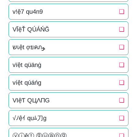
v!ệ7 qu4n9
❏
VĨệŤ QÚÁŃĞ
❏
שเệt ợยคภﻮ
❏
vïệt qüänġ
❏
víệt qúáńg
❏
VIệƬ QЦΛПG
❏
√ﾉệｲ quﾑ刀g
❏
ⓥⓘệⓣ ⓠⓤⓐⓝⓖ
❏