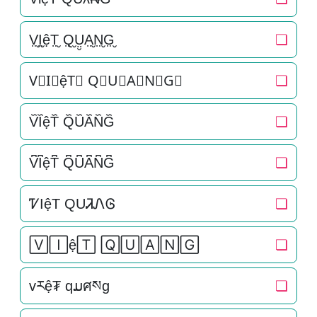
V̤̮I̤̮ệT̤̮ Q̤̮Ṳ̮A̤̮N̤̮G̤̮
❏
V⃘I⃘ệT⃘ Q⃘U⃘A⃘N⃘G⃘
❏
V᷈I᷈ệT᷈ Q᷈U᷈A᷈N᷈G᷈
❏
V͆I͆ệT͆ Q͆U͆A͆N͆G͆
❏
ᏤIệT QUᏘᏁᎶ
❏
🅅🄸ệ🅃 🅀🅄🄰🄽🄶
❏
vརệ₮ qມศསg
❏