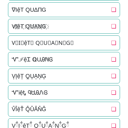
∇IệT QUΔΠG
❏
V҉I҉ệT҉ Q҉U҉A҉N҉G҉
❏
V⃜I⃜ệT⃜ Q⃜U⃜A⃜N⃜G⃜
❏
ᏉℐệᏆ ℚUᎯℕᎶ
❏
V͎I͎ệT͎ Q͎U͎A͎N͎G͎
❏
ᏉiệᎿ ᏄᏌᎯᏁᎶ
❏
V̐I̐ệT̐ Q̐U̐A̐N̐G̐
❏
VྂIྂệTྂ QྂUྂAྂNྂGྂ
❏