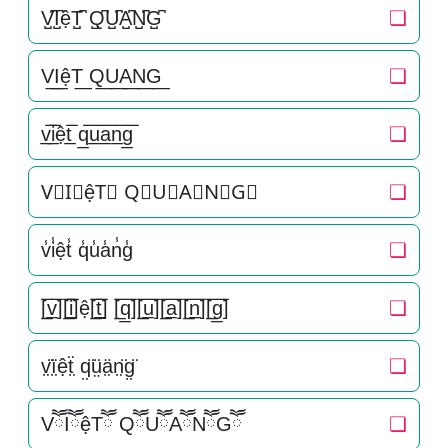
V̺͆I̺͆ệT̺͆ Q̺͆U̺͆A̺͆N̺͆G̺͆
❏
V͟I͟ệT͟ Q͟U͟A͟N͟G͟
❏
v̲̅i̲̅ệt̲̅ q̲̅u̲̅a̲̅n̲̅g̲̅
❏
V⃣I⃣ệT⃣ Q⃣U⃣A⃣N⃣G⃣
❏
v̾i̾ệt̾ q̾u̾a̾n̾g̾
❏
[̲̅v̲̅][̲̅i̲̅]ệ[̲̅t̲̅] [̲̅q̲̅][̲̅u̲̅][̲̅a̲̅][̲̅n̲̅][̲̅g̲̅]
❏
v̤̈ï̤ệẗ̤ q̤̈ṳ̈ä̤n̤̈g̤̈
❏
VཽIཽệTཽ QཽUཽAཽNཽGཽ
❏