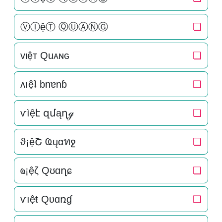
ⓋⒾệⓉ ⓆⓊⒶⓃⒼ
❏
vιệт Quᴀɴԍ
❏
ʌıệʇ bnɐnɓ
❏
ѵìệէ զմąղℊ
❏
ϑ¡ệՇ Ҩųαทջ
❏
ҩ¡ệζ Qʊɑղɕ
❏
ѵıệŧ Qυɑռɠ
❏