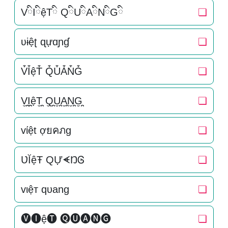
VིIིệTི QིUིAིNིGི
❏
ʋɨệʈ ɋựɑɲɠ
❏
V͒I͒ệT͒ Q͒U͒A͒N͒G͒
❏
V̬̤̯I̬̤̯ệT̬̤̯ Q̬̤̯U̬̤̯A̬̤̯N̬̤̯G̬̤̯
❏
vίệt ợยคภg
❏
ƲĬệŦ QỰᗛŊᎶ
❏
vιệт qυang
❏
🅥🅘ệ🅣 🅠🅤🅐🅝🅖
❏