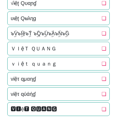
√ɨệʈ Qυɑɲɠ
❏
ʋɩệʈ Qʉλɳɡ
❏
๖ۣۜV๖ۣۜIệ๖ۣۜT ๖ۣۜQ๖ۣۜU๖ۣۜA๖ۣۜN๖ۣۜG
❏
ＶＩệＴ ＱＵＡＮＧ
❏
ｖｉệｔ ｑｕａｎｇ
❏
νίệτ qμαηɠ
❏
νίệτ qύάήɠ
❏
🆅🅸ệ🆃 🆀🆄🅰🅽🅶
❏