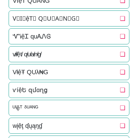
V͛I͛ệT͛ Q͛U͛A͛N͛G͛
❏
V⃒I⃒ệT⃒ Q⃒U⃒A⃒N⃒G⃒
❏
ᏉᎥệᏆ quᎪᏁᎶ
❏
v̸i̸ệt̸ q̸u̸a̸n̸g̸
❏
VłệŦ QUλ₦G
❏
ѵíệԵ զմɑղց
❏
ᵁᴵệᵀ ᵟᵁᴬᴺᴳ
❏
wįệţ ʠųąŋɠ
❏