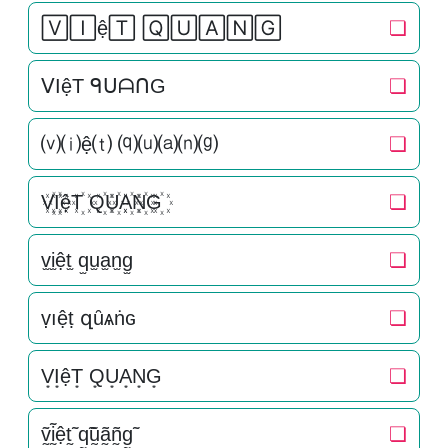
🅅🄸ệ🅃 🅀🅄🄰🄽🄶
❏
ᐯIệT ᑫᑌᗩᑎG
❏
⒱⒤ệ⒯ ⒬⒰⒜⒩⒢
❏
V꙰I꙰ệT꙰ Q꙰U꙰A꙰N꙰G꙰
❏
v̫i̫ệt̫ q̫u̫a̫n̫g̫
❏
ṿıệṭ զȗѧṅɢ
❏
V͙I͙ệT͙ Q͙U͙A͙N͙G͙
❏
ṽ̰ḭ̃ệt̰̃ q̰̃ṵ̃ã̰ñ̰g̰̃
❏