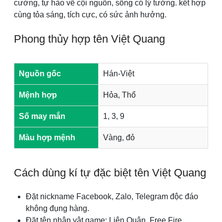
cường, tự hào về cội nguồn, sống có lý tưởng. kết hợp
cùng tỏa sáng, tích cực, có sức ảnh hưởng.
Phong thủy hợp tên Việt Quang
Nguồn gốc
Hán-Việt
Mệnh hợp
Hỏa, Thổ
Số may mắn
1, 3, 9
Màu hợp mệnh
Vàng, đỏ
Cách dùng kí tự đặc biệt tên Việt Quang
Đặt nickname Facebook, Zalo, Telegram độc đáo
không đụng hàng.
Đặt tên nhân vật game: Liên Quân, Free Fire,