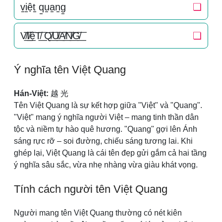
v̠i̠ệt̠ q̠u̠a̠n̠g̠
❏
V̸͟͞I̸͟͞ệT̸͟͞ Q̸͟͞U̸͟͞A̸͟͞N̸͟͞G̸͟͞
❏
Ý nghĩa tên Việt Quang
Hán-Việt:
越 光
Tên Việt Quang là sự kết hợp giữa "Việt" và "Quang".
"Việt" mang ý nghĩa người Việt – mang tinh thần dân
tộc và niềm tự hào quê hương. "Quang" gợi lên Ánh
sáng rực rỡ – soi đường, chiếu sáng tương lai. Khi
ghép lại, Việt Quang là cái tên đẹp gửi gắm cả hai tầng
ý nghĩa sâu sắc, vừa nhẹ nhàng vừa giàu khát vọng.
Tính cách người tên Việt Quang
Người mang tên Việt Quang thường có nét kiên