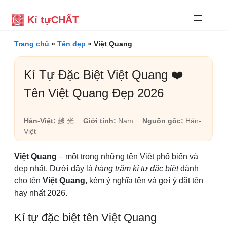
Kí tự
CHẤT
Trang chủ
»
Tên đẹp
»
Việt Quang
Kí Tự Đặc Biệt Việt Quang ❤️
Tên Việt Quang Đẹp 2026
Hán-Việt:
越 光
Giới tính:
Nam
Nguồn gốc:
Hán-
Việt
Việt Quang
– một trong những tên Việt phổ biến và
đẹp nhất. Dưới đây là
hàng trăm kí tự đặc biệt
dành
cho tên
Việt Quang
, kèm ý nghĩa tên và gợi ý đặt tên
hay nhất 2026.
Kí tự đặc biệt tên Việt Quang