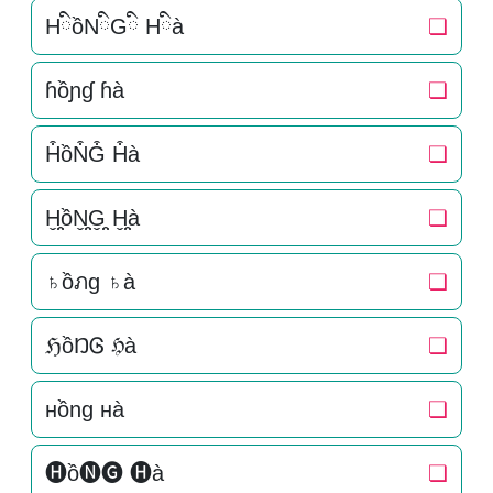
HིồNིGི Hིà
❏
ɦồɲɠ ɦà
❏
H͒ồN͒G͒ H͒à
❏
H̬̤̯ồN̬̤̯G̬̤̯ H̬̤̯à
❏
♄ồภg ♄à
❏
ℌồŊᎶ ℌà
❏
нồng нà
❏
🅗ồ🅝🅖 🅗à
❏