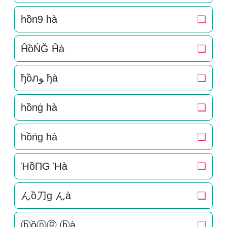
hồn9 hà
❏
ĤồŃĞ Ĥà
❏
ђồภﻮ ђà
❏
hồnġ hà
❏
hồńg hà
❏
ΉồПG Ήà
❏
んồ刀g んà
❏
ⓗồⓝⓖ ⓗà
❏