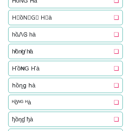
H͛ồN͛G͛ H͛à
❏
H⃒ồN⃒G⃒ H⃒à
❏
hồᏁᎶ hà
❏
h̸ồn̸g̸ h̸à
❏
Ҥồ₦G Ҥà
❏
հồղց հà
❏
ᴴồᴺᴳ ᴴà
❏
ђồŋɠ ђà
❏