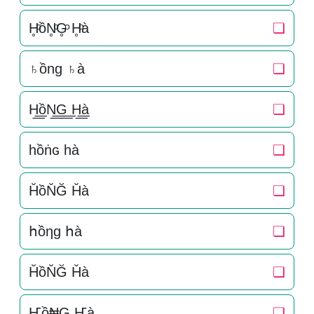
H̥ͦồN̥ͦG̥ͦ H̥ͦà
❏
♄ồng ♄à
❏
H͟͟ồN͟͟G͟͟ H͟͟à
❏
һồṅɢ һà
❏
H̆ồN̆Ğ H̆à
❏
հồηɡ հà
❏
H̆ồN̆Ğ H̆à
❏
Ҥồ₦G Ҥà
❏