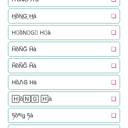
H̤̮ồN̤̮G̤̮ H̤̮à
❏
H⃘ồN⃘G⃘ H⃘à
❏
H᷈ồN᷈G᷈ H᷈à
❏
H͆ồN͆G͆ H͆à
❏
HồᏁᎶ Hà
❏
🄷ồ🄽🄶 🄷à
❏
ཏồསg ཏà
❏