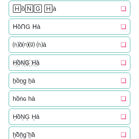
🄷ồ🄽🄶 🄷à
❏
ᕼồᑎG ᕼà
❏
⒣ồ⒩⒢ ⒣à
❏
H꙰ồN꙰G꙰ H꙰à
❏
h̫ồn̫g̫ h̫à
❏
һồṅɢ һà
❏
H͙ồN͙G͙ H͙à
❏
h̰̃ồñ̰g̰̃ h̰̃à
❏