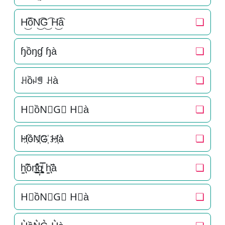
H͜͡ồN͜͡G͜͡ H͜͡à
❏
ɧồŋɠ ɧà
❏
ꃅồꈤꁅ ꃅà
❏
H⃟ồN⃟G⃟ H⃟à
❏
H҉ồN҉G҉ H҉à
❏
h͚̖̜̍̃͐ồn͉̠̙͉̗̺̋̋̔ͧ̊g͎͚̥͎͔͕ͥ̿ h͚̖̜̍̃͐à
❏
H⃗ồN⃗G⃗ H⃗à
❏