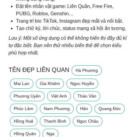
Đặt tên nhân vật game: Liên Quân, Free Fire,
PUBG, Roblox, Genshin…
Trang trí bio TikTok, Instagram đẹp mắt và nổi bật.
Tạo chữ ký, lời chúc, status mạng xã hội ấn tượng.
Lưu ý: Một số ứng dụng có thể không hiển thị đầy đủ kí
tự đặc biệt. Bạn nên thử nhiều biến thể để chọn kiểu
phù hợp nhất.
TÊN ĐẸP LIÊN QUAN
Hà Phương
Mai Lan
Gia Khiêm
Ngọc Huyền
Phương Uyên
Việt Anh
Thảo Vân
Phúc Lâm
Nam Phương
Hân
Quang Đức
Hồng Huệ
Thanh Bình
Ngọc Châu
Hồng Quân
Nga