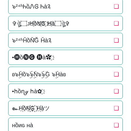
๖²⁴ʱᏂồᏁᎶ Ꮒà༉
❏
✞ঔৣ۝ᴊH҈ồN҈҈G҈҈ H҈à۝ঔৣ✞
❏
๖²⁴ʱH̆ồN̆̆Ğ̆ H̆à༉
❏
•🅗ồ🅝🅖 🅗à✿҈
❏
ʚ๖ۣۜHồ๖ۣۜ๖ۣۜN๖ۣۜ๖ۣۜG ๖ۣۜHàɞ
❏
•հồղℊ հà✿҈
❏
๛H꙰ồN꙰꙰G꙰꙰ H꙰àツ
❏
нồиɢ нà
❏