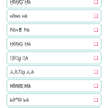
H͓̽ồN͓̽G͓̽ H͓̽à
❏
ʜồɴɢ ʜà
❏
ℏồℵ❡ ℏà
❏
H̝ồN̝G̝ H̝à
❏
ん̝ồ刀̝g̝ ん̝à
❏
んồ刀g んà
❏
H҈ồN҈G҈ H҈à
❏
ᖺồᘉᘐ ᖺà
❏