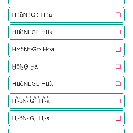
H༶ồN༶G༶ H༶à
❏
H⃕ồN⃕G⃕ H⃕à
❏
H∞ồN∞G∞ H∞à
❏
H͚ồN͚G͚ H͚à
❏
H⃒ồN⃒G⃒ H⃒à
❏
HཽồNཽGཽ Hཽà
❏
H༙ồN༙G༙ H༙à
❏