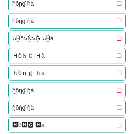
ħồɲɠ ħà
❏
ɧồɳɡ ɧà
❏
๖ۣۜHồ๖ۣۜN๖ۣۜG ๖ۣۜHà
❏
ＨồＮＧ Ｈà
❏
ｈồｎｇ ｈà
❏
ɧồηɠ ɧà
❏
ɧồήɠ ɧà
❏
🅷ồ🅽🅶 🅷à
❏