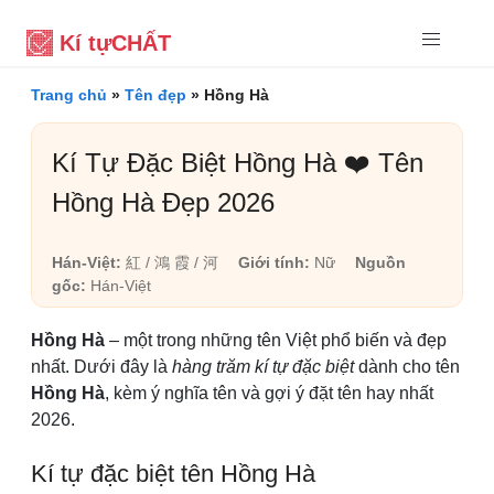
Kí tự
CHẤT
Trang chủ
»
Tên đẹp
»
Hồng Hà
Kí Tự Đặc Biệt Hồng Hà ❤️ Tên
Hồng Hà Đẹp 2026
Hán-Việt:
紅 / 鴻 霞 / 河
Giới tính:
Nữ
Nguồn
gốc:
Hán-Việt
Hồng Hà
– một trong những tên Việt phổ biến và đẹp
nhất. Dưới đây là
hàng trăm kí tự đặc biệt
dành cho tên
Hồng Hà
, kèm ý nghĩa tên và gợi ý đặt tên hay nhất
2026.
Kí tự đặc biệt tên Hồng Hà