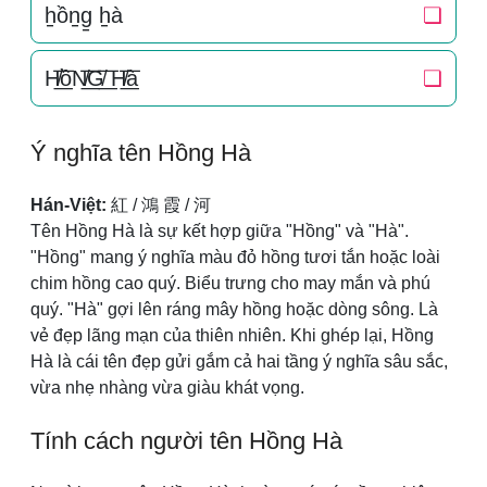
h̠ồn̠g̠ h̠à
❏
H̸͟͞ồN̸͟͞G̸͟͞ H̸͟͞à
❏
Ý nghĩa tên Hồng Hà
Hán-Việt:
紅 / 鴻 霞 / 河
Tên Hồng Hà là sự kết hợp giữa "Hồng" và "Hà".
"Hồng" mang ý nghĩa màu đỏ hồng tươi tắn hoặc loài
chim hồng cao quý. Biểu trưng cho may mắn và phú
quý. "Hà" gợi lên ráng mây hồng hoặc dòng sông. Là
vẻ đẹp lãng mạn của thiên nhiên. Khi ghép lại, Hồng
Hà là cái tên đẹp gửi gắm cả hai tầng ý nghĩa sâu sắc,
vừa nhẹ nhàng vừa giàu khát vọng.
Tính cách người tên Hồng Hà