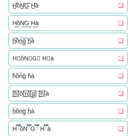
H̺͆ồN̺͆G̺͆ H̺͆à
❏
H͟ồN͟G͟ H͟à
❏
h̲̅ồn̲̅g̲̅ h̲̅à
❏
H⃣ồN⃣G⃣ H⃣à
❏
h̾ồn̾g̾ h̾à
❏
[̲̅h̲̅]ồ[̲̅n̲̅][̲̅g̲̅] [̲̅h̲̅]à
❏
ḧ̤ồn̤̈g̤̈ ḧ̤à
❏
HཽồNཽGཽ Hཽà
❏