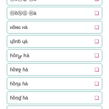
ⒽồⓃⒼ Ⓗà
❏
нồɴԍ нà
❏
ɥồnɓ ɥà
❏
հồղℊ հà
❏
ɦồทջ ɦà
❏
ɦồղɕ ɦà
❏
ɦồռɠ ɦà
❏