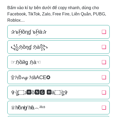
Bấm vào kí tự bên dưới để copy nhanh, dùng cho
Facebook, TikTok, Zalo, Free Fire, Liên Quân, PUBG,
Roblox…
✰๖ۣۜHồηɠ ๖ۣۜHà✰
❏
꧁ℌồŋɠ ℌà꧂
❏
☞ℌồйǥ ℌà☜
❏
۩𝓗ồ𝓷𝓰 𝓗àACE✪
❏
✞ঔৣ۝ᴊ🅷ồ🅽🅶 🅷à۝ঔৣ✞
❏
♕h̸ồn̸g̸ h̸à︵²ᵏ⁸
❏