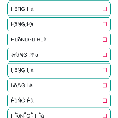
HồΠG Hà
❏
H҉ồN҉G҉ H҉à
❏
H⃜ồN⃜G⃜ H⃜à
❏
ℋồℕᎶ ℋà
❏
H͎ồN͎G͎ H͎à
❏
ᏂồᏁᎶ Ꮒà
❏
H̐ồN̐G̐ H̐à
❏
HྂồNྂGྂ Hྂà
❏