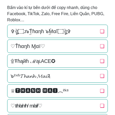
Bấm vào kí tự bên dưới để copy nhanh, dùng cho
Facebook, TikTok, Zalo, Free Fire, Liên Quân, PUBG,
Roblox…
✞ঔৣ۝ᴊ๖ۣۜTɦαηɦ ๖ۣۜMαĭ۝ঔৣ✞
❏
♡Ťɦαŋɦ Ɱαї♡
❏
۩Ŧɦąйɦ ℳąเACE✪
❏
๖²⁴ʱ𝓣𝓱𝓪𝓷𝓱 𝓜𝓪𝓲༉
❏
♕🆃🅷🅰🅽🅷 🅼🅰🅸︵²ᵏ⁸
❏
♡t̸h̸a̸n̸h̸ m̸a̸i̸♡
❏