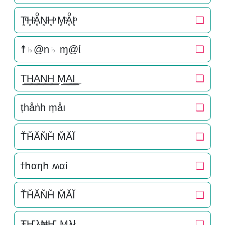
T̥ͦH̥ͦḀͦN̥ͦH̥ͦ M̥ͦḀͦI̥ͦ
❏
☨♄@n♄ ɱ@ί
❏
T͟͟H͟͟A͟͟N͟͟H͟͟ M͟͟A͟͟I͟͟
❏
ṭһåṅһ ṃåı
❏
T̆H̆ĂN̆H̆ M̆ĂĬ
❏
ϯհαηհ ʍαί
❏
T̆H̆ĂN̆H̆ M̆ĂĬ
❏
ŦҤλ₦Ҥ Mλł
❏