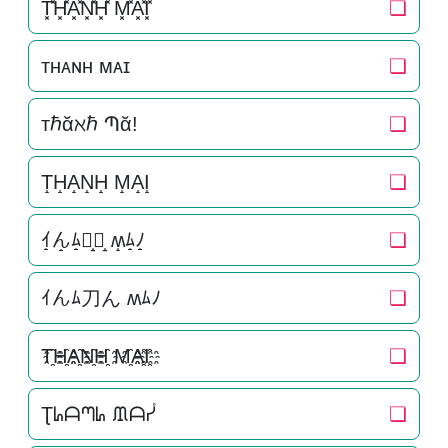
T͓̽H͓̽A͓̽N͓̽H͓̽ M͓̽A͓̽I͓̽
❏
ᴛʜᴀɴʜ ᴍᴀɪ
❏
тℏᾰℵℏ Պᾰ!
❏
T̝H̝A̝N̝H̝ M̝A̝I̝
❏
ｲ̝ん̝ﾑ̝刀̝ん̝ ʍ̝ﾑ̝ﾉ̝
❏
ｲんﾑ刀ん ʍﾑﾉ
❏
T҈H҈A҈N҈H҈ M҈A҈I҈
❏
Ʈᖺᗩᘉᖺ ᙢᗩᓮ
❏