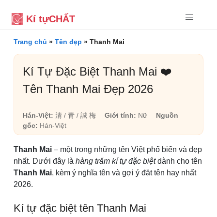
Kí tự
CHẤT
Trang chủ
»
Tên đẹp
»
Thanh Mai
Kí Tự Đặc Biệt Thanh Mai ❤️
Tên Thanh Mai Đẹp 2026
Hán-Việt:
清 / 青 / 誠 梅
Giới tính:
Nữ
Nguồn
gốc:
Hán-Việt
Thanh Mai
– một trong những tên Việt phổ biến và đẹp
nhất. Dưới đây là
hàng trăm kí tự đặc biệt
dành cho tên
Thanh Mai
, kèm ý nghĩa tên và gợi ý đặt tên hay nhất
2026.
Kí tự đặc biệt tên Thanh Mai