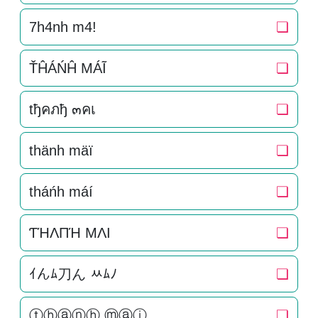
7h4nh m4!
❏
ŤĤÁŃĤ MÁĨ
❏
tђคภђ ๓คเ
❏
thänh mäï
❏
tháńh máí
❏
ƬΉΛПΉ MΛI
❏
ｲんﾑ刀ん ﾶﾑﾉ
❏
ⓣⓗⓐⓝⓗ ⓜⓐⓘ
❏