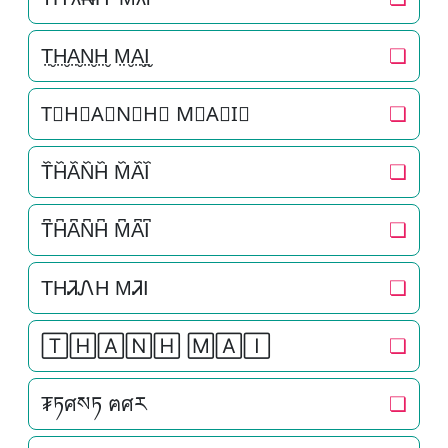
T̤̮H̤̮A̤̮N̤̮H̤̮ M̤̮A̤̮I̤̮
❏
T⃘H⃘A⃘N⃘H⃘ M⃘A⃘I⃘
❏
T᷈H᷈A᷈N᷈H᷈ M᷈A᷈I᷈
❏
T͆H͆A͆N͆H͆ M͆A͆I͆
❏
THᏘᏁH MᏘI
❏
🅃🄷🄰🄽🄷 🄼🄰🄸
❏
₮ཏศསཏ ฅศར
❏