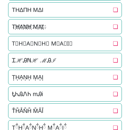
THΔΠH MΔI
❏
T҉H҉A҉N҉H҉ M҉A҉I҉
❏
T⃜H⃜A⃜N⃜H⃜ M⃜A⃜I⃜
❏
ᏆℋᎯℕℋ ℳᎯℐ
❏
T͎H͎A͎N͎H͎ M͎A͎I͎
❏
ᎿᏂᎯᏁᏂ mᎯi
❏
T̐H̐A̐N̐H̐ M̐A̐I̐
❏
TྂHྂAྂNྂHྂ MྂAྂIྂ
❏