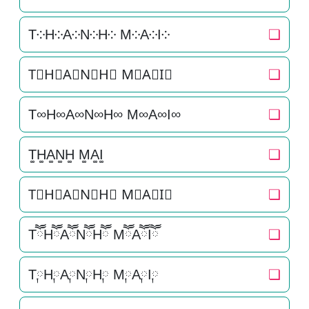
T༶H༶A༶N༶H༶ M༶A༶I༶
❏
T⃕H⃕A⃕N⃕H⃕ M⃕A⃕I⃕
❏
T∞H∞A∞N∞H∞ M∞A∞I∞
❏
T͚H͚A͚N͚H͚ M͚A͚I͚
❏
T⃒H⃒A⃒N⃒H⃒ M⃒A⃒I⃒
❏
TཽHཽAཽNཽHཽ MཽAཽIཽ
❏
T༙H༙A༙N༙H༙ M༙A༙I༙
❏