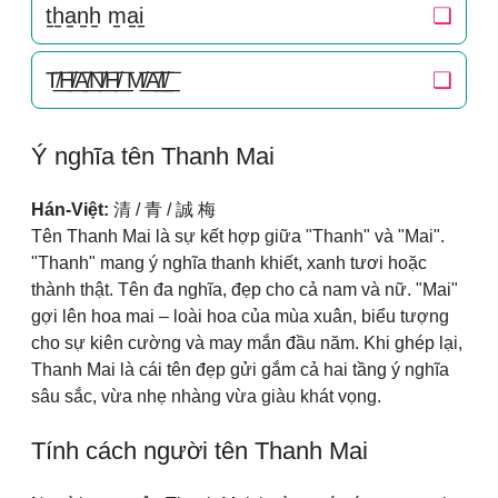
t̠h̠a̠n̠h̠ m̠a̠i̠
❏
T̸͟͞H̸͟͞A̸͟͞N̸͟͞H̸͟͞ M̸͟͞A̸͟͞I̸͟͞
❏
Ý nghĩa tên Thanh Mai
Hán-Việt:
清 / 青 / 誠 梅
Tên Thanh Mai là sự kết hợp giữa "Thanh" và "Mai".
"Thanh" mang ý nghĩa thanh khiết, xanh tươi hoặc
thành thật. Tên đa nghĩa, đẹp cho cả nam và nữ. "Mai"
gợi lên hoa mai – loài hoa của mùa xuân, biểu tượng
cho sự kiên cường và may mắn đầu năm. Khi ghép lại,
Thanh Mai là cái tên đẹp gửi gắm cả hai tầng ý nghĩa
sâu sắc, vừa nhẹ nhàng vừa giàu khát vọng.
Tính cách người tên Thanh Mai