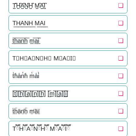
T̺͆H̺͆A̺͆N̺͆H̺͆ M̺͆A̺͆I̺͆
❏
T͟H͟A͟N͟H͟ M͟A͟I͟
❏
t̲̅h̲̅a̲̅n̲̅h̲̅ m̲̅a̲̅i̲̅
❏
T⃣H⃣A⃣N⃣H⃣ M⃣A⃣I⃣
❏
t̾h̾a̾n̾h̾ m̾a̾i̾
❏
[̲̅t̲̅][̲̅h̲̅][̲̅a̲̅][̲̅n̲̅][̲̅h̲̅] [̲̅m̲̅][̲̅a̲̅][̲̅i̲̅]
❏
ẗ̤ḧ̤ä̤n̤̈ḧ̤ m̤̈ä̤ï̤
❏
TཽHཽAཽNཽHཽ MཽAཽIཽ
❏