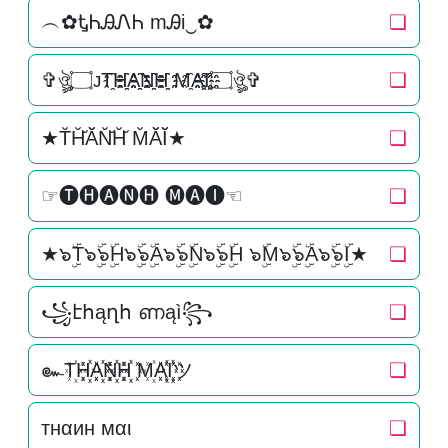
︵✿ᎿᏂᎯᏁᏂ mᎯi‿✿
❏
✞ঔৣ۝ᴊT҈H҈҈A҈҈N҈҈H҈҈ M҈A҈҈I҈҈۝ঔৣ✞
❏
★T̆H̆̆Ă̆N̆̆H̆̆ M̆Ă̆Ĭ̆★
❏
☞🅣🅗🅐🅝🅗 🅜🅐🅘☜
❏
★๖ۣۜT๖ۣۜ๖ۣۜH๖ۣۜ๖ۣۜA๖ۣۜ๖ۣۜN๖ۣۜ๖ۣۜH ๖ۣۜM๖ۣۜ๖ۣۜA๖ۣۜ๖ۣۜI★
❏
꧁էհąղհ ണąì꧂
❏
๛T꙰H꙰꙰A꙰꙰N꙰꙰H꙰꙰ M꙰A꙰꙰I꙰꙰ツ
❏
тнαин мαι
❏