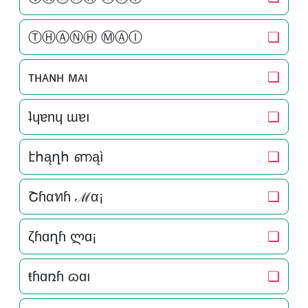
ⓉⒽⒶⓃⒽ ⓂⒶⒾ
❏
тнᴀɴн мᴀι
❏
ʇɥɐnɥ ɯɐı
❏
էհąղհ ണąì
❏
Շɦαทɦ ℳα¡
❏
ζɦɑղɦ ლɑ¡
❏
ŧɦɑռɦ ɷɑı
❏