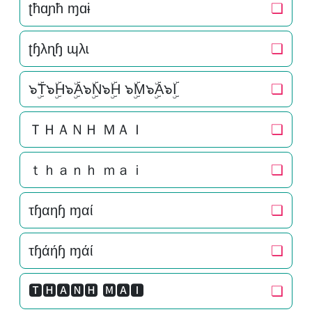
ʈħɑɲħ ɱɑɨ
❏
ʈɧλɳɧ ɰλɩ
❏
๖ۣۜT๖ۣۜH๖ۣۜA๖ۣۜN๖ۣۜH ๖ۣۜM๖ۣۜA๖ۣۜI
❏
ＴＨＡＮＨ ＭＡＩ
❏
ｔｈａｎｈ ｍａｉ
❏
τɧαηɧ ɱαί
❏
τɧάήɧ ɱάί
❏
🆃🅷🅰🅽🅷 🅼🅰🅸
❏