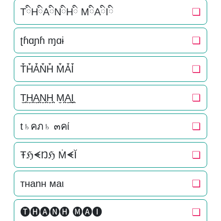
TིHིAིNིHི MིAིIི
❏
ʈɦɑɲɦ ɱɑɨ
❏
T͒H͒A͒N͒H͒ M͒A͒I͒
❏
T̬̤̯H̬̤̯A̬̤̯N̬̤̯H̬̤̯ M̬̤̯A̬̤̯I̬̤̯
❏
t♄คภ♄ ๓คί
❏
ŦℌᗛŊℌ ṀᗛĬ
❏
тнanн мaι
❏
🅣🅗🅐🅝🅗 🅜🅐🅘
❏