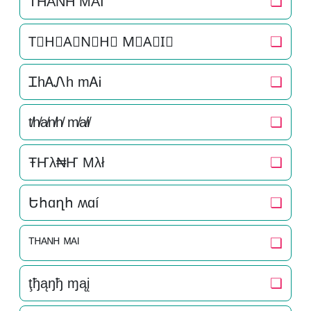
T͛H͛A͛N͛H͛ M͛A͛I͛
❏
T⃒H⃒A⃒N⃒H⃒ M⃒A⃒I⃒
❏
ᏆhᎪᏁh mᎪᎥ
❏
t̸h̸a̸n̸h̸ m̸a̸i̸
❏
ŦҤλ₦Ҥ Mλł
❏
Եհɑղհ ʍɑí
❏
ᵀᴴᴬᴺᴴ ᴹᴬᴵ
❏
ţђąŋђ ɱąį
❏