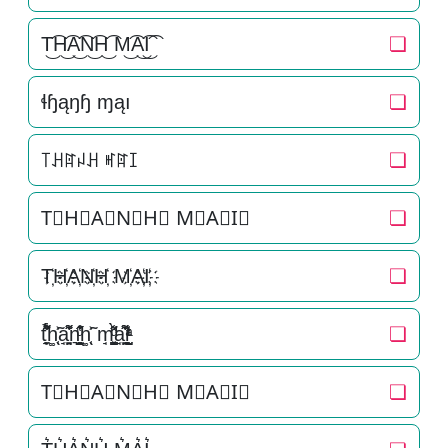
T͜͡H͜͡A͜͡N͜͡H͜͡ M͜͡A͜͡I͜͡
❏
ɬɧąŋɧ ɱąı
❏
꓄ꃅꍏꈤꃅ ꎭꍏꀤ
❏
T⃟H⃟A⃟N⃟H⃟ M⃟A⃟I⃟
❏
T҉H҉A҉N҉H҉ M҉A҉I҉
❏
t̘̟̼̉̈́͐͋͌̊h͚̖̜̍̃͐a̘̫͈̭͌͛͌̇̇̍n͉̠̙͉̗̺̋̋̔ͧ̊h͚̖̜̍̃͐ m̘͈̺̪͓ͩ͂̾ͪ̀̋a̘̫͈̭͌͛͌̇̇̍i̞̟̫̺ͭ̒ͭͣ
❏
T⃗H⃗A⃗N⃗H⃗ M⃗A⃗I⃗
❏