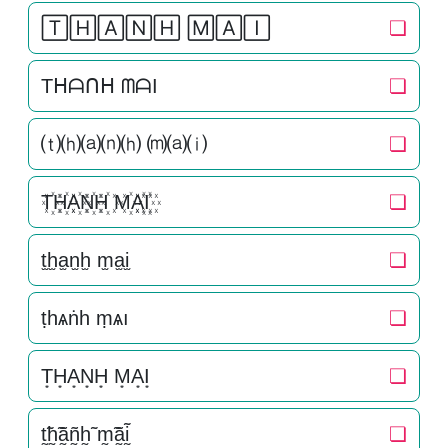
🅃🄷🄰🄽🄷 🄼🄰🄸
❏
Tᕼᗩᑎᕼ ᗰᗩI
❏
⒯⒣⒜⒩⒣ ⒨⒜⒤
❏
T꙰H꙰A꙰N꙰H꙰ M꙰A꙰I꙰
❏
t̫h̫a̫n̫h̫ m̫a̫i̫
❏
ṭһѧṅһ ṃѧı
❏
T͙H͙A͙N͙H͙ M͙A͙I͙
❏
t̰̃h̰̃ã̰ñ̰h̰̃ m̰̃ã̰ḭ̃
❏