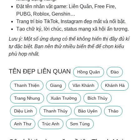
Đặt tên nhân vật game: Liên Quân, Free Fire,
PUBG, Roblox, Genshin…
Trang trí bio TikTok, Instagram đẹp mắt và nổi bật.
Tạo chữ ký, lời chúc, status mạng xã hội ấn tượng.
Lưu ý: Một số ứng dụng có thể không hiển thị đầy đủ kí
tự đặc biệt. Bạn nên thử nhiều biến thể để chọn kiểu
phù hợp nhất.
TÊN ĐẸP LIÊN QUAN
Hồng Quân
Đào
Thanh Thiện
Giang
Vân Khánh
Khánh Hà
Trang Nhung
Xuân Trường
Bích Thủy
Diệu Linh
Thanh Thủy
Bảo Uyên
Thảo
Anh Thư
Trúc Anh
Sơn Tùng