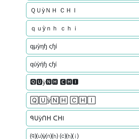
ＱＵỳＮＨ ＣＨＩ
ｑｕỳｎｈ ｃｈｉ
qμỳηɧ ςɧί
qύỳήɧ ςɧί
🆀🆄ỳ🅽🅷 🅲🅷🅸
🅀🅄ỳ🄽🄷 🄲🄷🄸
ᑫᑌỳᑎᕼ ᑕᕼI
⒬⒰ỳ⒩⒣ ⒞⒣⒤