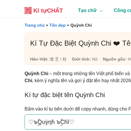
Kí tự
CHẤT
Tạo chữ
Công c
Trang chủ
»
Tên đẹp
»
Quỳnh Chi
Kí Tự Đặc Biệt Quỳnh Chi ❤️ T
Hán-Việt:
瓊 芝 / 枝
Giới tính:
Nữ
Nguồn gốc:
Há
Quỳnh Chi
– một trong những tên Việt phổ biến và
Chi
, kèm ý nghĩa tên và gợi ý đặt tên hay nhất 2026
Kí tự đặc biệt tên Quỳnh Chi
Bấm vào kí tự bên dưới để copy nhanh, dùng cho 
♡๖ۣۜQυỳηɦ ๖ۣۜCɦĭ♡