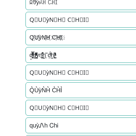
ꆰꀎỳꈤꃅ ꉓꃅꀤ
Q⃟U⃟ỳN⃟H⃟ C⃟H⃟I⃟
Q҉U҉ỳN҉H҉ C҉H҉I҉
q̥̳̭̘̳͔̹̄ͫ̔̌ͭ̿̓ͅu̟͎̲͕̼̳͉̲ͮͫͭ̋ͭ͛ͣ̈ỳn͉̠̙͉̗̺̋̋̔ͧ̊h͚̖̜̍̃͐ c͔ͣͦ́́͂ͅh͚̖̜̍̃͐i̞̟̫̺ͭ̒ͭͣ
Q⃗U⃗ỳN⃗H⃗ C⃗H⃗I⃗
Q͛U͛ỳN͛H͛ C͛H͛I͛
Q⃒U⃒ỳN⃒H⃒ C⃒H⃒I⃒
quỳᏁh ᏟhᎥ