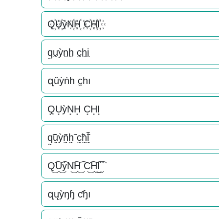
Q꙰U꙰ỳN꙰H꙰ C꙰H꙰I꙰
q̫u̫ỳn̫h̫ c̫h̫i̫
զȗỳṅһ c̫һı
Q͙U͙ỳN͙H͙ C͙H͙I͙
q̰̃ṵ̃ỳñ̰h̰̃ c̰̃h̰̃ḭ̃
Q͜͡U͜͡ỳN͜͡H͜͡ C͜͡H͜͡I͜͡
զųỳŋɧ ƈɧı