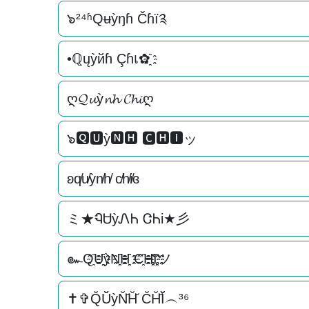
๖²⁴ʱQʉỳŋɦ Čɦї༉
•ℚųỳйɦ Çɦเ✿҈
ღ𝓠𝓾ỳ𝓷𝓱 𝓒𝓱𝓲ღ
๖🆀🆄ỳ🅽🅷 🅲🅷🅸ッ
ʚq̸u̸ỳn̸h̸ c̸h̸i̸ɞ
ミ★ᏄᏌỳᏁᏂ ᏣᏂi★彡
๛Q҈U҈҈ỳN҈҈H҈҈ C҈H҈҈I҈҈ツ
✝✞Q̆Ŭ̆ỳN̆̆H̆̆ C̆H̆̆Ĭ̆︵³⁶