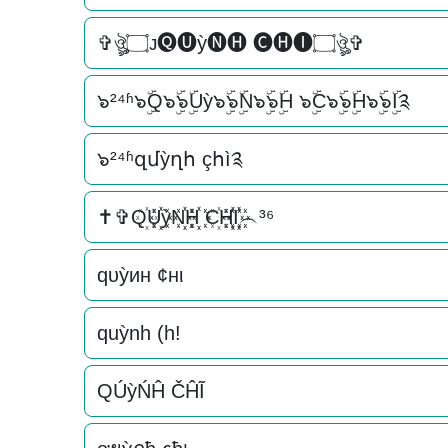
✞ঔৣ۝ᴊ🅠🅤ỳ🅝🅗 🅒🅗🅘۝ঔৣ✞
๖²⁴ʱ๖ۣۜQ๖ۣۜ๖ۣۜUỳ๖ۣۜ๖ۣۜN๖ۣۜ๖ۣۜH ๖ۣۜC๖ۣۜ๖ۣۜH๖ۣۜ๖ۣۜI༉
๖²⁴ʱզմỳղհ çհì༉
✝✞Q꙰U꙰꙰ỳN꙰꙰H꙰꙰ C꙰H꙰꙰I꙰꙰︵³⁶
qυỳин ¢нι
quỳnh (h!
QÚỳŃĤ ČĤĨ