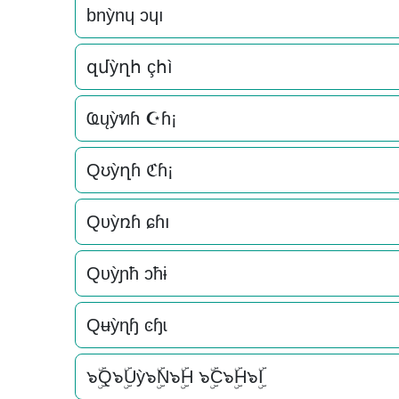
bnỳnɥ ɔɥı
զմỳղհ çհì
Ҩųỳทɦ ☪ɦ¡
Qʊỳղɦ ℭɦ¡
Qυỳռɦ ɕɦı
Qυỳɲħ ɔħɨ
Qʉỳɳɧ ͼɧɩ
๖ۣۜQ๖ۣۜUỳ๖ۣۜN๖ۣۜH ๖ۣۜC๖ۣۜH๖ۣۜI