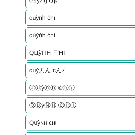
ợยỳภђ ςђเ
qüỳnh ċhï
qúỳńh ćhí
QЦỳПΉ ᄃΉI
quỳ刀ん cんﾉ
ⓠⓤỳⓝⓗ ©ⓗⓘ
ⓆⓊỳⓃⒽ ⒸⒽⒾ
Quỳɴн cнι