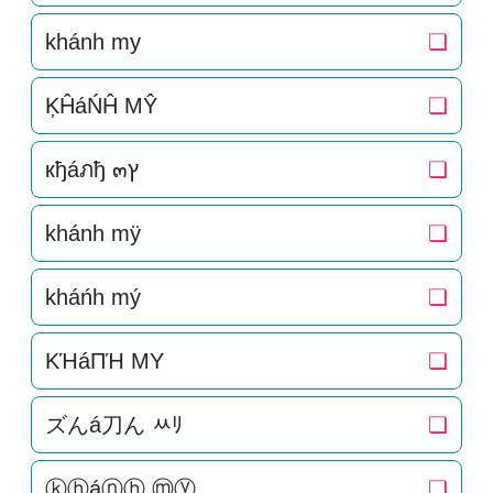
khánh my
❏
ĶĤáŃĤ MŶ
❏
кђáภђ ๓ץ
❏
khánh mÿ
❏
kháńh mý
❏
KΉáПΉ MY
❏
ズんá刀ん ﾶﾘ
❏
ⓚⓗáⓝⓗ ⓜⓨ
❏