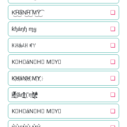
K͜͡H͜͡áN͜͡H͜͡ M͜͡Y͜͡
❏
ƙɧáŋɧ ɱყ
❏
ꀘꃅáꈤꃅ ꎭꌩ
❏
K⃟H⃟áN⃟H⃟ M⃟Y⃟
❏
K҉H҉áN҉H҉ M҉Y҉
❏
k̲̱̠̞̖ͧ̔͊̇̽̿̑ͯͅh͚̖̜̍̃͐án͉̠̙͉̗̺̋̋̔ͧ̊h͚̖̜̍̃͐ m̘͈̺̪͓ͩ͂̾ͪ̀̋y͉̝͖̻̯ͮ̒̂ͮ͋ͫͨ
❏
K⃗H⃗áN⃗H⃗ M⃗Y⃗
❏