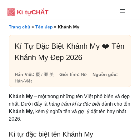
Kí tự
CHẤT
Trang chủ
»
Tên đẹp
»
Khánh My
Kí Tự Đặc Biệt Khánh My ❤️ Tên
Khánh My Đẹp 2026
Hán-Việt:
慶 / 卿 美
Giới tính:
Nữ
Nguồn gốc:
Hán-Việt
Khánh My
– một trong những tên Việt phổ biến và đẹp
nhất. Dưới đây là
hàng trăm kí tự đặc biệt
dành cho tên
Khánh My
, kèm ý nghĩa tên và gợi ý đặt tên hay nhất
2026.
Kí tự đặc biệt tên Khánh My