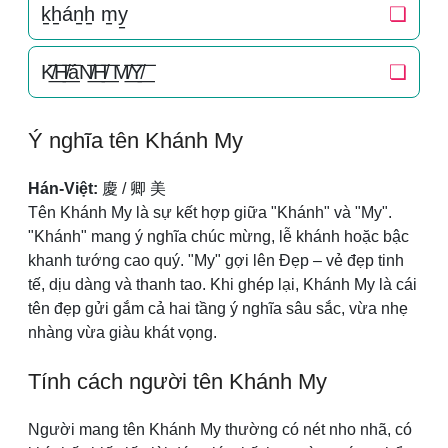
k̠h̠án̠h̠ m̠y̠
❏
K̸͟͞H̸͟͞áN̸͟͞H̸͟͞ M̸͟͞Y̸͟͞
❏
Ý nghĩa tên Khánh My
Hán-Việt:
慶 / 卿 美
Tên Khánh My là sự kết hợp giữa "Khánh" và "My".
"Khánh" mang ý nghĩa chúc mừng, lễ khánh hoặc bậc
khanh tướng cao quý. "My" gợi lên Đẹp – vẻ đẹp tinh
tế, dịu dàng và thanh tao. Khi ghép lại, Khánh My là cái
tên đẹp gửi gắm cả hai tầng ý nghĩa sâu sắc, vừa nhẹ
nhàng vừa giàu khát vọng.
Tính cách người tên Khánh My
Người mang tên Khánh My thường có nét nho nhã, có