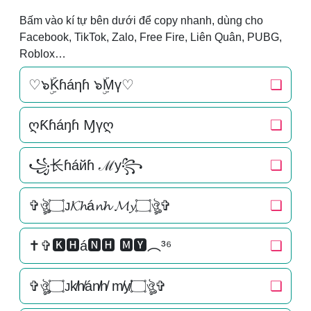
Bấm vào kí tự bên dưới để copy nhanh, dùng cho
Facebook, TikTok, Zalo, Free Fire, Liên Quân, PUBG,
Roblox…
♡๖ۣۜKɦáηɦ ๖ۣۜMү♡
❏
ღƘɦáŋɦ Ɱүღ
❏
꧁长ɦáйɦ ℳу꧂
❏
✞ঔৣ۝ᴊ𝓚𝓱á𝓷𝓱 𝓜𝔂۝ঔৣ✞
❏
✝✞🅺🅷á🅽🅷 🅼🆈︵³⁶
❏
✞ঔৣ۝ᴊk̸h̸án̸h̸ m̸y̸۝ঔৣ✞
❏