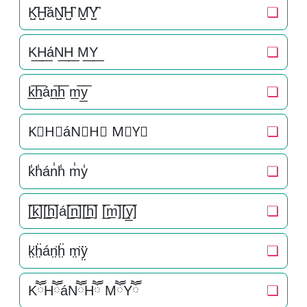
K̺͆H̺͆áN̺͆H̺͆ M̺͆Y̺͆
❏
K͟H͟áN͟H͟ M͟Y͟
❏
k̲̅h̲̅án̲̅h̲̅ m̲̅y̲̅
❏
K⃣H⃣áN⃣H⃣ M⃣Y⃣
❏
k̾h̾án̾h̾ m̾y̾
❏
[̲̅k̲̅][̲̅h̲̅]á[̲̅n̲̅][̲̅h̲̅] [̲̅m̲̅][̲̅y̲̅]
❏
k̤̈ḧ̤án̤̈ḧ̤ m̤̈ÿ̤
❏
KཽHཽáNཽHཽ MཽYཽ
❏