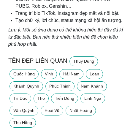
PUBG, Roblox, Genshin…
Trang trí bio TikTok, Instagram đẹp mắt và nổi bật.
Tạo chữ ký, lời chúc, status mạng xã hội ấn tượng.
Lưu ý: Một số ứng dụng có thể không hiển thị đầy đủ kí
tự đặc biệt. Bạn nên thử nhiều biến thể để chọn kiểu
phù hợp nhất.
TÊN ĐẸP LIÊN QUAN
Thùy Dung
Quốc Hùng
Vinh
Hải Nam
Loan
Khánh Quỳnh
Phúc Thịnh
Nam Khánh
Trí Đức
Thọ
Tiến Dũng
Linh Nga
Vân Quỳnh
Hoài Vũ
Nhật Hoàng
Thu Hằng