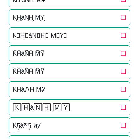
K̤̮H̤̮áN̤̮H̤̮ M̤̮Y̤̮
❏
K⃘H⃘áN⃘H⃘ M⃘Y⃘
❏
K᷈H᷈áN᷈H᷈ M᷈Y᷈
❏
K͆H͆áN͆H͆ M͆Y͆
❏
KHáᏁH MᎽ
❏
🄺🄷á🄽🄷 🄼🅈
❏
Kཏáསཏ ฅƴ
❏