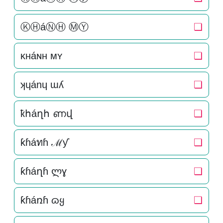
ⓀⒽáⓃⒽ ⓂⓎ
❏
κнáɴн мʏ
❏
ʞɥánɥ ɯʎ
❏
ҟհáղհ ണվ
❏
ƙɦáทɦ ℳƴ
❏
ƙɦáղɦ ლɣ
❏
ƙɦáռɦ ɷყ
❏