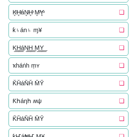
K̥ͦH̥ͦáN̥ͦH̥ͦ M̥ͦY̥ͦ
❏
ƙ♄án♄ ɱ¥
❏
K͟͟H͟͟áN͟͟H͟͟ M͟͟Y͟͟
❏
ҡһáṅһ ṃʏ
❏
K̆H̆áN̆H̆ M̆Y̆
❏
Ƙհáηհ ʍψ
❏
K̆H̆áN̆H̆ M̆Y̆
❏
ƙҤá₦Ҥ M¥
❏