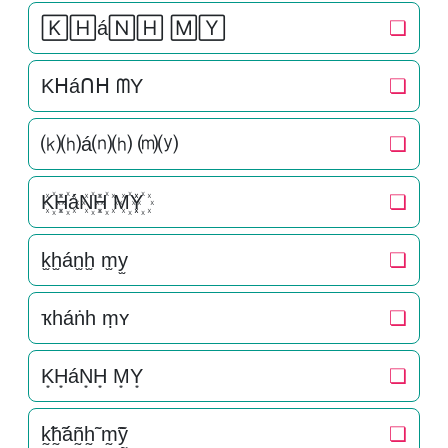
🄺🄷á🄽🄷 🄼🅈
❏
Kᕼáᑎᕼ ᗰY
❏
⒦⒣á⒩⒣ ⒨⒴
❏
K꙰H꙰áN꙰H꙰ M꙰Y꙰
❏
k̫h̫án̫h̫ m̫y̫
❏
ҡһáṅһ ṃʏ
❏
K͙H͙áN͙H͙ M͙Y͙
❏
k̰̃h̰̃áñ̰h̰̃ m̰̃ỹ̰
❏