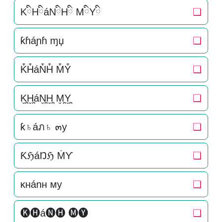
KིHིáNིHི MིYི
❏
ƙɦáɲɦ ɱџ
❏
K͒H͒áN͒H͒ M͒Y͒
❏
K̬̤̯H̬̤̯áN̬̤̯H̬̤̯ M̬̤̯Y̬̤̯
❏
ƙ♄áภ♄ ๓y
❏
ƘℌáŊℌ ṀƳ
❏
ĸнánн мy
❏
🅚🅗á🅝🅗 🅜🅨
❏