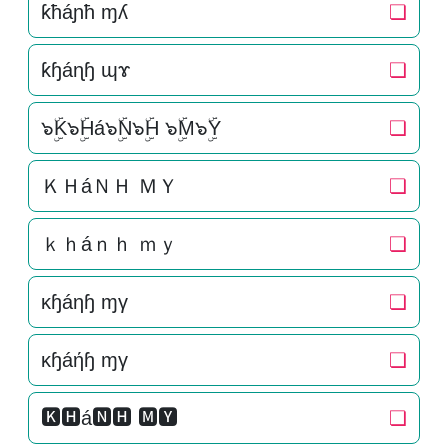
ƙħáɲħ ɱʎ
❏
ƙɧáɳɧ ɰɤ
❏
๖ۣۜK๖ۣۜHá๖ۣۜN๖ۣۜH ๖ۣۜM๖ۣۜY
❏
ＫＨáＮＨ ＭＹ
❏
ｋｈáｎｈ ｍｙ
❏
κɧáηɧ ɱγ
❏
κɧáήɧ ɱγ
❏
🅺🅷á🅽🅷 🅼🆈
❏