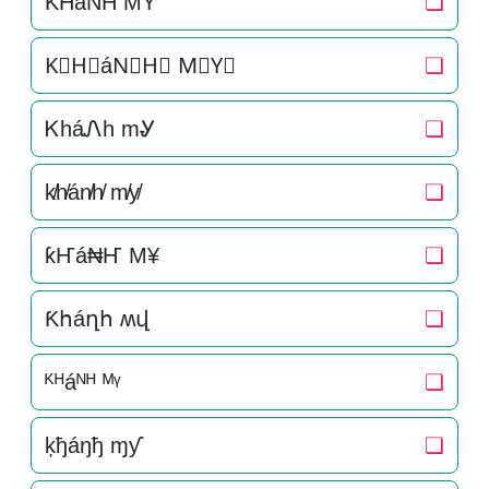
K͛H͛áN͛H͛ M͛Y͛
❏
K⃒H⃒áN⃒H⃒ M⃒Y⃒
❏
ᏦháᏁh mᎽ
❏
k̸h̸án̸h̸ m̸y̸
❏
ƙҤá₦Ҥ M¥
❏
Ƙհáղհ ʍվ
❏
ᴷᴴáᴺᴴ ᴹᵞ
❏
ķђáŋђ ɱƴ
❏