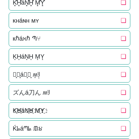
K͓̽H͓̽áN͓̽H͓̽ M͓̽Y͓̽
❏
ᴋʜáɴʜ ᴍʏ
❏
кℏáℵℏ Պ⑂
❏
K̝H̝áN̝H̝ M̝Y̝
❏
ズ̝ん̝á刀̝ん̝ ʍ̝ﾘ̝
❏
ズんá刀ん ʍﾘ
❏
K҈H҈áN҈H҈ M҈Y҈
❏
Ḱᖺáᘉᖺ ᙢ૪
❏