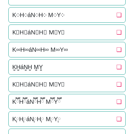
K༶H༶áN༶H༶ M༶Y༶
❏
K⃕H⃕áN⃕H⃕ M⃕Y⃕
❏
K∞H∞áN∞H∞ M∞Y∞
❏
K͚H͚áN͚H͚ M͚Y͚
❏
K⃒H⃒áN⃒H⃒ M⃒Y⃒
❏
KཽHཽáNཽHཽ MཽYཽ
❏
K༙H༙áN༙H༙ M༙Y༙
❏