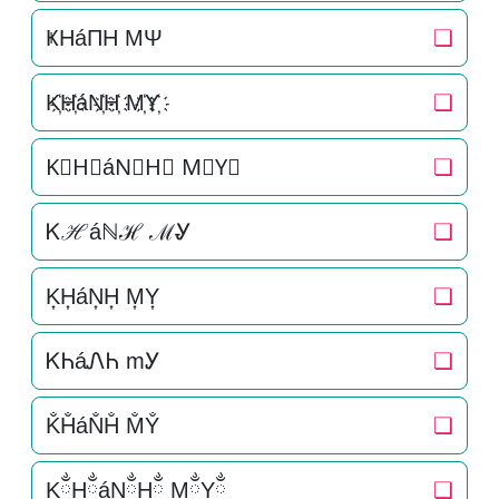
ҜHáΠH MΨ
❏
K҉H҉áN҉H҉ M҉Y҉
❏
K⃜H⃜áN⃜H⃜ M⃜Y⃜
❏
Ꮶℋáℕℋ ℳᎽ
❏
K͎H͎áN͎H͎ M͎Y͎
❏
ᏦᏂáᏁᏂ mᎩ
❏
K̐H̐áN̐H̐ M̐Y̐
❏
KྂHྂáNྂHྂ MྂYྂ
❏