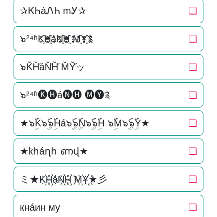
✰ᏦᏂáᏁᏂ mᎩ✰
❏
๖²⁴ʱK҈H҈҈áN҈҈H҈҈ M҈Y҈҈༉
❏
๖K̆H̆̆áN̆̆H̆̆ M̆Y̆̆ッ
❏
๖²⁴ʱ🅚🅗á🅝🅗 🅜🅨༉
❏
★๖ۣۜK๖ۣۜ๖ۣۜHá๖ۣۜ๖ۣۜN๖ۣۜ๖ۣۜH ๖ۣۜM๖ۣۜ๖ۣۜY★
❏
★ҟհáղհ ണվ★
❏
ミ★K꙰H꙰꙰áN꙰꙰H꙰꙰ M꙰Y꙰꙰★彡
❏
кнáин му
❏