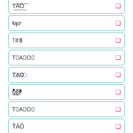
T͜͡A͜͡O͜͡
❏
ɬąơ
❏
꓄ꍏꂦ
❏
T⃟A⃟O⃟
❏
T҉A҉O҉
❏
t̘̟̼̉̈́͐͋͌̊a̘̫͈̭͌͛͌̇̇̍o͎̜̓̇ͫ̉͊ͨ͊
❏
T⃗A⃗O⃗
❏
T͛A͛O͛
❏