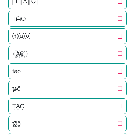
🅃🄰🄾
❏
TᗩO
❏
⒯⒜⒪
❏
T꙰A꙰O꙰
❏
t̫a̫o̫
❏
ṭѧȏ
❏
T͙A͙O͙
❏
t̰̃ã̰õ̰
❏