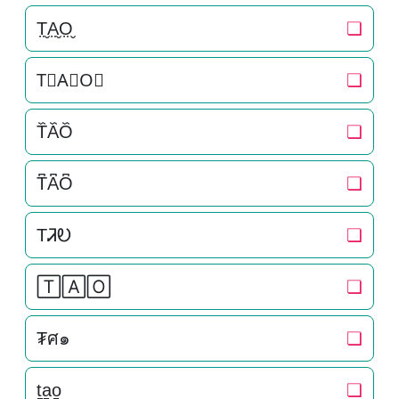
T̤̮A̤̮O̤̮
❏
T⃘A⃘O⃘
❏
T᷈A᷈O᷈
❏
T͆A͆O͆
❏
TᏘᎧ
❏
🅃🄰🄾
❏
₮ศ๑
❏
t̠a̠o̠
❏