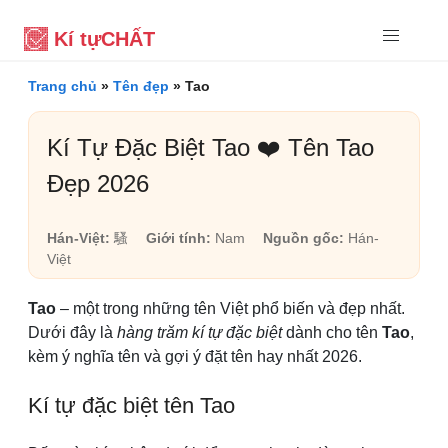
Kí tự
CHẤT
Trang chủ
»
Tên đẹp
»
Tao
Kí Tự Đặc Biệt Tao ❤️ Tên Tao
Đẹp 2026
Hán-Việt:
騷
Giới tính:
Nam
Nguồn gốc:
Hán-
Việt
Tao
– một trong những tên Việt phổ biến và đẹp nhất.
Dưới đây là
hàng trăm kí tự đặc biệt
dành cho tên
Tao
,
kèm ý nghĩa tên và gợi ý đặt tên hay nhất 2026.
Kí tự đặc biệt tên Tao