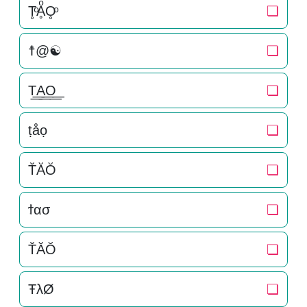
T̥ͦḀͦO̥ͦ
❏
☨@☯
❏
T͟͟A͟͟O͟͟
❏
ṭåọ
❏
T̆ĂŎ
❏
ϯασ
❏
T̆ĂŎ
❏
ŦλØ
❏