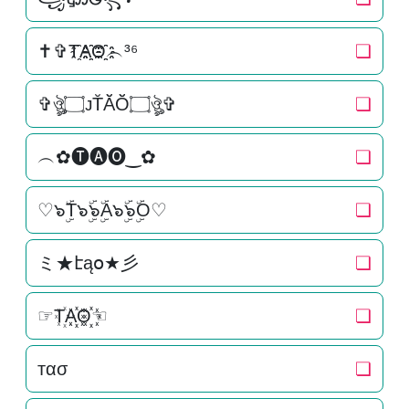
✝✞T҈A҈҈O҈҈︵³⁶
❏
✞ঔৣ۝ᴊT̆Ă̆Ŏ̆۝ঔৣ✞
❏
︵✿🅣🅐🅞‿✿
❏
♡๖ۣۜT๖ۣۜ๖ۣۜA๖ۣۜ๖ۣۜO♡
❏
ミ★էąօ★彡
❏
☞T꙰A꙰꙰O꙰꙰☜
❏
тασ
❏