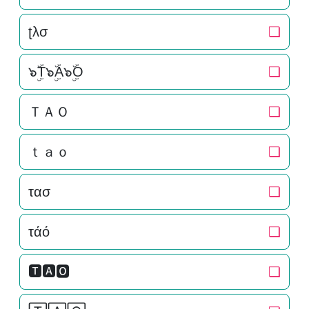
ʈλσ
❏
๖ۣۜT๖ۣۜA๖ۣۜO
❏
ＴＡＯ
❏
ｔａｏ
❏
τασ
❏
τάό
❏
🆃🅰🅾
❏