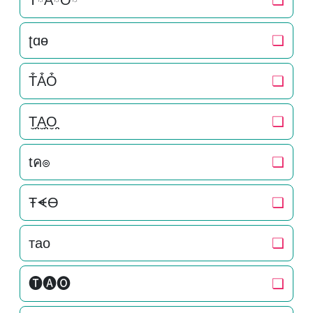
TིAིOི
❏
ʈɑɵ
❏
T͒A͒O͒
❏
T̬̤̯A̬̤̯O̬̤̯
❏
tค๏
❏
ŦᗛƟ
❏
тao
❏
🅣🅐🅞
❏