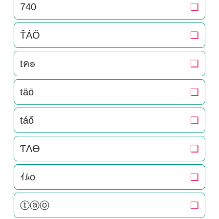
740
❏
ŤÁŐ
❏
tค๏
❏
täö
❏
táő
❏
ƬΛӨ
❏
ｲﾑo
❏
ⓣⓐⓞ
❏