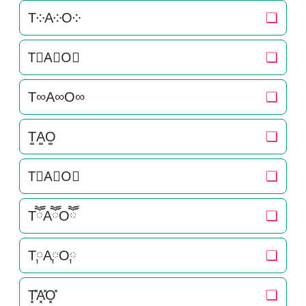
T༶A༶O༶
❏
T⃕A⃕O⃕
❏
T∞A∞O∞
❏
T͚A͚O͚
❏
T⃒A⃒O⃒
❏
TཽAཽOཽ
❏
T༙A༙O༙
❏
T͓̽A͓̽O͓̽
❏