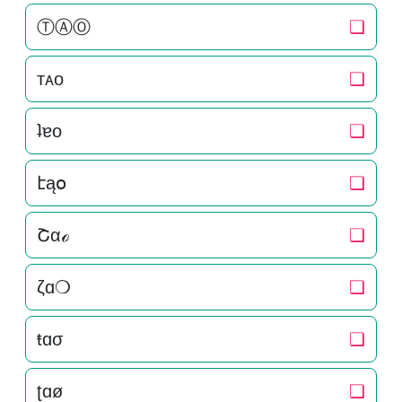
ⓉⒶⓄ
❏
тᴀo
❏
ʇɐo
❏
էąօ
❏
Շαℴ
❏
ζɑ❍
❏
ŧɑσ
❏
ʈɑø
❏