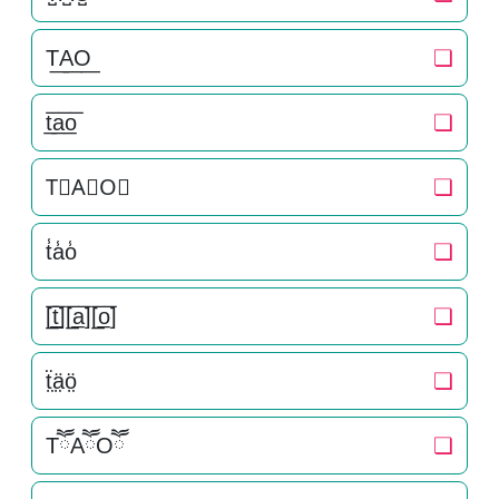
T͟A͟O͟
❏
t̲̅a̲̅o̲̅
❏
T⃣A⃣O⃣
❏
t̾a̾o̾
❏
[̲̅t̲̅][̲̅a̲̅][̲̅o̲̅]
❏
ẗ̤ä̤ö̤
❏
TཽAཽOཽ
❏