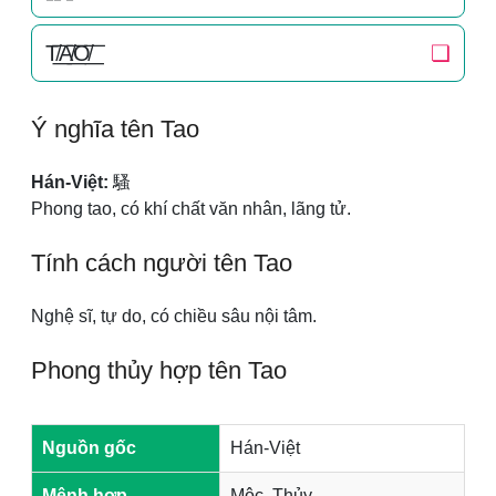
T̸͟͞A̸͟͞O̸͟͞
❏
Ý nghĩa tên Tao
Hán-Việt:
騷
Phong tao, có khí chất văn nhân, lãng tử.
Tính cách người tên Tao
Nghệ sĩ, tự do, có chiều sâu nội tâm.
Phong thủy hợp tên Tao
Nguồn gốc
Hán-Việt
Mệnh hợp
Mộc, Thủy