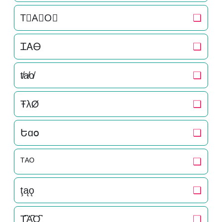
T⃒A⃒O⃒
❏
ᏆᎪᎾ
❏
t̸a̸o̸
❏
ŦλØ
❏
Եɑօ
❏
ᵀᴬᴼ
❏
ţąǫ
❏
T̺͆A̺͆O̺͆
❏