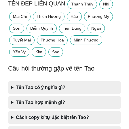
TÊN ĐẸP LIÊN QUAN
Thanh Thủy
Nhi
Mai Chi
Thiên Hương
Hào
Phương My
Sơn
Diễm Quỳnh
Tiến Dũng
Ngân
Tuyết Mai
Phương Hoa
Minh Phương
Yến Vy
Kim
Sao
Câu hỏi thường gặp về tên Tao
Tên Tao có ý nghĩa gì?
Tên Tao hợp mệnh gì?
Cách copy kí tự đặc biệt tên Tao?