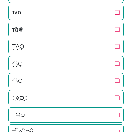
ᴛᴀᴏ
❏
тᾰ✺
❏
T̝A̝O̝
❏
ｲ̝ﾑ̝O̝
❏
ｲﾑO
❏
T҈A҈O҈
❏
Ʈᗩට
❏