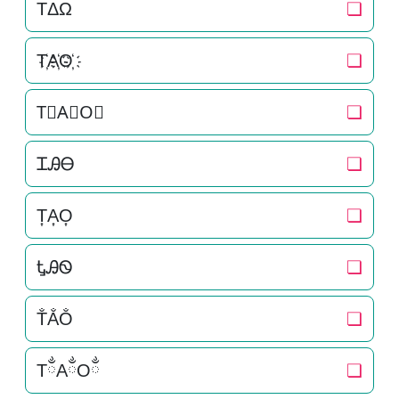
TΔΩ
❏
T҉A҉O҉
❏
T⃜A⃜O⃜
❏
ᏆᎯᎾ
❏
T͎A͎O͎
❏
ᎿᎯᏫ
❏
T̐A̐O̐
❏
TྂAྂOྂ
❏