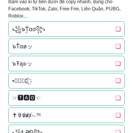
Bấm vào kí tự bên dưới để copy nhanh, dùng cho
Facebook, TikTok, Zalo, Free Fire, Liên Quân, PUBG,
Roblox…
꧁๖ۣۜTασ꧂
❏
๖Ťαøッ
❏
๖Ŧą๏ッ
❏
•𝓣𝓪𝓸✿҈
❏
☞🆃🅰🅾☜
❏
✝✞t̸a̸o̸︵³⁶
❏
꧁ᎿᎯᏫ꧂
❏