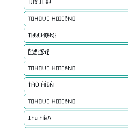
꓄ꃅꀎ ꃅꀤềꈤ
T⃟H⃟U⃟ H⃟I⃟ềN⃟
T҉H҉U҉ H҉I҉ềN҉
t̘̟̼̉̈́͐͋͌̊h͚̖̜̍̃͐u̟͎̲͕̼̳͉̲ͮͫͭ̋ͭ͛ͣ̈ h͚̖̜̍̃͐i̞̟̫̺ͭ̒ͭͣền͉̠̙͉̗̺̋̋̔ͧ̊
T⃗H⃗U⃗ H⃗I⃗ềN⃗
T͛H͛U͛ H͛I͛ềN͛
T⃒H⃒U⃒ H⃒I⃒ềN⃒
Ꮖhu hᎥềᏁ