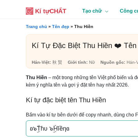
Kí tự
CHẤT
Tạo chữ
Công c
Trang chủ
»
Tên đẹp
»
Thu Hiền
Kí Tự Đặc Biệt Thu Hiền ❤️ Tên
Hán-Việt:
秋 賢
Giới tính:
Nữ
Nguồn gốc:
Hán-V
Thu Hiền
– một trong những tên Việt phổ biến và đ
kèm ý nghĩa tên và gợi ý đặt tên hay nhất 2026.
Kí tự đặc biệt tên Thu Hiền
Bấm vào kí tự bên dưới để copy nhanh, dùng cho 
ʚ๖ۣۜTɦυ ๖ۣۜHĭềηɞ