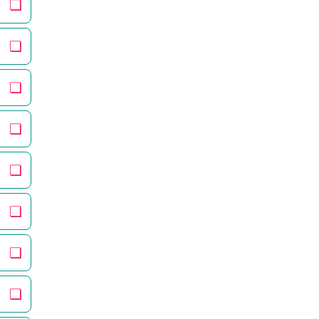
❏
❏
❏
❏
❏
❏
❏
❏