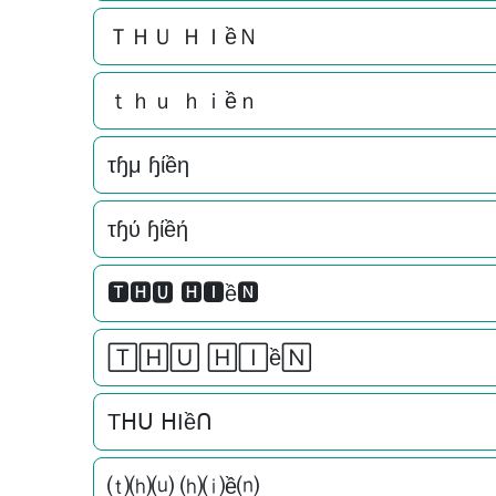
ＴＨＵ ＨＩềＮ
ｔｈｕ ｈｉềｎ
τɧμ ɧίềη
τɧύ ɧίềή
🆃🅷🆄 🅷🅸ề🅽
🅃🄷🅄 🄷🄸ề🄽
Tᕼᑌ ᕼIềᑎ
⒯⒣⒰ ⒣⒤ề⒩