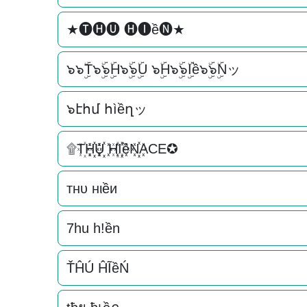
★🅣🅗🅤 🅗🅘ề🅝★
๖๖ۣۜT๖ۣۜ๖ۣۜH๖ۣۜ๖ۣۜU ๖ۣۜH๖ۣۜ๖ۣۜIề๖ۣۜ๖ۣۜNッ
๖էհմ հìềղッ
۩T꙰H꙰꙰U꙰꙰ H꙰I꙰꙰ềN꙰꙰ACE✪
тнυ нιềи
7hu h!ền
ŤĤÚ ĤĨềŃ