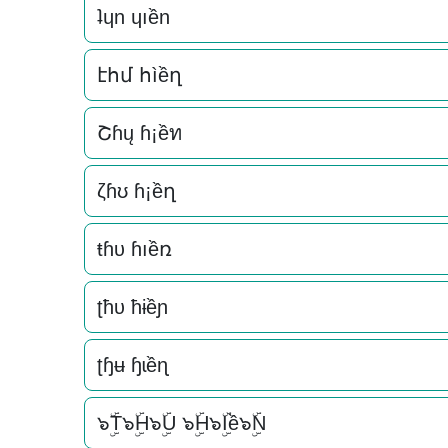
ʇɥn ɥıền
էհմ հìềղ
Շɦų ɦ¡ềท
ζɦʊ ɦ¡ềղ
ŧɦυ ɦıềռ
ʈħυ ħɨềɲ
ʈɧʉ ɧɩềɳ
๖ۣۜT๖ۣۜH๖ۣۜU ๖ۣۜH๖ۣۜIề๖ۣۜN