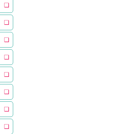
❏
❏
❏
❏
❏
❏
❏
❏