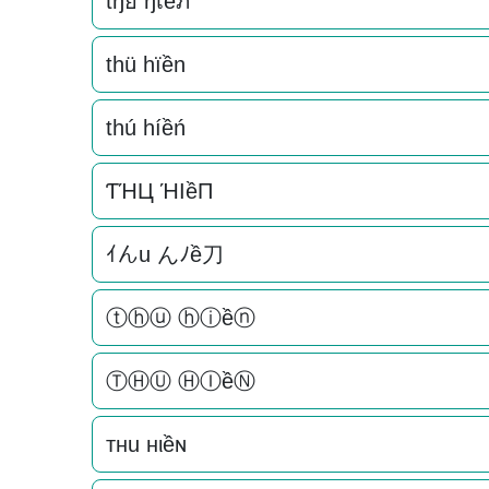
tђย ђเềภ
thü hïền
thú híềń
ƬΉЦ ΉIềП
ｲんu んﾉề刀
ⓣⓗⓤ ⓗⓘềⓝ
ⓉⒽⓊ ⒽⒾềⓃ
тнu нιềɴ