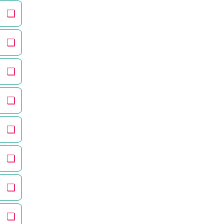
❏
❏
❏
❏
❏
❏
❏
❏