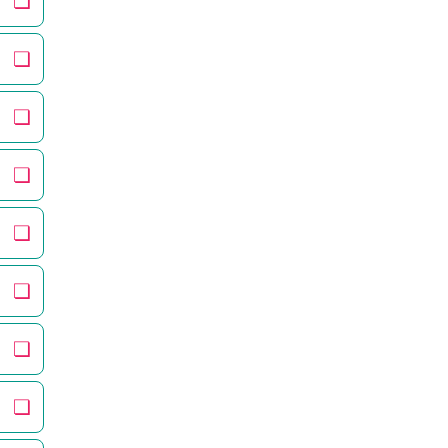
❏
❏
❏
❏
❏
❏
❏
❏