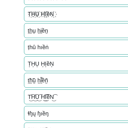
T꙰H꙰U꙰ H꙰I꙰ềN꙰
t̫h̫u̫ h̫i̫ền̫
ṭһȗ һıềṅ
T͙H͙U͙ H͙I͙ềN͙
t̰̃h̰̃ṵ̃ h̰̃ḭ̃ềñ̰
T͜͡H͜͡U͜͡ H͜͡I͜͡ềN͜͡
ɬɧų ɧıềŋ