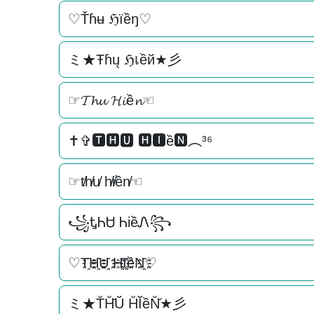
♡Ťɦʉ ℌїềŋ♡
ミ★Ŧɦų ℌเềй★彡
☞𝓣𝓱𝓾 𝓗𝓲ề𝓷☜
✝✞🆃🅷🆄 🅷🅸ề🅽︵³⁶
☞t̸h̸u̸ h̸i̸ền̸☜
꧁ᎿᏂᏌ ᏂiềᏁ꧂
♡T҈H҈҈U҈҈ H҈I҈҈ềN҈҈♡
ミ★T̆H̆̆Ŭ̆ H̆Ĭ̆ềN̆̆★彡