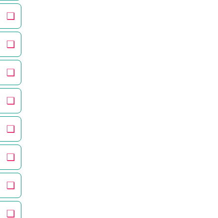
❏
❏
❏
❏
❏
❏
❏
❏