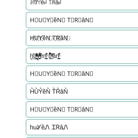
ꃅꀎꌩềꈤ ꓄ꋪâꈤ
H⃟U⃟Y⃟ềN⃟ T⃟R⃟âN⃟
H҉U҉Y҉ềN҉ T҉R҉âN҉
h͚̖̜̍̃͐u̟͎̲͕̼̳͉̲ͮͫͭ̋ͭ͛ͣ̈y͉̝͖̻̯ͮ̒̂ͮ͋ͫͨền͉̠̙͉̗̺̋̋̔ͧ̊ t̘̟̼̉̈́͐͋͌̊r̼̯̤̈ͭ̃ͨ̆ân͉̠̙͉̗̺̋̋̔ͧ̊
H⃗U⃗Y⃗ềN⃗ T⃗R⃗âN⃗
H͛U͛Y͛ềN͛ T͛R͛âN͛
H⃒U⃒Y⃒ềN⃒ T⃒R⃒âN⃒
huᎽềᏁ ᏆᏒâᏁ