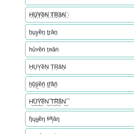
H꙰U꙰Y꙰ềN꙰ T꙰R꙰âN꙰
h̫u̫y̫ền̫ t̫r̫ân̫
һȗʏềṅ ṭяâṅ
H͙U͙Y͙ềN͙ T͙R͙âN͙
h̰̃ṵ̃ỹ̰ềñ̰ t̰̃r̰̃âñ̰
H͜͡U͜͡Y͜͡ềN͜͡ T͜͡R͜͡âN͜͡
ɧųყềŋ ɬཞâŋ