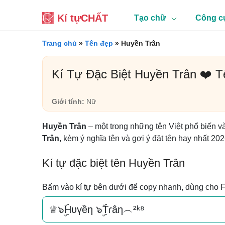
Kí tự
CHẤT
Tạo chữ
Công c
Trang chủ
»
Tên đẹp
»
Huyền Trân
Kí Tự Đặc Biệt Huyền Trân ❤️ 
Giới tính:
Nữ
Huyền Trân
– một trong những tên Việt phổ biến v
Trân
, kèm ý nghĩa tên và gợi ý đặt tên hay nhất 202
Kí tự đặc biệt tên Huyền Trân
Bấm vào kí tự bên dưới để copy nhanh, dùng cho 
♕๖ۣۜHυүềη ๖ۣۜTɾâη︵²ᵏ⁸