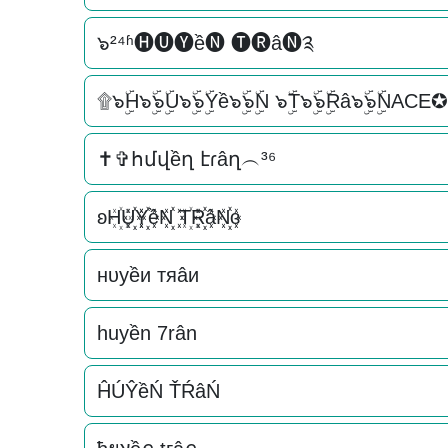
๖²⁴ʱ🅗🅤🅨ề🅝 🅣🅡â🅝༉
۩๖ۣۜH๖ۣۜ๖ۣۜU๖ۣۜ๖ۣۜYề๖ۣۜ๖ۣۜN ๖ۣۜT๖ۣۜ๖ۣۜRâ๖ۣۜ๖ۣۜNACE✪
✝✞հմվềղ էɾâղ︵³⁶
ʚH꙰U꙰꙰Y꙰꙰ềN꙰꙰ T꙰R꙰꙰âN꙰꙰ɞ
нυуềи тяâи
huyền 7rân
ĤÚŶềŃ ŤŔâŃ