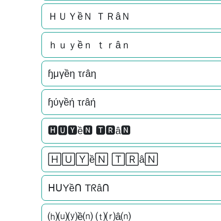
ＨＵＹềＮ ＴＲâＮ
ｈｕｙềｎ ｔｒâｎ
ɧμγềη τɾâη
ɧύγềή τɾâή
🅷🆄🆈ề🅽 🆃🆁â🅽
🄷🅄🅈ề🄽 🅃🅁â🄽
ᕼᑌYềᑎ Tᖇâᑎ
⒣⒰⒴ề⒩ ⒯⒭â⒩