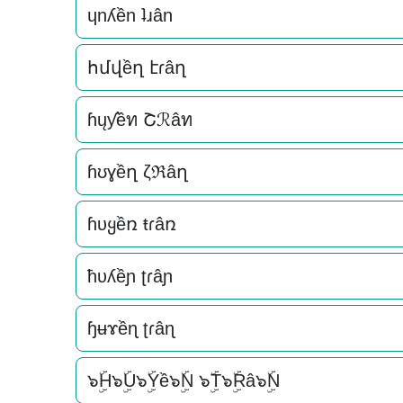
ɥnʎền ʇɹân
հմվềղ էɾâղ
ɦųƴềท Շℛâท
ɦʊɣềղ ζℜâղ
ɦυყềռ ŧɾâռ
ħυʎềɲ ʈɾâɲ
ɧʉɤềɳ ʈɾâɳ
๖ۣۜH๖ۣۜU๖ۣۜYề๖ۣۜN ๖ۣۜT๖ۣۜRâ๖ۣۜN