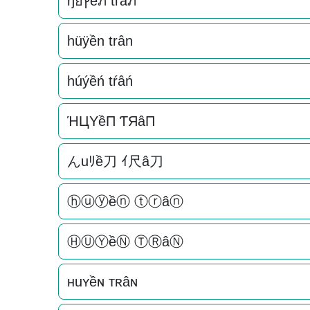
ђยץềภ tгâภ
hüÿền trân
húýềń tŕâń
ΉЦYềП ƬЯâП
んuﾘề刀 ｲ尺â刀
ⓗⓤⓨềⓝ ⓣⓡâⓝ
ⒽⓊⓎềⓃ ⓉⓇâⓃ
нuʏềɴ тʀâɴ