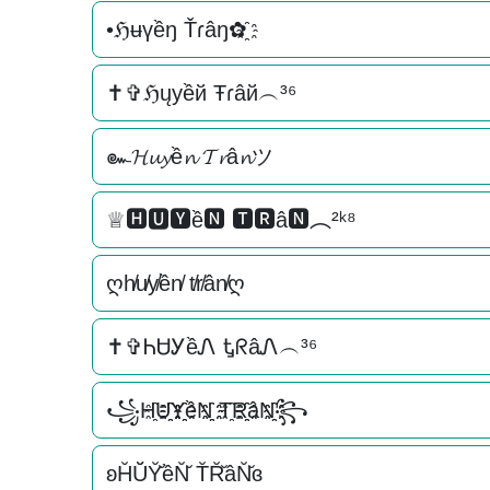
•ℌʉүềŋ Ťɾâŋ✿҈
✝✞ℌųуềй Ŧɾâй︵³⁶
๛𝓗𝓾𝔂ề𝓷 𝓣𝓻â𝓷ツ
♕🅷🆄🆈ề🅽 🆃🆁â🅽︵²ᵏ⁸
ღh̸u̸y̸ền̸ t̸r̸ân̸ღ
✝✞ᏂᏌᎩềᏁ ᎿᖇâᏁ︵³⁶
꧁H҈U҈҈Y҈҈ềN҈҈ T҈R҈҈âN҈҈꧂
ʚH̆Ŭ̆Y̆̆ềN̆̆ T̆R̆̆âN̆̆ɞ