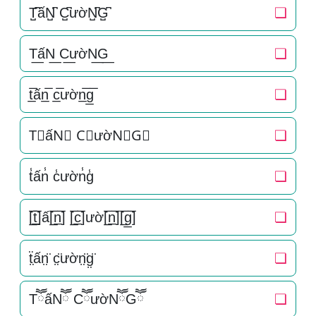
T̺͆ấN̺͆ C̺͆ườN̺͆G̺͆
❏
T͟ấN͟ C͟ườN͟G͟
❏
t̲̅ấn̲̅ c̲̅ườn̲̅g̲̅
❏
T⃣ấN⃣ C⃣ườN⃣G⃣
❏
t̾ấn̾ c̾ườn̾g̾
❏
[̲̅t̲̅]ấ[̲̅n̲̅] [̲̅c̲̅]ườ[̲̅n̲̅][̲̅g̲̅]
❏
ẗ̤ấn̤̈ c̤̈ườn̤̈g̤̈
❏
TཽấNཽ CཽườNཽGཽ
❏