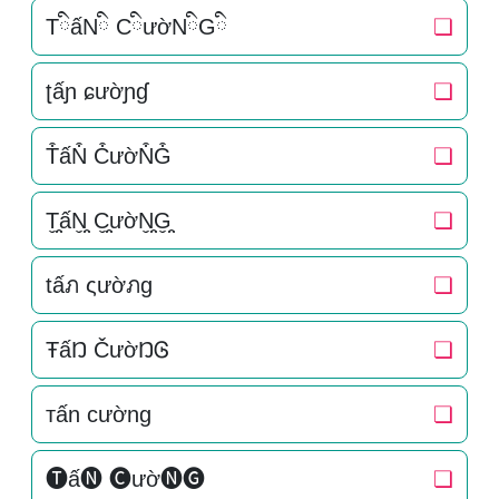
TིấNི CིườNིGི
❏
ʈấɲ ɕườɲɠ
❏
T͒ấN͒ C͒ườN͒G͒
❏
T̬̤̯ấN̬̤̯ C̬̤̯ườN̬̤̯G̬̤̯
❏
tấภ ςườภg
❏
ŦấŊ ČườŊᎶ
❏
тấn cường
❏
🅣ấ🅝 🅒ườ🅝🅖
❏