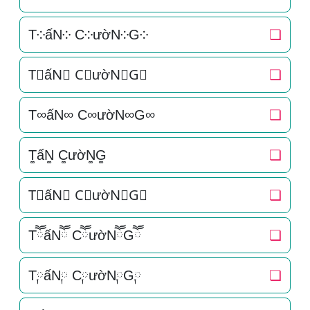
T༶ấN༶ C༶ườN༶G༶
❏
T⃕ấN⃕ C⃕ườN⃕G⃕
❏
T∞ấN∞ C∞ườN∞G∞
❏
T͚ấN͚ C͚ườN͚G͚
❏
T⃒ấN⃒ C⃒ườN⃒G⃒
❏
TཽấNཽ CཽườNཽGཽ
❏
T༙ấN༙ C༙ườN༙G༙
❏