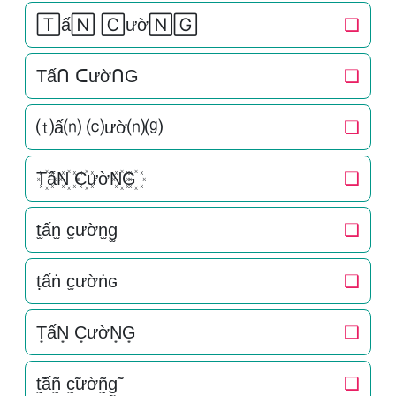
🅃ấ🄽 🄲ườ🄽🄶
❏
Tấᑎ ᑕườᑎG
❏
⒯ấ⒩ ⒞ườ⒩⒢
❏
T꙰ấN꙰ C꙰ườN꙰G꙰
❏
t̫ấn̫ c̫ườn̫g̫
❏
ṭấṅ c̫ườṅɢ
❏
T͙ấN͙ C͙ườN͙G͙
❏
t̰̃ấñ̰ c̰̃ườñ̰g̰̃
❏