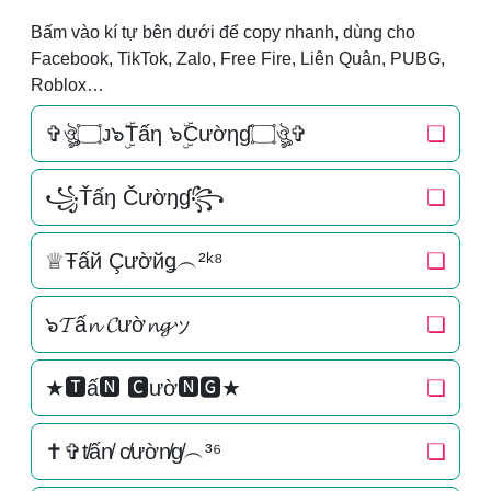
Bấm vào kí tự bên dưới để copy nhanh, dùng cho
Facebook, TikTok, Zalo, Free Fire, Liên Quân, PUBG,
Roblox…
✞ঔৣ۝ᴊ๖ۣۜTấη ๖ۣۜCườηɠ۝ঔৣ✞
❏
꧁Ťấŋ Čườŋɠ꧂
❏
♕Ŧấй Çườйǥ︵²ᵏ⁸
❏
๖𝓣ấ𝓷 𝓒ườ𝓷𝓰ッ
❏
★🆃ấ🅽 🅲ườ🅽🅶★
❏
✝✞t̸ấn̸ c̸ườn̸g̸︵³⁶
❏