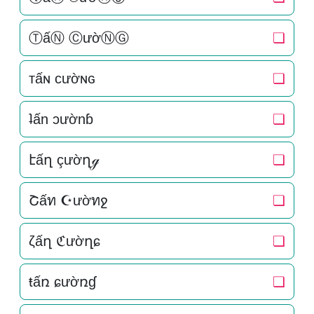
ⓉấⓃ ⒸườⓃⒼ
❏
тấɴ cườɴԍ
❏
ʇấn ɔườnɓ
❏
էấղ çườղℊ
❏
Շấท ☪ườทջ
❏
ζấղ ℭườղɕ
❏
ŧấռ ɕườռɠ
❏