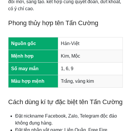
đổi mới, sáng tạo. kết hợp cùng quyết đoán, dứt khoát,
có ý chí cao.
Phong thủy hợp tên Tấn Cường
Nguồn gốc
Hán-Việt
Mệnh hợp
Kim, Mộc
Số may mắn
1, 6, 9
Màu hợp mệnh
Trắng, vàng kim
Cách dùng kí tự đặc biệt tên Tấn Cường
Đặt nickname Facebook, Zalo, Telegram độc đáo
không đụng hàng.
Đặt tên nhân vật game: Liên Quân, Free Fire,