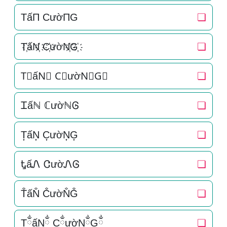
TấΠ CườΠG
❏
T҉ấN҉ C҉ườN҉G҉
❏
T⃜ấN⃜ C⃜ườN⃜G⃜
❏
Ꮖấℕ ℂườℕᎶ
❏
T͎ấN͎ C͎ườN͎G͎
❏
ᎿấᏁ ᏣườᏁᎶ
❏
T̐ấN̐ C̐ườN̐G̐
❏
TྂấNྂ CྂườNྂGྂ
❏