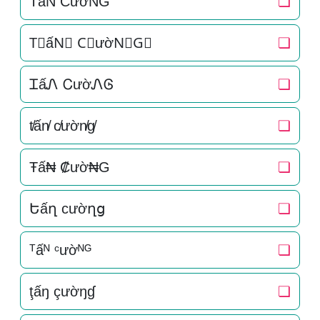
T͛ấN͛ C͛ườN͛G͛
❏
T⃒ấN⃒ C⃒ườN⃒G⃒
❏
ᏆấᏁ ᏟườᏁᎶ
❏
t̸ấn̸ c̸ườn̸g̸
❏
Ŧấ₦ ₡ườ₦G
❏
Եấղ ϲườղց
❏
ᵀấᴺ ᶜườᴺᴳ
❏
ţấŋ çườŋɠ
❏