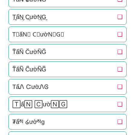
T̤̮ấN̤̮ C̤̮ườN̤̮G̤̮
❏
T⃘ấN⃘ C⃘ườN⃘G⃘
❏
T᷈ấN᷈ C᷈ườN᷈G᷈
❏
T͆ấN͆ C͆ườN͆G͆
❏
TấᏁ ᏨườᏁᎶ
❏
🅃ấ🄽 🄲ườ🄽🄶
❏
₮ấས ໒ườསg
❏