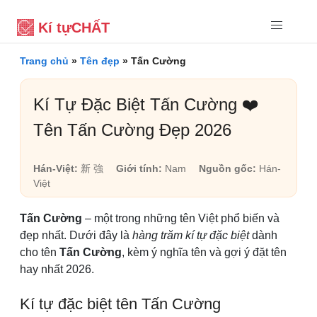
Kí tự
CHẤT
Trang chủ
»
Tên đẹp
»
Tấn Cường
Kí Tự Đặc Biệt Tấn Cường ❤️
Tên Tấn Cường Đẹp 2026
Hán-Việt:
新 強
Giới tính:
Nam
Nguồn gốc:
Hán-
Việt
Tấn Cường
– một trong những tên Việt phổ biến và
đẹp nhất. Dưới đây là
hàng trăm kí tự đặc biệt
dành
cho tên
Tấn Cường
, kèm ý nghĩa tên và gợi ý đặt tên
hay nhất 2026.
Kí tự đặc biệt tên Tấn Cường