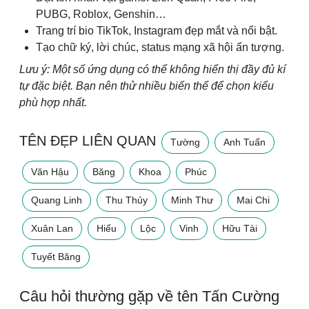
PUBG, Roblox, Genshin…
Trang trí bio TikTok, Instagram đẹp mắt và nổi bật.
Tạo chữ ký, lời chúc, status mạng xã hội ấn tượng.
Lưu ý: Một số ứng dụng có thể không hiển thị đầy đủ kí
tự đặc biệt. Bạn nên thử nhiều biến thể để chọn kiểu
phù hợp nhất.
TÊN ĐẸP LIÊN QUAN
Tường
Anh Tuấn
Văn Hậu
Băng
Khoa
Phúc
Quang Linh
Thu Thủy
Minh Thư
Mai Chi
Xuân Lan
Hiếu
Lộc
Vinh
Hữu Tài
Tuyết Băng
Câu hỏi thường gặp về tên Tấn Cường