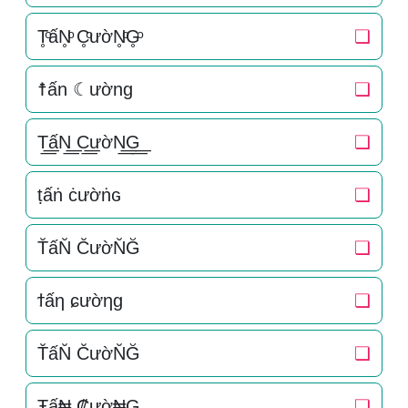
T̥ͦấN̥ͦ C̥ͦườN̥ͦG̥ͦ
❏
☨ấn ☾ường
❏
T͟͟ấN͟͟ C͟͟ườN͟͟G͟͟
❏
ṭấṅ ċườṅɢ
❏
T̆ấN̆ C̆ườN̆Ğ
❏
ϯấη ɕườηɡ
❏
T̆ấN̆ C̆ườN̆Ğ
❏
Ŧấ₦ ₡ườ₦G
❏