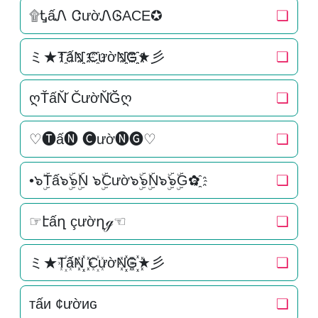
۩ᎿấᏁ ᏣườᏁᎶACE✪
❏
ミ★T҈ấN҈҈ C҈ườN҈҈G҈҈★彡
❏
ღT̆ấN̆̆ C̆ườN̆̆Ğ̆ღ
❏
♡🅣ấ🅝 🅒ườ🅝🅖♡
❏
•๖ۣۜTấ๖ۣۜ๖ۣۜN ๖ۣۜCườ๖ۣۜ๖ۣۜN๖ۣۜ๖ۣۜG✿҈
❏
☞էấղ çườղℊ☜
❏
ミ★T꙰ấN꙰꙰ C꙰ườN꙰꙰G꙰꙰★彡
❏
тấи ¢ườиɢ
❏