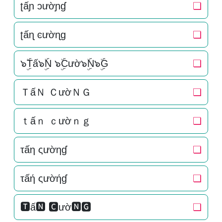
ʈấɲ ɔườɲɠ
❏
ʈấɳ ͼườɳɡ
❏
๖ۣۜTấ๖ۣۜN ๖ۣۜCườ๖ۣۜN๖ۣۜG
❏
ＴấＮ ＣườＮＧ
❏
ｔấｎ ｃườｎｇ
❏
τấη ςườηɠ
❏
τấή ςườήɠ
❏
🆃ấ🅽 🅲ườ🅽🅶
❏