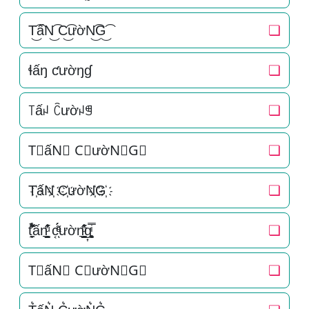
T͜͡ấN͜͡ C͜͡ườN͜͡G͜͡
❏
ɬấŋ ƈườŋɠ
❏
꓄ấꈤ ꉓườꈤꁅ
❏
T⃟ấN⃟ C⃟ườN⃟G⃟
❏
T҉ấN҉ C҉ườN҉G҉
❏
t̘̟̼̉̈́͐͋͌̊ấn͉̠̙͉̗̺̋̋̔ͧ̊ c͔ͣͦ́́͂ͅườn͉̠̙͉̗̺̋̋̔ͧ̊g͎͚̥͎͔͕ͥ̿
❏
T⃗ấN⃗ C⃗ườN⃗G⃗
❏