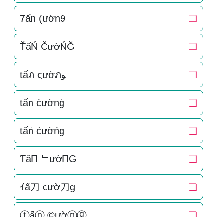
7ấn (ườn9
❏
ŤấŃ ČườŃĞ
❏
tấภ ςườภﻮ
❏
tấn ċườnġ
❏
tấń ćườńg
❏
ƬấП ᄃườПG
❏
ｲấ刀 cườ刀g
❏
ⓣấⓝ ©ườⓝⓖ
❏