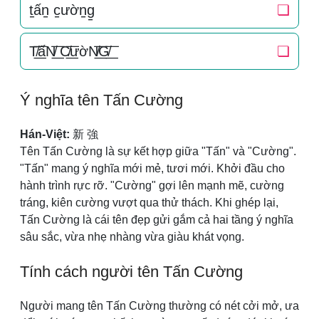
t̠ấn̠ c̠ườn̠g̠
❏
T̸͟͞ấN̸͟͞ C̸͟͞ườN̸͟͞G̸͟͞
❏
Ý nghĩa tên Tấn Cường
Hán-Việt:
新 強
Tên Tấn Cường là sự kết hợp giữa "Tấn" và "Cường".
"Tấn" mang ý nghĩa mới mẻ, tươi mới. Khởi đầu cho
hành trình rực rỡ. "Cường" gợi lên mạnh mẽ, cường
tráng, kiên cường vượt qua thử thách. Khi ghép lại,
Tấn Cường là cái tên đẹp gửi gắm cả hai tầng ý nghĩa
sâu sắc, vừa nhẹ nhàng vừa giàu khát vọng.
Tính cách người tên Tấn Cường
Người mang tên Tấn Cường thường có nét cởi mở, ưa