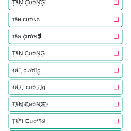
T͓̽ấN͓̽ C͓̽ườN͓̽G͓̽
❏
ᴛấɴ ᴄườɴɢ
❏
тấℵ ḉườℵ❡
❏
T̝ấN̝ C̝ườN̝G̝
❏
ｲ̝ấ刀̝ c̝ườ刀̝g̝
❏
ｲấ刀 cườ刀g
❏
T҈ấN҈ C҈ườN҈G҈
❏
Ʈấᘉ ᙅườᘉᘐ
❏