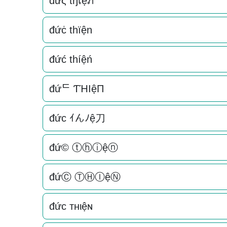
đứς tђเệภ
đứċ thïện
đứć thíệń
đứᄃ ƬΉIệП
đức ｲんﾉệ刀
đứ© ⓣⓗⓘệⓝ
đứⒸ ⓉⒽⒾệⓃ
đức тнιệɴ