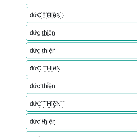
đứC꙰ T꙰H꙰I꙰ệN꙰
đức̫ t̫h̫i̫ện̫
đức̫ ṭһıệṅ
đứC͙ T͙H͙I͙ệN͙
đức̰̃ t̰̃h̰̃ḭ̃ệñ̰
đứC͜͡ T͜͡H͜͡I͜͡ệN͜͡
đứƈ ɬɧıệŋ