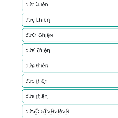
đứɔ ʇɥıện
đứç էհìệղ
đứ☪ Շɦ¡ệท
đứℭ ζɦ¡ệղ
đứɕ ŧɦıệռ
đứɔ ʈħɨệɲ
đứͼ ʈɧɩệɳ
đứ๖ۣۜC ๖ۣۜT๖ۣۜH๖ۣۜIệ๖ۣۜN