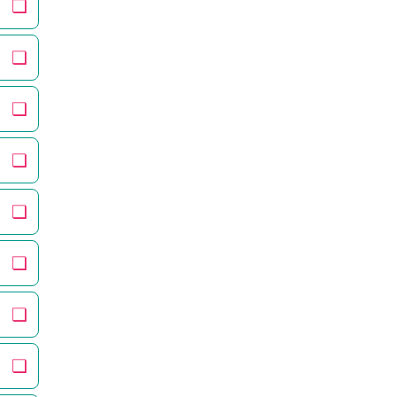
❏
❏
❏
❏
❏
❏
❏
❏