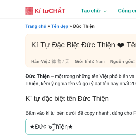
Kí tự
CHẤT
Tạo chữ
Công c
Trang chủ
»
Tên đẹp
»
Đức Thiện
Kí Tự Đặc Biệt Đức Thiện ❤️ T
Hán-Việt:
德 善 / 天
Giới tính:
Nam
Nguồn gốc:
Đức Thiện
– một trong những tên Việt phổ biến và
Thiện
, kèm ý nghĩa tên và gợi ý đặt tên hay nhất 2
Kí tự đặc biệt tên Đức Thiện
Bấm vào kí tự bên dưới để copy nhanh, dùng cho 
★Đứ¢ ๖ۣۜTɦĭệη★