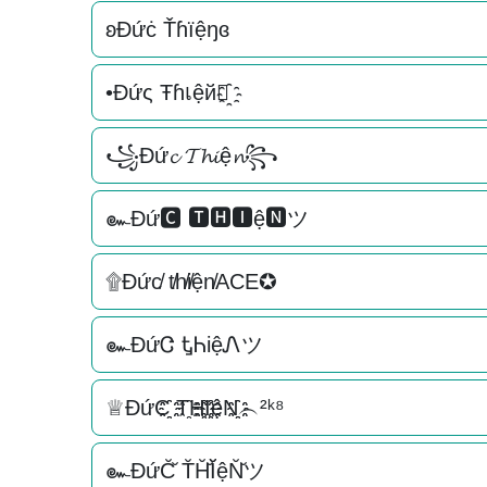
ʚĐứċ Ťɦїệŋɞ
•Đứς Ŧɦเệй✿҈
꧁Đứ𝓬 𝓣𝓱𝓲ệ𝓷꧂
๛Đứ🅲 🆃🅷🅸ệ🅽ツ
۩Đức̸ t̸h̸i̸ện̸ACE✪
๛ĐứᏣ ᎿᏂiệᏁツ
♕ĐứC҈҈ T҈H҈҈I҈҈ệN҈҈︵²ᵏ⁸
๛ĐứC̆̆ T̆H̆̆Ĭ̆ệN̆̆ツ