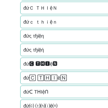
đứＣ ＴＨＩệＮ
đứｃ ｔｈｉệｎ
đứς τɧίệη
đứς τɧίệή
đứ🅲 🆃🅷🅸ệ🅽
đứ🄲 🅃🄷🄸ệ🄽
đứᑕ TᕼIệᑎ
đứ⒞ ⒯⒣⒤ệ⒩