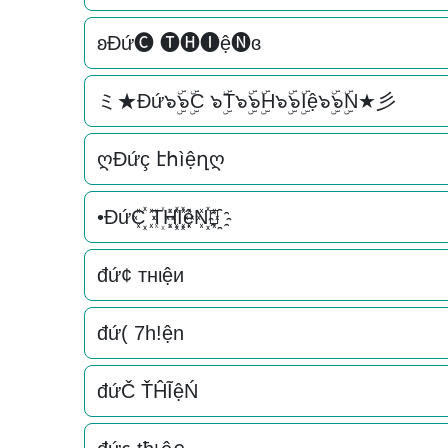
ʚĐứ🅒 🅣🅗🅘ệ🅝ɞ
ミ★Đứ๖ۣۜ๖ۣۜC ๖ۣۜT๖ۣۜ๖ۣۜH๖ۣۜ๖ۣۜIệ๖ۣۜ๖ۣۜN★彡
ღĐứç էհìệղღ
•ĐứC꙰꙰ T꙰H꙰꙰I꙰꙰ệN꙰꙰✿҈
đứ¢ тнιệи
đứ( 7h!ện
đứČ ŤĤĨệŃ