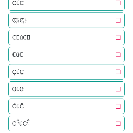
CúC
❏
C҉úC҉
❏
C⃜úC⃜
❏
ℂúℂ
❏
C͎úC͎
❏
ᏣúᏣ
❏
C̐úC̐
❏
CྂúCྂ
❏