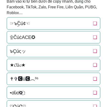
Bấm vào kí tự bên dưới để copy nhanh, dùng cho
Facebook, TikTok, Zalo, Free Fire, Liên Quân, PUBG,
Roblox…
☞๖ۣۜCú¢☜
❏
۩ČúċACE✪
❏
๖Çúςッ
❏
★𝓒ú𝓬★
❏
✝✞🅲ú🅲︵³⁶
❏
•c̸úc̸✿҈
❏
♡ᏣúᏣ♡
❏