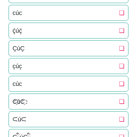
ᴄúᴄ
❏
ḉúḉ
❏
C̝úC̝
❏
c̝úc̝
❏
cúc
❏
C҈úC҈
❏
ᙅúᙅ
❏