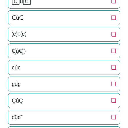
🄲ú🄲
❏
ᑕúᑕ
❏
⒞ú⒞
❏
C꙰úC꙰
❏
c̫úc̫
❏
c̫úc̫
❏
C͙úC͙
❏
c̰̃úc̰̃
❏