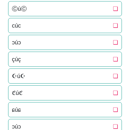
ⒸúⒸ
❏
cúc
❏
ɔúɔ
❏
çúç
❏
☪ú☪
❏
ℭúℭ
❏
ɕúɕ
❏
ɔúɔ
❏