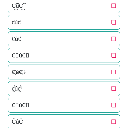
C͜͡úC͜͡
❏
ƈúƈ
❏
ꉓúꉓ
❏
C⃟úC⃟
❏
C҉úC҉
❏
c͔ͣͦ́́͂ͅúc͔ͣͦ́́͂ͅ
❏
C⃗úC⃗
❏
C͛úC͛
❏