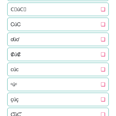
C⃒úC⃒
❏
ᏟúᏟ
❏
c̸úc̸
❏
₡ú₡
❏
ϲúϲ
❏
ᶜúᶜ
❏
çúç
❏
C̺͆úC̺͆
❏