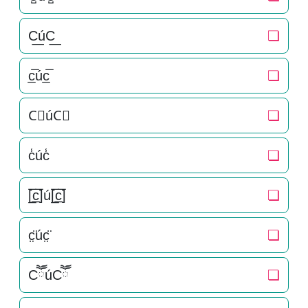
C͟úC͟
❏
c̲̅úc̲̅
❏
C⃣úC⃣
❏
c̾úc̾
❏
[̲̅c̲̅]ú[̲̅c̲̅]
❏
c̤̈úc̤̈
❏
CཽúCཽ
❏