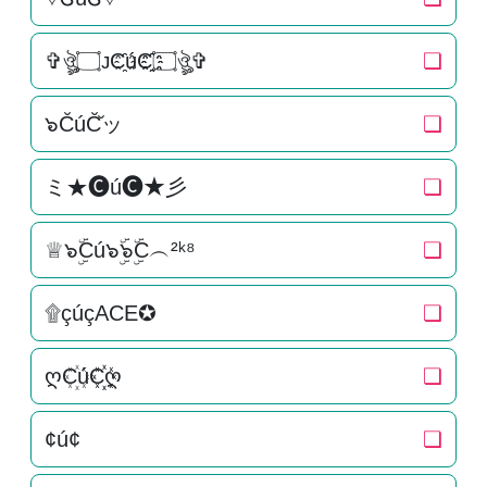
✞ঔৣ۝ᴊC҈úC҈҈۝ঔৣ✞
❏
๖C̆úC̆̆ッ
❏
ミ★🅒ú🅒★彡
❏
♕๖ۣۜCú๖ۣۜ๖ۣۜC︵²ᵏ⁸
❏
۩çúçACE✪
❏
ღC꙰úC꙰꙰ღ
❏
¢ú¢
❏