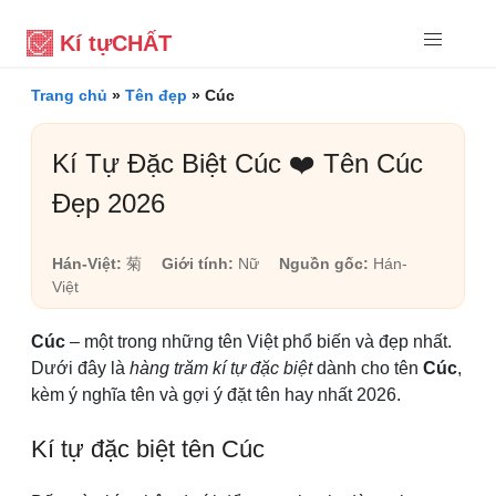
Kí tự
CHẤT
Trang chủ
»
Tên đẹp
»
Cúc
Kí Tự Đặc Biệt Cúc ❤️ Tên Cúc
Đẹp 2026
Hán-Việt:
菊
Giới tính:
Nữ
Nguồn gốc:
Hán-
Việt
Cúc
– một trong những tên Việt phổ biến và đẹp nhất.
Dưới đây là
hàng trăm kí tự đặc biệt
dành cho tên
Cúc
,
kèm ý nghĩa tên và gợi ý đặt tên hay nhất 2026.
Kí tự đặc biệt tên Cúc