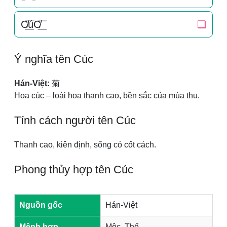
C̸͟͞úC̸͟͞
❏
Ý nghĩa tên Cúc
Hán-Việt:
菊
Hoa cúc – loài hoa thanh cao, bền sắc của mùa thu.
Tính cách người tên Cúc
Thanh cao, kiên định, sống có cốt cách.
Phong thủy hợp tên Cúc
Nguồn gốc
Hán-Việt
Mệnh hợp
Mộc, Thổ