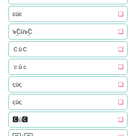
ͼúͼ
❏
๖ۣۜCú๖ۣۜC
❏
ＣúＣ
❏
ｃúｃ
❏
ςúς
❏
ςúς
❏
🅲ú🅲
❏