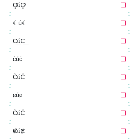
C̥ͦúC̥ͦ
❏
☾ú☾
❏
C͟͟úC͟͟
❏
ċúċ
❏
C̆úC̆
❏
ɕúɕ
❏
C̆úC̆
❏
₡ú₡
❏