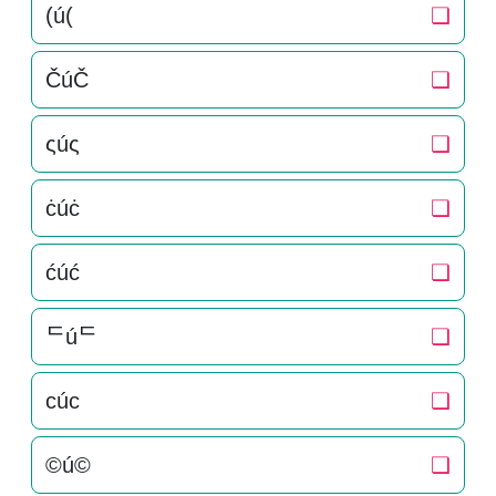
(ú(
❏
ČúČ
❏
ςúς
❏
ċúċ
❏
ćúć
❏
ᄃúᄃ
❏
cúc
❏
©ú©
❏