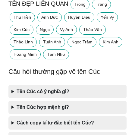
TÊN ĐẸP LIÊN QUAN
Trọng
Trang
Thu Hiền
Anh Đức
Huyền Diệu
Yến Vy
Kim Cúc
Ngọc
Vy Anh
Thảo Vân
Thảo Linh
Tuấn Anh
Ngọc Trâm
Kim Anh
Hoàng Minh
Tâm Như
Câu hỏi thường gặp về tên Cúc
Tên Cúc có ý nghĩa gì?
Tên Cúc hợp mệnh gì?
Cách copy kí tự đặc biệt tên Cúc?