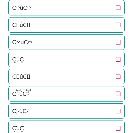
C༶úC༶
❏
C⃕úC⃕
❏
C∞úC∞
❏
C͚úC͚
❏
C⃒úC⃒
❏
CཽúCཽ
❏
C༙úC༙
❏
C͓̽úC͓̽
❏