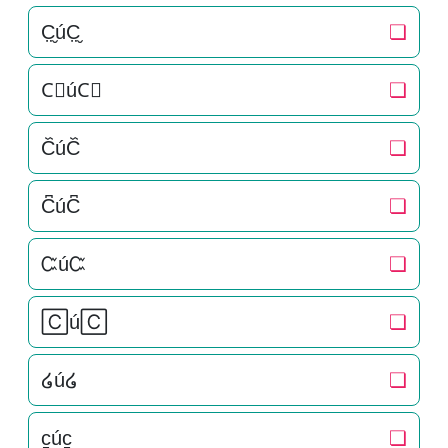
C̤̮úC̤̮
❏
C⃘úC⃘
❏
C᷈úC᷈
❏
C͆úC͆
❏
ᏨúᏨ
❏
🄲ú🄲
❏
໒ú໒
❏
c̠úc̠
❏