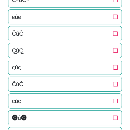
CིúCི
❏
ɕúɕ
❏
C͒úC͒
❏
C̬̤̯úC̬̤̯
❏
ςúς
❏
ČúČ
❏
cúc
❏
🅒ú🅒
❏