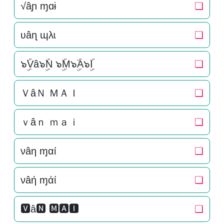
√âɲ ɱɑɨ
❏
ʋâɳ ɰλɩ
❏
๖ۣۜVâ๖ۣۜN ๖ۣۜM๖ۣۜA๖ۣۜI
❏
ＶâＮ ＭＡＩ
❏
ｖâｎ ｍａｉ
❏
νâη ɱαί
❏
νâή ɱάί
❏
🆅â🅽 🅼🅰🅸
❏