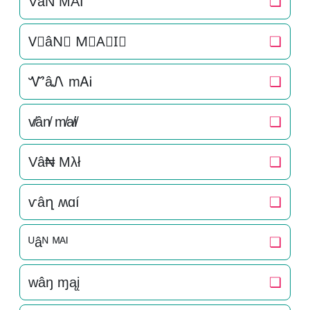
V͛âN͛ M͛A͛I͛
❏
V⃒âN⃒ M⃒A⃒I⃒
❏
ᏉâᏁ mᎪᎥ
❏
v̸ân̸ m̸a̸i̸
❏
Vâ₦ Mλł
❏
ѵâղ ʍɑí
❏
ᵁâᴺ ᴹᴬᴵ
❏
wâŋ ɱąį
❏