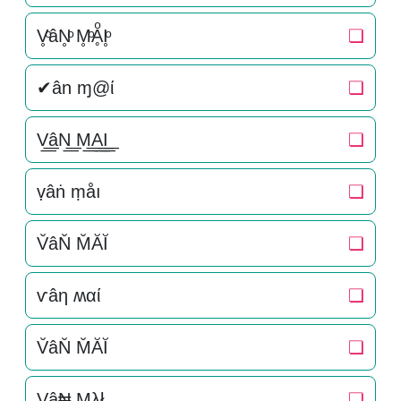
V̥ͦâN̥ͦ M̥ͦḀͦI̥ͦ
❏
✔ân ɱ@ί
❏
V͟͟âN͟͟ M͟͟A͟͟I͟͟
❏
ṿâṅ ṃåı
❏
V̆âN̆ M̆ĂĬ
❏
ѵâη ʍαί
❏
V̆âN̆ M̆ĂĬ
❏
Vâ₦ Mλł
❏