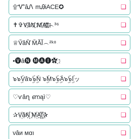
۩ᏉâᏁ mᎯiACE✪
❏
✝✞V҈âN҈҈ M҈A҈҈I҈҈︵³⁶
❏
♕V̆âN̆̆ M̆Ă̆Ĭ̆︵²ᵏ⁸
❏
•🅥â🅝 🅜🅐🅘✿҈
❏
๖๖ۣۜVâ๖ۣۜ๖ۣۜN ๖ۣۜM๖ۣۜ๖ۣۜA๖ۣۜ๖ۣۜIッ
❏
♡ѵâղ ണąì♡
❏
✰V꙰âN꙰꙰ M꙰A꙰꙰I꙰꙰✰
❏
νâи мαι
❏