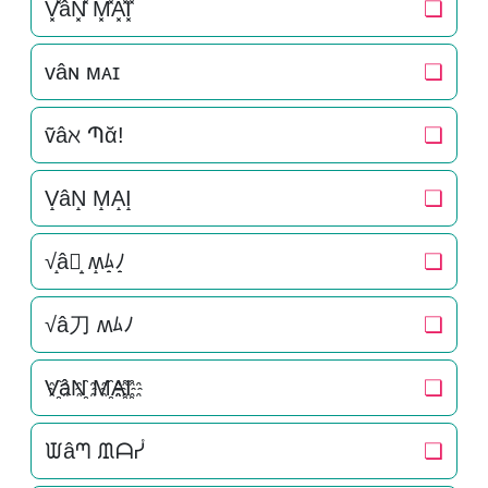
V͓̽âN͓̽ M͓̽A͓̽I͓̽
❏
ᴠâɴ ᴍᴀɪ
❏
ṽâℵ Պᾰ!
❏
V̝âN̝ M̝A̝I̝
❏
√̝â刀̝ ʍ̝ﾑ̝ﾉ̝
❏
√â刀 ʍﾑﾉ
❏
V҈âN҈ M҈A҈I҈
❏
ᙡâᘉ ᙢᗩᓮ
❏