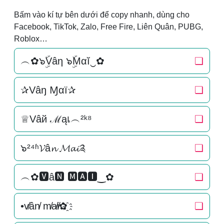
Bấm vào kí tự bên dưới để copy nhanh, dùng cho
Facebook, TikTok, Zalo, Free Fire, Liên Quân, PUBG,
Roblox…
︵✿๖ۣۜVâη ๖ۣۜMαĭ‿✿
❏
✰Vâŋ Ɱαї✰
❏
♕Vâй ℳąเ︵²ᵏ⁸
❏
๖²⁴ʱ𝓥â𝓷 𝓜𝓪𝓲༉
❏
︵✿🆅â🅽 🅼🅰🅸‿✿
❏
•v̸ân̸ m̸a̸i̸✿҈
❏