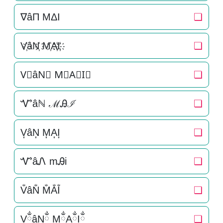
∇âΠ MΔI
❏
V҉âN҉ M҉A҉I҉
❏
V⃜âN⃜ M⃜A⃜I⃜
❏
Ꮙâℕ ℳᎯℐ
❏
V͎âN͎ M͎A͎I͎
❏
ᏉâᏁ mᎯi
❏
V̐âN̐ M̐A̐I̐
❏
VྂâNྂ MྂAྂIྂ
❏