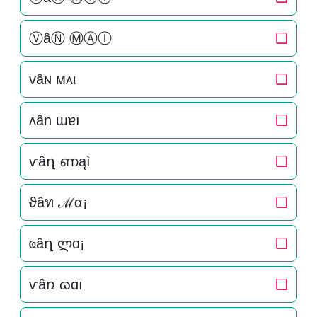
ⓋâⓃ ⓂⒶⒾ
❏
vâɴ мᴀι
❏
ʌân ɯɐı
❏
ѵâղ ണąì
❏
ϑâท ℳα¡
❏
ҩâղ ლɑ¡
❏
ѵâռ ɷɑı
❏