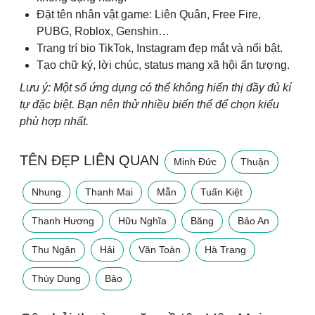
Đặt tên nhân vật game: Liên Quân, Free Fire,
PUBG, Roblox, Genshin…
Trang trí bio TikTok, Instagram đẹp mắt và nổi bật.
Tạo chữ ký, lời chúc, status mạng xã hội ấn tượng.
Lưu ý: Một số ứng dụng có thể không hiển thị đầy đủ kí
tự đặc biệt. Bạn nên thử nhiều biến thể để chọn kiểu
phù hợp nhất.
TÊN ĐẸP LIÊN QUAN
Minh Đức
Thuận
Nhung
Thanh Mai
Mẫn
Tuấn Kiệt
Thanh Hương
Hữu Nghĩa
Băng
Bảo An
Thu Ngân
Hải
Văn Toàn
Hà Trang
Thùy Dung
Bảo