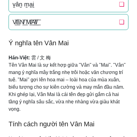
v̠ân̠ m̠a̠i̠
❏
V̸͟͞âN̸͟͞ M̸͟͞A̸͟͞I̸͟͞
❏
Ý nghĩa tên Vân Mai
Hán-Việt:
雲 / 文 梅
Tên Vân Mai là sự kết hợp giữa "Vân" và "Mai". "Vân"
mang ý nghĩa mây trắng nhẹ trôi hoặc văn chương trí
tuệ. "Mai" gợi lên hoa mai – loài hoa của mùa xuân,
biểu tượng cho sự kiên cường và may mắn đầu năm.
Khi ghép lại, Vân Mai là cái tên đẹp gửi gắm cả hai
tầng ý nghĩa sâu sắc, vừa nhẹ nhàng vừa giàu khát
vọng.
Tính cách người tên Vân Mai