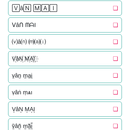
🅅â🄽 🄼🄰🄸
❏
ᐯâᑎ ᗰᗩI
❏
⒱â⒩ ⒨⒜⒤
❏
V꙰âN꙰ M꙰A꙰I꙰
❏
v̫ân̫ m̫a̫i̫
❏
ṿâṅ ṃѧı
❏
V͙âN͙ M͙A͙I͙
❏
ṽ̰âñ̰ m̰̃ã̰ḭ̃
❏