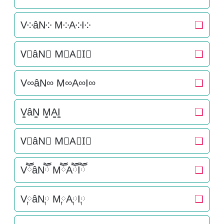
V༶âN༶ M༶A༶I༶
❏
V⃕âN⃕ M⃕A⃕I⃕
❏
V∞âN∞ M∞A∞I∞
❏
V͚âN͚ M͚A͚I͚
❏
V⃒âN⃒ M⃒A⃒I⃒
❏
VཽâNཽ MཽAཽIཽ
❏
V༙âN༙ M༙A༙I༙
❏