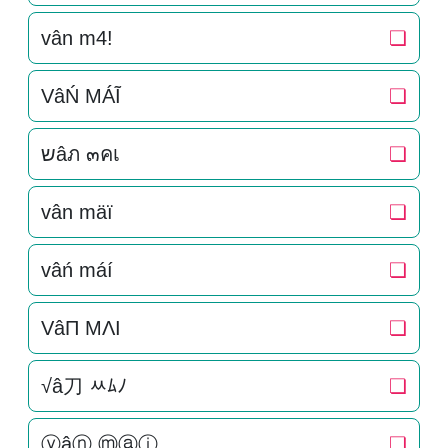
vân m4!
❏
VâŃ MÁĨ
❏
שâภ ๓คเ
❏
vân mäï
❏
vâń máí
❏
VâП MΛI
❏
√â刀 ﾶﾑﾉ
❏
ⓥâⓝ ⓜⓐⓘ
❏