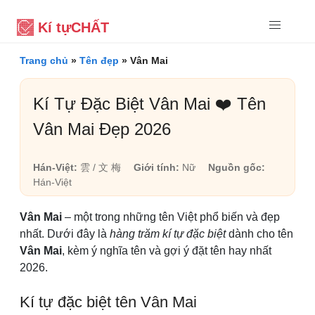
Kí tự
CHẤT
Trang chủ
»
Tên đẹp
»
Vân Mai
Kí Tự Đặc Biệt Vân Mai ❤️ Tên
Vân Mai Đẹp 2026
Hán-Việt:
雲 / 文 梅
Giới tính:
Nữ
Nguồn gốc:
Hán-Việt
Vân Mai
– một trong những tên Việt phổ biến và đẹp
nhất. Dưới đây là
hàng trăm kí tự đặc biệt
dành cho tên
Vân Mai
, kèm ý nghĩa tên và gợi ý đặt tên hay nhất
2026.
Kí tự đặc biệt tên Vân Mai