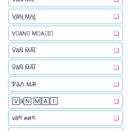
V̤̮âN̤̮ M̤̮A̤̮I̤̮
❏
V⃘âN⃘ M⃘A⃘I⃘
❏
V᷈âN᷈ M᷈A᷈I᷈
❏
V͆âN͆ M͆A͆I͆
❏
ᏤâᏁ MᏘI
❏
🅅â🄽 🄼🄰🄸
❏
vâས ฅศར
❏