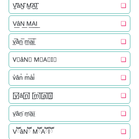
V̺͆âN̺͆ M̺͆A̺͆I̺͆
❏
V͟âN͟ M͟A͟I͟
❏
v̲̅ân̲̅ m̲̅a̲̅i̲̅
❏
V⃣âN⃣ M⃣A⃣I⃣
❏
v̾ân̾ m̾a̾i̾
❏
[̲̅v̲̅]â[̲̅n̲̅] [̲̅m̲̅][̲̅a̲̅][̲̅i̲̅]
❏
v̤̈ân̤̈ m̤̈ä̤ï̤
❏
VཽâNཽ MཽAཽIཽ
❏