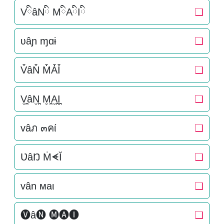
VིâNི MིAིIི
❏
ʋâɲ ɱɑɨ
❏
V͒âN͒ M͒A͒I͒
❏
V̬̤̯âN̬̤̯ M̬̤̯A̬̤̯I̬̤̯
❏
vâภ ๓คί
❏
ƲâŊ ṀᗛĬ
❏
vân мaι
❏
🅥â🅝 🅜🅐🅘
❏