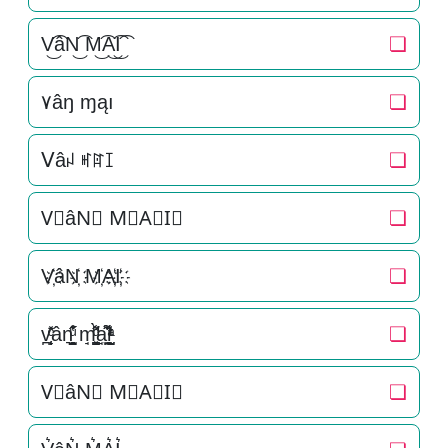
V͜͡âN͜͡ M͜͡A͜͡I͜͡
❏
۷âŋ ɱąı
❏
ᐯâꈤ ꎭꍏꀤ
❏
V⃟âN⃟ M⃟A⃟I⃟
❏
V҉âN҉ M҉A҉I҉
❏
v̪̩̜̜̙̜ͨ̽̄ân͉̠̙͉̗̺̋̋̔ͧ̊ m̘͈̺̪͓ͩ͂̾ͪ̀̋a̘̫͈̭͌͛͌̇̇̍i̞̟̫̺ͭ̒ͭͣ
❏
V⃗âN⃗ M⃗A⃗I⃗
❏