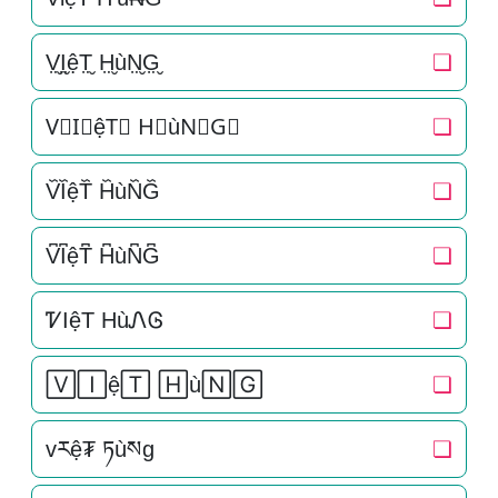
V̤̮I̤̮ệT̤̮ H̤̮ùN̤̮G̤̮
❏
V⃘I⃘ệT⃘ H⃘ùN⃘G⃘
❏
V᷈I᷈ệT᷈ H᷈ùN᷈G᷈
❏
V͆I͆ệT͆ H͆ùN͆G͆
❏
ᏤIệT HùᏁᎶ
❏
🅅🄸ệ🅃 🄷ù🄽🄶
❏
vརệ₮ ཏùསg
❏