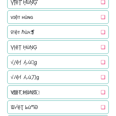
V͓̽I͓̽ệT͓̽ H͓̽ùN͓̽G͓̽
❏
ᴠɪệᴛ ʜùɴɢ
❏
ṽ!ệт ℏùℵ❡
❏
V̝I̝ệT̝ H̝ùN̝G̝
❏
√̝ﾉ̝ệｲ̝ ん̝ù刀̝g̝
❏
√ﾉệｲ んù刀g
❏
V҈I҈ệT҈ H҈ùN҈G҈
❏
ᙡᓮệƮ ᖺùᘉᘐ
❏