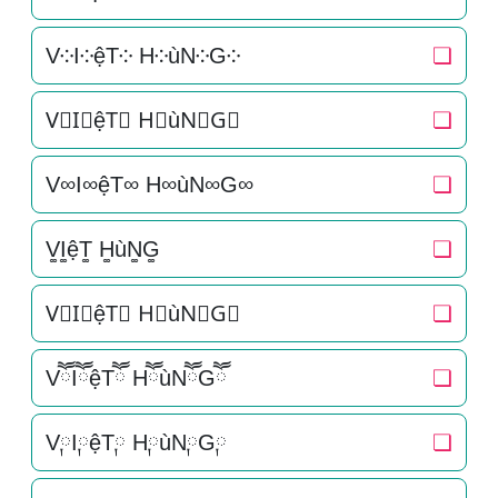
V༶I༶ệT༶ H༶ùN༶G༶
❏
V⃕I⃕ệT⃕ H⃕ùN⃕G⃕
❏
V∞I∞ệT∞ H∞ùN∞G∞
❏
V͚I͚ệT͚ H͚ùN͚G͚
❏
V⃒I⃒ệT⃒ H⃒ùN⃒G⃒
❏
VཽIཽệTཽ HཽùNཽGཽ
❏
V༙I༙ệT༙ H༙ùN༙G༙
❏