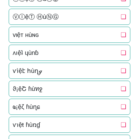
ⓋⒾệⓉ ⒽùⓃⒼ
❏
vιệт нùɴԍ
❏
ʌıệʇ ɥùnɓ
❏
ѵìệէ հùղℊ
❏
ϑ¡ệՇ ɦùทջ
❏
ҩ¡ệζ ɦùղɕ
❏
ѵıệŧ ɦùռɠ
❏