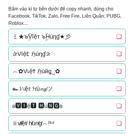
Bấm vào kí tự bên dưới để copy nhanh, dùng cho
Facebook, TikTok, Zalo, Free Fire, Liên Quân, PUBG,
Roblox…
ミ★๖ۣۜVĭệт ๖ۣۜHùηɠ★彡
❏
✰Vїệէ ℌùŋɠ✰
❏
︵✿VเệϮ ℌùйǥ‿✿
❏
๛𝓥𝓲ệ𝓽 𝓗ù𝓷𝓰ツ
❏
ʚ🆅🅸ệ🆃 🅷ù🅽🅶ɞ
❏
♕v̸i̸ệt̸ h̸ùn̸g̸︵²ᵏ⁸
❏