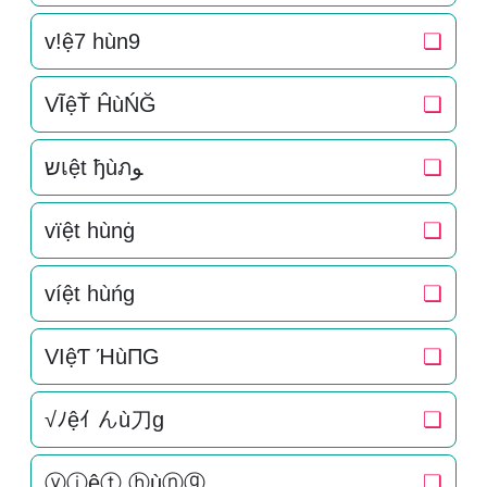
v!ệ7 hùn9
❏
VĨệŤ ĤùŃĞ
❏
שเệt ђùภﻮ
❏
vïệt hùnġ
❏
víệt hùńg
❏
VIệƬ ΉùПG
❏
√ﾉệｲ んù刀g
❏
ⓥⓘệⓣ ⓗùⓝⓖ
❏