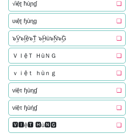
√ɨệʈ ħùɲɠ
❏
ʋɩệʈ ɧùɳɡ
❏
๖ۣۜV๖ۣۜIệ๖ۣۜT ๖ۣۜHù๖ۣۜN๖ۣۜG
❏
ＶＩệＴ ＨùＮＧ
❏
ｖｉệｔ ｈùｎｇ
❏
νίệτ ɧùηɠ
❏
νίệτ ɧùήɠ
❏
🆅🅸ệ🆃 🅷ù🅽🅶
❏