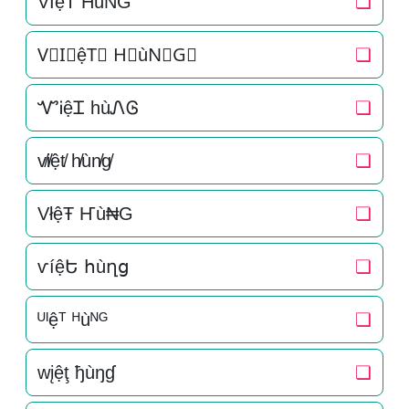
V͛I͛ệT͛ H͛ùN͛G͛
❏
V⃒I⃒ệT⃒ H⃒ùN⃒G⃒
❏
ᏉᎥệᏆ hùᏁᎶ
❏
v̸i̸ệt̸ h̸ùn̸g̸
❏
VłệŦ Ҥù₦G
❏
ѵíệԵ հùղց
❏
ᵁᴵệᵀ ᴴùᴺᴳ
❏
wįệţ ђùŋɠ
❏