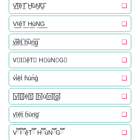
V̺͆I̺͆ệT̺͆ H̺͆ùN̺͆G̺͆
❏
V͟I͟ệT͟ H͟ùN͟G͟
❏
v̲̅i̲̅ệt̲̅ h̲̅ùn̲̅g̲̅
❏
V⃣I⃣ệT⃣ H⃣ùN⃣G⃣
❏
v̾i̾ệt̾ h̾ùn̾g̾
❏
[̲̅v̲̅][̲̅i̲̅]ệ[̲̅t̲̅] [̲̅h̲̅]ù[̲̅n̲̅][̲̅g̲̅]
❏
v̤̈ï̤ệẗ̤ ḧ̤ùn̤̈g̤̈
❏
VཽIཽệTཽ HཽùNཽGཽ
❏