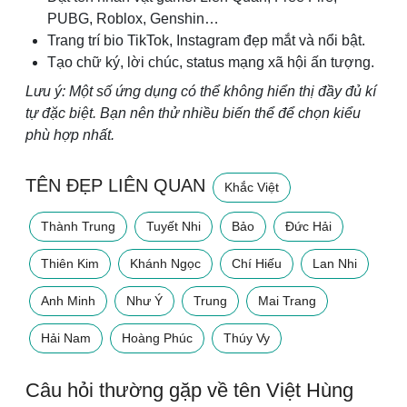
PUBG, Roblox, Genshin…
Trang trí bio TikTok, Instagram đẹp mắt và nổi bật.
Tạo chữ ký, lời chúc, status mạng xã hội ấn tượng.
Lưu ý: Một số ứng dụng có thể không hiển thị đầy đủ kí
tự đặc biệt. Bạn nên thử nhiều biến thể để chọn kiểu
phù hợp nhất.
TÊN ĐẸP LIÊN QUAN
Khắc Việt
Thành Trung
Tuyết Nhi
Bảo
Đức Hải
Thiên Kim
Khánh Ngọc
Chí Hiếu
Lan Nhi
Anh Minh
Như Ý
Trung
Mai Trang
Hải Nam
Hoàng Phúc
Thúy Vy
Câu hỏi thường gặp về tên Việt Hùng