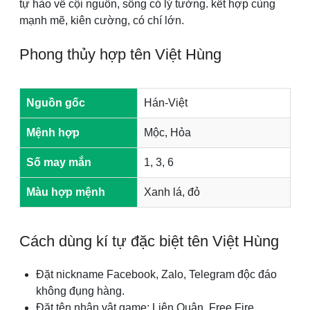
tự hào về cội nguồn, sống có lý tưởng. kết hợp cùng
mạnh mẽ, kiên cường, có chí lớn.
Phong thủy hợp tên Việt Hùng
Nguồn gốc
Hán-Việt
Mệnh hợp
Mộc, Hỏa
Số may mắn
1, 3, 6
Màu hợp mệnh
Xanh lá, đỏ
Cách dùng kí tự đặc biệt tên Việt Hùng
Đặt nickname Facebook, Zalo, Telegram độc đáo
không đụng hàng.
Đặt tên nhân vật game: Liên Quân, Free Fire,