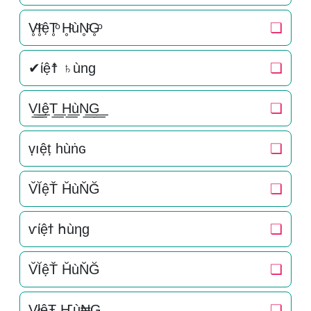
V̥ͦI̥ͦệT̥ͦ H̥ͦùN̥ͦG̥ͦ
❏
✔ίệ☨ ♄ùng
❏
V͟͟I͟͟ệT͟͟ H͟͟ùN͟͟G͟͟
❏
ṿıệṭ һùṅɢ
❏
V̆ĬệT̆ H̆ùN̆Ğ
❏
ѵίệϯ հùηɡ
❏
V̆ĬệT̆ H̆ùN̆Ğ
❏
VłệŦ Ҥù₦G
❏