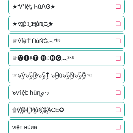
★ᏉiệᎿ ᏂùᏁᎶ★
❏
★V҈I҈҈ệT҈҈ H҈ùN҈҈G҈҈★
❏
♕V̆Ĭ̆ệT̆̆ H̆ùN̆̆Ğ̆︵²ᵏ⁸
❏
♕🅥🅘ệ🅣 🅗ù🅝🅖︵²ᵏ⁸
❏
☞๖ۣۜV๖ۣۜ๖ۣۜIệ๖ۣۜ๖ۣۜT ๖ۣۜHù๖ۣۜ๖ۣۜN๖ۣۜ๖ۣۜG☜
❏
๖ѵìệէ հùղℊッ
❏
۩V꙰I꙰꙰ệT꙰꙰ H꙰ùN꙰꙰G꙰꙰ACE✪
❏
νιệт нùиɢ
❏