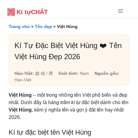
Kí tự
CHẤT
Trang chủ
»
Tên đẹp
»
Việt Hùng
Kí Tự Đặc Biệt Việt Hùng ❤️ Tên
Việt Hùng Đẹp 2026
Hán-Việt:
越 雄 / 興
Giới tính:
Nam
Nguồn gốc:
Hán-Việt
Việt Hùng
– một trong những tên Việt phổ biến và đẹp
nhất. Dưới đây là
hàng trăm kí tự đặc biệt
dành cho tên
Việt Hùng
, kèm ý nghĩa tên và gợi ý đặt tên hay nhất
2026.
Kí tự đặc biệt tên Việt Hùng