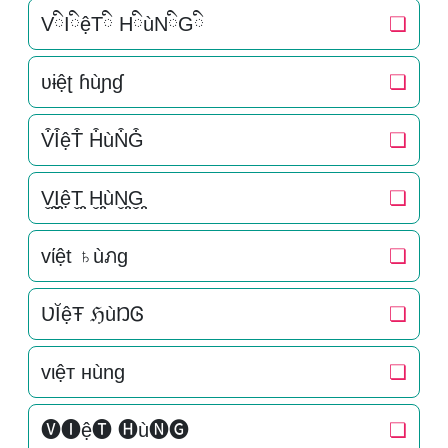
VིIིệTི HིùNིGི
❏
ʋɨệʈ ɦùɲɠ
❏
V͒I͒ệT͒ H͒ùN͒G͒
❏
V̬̤̯I̬̤̯ệT̬̤̯ H̬̤̯ùN̬̤̯G̬̤̯
❏
vίệt ♄ùภg
❏
ƲĬệŦ ℌùŊᎶ
❏
vιệт нùng
❏
🅥🅘ệ🅣 🅗ù🅝🅖
❏