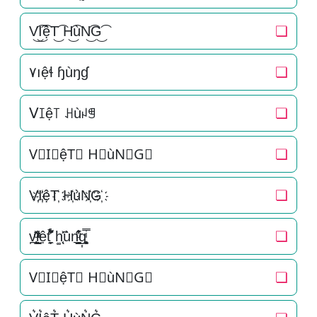
V͜͡I͜͡ệT͜͡ H͜͡ùN͜͡G͜͡
❏
۷ıệɬ ɧùŋɠ
❏
ᐯꀤệ꓄ ꃅùꈤꁅ
❏
V⃟I⃟ệT⃟ H⃟ùN⃟G⃟
❏
V҉I҉ệT҉ H҉ùN҉G҉
❏
v̪̩̜̜̙̜ͨ̽̄i̞̟̫̺ͭ̒ͭͣệt̘̟̼̉̈́͐͋͌̊ h͚̖̜̍̃͐ùn͉̠̙͉̗̺̋̋̔ͧ̊g͎͚̥͎͔͕ͥ̿
❏
V⃗I⃗ệT⃗ H⃗ùN⃗G⃗
❏