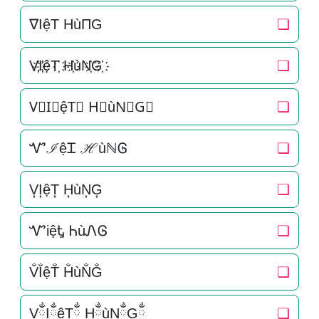
∇IệT HùΠG
❏
V҉I҉ệT҉ H҉ùN҉G҉
❏
V⃜I⃜ệT⃜ H⃜ùN⃜G⃜
❏
ᏉℐệᏆ ℋùℕᎶ
❏
V͎I͎ệT͎ H͎ùN͎G͎
❏
ᏉiệᎿ ᏂùᏁᎶ
❏
V̐I̐ệT̐ H̐ùN̐G̐
❏
VྂIྂệTྂ HྂùNྂGྂ
❏