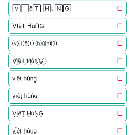
🅅🄸ệ🅃 🄷ù🄽🄶
❏
ᐯIệT ᕼùᑎG
❏
⒱⒤ệ⒯ ⒣ù⒩⒢
❏
V꙰I꙰ệT꙰ H꙰ùN꙰G꙰
❏
v̫i̫ệt̫ h̫ùn̫g̫
❏
ṿıệṭ һùṅɢ
❏
V͙I͙ệT͙ H͙ùN͙G͙
❏
ṽ̰ḭ̃ệt̰̃ h̰̃ùñ̰g̰̃
❏