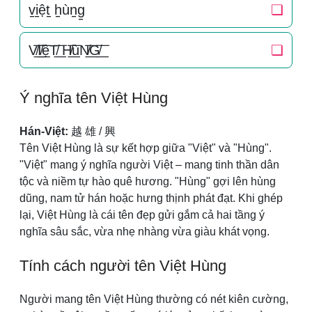
v̠i̠ệt̠ h̠ùn̠g̠
❏
V̸͟͞I̸͟͞ệT̸͟͞ H̸͟͞ùN̸͟͞G̸͟͞
❏
Ý nghĩa tên Việt Hùng
Hán-Việt:
越 雄 / 興
Tên Việt Hùng là sự kết hợp giữa "Việt" và "Hùng".
"Việt" mang ý nghĩa người Việt – mang tinh thần dân
tộc và niềm tự hào quê hương. "Hùng" gợi lên hùng
dũng, nam tử hán hoặc hưng thịnh phát đạt. Khi ghép
lại, Việt Hùng là cái tên đẹp gửi gắm cả hai tầng ý
nghĩa sâu sắc, vừa nhẹ nhàng vừa giàu khát vọng.
Tính cách người tên Việt Hùng
Người mang tên Việt Hùng thường có nét kiên cường,