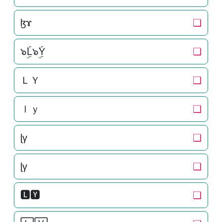
ɮɤ
❏
๖ۣۜL๖ۣۜY
❏
ＬＹ
❏
ｌｙ
❏
ɭγ
❏
ɭγ
❏
🅻🆈
❏