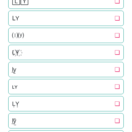
🄻🅈
❏
ᒪY
❏
⒧⒴
❏
L꙰Y꙰
❏
l̫y̫
❏
ʟʏ
❏
L͙Y͙
❏
l̰̃ỹ̰
❏