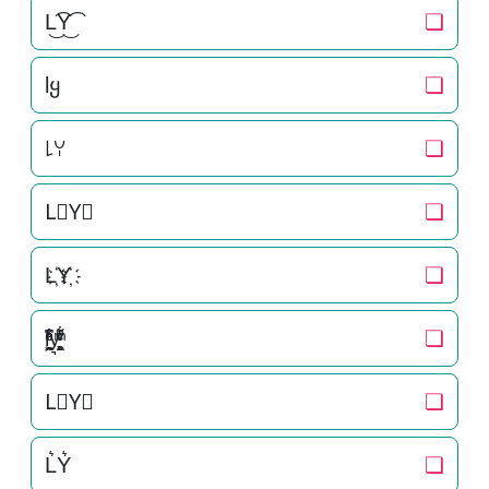
L͜͡Y͜͡
❏
Ɩყ
❏
꒒ꌩ
❏
L⃟Y⃟
❏
L҉Y҉
❏
l͕͖͉̭̰ͬ̍ͤ͆̊ͨy͉̝͖̻̯ͮ̒̂ͮ͋ͫͨ
❏
L⃗Y⃗
❏
L͛Y͛
❏