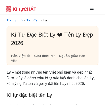
Kí tự
CHẤT
Trang chủ
»
Tên đẹp
»
Ly
Kí Tự Đặc Biệt Ly ❤️ Tên Ly Đẹp
2026
Hán-Việt:
李
Giới tính:
Nữ
Nguồn gốc:
Hán-
Việt
Ly
– một trong những tên Việt phổ biến và đẹp nhất.
Dưới đây là
hàng trăm kí tự đặc biệt
dành cho tên
Ly
,
kèm ý nghĩa tên và gợi ý đặt tên hay nhất 2026.
Kí tự đặc biệt tên Ly