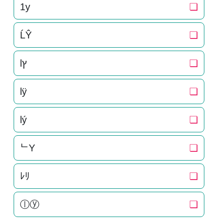
1y
❏
ĹŶ
❏
lץ
❏
lÿ
❏
lý
❏
ᄂY
❏
ﾚﾘ
❏
ⓛⓨ
❏