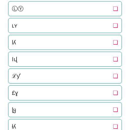
ⓁⓎ
❏
ʟʏ
❏
lʎ
❏
Ӏվ
❏
ℒƴ
❏
£ɣ
❏
ɭყ
❏
łʎ
❏