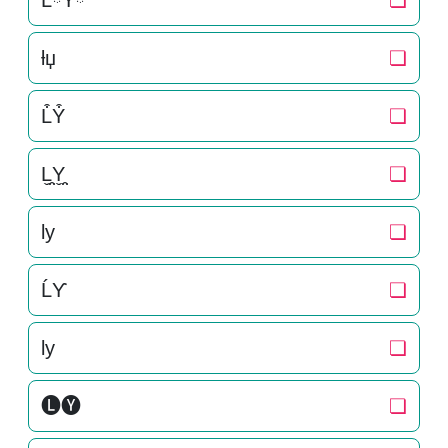
LིYི
❏
ƚџ
❏
L͒Y͒
❏
L̬̤̯Y̬̤̯
❏
ly
❏
ĹƳ
❏
ly
❏
🅛🅨
❏