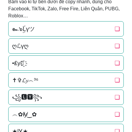
Bấm vào kí tự bên dưới để copy nhanh, dùng cho
Facebook, TikTok, Zalo, Free Fire, Liên Quân, PUBG,
Roblox…
๛๖ۣۜLүツ
❏
ღℒүღ
❏
•₤у✿҈
❏
✝✞𝓛𝔂︵³⁶
❏
꧁🅻🆈꧂
❏
︵✿l̸y̸‿✿
❏
★lᎩ★
❏