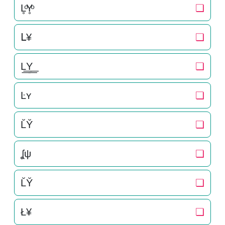
L̥ͦY̥ͦ
❏
ᒪ¥
❏
L͟͟Y͟͟
❏
Ŀʏ
❏
L̆Y̆
❏
ʆψ
❏
L̆Y̆
❏
Ł¥
❏