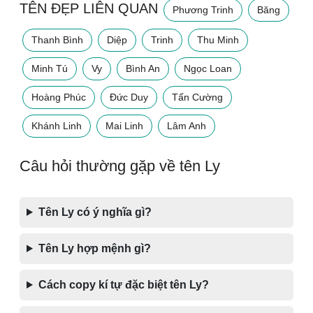
TÊN ĐẸP LIÊN QUAN
Phương Trinh
Băng
Thanh Bình
Diệp
Trinh
Thu Minh
Minh Tú
Vy
Bình An
Ngọc Loan
Hoàng Phúc
Đức Duy
Tấn Cường
Khánh Linh
Mai Linh
Lâm Anh
Câu hỏi thường gặp về tên Ly
Tên Ly có ý nghĩa gì?
Tên Ly hợp mệnh gì?
Cách copy kí tự đặc biệt tên Ly?