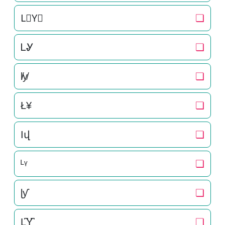
L⃒Y⃒
❏
ᏞᎽ
❏
l̸y̸
❏
Ł¥
❏
Ӏվ
❏
ᴸᵞ
❏
ɭƴ
❏
L̺͆Y̺͆
❏