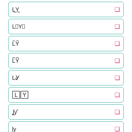
L̤̮Y̤̮
❏
L⃘Y⃘
❏
L᷈Y᷈
❏
L͆Y͆
❏
LᎽ
❏
🄻🅈
❏
ʆƴ
❏
l̠y̠
❏