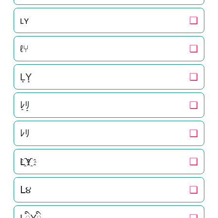
ʟʏ
❏
ℓ⑂
❏
L̝Y̝
❏
ﾚ̝ﾘ̝
❏
ﾚﾘ
❏
L҈Y҈
❏
ᒪ૪
❏