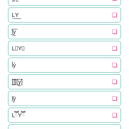
L͟Y͟
❏
l̲̅y̲̅
❏
L⃣Y⃣
❏
l̾y̾
❏
[̲̅l̲̅][̲̅y̲̅]
❏
l̤̈ÿ̤
❏
LཽYཽ
❏