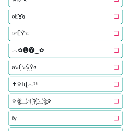
ʚL҈Y҈҈ɞ
❏
☞L̆Y̆̆☜
❏
︵✿🅛🅨‿✿
❏
ʚ๖ۣۜL๖ۣۜ๖ۣۜYɞ
❏
✝✞Ӏվ︵³⁶
❏
✞ঔৣ۝ᴊL꙰Y꙰꙰۝ঔৣ✞
❏
ℓу
❏