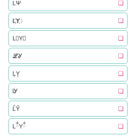
LΨ
❏
L҉Y҉
❏
L⃜Y⃜
❏
ℒᎽ
❏
L͎Y͎
❏
lᎩ
❏
L̐Y̐
❏
LྂYྂ
❏