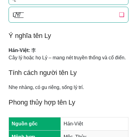
L̸͟͞Y̸͟͞
❏
Ý nghĩa tên Ly
Hán-Việt:
李
Cây lý hoặc họ Lý – mang nét truyền thống và cổ điển.
Tính cách người tên Ly
Nhẹ nhàng, có gu riêng, sống lý trí.
Phong thủy hợp tên Ly
Nguồn gốc
Hán-Việt
Mệnh hợp
Mộc, Thủy