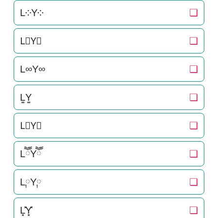
L༶Y༶
❏
L⃕Y⃕
❏
L∞Y∞
❏
L͚Y͚
❏
L⃒Y⃒
❏
LཽYཽ
❏
L༙Y༙
❏
L͓̽Y͓̽
❏